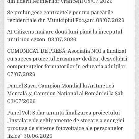
din liderii fermierilor vrânceni
08/07/2026
Se prelungesc contractele pentru parcările
rezidențiale din Municipiul Focșani
08/07/2026
AI Citizens mai are două luni până la începutul
unui nou sezon.
08/07/2026
COMUNICAT DE PRESĂ: Asociația NOI a finalizat
cu succes proiectul Erasmus+ dedicat dezvoltării
competențelor formatorilor în educația adulților
07/07/2026
Daniel Sava, Campion Mondial la Aritmetică
Mentală și Campion Național al României la Șah
03/07/2026
Panel Volt Solar anunță finalizarea proiectului
„Instalare de echipamente de stocare a energiei
produse de sisteme fotovoltaice ale persoanelor
fizice”
30/06/2026