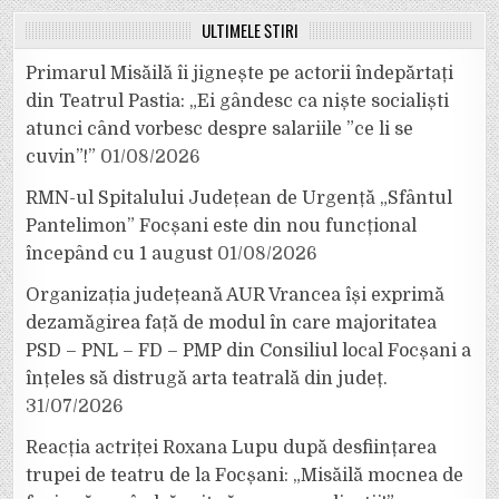
ULTIMELE ȘTIRI
Primarul Misăilă îi jignește pe actorii îndepărtați
din Teatrul Pastia: „Ei gândesc ca niște socialiști
atunci când vorbesc despre salariile ”ce li se
cuvin”!”
01/08/2026
RMN-ul Spitalului Județean de Urgență „Sfântul
Pantelimon” Focșani este din nou funcțional
începând cu 1 august
01/08/2026
Organizația județeană AUR Vrancea își exprimă
dezamăgirea față de modul în care majoritatea
PSD – PNL – FD – PMP din Consiliul local Focșani a
înțeles să distrugă arta teatrală din județ.
31/07/2026
Reacția actriței Roxana Lupu după desființarea
trupei de teatru de la Focșani: „Misăilă mocnea de