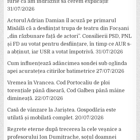
furie că am îndrăznit să cerem explicații!”
31/07/2026
Actorul Adrian Damian îl acuză pe primarul
Misăilă că a desființat trupa de teatru din Focșani
„din răzbunare față de actori”. Consilierii PSD, PNL
și FD au votat pentru desființare, în timp ce AUR s-
a abținut, iar USR a votat împotrivă.
31/07/2026
Cum influențează adâncimea sondei sub oglinda
apei acuratețea citirilor batimetrice
27/07/2026
Vremea în Vrancea. Cod Portocaliu de ploi
torențiale până diseară, Cod Galben până mâine
dimineață.
22/07/2026
Casă de vânzare la Jariștea. Gospodăria este
utilată și mobilată complet.
20/07/2026
Regrete eterne după trecerea la cele veșnice a
profesorului Ion Dumitrache, soțul doamnei