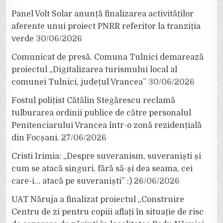
Panel Volt Solar anunță finalizarea activităților
aferente unui proiect PNRR referitor la tranziția
verde
30/06/2026
Comunicat de presă. Comuna Tulnici demarează
proiectul „Digitalizarea turismului local al
comunei Tulnici, județul Vrancea”
30/06/2026
Fostul polițist Cătălin Stegărescu reclamă
tulburarea ordinii publice de către personalul
Penitenciarului Vrancea într-o zonă rezidențială
din Focșani.
27/06/2026
Cristi Irimia: „Despre suveranism, suveraniști și
cum se atacă singuri, fără să-și dea seama, cei
care-i… atacă pe suveraniști” :)
26/06/2026
UAT Năruja a finalizat proiectul „Construire
Centru de zi pentru copiii aflați în situație de risc