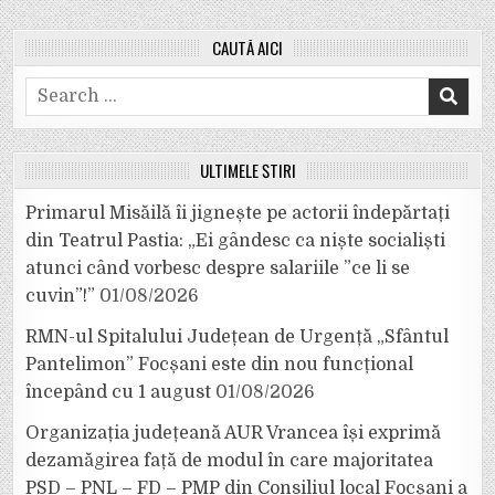
CAUTĂ AICI
Search
for:
ULTIMELE ȘTIRI
Primarul Misăilă îi jignește pe actorii îndepărtați
din Teatrul Pastia: „Ei gândesc ca niște socialiști
atunci când vorbesc despre salariile ”ce li se
cuvin”!”
01/08/2026
RMN-ul Spitalului Județean de Urgență „Sfântul
Pantelimon” Focșani este din nou funcțional
începând cu 1 august
01/08/2026
Organizația județeană AUR Vrancea își exprimă
dezamăgirea față de modul în care majoritatea
PSD – PNL – FD – PMP din Consiliul local Focșani a