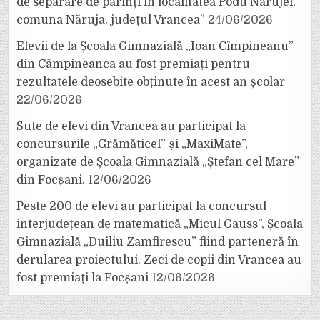
de separare de părinți în localitatea Podu Nărujei,
comuna Năruja, județul Vrancea”
24/06/2026
Elevii de la Școala Gimnazială „Ioan Cîmpineanu”
din Câmpineanca au fost premiați pentru
rezultatele deosebite obținute în acest an școlar
22/06/2026
Sute de elevi din Vrancea au participat la
concursurile „Grămăticel” și „MaxiMate”,
organizate de Școala Gimnazială „Ștefan cel Mare”
din Focșani.
12/06/2026
Peste 200 de elevi au participat la concursul
interjudețean de matematică „Micul Gauss”, Școala
Gimnazială „Duiliu Zamfirescu” fiind parteneră în
derularea proiectului. Zeci de copii din Vrancea au
fost premiați la Focșani
12/06/2026