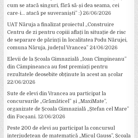
cum se atacă singuri, fără să-și dea seama, cei
care-i… atacă pe suveraniști” :)
26/06/2026
UAT Năruja a finalizat proiectul „Construire
Centru de zi pentru copiii aflați în situație de risc
de separare de părinți în localitatea Podu Nărujei,
comuna Năruja, județul Vrancea”
24/06/2026
Elevii de la Școala Gimnazială „Ioan Cîmpineanu”
din Câmpineanca au fost premiați pentru
rezultatele deosebite obținute în acest an școlar
22/06/2026
Sute de elevi din Vrancea au participat la
concursurile „Grămăticel” și „MaxiMate”,
organizate de Școala Gimnazială „Ștefan cel Mare”
din Focșani.
12/06/2026
Peste 200 de elevi au participat la concursul
interjudețean de matematică „Micul Gauss”, Școala