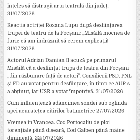
înțeles să distrugă arta teatrală din județ.
31/07/2026
Reacția actriței Roxana Lupu după desființarea
trupei de teatru de la Focșani: „Misăilă mocnea de
furie că am îndrăznit să cerem explicații!”
31/07/2026
Actorul Adrian Damian îl acuză pe primarul
Misăilă că a desființat trupa de teatru din Focșani
„din răzbunare față de actori”. Consilierii PSD, PNL
și FD au votat pentru desființare, în timp ce AUR s-
a abținut, iar USR a votat împotrivă.
31/07/2026
Cum influențează adâncimea sondei sub oglinda
apei acuratețea citirilor batimetrice
27/07/2026
Vremea în Vrancea. Cod Portocaliu de ploi
torențiale până diseară, Cod Galben până mâine
dimineață.
22/07/2026