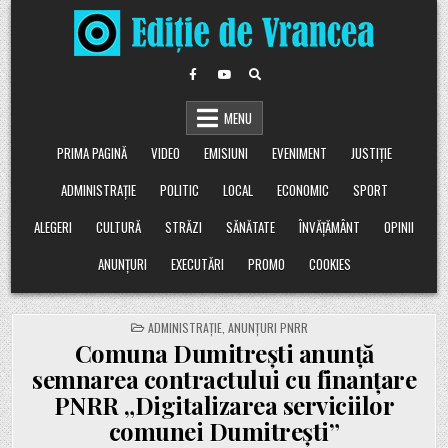
Skip
to
content
MENU
PRIMA PAGINĂ
VIDEO
EMISIUNI
EVENIMENT
JUSTIȚIE
ADMINISTRAȚIE
POLITIC
LOCAL
ECONOMIC
SPORT
ALEGERI
CULTURĂ
STRĂZI
SĂNĂTATE
ÎNVĂȚĂMÂNT
OPINII
ANUNȚURI
EXECUTĂRI
PROMO
COOKIES
POSTED
ADMINISTRAȚIE
,
ANUNȚURI PNRR
IN
Comuna Dumitrești anunță
semnarea contractului cu finanțare
PNRR „Digitalizarea serviciilor
comunei Dumitrești”