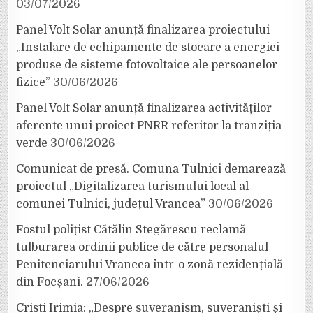
03/07/2026
Panel Volt Solar anunță finalizarea proiectului
„Instalare de echipamente de stocare a energiei
produse de sisteme fotovoltaice ale persoanelor
fizice”
30/06/2026
Panel Volt Solar anunță finalizarea activităților
aferente unui proiect PNRR referitor la tranziția
verde
30/06/2026
Comunicat de presă. Comuna Tulnici demarează
proiectul „Digitalizarea turismului local al
comunei Tulnici, județul Vrancea”
30/06/2026
Fostul polițist Cătălin Stegărescu reclamă
tulburarea ordinii publice de către personalul
Penitenciarului Vrancea într-o zonă rezidențială
din Focșani.
27/06/2026
Cristi Irimia: „Despre suveranism, suveraniști și