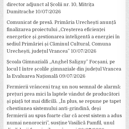
director adjunct al Școlii nr. 10, Mitrița
Dumitrache
10/07/2026
Comunicat de presă. Primăria Urechești anunță
finalizarea proiectului „Creșterea eficienței
energetice și gestionarea inteligentă a energiei în
sediul Primăriei și Căminul Cultural, Comuna
Urechești, județul Vrancea”
10/07/2026
Școala Gimnazială „Anghel Saligny” Focșani, pe
locul I între școlile gimnaziale din județul Vrancea
la Evaluarea Națională
09/07/2026
Fermierii vrânceni trag un nou semnal de alarmă:
prețuri prea mici la laptele vândut de producători
și piață tot mai dificilă. „În plus, se repune pe tapet
chestiunea sistemului anti-grindină, deși
fermierii au spus foarte clar că acest sistem a adus
numai nenorociri”, susține Vasilică Pamfil, unul