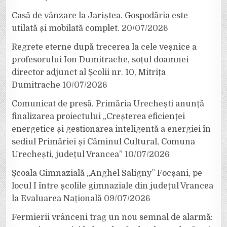
Casă de vânzare la Jariștea. Gospodăria este
utilată și mobilată complet.
20/07/2026
Regrete eterne după trecerea la cele veșnice a
profesorului Ion Dumitrache, soțul doamnei
director adjunct al Școlii nr. 10, Mitrița
Dumitrache
10/07/2026
Comunicat de presă. Primăria Urechești anunță
finalizarea proiectului „Creșterea eficienței
energetice și gestionarea inteligentă a energiei în
sediul Primăriei și Căminul Cultural, Comuna
Urechești, județul Vrancea”
10/07/2026
Școala Gimnazială „Anghel Saligny” Focșani, pe
locul I între școlile gimnaziale din județul Vrancea
la Evaluarea Națională
09/07/2026
Fermierii vrânceni trag un nou semnal de alarmă: