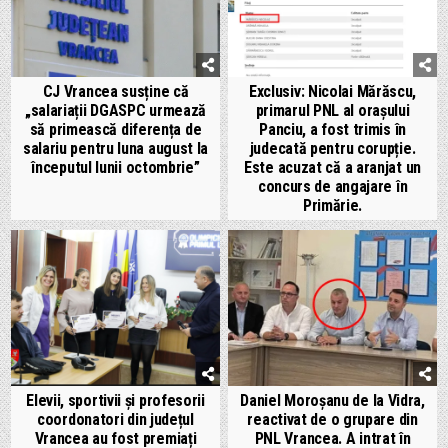
CJ Vrancea susține că
Exclusiv: Nicolai Mărăscu,
„salariații DGASPC urmează
primarul PNL al orașului
să primească diferența de
Panciu, a fost trimis în
salariu pentru luna august la
judecată pentru corupție.
începutul lunii octombrie”
Este acuzat că a aranjat un
concurs de angajare în
Primărie.
Elevii, sportivii și profesorii
Daniel Moroșanu de la Vidra,
coordonatori din județul
reactivat de o grupare din
Vrancea au fost premiați
PNL Vrancea. A intrat în