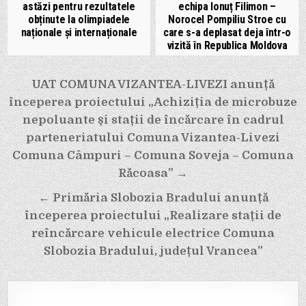
astăzi pentru rezultatele
echipa Ionuț Filimon –
obținute la olimpiadele
Norocel Pompiliu Stroe cu
naționale și internaționale
care s-a deplasat deja într-o
vizită în Republica Moldova
Navigare
UAT COMUNA VIZANTEA-LIVEZI anunță
în
începerea proiectului „Achiziția de microbuze
articole
nepoluante și stații de încărcare în cadrul
parteneriatului Comuna Vizantea-Livezi
Comuna Câmpuri – Comuna Soveja – Comuna
Răcoasa” →
← Primăria Slobozia Bradului anunță
începerea proiectului „Realizare stații de
reîncărcare vehicule electrice Comuna
Slobozia Bradului, județul Vrancea”