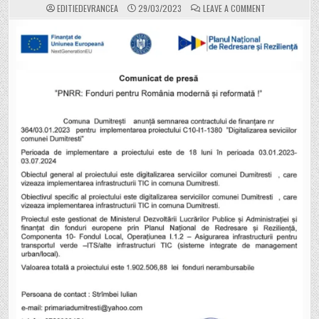
ON
EDITIEDEVRANCEA
29/03/2023
LEAVE A COMMENT
COMUNA
DUMITREȘTI
ANUNȚĂ
SEMNAREA
CONTRACTULU
CU
FINANȚARE
PNRR
„DIGITALIZAREA
SERVICIILOR
COMUNEI
DUMITREȘTI”