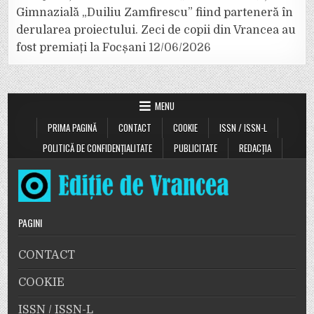
Gimnazială „Duiliu Zamfirescu” fiind parteneră în
derularea proiectului. Zeci de copii din Vrancea au
fost premiați la Focșani
12/06/2026
MENU
PRIMA PAGINĂ
CONTACT
COOKIE
ISSN / ISSN-L
POLITICĂ DE CONFIDENȚIALITATE
PUBLICITATE
REDACȚIA
PAGINI
CONTACT
COOKIE
ISSN / ISSN-L