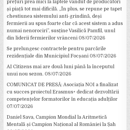
prețuri prea mici la laptele vândut de producători
și piață tot mai dificilă. „În plus, se repune pe tapet
chestiunea sistemului anti-grindină, deși
fermierii au spus foarte clar că acest sistem a adus
numai nenorociri”, susține Vasilică Pamfil, unul
din liderii fermierilor vrânceni
08/07/2026
Se prelungesc contractele pentru parcările
rezidențiale din Municipiul Focșani
08/07/2026
AI Citizens mai are două luni până la începutul
unui nou sezon.
08/07/2026
COMUNICAT DE PRESĂ: Asociația NOI a finalizat
cu succes proiectul Erasmus+ dedicat dezvoltării
competențelor formatorilor în educația adulților
07/07/2026
Daniel Sava, Campion Mondial la Aritmetică
Mentală și Campion Național al României la Șah