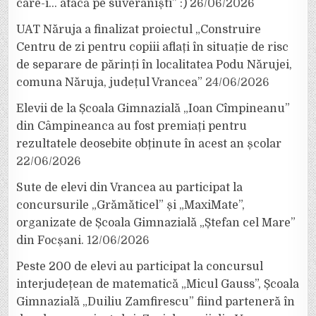
care-i… atacă pe suveraniști” :)
26/06/2026
UAT Năruja a finalizat proiectul „Construire
Centru de zi pentru copiii aflați în situație de risc
de separare de părinți în localitatea Podu Nărujei,
comuna Năruja, județul Vrancea”
24/06/2026
Elevii de la Școala Gimnazială „Ioan Cîmpineanu”
din Câmpineanca au fost premiați pentru
rezultatele deosebite obținute în acest an școlar
22/06/2026
Sute de elevi din Vrancea au participat la
concursurile „Grămăticel” și „MaxiMate”,
organizate de Școala Gimnazială „Ștefan cel Mare”
din Focșani.
12/06/2026
Peste 200 de elevi au participat la concursul
interjudețean de matematică „Micul Gauss”, Școala
Gimnazială „Duiliu Zamfirescu” fiind parteneră în