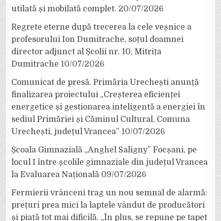
utilată și mobilată complet.
20/07/2026
Regrete eterne după trecerea la cele veșnice a
profesorului Ion Dumitrache, soțul doamnei
director adjunct al Școlii nr. 10, Mitrița
Dumitrache
10/07/2026
Comunicat de presă. Primăria Urechești anunță
finalizarea proiectului „Creșterea eficienței
energetice și gestionarea inteligentă a energiei în
sediul Primăriei și Căminul Cultural, Comuna
Urechești, județul Vrancea”
10/07/2026
Școala Gimnazială „Anghel Saligny” Focșani, pe
locul I între școlile gimnaziale din județul Vrancea
la Evaluarea Națională
09/07/2026
Fermierii vrânceni trag un nou semnal de alarmă:
prețuri prea mici la laptele vândut de producători
și piață tot mai dificilă. „În plus, se repune pe tapet