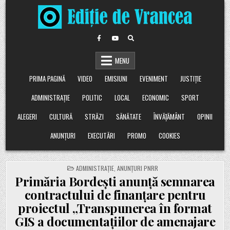
Skip
to
content
MENU
PRIMA PAGINĂ
VIDEO
EMISIUNI
EVENIMENT
JUSTIȚIE
ADMINISTRAȚIE
POLITIC
LOCAL
ECONOMIC
SPORT
ALEGERI
CULTURĂ
STRĂZI
SĂNĂTATE
ÎNVĂȚĂMÂNT
OPINII
ANUNȚURI
EXECUTĂRI
PROMO
COOKIES
POSTED
ADMINISTRAȚIE
,
ANUNȚURI PNRR
IN
Primăria Bordești anunță semnarea
contractului de finanțare pentru
proiectul „Transpunerea în format
GIS a documentațiilor de amenajare