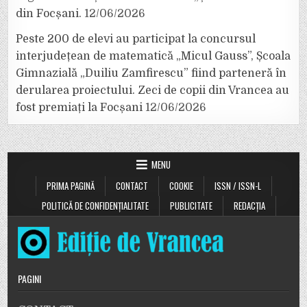
din Focșani.
12/06/2026
Peste 200 de elevi au participat la concursul
interjudețean de matematică „Micul Gauss”, Școala
Gimnazială „Duiliu Zamfirescu” fiind parteneră în
derularea proiectului. Zeci de copii din Vrancea au
fost premiați la Focșani
12/06/2026
MENU
PRIMA PAGINĂ
CONTACT
COOKIE
ISSN / ISSN-L
POLITICĂ DE CONFIDENȚIALITATE
PUBLICITATE
REDACȚIA
PAGINI