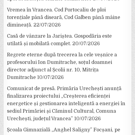
Vremea în Vrancea. Cod Portocaliu de ploi
torențiale până diseară, Cod Galben până mâine
dimineață.
22/07/2026
Casă de vânzare la Jariștea. Gospodăria este
utilată și mobilată complet.
20/07/2026
Regrete eterne după trecerea la cele veșnice a
profesorului Ion Dumitrache, soțul doamnei
director adjunct al Școlii nr. 10, Mitrița
Dumitrache
10/07/2026
Comunicat de presă. Primăria Urechești anunță
finalizarea proiectului „Creșterea eficienței
energetice și gestionarea inteligentă a energiei în
sediul Primăriei și Căminul Cultural, Comuna
Urechești, județul Vrancea”
10/07/2026
Școala Gimnazială „Anghel Saligny” Focșani, pe