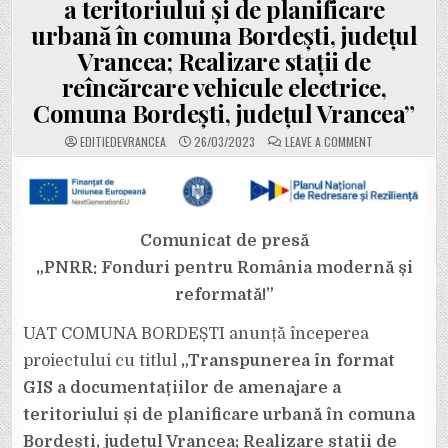
a teritoriului și de planificare
urbană în comuna Bordești, județul
Vrancea; Realizare stații de
reîncărcare vehicule electrice,
Comuna Bordești, județul Vrancea”
ON
EDITIEDEVRANCEA
26/03/2023
LEAVE A COMMENT
PRIMĂRIA
BORDEȘTI
ANUNȚĂ
SEMNAREA
CONTRACTULU
DE
FINANȚARE
PENTRU
Comunicat de presă
PROIECTUL
„TRANSPUNERE
„PNRR: Fonduri pentru România modernă și
ÎN
FORMAT
reformată!”
GIS
A
DOCUMENTAȚII
DE
UAT COMUNA BORDEȘTI anunță începerea
AMENAJARE
A
proiectului cu titlul
„Transpunerea în format
TERITORIULUI
ȘI
GIS a documentațiilor de amenajare a
DE
PLANIFICARE
teritoriului și de planificare urbană în comuna
URBANĂ
ÎN
COMUNA
Bordești, județul Vrancea; Realizare stații de