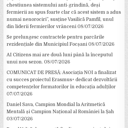
chestiunea sistemului anti-grindină, deși
fermierii au spus foarte clar că acest sistem a adus
numai nenorociri”, susține Vasilică Pamfil, unul
din liderii fermierilor vrânceni
08/07/2026
Se prelungesc contractele pentru parcările
rezidențiale din Municipiul Focșani
08/07/2026
AI Citizens mai are două luni până la începutul
unui nou sezon.
08/07/2026
COMUNICAT DE PRESĂ: Asociația NOI a finalizat
cu succes proiectul Erasmus+ dedicat dezvoltării
competențelor formatorilor în educația adulților
07/07/2026
Daniel Sava, Campion Mondial la Aritmetică
Mentală și Campion Național al României la Șah
03/07/2026