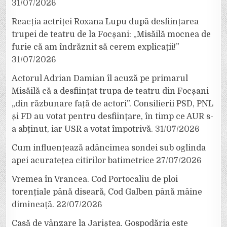
31/07/2026
Reacția actriței Roxana Lupu după desființarea
trupei de teatru de la Focșani: „Misăilă mocnea de
furie că am îndrăznit să cerem explicații!”
31/07/2026
Actorul Adrian Damian îl acuză pe primarul
Misăilă că a desființat trupa de teatru din Focșani
„din răzbunare față de actori”. Consilierii PSD, PNL
și FD au votat pentru desființare, în timp ce AUR s-
a abținut, iar USR a votat împotrivă.
31/07/2026
Cum influențează adâncimea sondei sub oglinda
apei acuratețea citirilor batimetrice
27/07/2026
Vremea în Vrancea. Cod Portocaliu de ploi
torențiale până diseară, Cod Galben până mâine
dimineață.
22/07/2026
Casă de vânzare la Jariștea. Gospodăria este