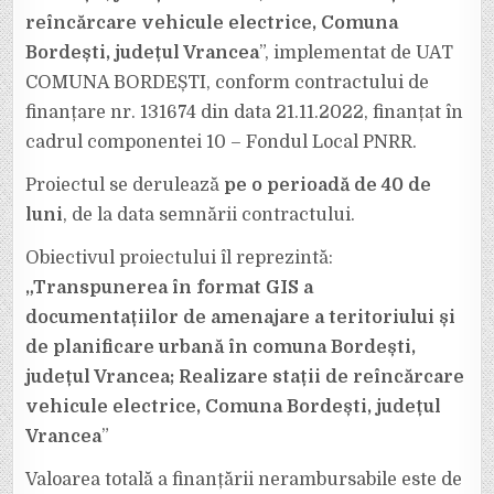
BORDEȘTI,
JUDEȚUL
reîncărcare vehicule electrice, Comuna
VRANCEA;
REALIZARE
Bordești, județul Vrancea
”, implementat de UAT
STAȚII
DE
COMUNA BORDEȘTI, conform contractului de
REÎNCĂRCARE
VEHICULE
ELECTRICE,
finanțare nr. 131674 din data 21.11.2022, finanțat în
COMUNA
BORDEȘTI,
cadrul componentei 10 – Fondul Local PNRR.
JUDEȚUL
VRANCEA”
Proiectul se derulează
pe o perioadă de 40 de
luni
, de la data semnării contractului.
Obiectivul proiectului îl reprezintă:
„Transpunerea în format GIS a
documentațiilor de amenajare a teritoriului și
de planificare urbană în comuna Bordești,
județul Vrancea; Realizare stații de reîncărcare
vehicule electrice, Comuna Bordești, județul
Vrancea
”
Valoarea totală a finanțării nerambursabile este de