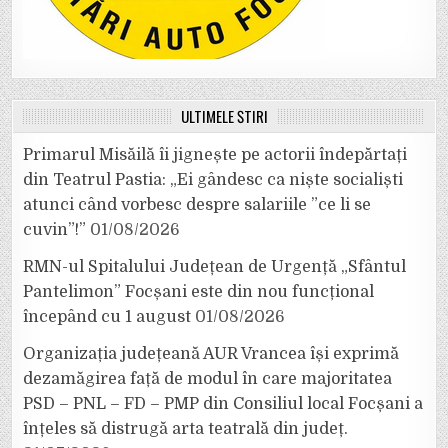
ULTIMELE ȘTIRI
Primarul Misăilă îi jignește pe actorii îndepărtați
din Teatrul Pastia: „Ei gândesc ca niște socialiști
atunci când vorbesc despre salariile ”ce li se
cuvin”!”
01/08/2026
RMN-ul Spitalului Județean de Urgență „Sfântul
Pantelimon” Focșani este din nou funcțional
începând cu 1 august
01/08/2026
Organizația județeană AUR Vrancea își exprimă
dezamăgirea față de modul în care majoritatea
PSD – PNL – FD – PMP din Consiliul local Focșani a
înțeles să distrugă arta teatrală din județ.