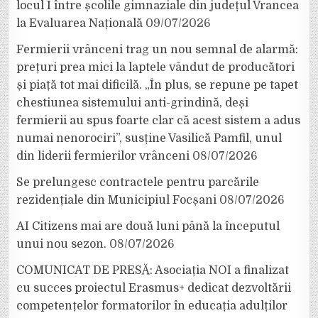
locul I între școlile gimnaziale din județul Vrancea
la Evaluarea Națională
09/07/2026
Fermierii vrânceni trag un nou semnal de alarmă:
prețuri prea mici la laptele vândut de producători
și piață tot mai dificilă. „În plus, se repune pe tapet
chestiunea sistemului anti-grindină, deși
fermierii au spus foarte clar că acest sistem a adus
numai nenorociri”, susține Vasilică Pamfil, unul
din liderii fermierilor vrânceni
08/07/2026
Se prelungesc contractele pentru parcările
rezidențiale din Municipiul Focșani
08/07/2026
AI Citizens mai are două luni până la începutul
unui nou sezon.
08/07/2026
COMUNICAT DE PRESĂ: Asociația NOI a finalizat
cu succes proiectul Erasmus+ dedicat dezvoltării
competențelor formatorilor în educația adulților