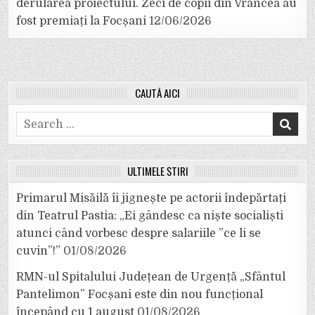
derularea proiectului. Zeci de copii din Vrancea au
fost premiați la Focșani
12/06/2026
CAUTĂ AICI
Search
for:
ULTIMELE ȘTIRI
Primarul Misăilă îi jignește pe actorii îndepărtați
din Teatrul Pastia: „Ei gândesc ca niște socialiști
atunci când vorbesc despre salariile ”ce li se
cuvin”!”
01/08/2026
RMN-ul Spitalului Județean de Urgență „Sfântul
Pantelimon” Focșani este din nou funcțional
începând cu 1 august
01/08/2026