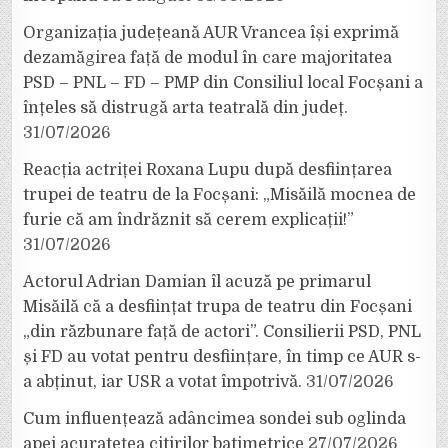
Organizația județeană AUR Vrancea își exprimă
dezamăgirea față de modul în care majoritatea
PSD – PNL – FD – PMP din Consiliul local Focșani a
înțeles să distrugă arta teatrală din județ.
31/07/2026
Reacția actriței Roxana Lupu după desființarea
trupei de teatru de la Focșani: „Misăilă mocnea de
furie că am îndrăznit să cerem explicații!”
31/07/2026
Actorul Adrian Damian îl acuză pe primarul
Misăilă că a desființat trupa de teatru din Focșani
„din răzbunare față de actori”. Consilierii PSD, PNL
și FD au votat pentru desființare, în timp ce AUR s-
a abținut, iar USR a votat împotrivă.
31/07/2026
Cum influențează adâncimea sondei sub oglinda
apei acuratețea citirilor batimetrice
27/07/2026