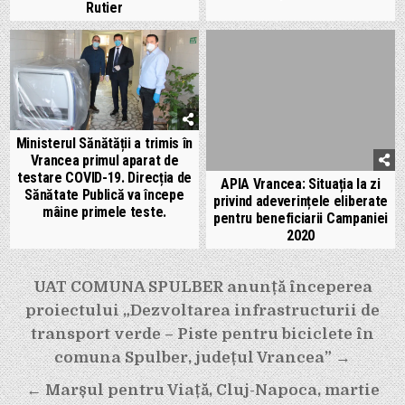
Rutier
Ministerul Sănătății a trimis în
Vrancea primul aparat de
testare COVID-19. Direcția de
APIA Vrancea: Situația la zi
Sănătate Publică va începe
privind adeverințele eliberate
mâine primele teste.
pentru beneficiarii Campaniei
2020
Navigare
UAT COMUNA SPULBER anunță începerea
în
proiectului „Dezvoltarea infrastructurii de
articole
transport verde – Piste pentru biciclete în
comuna Spulber, județul Vrancea” →
← Marșul pentru Viață, Cluj-Napoca, martie