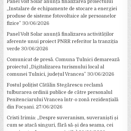
Panel Volt Solar anunță finalizarea proiectului
„Instalare de echipamente de stocare a energiei
produse de sisteme fotovoltaice ale persoanelor
fizice”
30/06/2026
Panel Volt Solar anunță finalizarea activităților
aferente unui proiect PNRR referitor la tranziția
verde
30/06/2026
Comunicat de presă. Comuna Tulnici demarează
proiectul „Digitalizarea turismului local al
comunei Tulnici, județul Vrancea”
30/06/2026
Fostul polițist Cătălin Stegărescu reclamă
tulburarea ordinii publice de către personalul
Penitenciarului Vrancea într-o zonă rezidențială
din Focșani.
27/06/2026
Cristi Irimia: „Despre suveranism, suveraniști și
cum se atacă singuri, fără să-și dea seama, cei