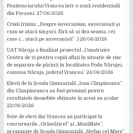
Penitenciarului Vrancea într-o zonă rezidențială
din Focșani.
27/06/2026
Cristi Irimia: „Despre suveranism, suveraniști și
cum se atacă singuri, fără să-și dea seama, cei
care-i… atacă pe suveraniști” :)
26/06/2026
UAT Năruja a finalizat proiectul „Construire
Centru de zi pentru copiii aflați în situație de risc
de separare de părinți în localitatea Podu Nărujei,
comuna Năruja, județul Vrancea”
24/06/2026
Elevii de la Școala Gimnazială „Ioan Cîmpineanu”
din Câmpineanca au fost premiați pentru
rezultatele deosebite obținute în acest an școlar
22/06/2026
Sute de elevi din Vrancea au participat la
concursurile „Grămăticel” și „MaxiMate”,
organizate de Școala Gimnazială „Ștefan cel Mare”