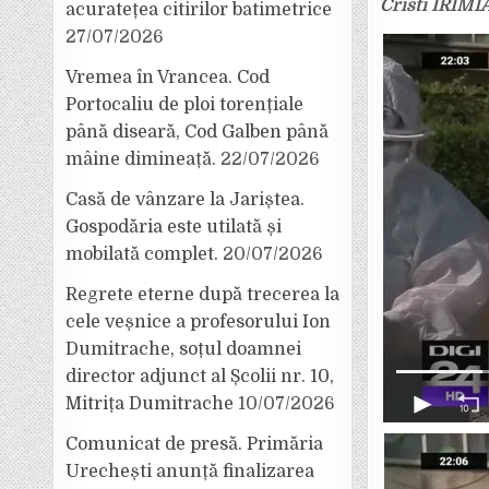
Cristi IRIMI
acuratețea citirilor batimetrice
27/07/2026
Vremea în Vrancea. Cod
Portocaliu de ploi torențiale
până diseară, Cod Galben până
mâine dimineață.
22/07/2026
Casă de vânzare la Jariștea.
Gospodăria este utilată și
mobilată complet.
20/07/2026
Regrete eterne după trecerea la
cele veșnice a profesorului Ion
Dumitrache, soțul doamnei
director adjunct al Școlii nr. 10,
Mitrița Dumitrache
10/07/2026
Comunicat de presă. Primăria
Urechești anunță finalizarea