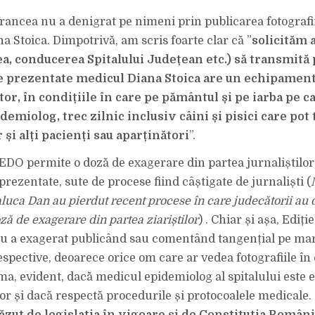
Vrancea nu a denigrat pe nimeni prin publicarea fotografii
a Stoica. Dimpotrivă, am scris foarte clar că ”
solicităm a
a, conducerea Spitalului Județean etc.) să transmită 
e prezentate medicul Diana Stoica are un echipamen
r, în condițiile în care pe pământul și pe iarba pe ca
emiolog, trec zilnic inclusiv câini și pisici care pot
 și alți pacienți sau aparținători
”.
CEDO permite o doză de exagerare din partea jurnaliștilor 
prezentate, sute de procese fiind câștigate de jurnaliști (
luca Dan au pierdut recent procese în care judecătorii au 
ă de exagerare din partea ziariștilor
) . Chiar și așa, Ediț
nu a exagerat publicând sau comentând tangențial pe ma
espective, deoarece orice om care ar vedea fotografiile în
a, evident, dacă medicul epidemiolog al spitalului este 
r și dacă respectă procedurile și protocoalele medicale.