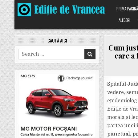
Skip
PRIMA PAGIN
to
content
ALEGERI
CAUTĂ AICI
Cum just
Search
care a 
for:
Spitalul Jud
vedere, semn
epidemiolog 
Ediție de Vra
morala și lec
partea unei i
punctual, pr