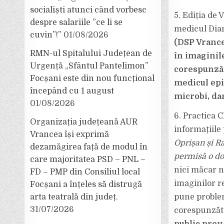
socialiști atunci când vorbesc
5. Ediția de 
despre salariile ”ce li se
medicul Dian
cuvin”!”
01/08/2026
(DSP Vrance
RMN-ul Spitalului Județean de
în imaginil
Urgență „Sfântul Pantelimon”
corespunzăto
Focșani este din nou funcțional
medicul epid
începând cu 1 august
microbi, dar
01/08/2026
6. Practica 
Organizația județeană AUR
informațiile 
Vrancea își exprimă
Oprișan și Ra
dezamăgirea față de modul în
permisă o doz
care majoritatea PSD – PNL –
nici măcar 
FD – PMP din Consiliul local
imaginilor r
Focșani a înțeles să distrugă
arta teatrală din județ.
pune problem
31/07/2026
corespunzăto