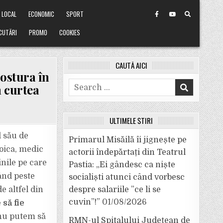
LOCAL
ECONOMIC
SPORT
CUTĂRI
PROMO
COOKIES
CAUTĂ AICI
ostura în
Search
n curtea
for:
ULTIMELE ȘTIRI
l său de
Primarul Misăilă îi jignește pe
oica, medic
actorii îndepărtați din Teatrul
nile pe care
Pastia: „Ei gândesc ca niște
când peste
socialiști atunci când vorbesc
e altfel din
despre salariile ”ce li se
cuvin”!”
01/08/2026
să fie
nu putem să
RMN-ul Spitalului Județean de