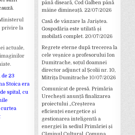
ei sunt
până diseară, Cod Galben până
 cauză
.
mâine dimineață.
22/07/2026
 Ministerul
Casă de vânzare la Jariștea.
 privire la
Gospodăria este utilată și
mobilată complet.
20/07/2026
Regrete eterne după trecerea la
ei actuale,
cele veșnice a profesorului Ion
 imaginilor
Dumitrache, soțul doamnei
iate.
director adjunct al Școlii nr. 10,
i de 23
Mitrița Dumitrache
10/07/2026
na Stoica era
Comunicat de presă. Primăria
de spital, cu
Urechești anunță finalizarea
nile
proiectului „Creșterea
 curtea
eficienței energetice și
t
gestionarea inteligentă a
energiei în sediul Primăriei și
Căminul Cultural, Comuna