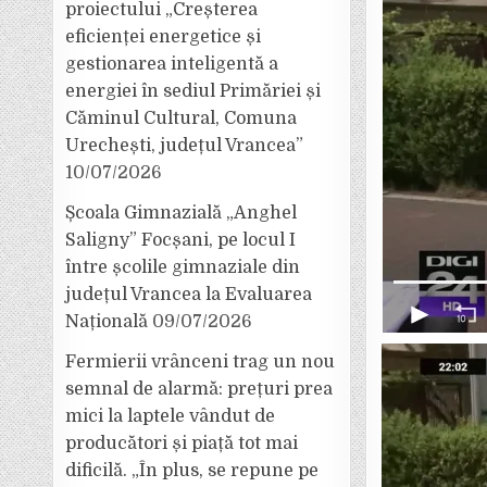
proiectului „Creșterea
eficienței energetice și
gestionarea inteligentă a
energiei în sediul Primăriei și
Căminul Cultural, Comuna
Urechești, județul Vrancea”
10/07/2026
Școala Gimnazială „Anghel
Saligny” Focșani, pe locul I
între școlile gimnaziale din
județul Vrancea la Evaluarea
Națională
09/07/2026
Fermierii vrânceni trag un nou
semnal de alarmă: prețuri prea
mici la laptele vândut de
producători și piață tot mai
dificilă. „În plus, se repune pe