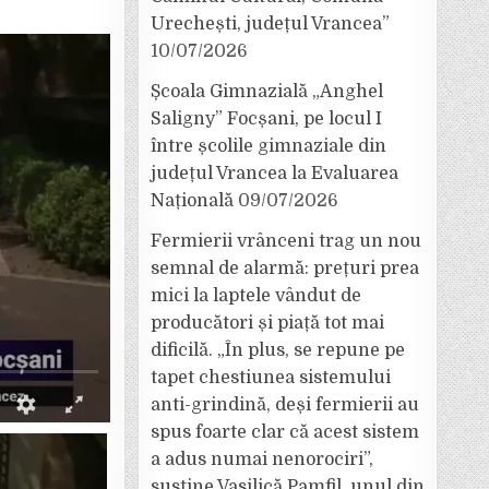
Urechești, județul Vrancea”
10/07/2026
Școala Gimnazială „Anghel
Saligny” Focșani, pe locul I
între școlile gimnaziale din
județul Vrancea la Evaluarea
Națională
09/07/2026
Fermierii vrânceni trag un nou
semnal de alarmă: prețuri prea
mici la laptele vândut de
producători și piață tot mai
dificilă. „În plus, se repune pe
tapet chestiunea sistemului
anti-grindină, deși fermierii au
spus foarte clar că acest sistem
a adus numai nenorociri”,
susține Vasilică Pamfil, unul din