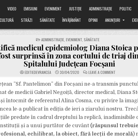
Ă
VIDEO
EMISIUNI
EVENIMENT
JUSTIȚIE
ADMINISTRAȚIE
POLITIC
CULTURĂ
STRĂZI
SĂNĂTATE
ÎNVĂȚĂMÂNT
OPINII
ANUNȚURI
EXE
POSTED
ADMINISTRAȚIE
,
EVENIMENT
,
SĂNĂTATE
IN
ifică medicul epidemiolog Diana Stoica p
fost surprinsă în zona cortului de triaj di
Spitalului Județean Focșani
ON
EDITIEDEVRANCEA
30/04/2020
LEAVE A COMMENT
CUM
JUSTIFICĂ
MEDICUL
ețean ”Sf. Pantelimon” din Focșani ne-a transmis punctu
EPIDEMIOLOG
DIANA
at de medicii Gabriel Negoiță, director medical, Diana St
STOICA
POSTURA
și întocmit de referentul Alina Cosma, cu privire la imagi
ÎN
CARE
ncea le-a publicat în ediția de ieri a ziarului nostru. Tre
A
FOST
SURPRINSĂ
țiile predate în cadrul dreptului la replică, inadimisibile d
ÎN
ZONA
nstituții și a unui purtător de cuvânt
(răspunsul trebuie 
CORTULUI
DE
ofesional, echilibrat, la obiect, fără lecții de morală
) 
TRIAJ