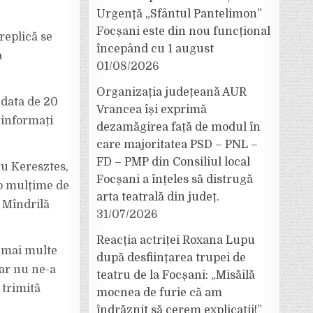
Urgență „Sfântul Pantelimon”
Focșani este din nou funcțional
replică se
începând cu 1 august
a
01/08/2026
Organizația județeană AUR
 data de 20
Vrancea își exprimă
i informați
dezamăgirea față de modul în
care majoritatea PSD – PNL –
FD – PMP din Consiliul local
ru Keresztes,
Focșani a înțeles să distrugă
 o mulțime de
arta teatrală din județ.
n Mîndrilă
31/07/2026
Reacția actriței Roxana Lupu
, mai multe
după desființarea trupei de
car nu ne-a
teatru de la Focșani: „Misăilă
 trimită
mocnea de furie că am
îndrăznit să cerem explicații!”