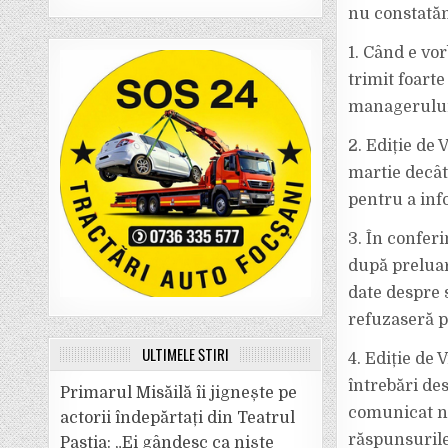
nu constată
1. Când e vor
trimit foart
managerului 
2. Ediție de
martie decât 
pentru a inf
3. În confer
după preluar
date despre 
refuzaseră pe
ULTIMELE ȘTIRI
4. Ediție de 
întrebări de
Primarul Misăilă îi jignește pe
comunicat nu
actorii îndepărtați din Teatrul
răspunsurile 
Pastia: „Ei gândesc ca niște