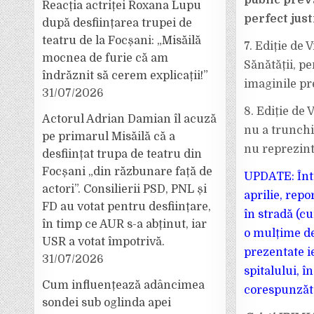
public prev
Reacția actriței Roxana Lupu
perfect just
după desființarea trupei de
teatru de la Focșani: „Misăilă
7. Ediție de
mocnea de furie că am
Sănătății, pe
îndrăznit să cerem explicații!”
imaginile pr
31/07/2026
8. Ediție de
Actorul Adrian Damian îl acuză
nu a trunchi
pe primarul Misăilă că a
nu reprezint
desființat trupa de teatru din
Focșani „din răzbunare față de
UPDATE: Într
actori”. Consilierii PSD, PNL și
aprilie, repo
FD au votat pentru desființare,
în stradă (cu
în timp ce AUR s-a abținut, iar
o mulțime de
USR a votat împotrivă.
prezentate i
31/07/2026
spitalului, î
Cum influențează adâncimea
corespunzăt
sondei sub oglinda apei