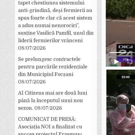
tapet chestiunea sistemului
anti-grindină, deși fermierii au
spus foarte clar că acest sistem
a adus numai nenorociri”,
susține Vasilică Pamfil, unul din
liderii fermierilor vrânceni
08/07/2026
Se prelungesc contractele
pentru parcările rezidențiale
din Municipiul Focșani
08/07/2026
AI Citizens mai are două luni
până la începutul unui nou
sezon.
08/07/2026
COMUNICAT DE PRESĂ:
Asociația NOI a finalizat cu
succes proiectul Erasmus+