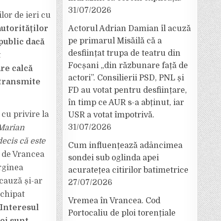
31/07/2026
lor de ieri cu
utorităților
Actorul Adrian Damian îl acuză
pe primarul Misăilă că a
public dacă
desființat trupa de teatru din
t
Focșani „din răzbunare față de
re calcă
actori”. Consilierii PSD, PNL și
 transmite
FD au votat pentru desființare,
în timp ce AUR s-a abținut, iar
cu privire la
USR a votat împotrivă.
31/07/2026
Marian
decis că este
Cum influențează adâncimea
ie de Vrancea
sondei sub oglinda apei
rginea
acuratețea citirilor batimetrice
 cauză și-ar
27/07/2026
echipat
Vremea în Vrancea. Cod
Interesul
Portocaliu de ploi torențiale