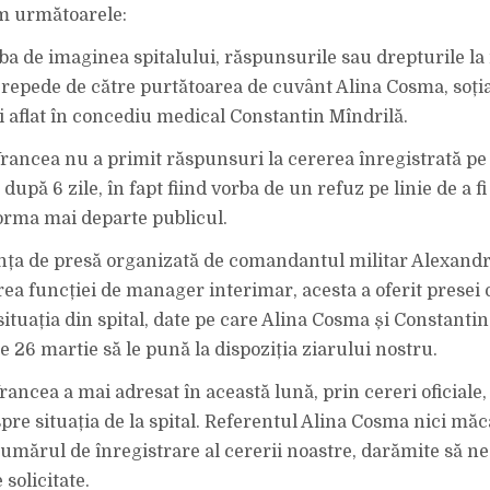
DIN
m următoarele:
CURTEA
SPITALULUI
JUDEȚEAN
FOCȘANI
ba de imaginea spitalului, răspunsurile sau drepturile la 
e repede de către purtătoarea de cuvânt Alina Cosma, soți
aflat în concediu medical Constantin Mîndrilă.
 Vrancea nu a primit răspunsuri la cererea înregistrată pe
după 6 zile, în fapt fiind vorba de un refuz pe linie de a f
orma mai departe publicul.
ința de presă organizată de comandantul militar Alexand
ea funcției de manager interimar, acesta a oferit presei
situația din spital, date pe care Alina Cosma și Constanti
 26 martie să le pună la dispoziția ziarului nostru.
Vrancea a mai adresat în această lună, prin cereri oficiale
spre situația de la spital. Referentul Alina Cosma nici mă
mărul de înregistrare al cererii noastre, darămite să ne
solicitate.