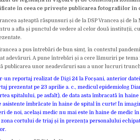
ăzut de legislația în vigoare și de Constituția Români
ificate în ceea ce privește publicarea fotografiilor în
 Vrancea așteaptă răspunsuri și de la DSP Vrancea și de la
ntru a afla și punctul de vedere al celor două instituții, cu
ezentate.
 Vrancea a pus întrebări de bun simț, în contextul pandemi
at adevăruri. A pune întrebări și a cere lămuriri pe tema
ă publicarea unor neadevăruri sau a unor lucruri trunch
-un reportaj realizat de Digi 24 la Focșani, anterior date
rtaj prezentat pe 23 aprilie a. c., medicul epidemiolog Dia
rtea spitalului, pe asfalt), de data asta îmbracată în haine 
 asistente îmbrăcate în haine de spital în curte! În imagi
eri de noi, același medic nu mai este în haine de medic în
n zona cortului de triaj și în prezența personalului echipa
or.