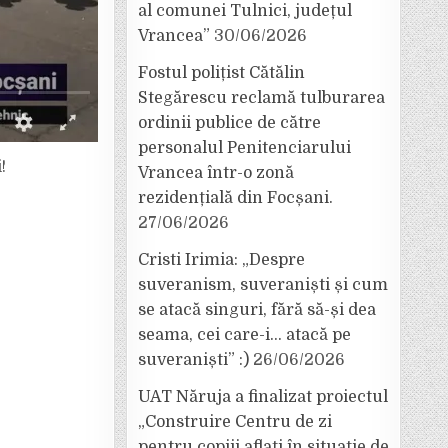
al comunei Tulnici, județul
Vrancea”
30/06/2026
Fostul polițist Cătălin
Stegărescu reclamă tulburarea
ordinii publice de către
personalul Penitenciarului
!
Vrancea într-o zonă
rezidențială din Focșani.
27/06/2026
Cristi Irimia: „Despre
suveranism, suveraniști și cum
se atacă singuri, fără să-și dea
seama, cei care-i… atacă pe
suveraniști” :)
26/06/2026
UAT Năruja a finalizat proiectul
„Construire Centru de zi
pentru copiii aflați în situație de