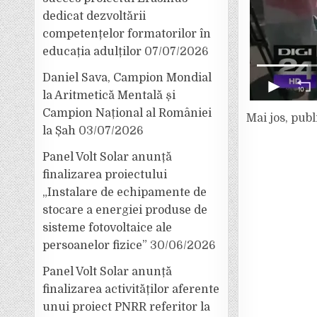
dedicat dezvoltării
competențelor formatorilor în
educația adulților
07/07/2026
Daniel Sava, Campion Mondial
la Aritmetică Mentală și
Campion Național al României
Mai jos, publ
la Șah
03/07/2026
Panel Volt Solar anunță
finalizarea proiectului
„Instalare de echipamente de
stocare a energiei produse de
sisteme fotovoltaice ale
persoanelor fizice”
30/06/2026
Panel Volt Solar anunță
finalizarea activităților aferente
unui proiect PNRR referitor la