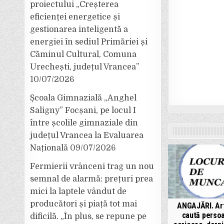
proiectului „Creșterea
eficienței energetice și
gestionarea inteligentă a
energiei în sediul Primăriei și
Căminul Cultural, Comuna
Urechești, județul Vrancea”
10/07/2026
Școala Gimnazială „Anghel
Saligny” Focșani, pe locul I
între școlile gimnaziale din
județul Vrancea la Evaluarea
Națională
09/07/2026
Fermierii vrânceni trag un nou
semnal de alarmă: prețuri prea
mici la laptele vândut de
producători și piață tot mai
ANGAJĂRI. Art
caută perso
dificilă. „În plus, se repune pe