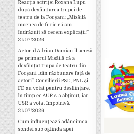
Reacția actriței Roxana Lupu
după desființarea trupei de
teatru de la Focșani: „Misăilă
mocnea de furie că am
îndrăznit să cerem explicații!”
31/07/2026
Actorul Adrian Damian îl acuză
pe primarul Misăilă că a
desființat trupa de teatru din
Focșani „din răzbunare față de
actori”. Consilierii PSD, PNL și
FD au votat pentru desființare,
în timp ce AUR s-a abținut, iar
USR a votat împotrivă.
31/07/2026
Cum influențează adâncimea
sondei sub oglinda apei