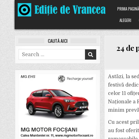
Skip
PRIMA PAGIN
to
content
ALEGERI
CAUTĂ AICI
24 de p
Search
for:
Astăzi, la se
festivă dedic
celor 11 ofițe
Naționale a 
minim prevă
Cu acest pril
au fost ofer