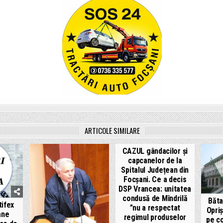
ARTICOLE SIMILARE
CAZUL gândacilor și
capcanelor de la
Spitalul Județean din
Focșani. Ce a decis
DSP Vrancea: unitatea
condusă de Mîndrilă
Băta
ifex
”nu a respectat
Opriș
ane
regimul produselor
pe co