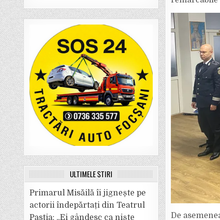
remarcabile o
ULTIMELE ȘTIRI
Primarul Misăilă îi jignește pe
actorii îndepărtați din Teatrul
De asemenea, 
Pastia: „Ei gândesc ca niște