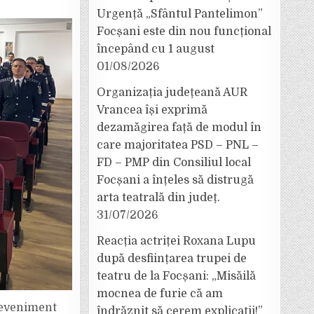
Urgență „Sfântul Pantelimon”
Focșani este din nou funcțional
începând cu 1 august
01/08/2026
Organizația județeană AUR
Vrancea își exprimă
dezamăgirea față de modul în
care majoritatea PSD – PNL –
FD – PMP din Consiliul local
Focșani a înțeles să distrugă
arta teatrală din județ.
31/07/2026
Reacția actriței Roxana Lupu
după desființarea trupei de
teatru de la Focșani: „Misăilă
mocnea de furie că am
n eveniment
îndrăznit să cerem explicații!”