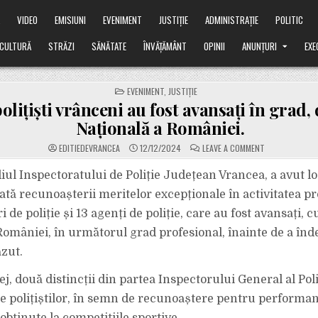
Ă
VIDEO
EMISIUNI
EVENIMENT
JUSTIȚIE
ADMINISTRAȚIE
POLITIC
CULTURĂ
STRĂZI
SĂNĂTATE
ÎNVĂȚĂMÂNT
OPINII
ANUNȚURI
EXE
POSTED
EVENIMENT
,
JUSTIȚIE
IN
olițiști vrânceni au fost avansați în grad,
Națională a României.
ON
EDITIEDEVRANCEA
12/12/2024
LEAVE A COMMENT
24
DE
POLIȚIȘTI
diul Inspectoratului de Poliție Județean Vrancea, a avut lo
VRÂNCENI
AU
ată recunoașterii meritelor excepționale în activitatea pr
FOST
AVANSAȚI
ri de poliție și 13 agenți de poliție, care au fost avansați, c
ÎN
GRAD,
României, în următorul grad profesional, înainte de a înde
DE
ZIUA
NAȚIONALĂ
zut.
A
ROMÂNIEI.
ej, două distincții din partea Inspectorului General al Po
ite polițiștilor, în semn de recunoaștere pentru performan