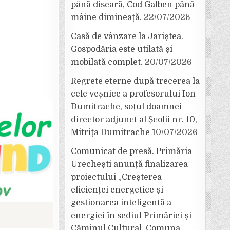
până diseară, Cod Galben până
mâine dimineață.
22/07/2026
Casă de vânzare la Jariștea.
Gospodăria este utilată și
mobilată complet.
20/07/2026
Regrete eterne după trecerea la
cele veșnice a profesorului Ion
Dumitrache, soțul doamnei
director adjunct al Școlii nr. 10,
Mitrița Dumitrache
10/07/2026
Comunicat de presă. Primăria
Urechești anunță finalizarea
proiectului „Creșterea
eficienței energetice și
gestionarea inteligentă a
energiei în sediul Primăriei și
Căminul Cultural, Comuna