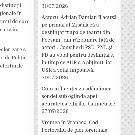
distincții
31/07/2026
ționale în
Actorul Adrian Damian îl acuză
ismul de care
pe primarul Misăilă că a
cativ în
desființat trupa de teatru din
Focșani „din răzbunare față de
actori”. Consilierii PSD, PNL și
elor care s-
FD au votat pentru desființare,
i de Poliție
în timp ce AUR s-a abținut, iar
eforturile
USR a votat împotrivă.
31/07/2026
Cum influențează adâncimea
sondei sub oglinda apei
acuratețea citirilor batimetrice
27/07/2026
Vremea în Vrancea. Cod
Portocaliu de ploi torențiale