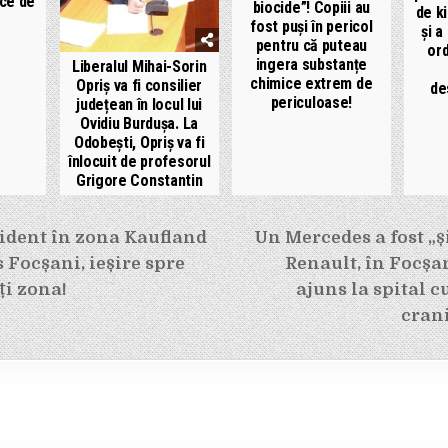
ice de
biocide”! Copiii au
de ki
fost puși în pericol
și a
pentru că puteau
ord
ingera substanțe
Liberalul Mihai-Sorin
chimice extrem de
Opriș va fi consilier
de
periculoase!
județean în locul lui
Ovidiu Burdușa. La
Odobești, Opriș va fi
înlocuit de profesorul
Grigore Constantin
e
ident în zona Kaufland
Un Mercedes a fost „ș
Focșani, ieșire spre
Renault, în Focșan
ți zona!
ajuns la spital 
cran