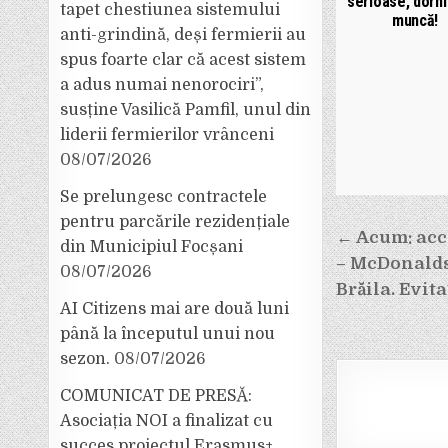
serioase, dorn
tapet chestiunea sistemului
muncă!
anti-grindină, deși fermierii au
spus foarte clar că acest sistem
a adus numai nenorociri”,
susține Vasilică Pamfil, unul din
liderii fermierilor vrânceni
08/07/2026
Se prelungesc contractele
pentru parcările rezidențiale
Navigar
← Acum: acc
din Municipiul Focșani
în
– McDonalds 
08/07/2026
articole
Brăila. Evita
AI Citizens mai are două luni
până la începutul unui nou
sezon.
08/07/2026
COMUNICAT DE PRESĂ:
Asociația NOI a finalizat cu
succes proiectul Erasmus+