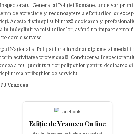
 Inspectoratul General al Poliției Române, unde vor primi 
 semn de apreciere și recunoaștere a eforturilor lor excep
ieți. Aceste distincții subliniază dedicarea și profesional
ă în îndeplinirea misiunilor lor, având un impact semnifi
pe care o servesc.
pul Național al Polițiștilor a înmânat diplome și medalii c
t prin activitatea profesională. Conducerea Inspectoratulu
ncea a mulțumit tuturor polițiștilor pentru dedicarea și 
eplinirea atribuțiilor de serviciu.
 IPJ Vrancea
Ediție de Vrancea Online
Știri din Vrancea, actualizate constant.