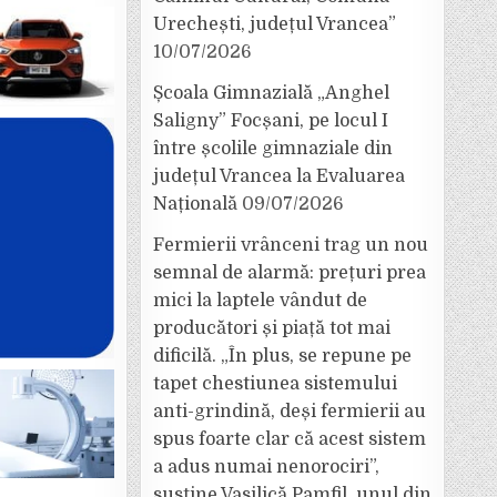
Urechești, județul Vrancea”
10/07/2026
Școala Gimnazială „Anghel
Saligny” Focșani, pe locul I
între școlile gimnaziale din
județul Vrancea la Evaluarea
Națională
09/07/2026
Fermierii vrânceni trag un nou
semnal de alarmă: prețuri prea
mici la laptele vândut de
producători și piață tot mai
dificilă. „În plus, se repune pe
tapet chestiunea sistemului
anti-grindină, deși fermierii au
spus foarte clar că acest sistem
a adus numai nenorociri”,
susține Vasilică Pamfil, unul din