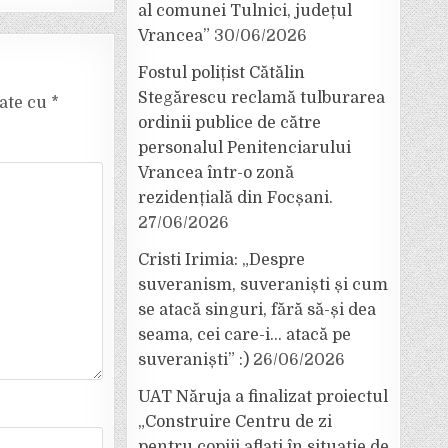
al comunei Tulnici, județul
Vrancea”
30/06/2026
Fostul polițist Cătălin
Stegărescu reclamă tulburarea
cate cu
*
ordinii publice de către
personalul Penitenciarului
Vrancea într-o zonă
rezidențială din Focșani.
27/06/2026
Cristi Irimia: „Despre
suveranism, suveraniști și cum
se atacă singuri, fără să-și dea
seama, cei care-i… atacă pe
suveraniști” :)
26/06/2026
UAT Năruja a finalizat proiectul
„Construire Centru de zi
pentru copiii aflați în situație de