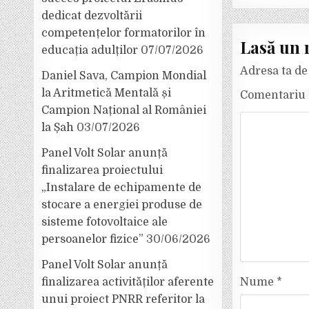
dedicat dezvoltării
competențelor formatorilor în
Lasă un 
educația adulților
07/07/2026
Adresa ta de 
Daniel Sava, Campion Mondial
la Aritmetică Mentală și
Comentariu
Campion Național al României
la Șah
03/07/2026
Panel Volt Solar anunță
finalizarea proiectului
„Instalare de echipamente de
stocare a energiei produse de
sisteme fotovoltaice ale
persoanelor fizice”
30/06/2026
Panel Volt Solar anunță
finalizarea activităților aferente
Nume
*
unui proiect PNRR referitor la