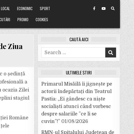
LOCAL
ECONOMIC
SPORT
CUTĂRI
PROMO
COOKIES
CAUTĂ AICI
 de Ziua
Search
for:
ULTIMELE ȘTIRI
c o ședință
ofesională a
Primarul Misăilă îi jignește pe
u ocazia Zilei
actorii îndepărtați din Teatrul
plini stagiul
Pastia: „Ei gândesc ca niște
socialiști atunci când vorbesc
despre salariile ”ce li se
liției Române
cuvin”!”
01/08/2026
țele
RMN-ul Spitalului Județean de