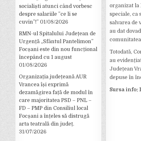
organizat la
socialiști atunci când vorbesc
speciale, ca
despre salariile ”ce li se
cuvin”!”
01/08/2026
salvarea de v
au dat dovad
RMN-ul Spitalului Județean de
comunitatea 
Urgență „Sfântul Pantelimon”
Focșani este din nou funcțional
Totodată, Cor
începând cu 1 august
au evidenția
01/08/2026
Județean Vra
Organizația județeană AUR
depuse în înd
Vrancea își exprimă
Sursa info:
dezamăgirea față de modul în
care majoritatea PSD – PNL –
FD – PMP din Consiliul local
Focșani a înțeles să distrugă
arta teatrală din județ.
31/07/2026