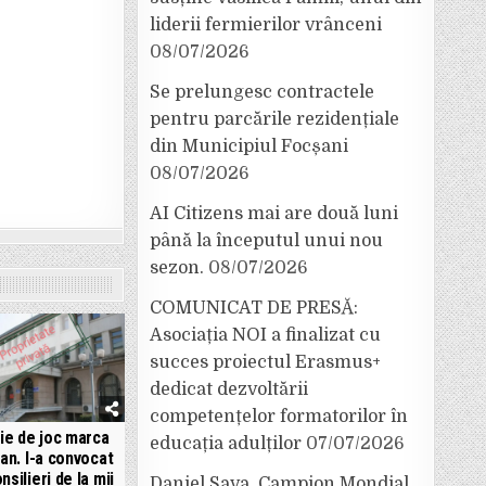
liderii fermierilor vrânceni
08/07/2026
Se prelungesc contractele
pentru parcările rezidențiale
din Municipiul Focșani
08/07/2026
AI Citizens mai are două luni
până la începutul unui nou
sezon.
08/07/2026
COMUNICAT DE PRESĂ:
Asociația NOI a finalizat cu
succes proiectul Erasmus+
dedicat dezvoltării
competențelor formatorilor în
ie de joc marca
educația adulților
07/07/2026
an. I-a convocat
nsilieri de la mii
Daniel Sava, Campion Mondial