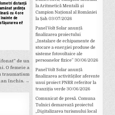
lometri distanță
la Aritmetică Mentală și
 amânat ședința
Campion Național al României
inară cu 4 ore
înainte de
la Șah
03/07/2026
sfășurarea ei!
Panel Volt Solar anunță
finalizarea proiectului
„Instalare de echipamente de
stocare a energiei produse de
sisteme fotovoltaice ale
persoanelor fizice”
30/06/2026
ifonat” de un
i. O femeie a
Panel Volt Solar anunță
cu traumatism
finalizarea activităților aferente
ian închis. →
unui proiect PNRR referitor la
tranziția verde
30/06/2026
Comunicat de presă. Comuna
Tulnici demarează proiectul
„Digitalizarea turismului local