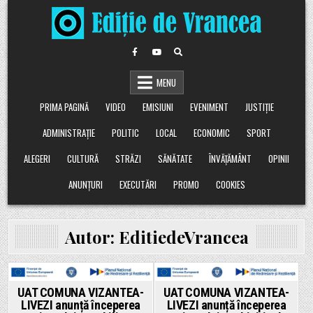
Skip
to
content
MENU
PRIMA PAGINĂ
VIDEO
EMISIUNI
EVENIMENT
JUSTIȚIE
ADMINISTRAȚIE
POLITIC
LOCAL
ECONOMIC
SPORT
ALEGERI
CULTURĂ
STRĂZI
SĂNĂTATE
ÎNVĂȚĂMÂNT
OPINII
ANUNȚURI
EXECUTĂRI
PROMO
COOKIES
Autor:
EditiedeVrancea
Posted
Posted
UAT COMUNA VIZANTEA-
UAT COMUNA VIZANTEA-
LIVEZI anunță începerea
LIVEZI anunță începerea
in
in