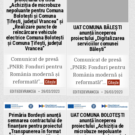
GIS
Vrancea”
„Achiziția de microbuze
a
nepoluante pentru Comuna
documentațiilor
de
Bolotești și Comuna
amenajare
Țifești, județul Vrancea” și
a
teritoriului
„Realizare puncte de
UAT COMUNA BĂLEȘTI
și
reîncărcare vehicule
anunță începerea
de
electrice Comuna Bolotești
planificare
proiectului „Digitalizarea
urbană
și Comuna Țifești, județul
serviciilor comunei
în
Vrancea”
Bălești”
comuna
Bordești,
județul
Comunicat de presă
Comunicat de presă
Vrancea;
Realizare
„PNRR: Fonduri pentru
„PNRR: Fonduri pentru
stații
de
România modernă și
România modernă și
reîncărcare
vehicule
UAT
Citește
UAT
reformată!”…
Citește
reformată!”…
electrice,
COMUNA
COMUNA
Comuna
BOLOTEȘTI
BĂLEȘTI
EDITIEDEVRANCEA
26/03/2023
EDITIEDEVRANCEA
26/03/2023
Bordești,
anunță
anunță
județul
începerea
începerea
Vrancea”
proiectului
proiectului
cu
„Digitaliza
titlul
serviciilor
„Achiziția
comunei
Posted
Posted
Primăria Bordești anunță
UAT COMUNA BOLOTEȘTI
de
Bălești”
semnarea contractului de
anunță începerea
microbuze
in
in
nepoluante
finanțare pentru proiectul
proiectului „Achiziția de
pentru
„Transpunerea în format
microbuze nepoluante
Comuna