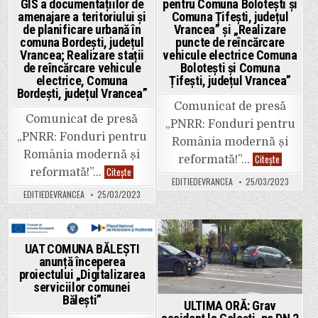
Bolotești
GIS a documentațiilor de
pentru Comuna Bolotești și
și
amenajare a teritoriului și
Comuna Țifești, județul
Comuna
de planificare urbană în
Vrancea” și „Realizare
Țifești,
județul
comuna Bordești, județul
puncte de reîncărcare
Vrancea”
Vrancea; Realizare stații
vehicule electrice Comuna
și
„Realizare
de reîncărcare vehicule
Bolotești și Comuna
puncte
electrice, Comuna
Țifești, județul Vrancea”
de
Bordești, județul Vrancea”
reîncărcare
vehicule
Comunicat de presă
electrice
Comunicat de presă
Comuna
„PNRR: Fonduri pentru
Bolotești
„PNRR: Fonduri pentru
și
România modernă și
Comuna
România modernă și
UAT
Citește
Țifești,
reformată!”…
COMUNA
județul
Primăria
Citește
reformată!”…
BOLOTEȘTI
Vrancea”
Bordești
EDITIEDEVRANCEA
25/03/2023
anunță
anunță
EDITIEDEVRANCEA
25/03/2023
începerea
semnarea
proiectului
contractului
„Achiziția
de
de
finanțare
microbuze
pentru
nepoluante
proiectul
Posted
Posted
UAT COMUNA BĂLEȘTI
pentru
„Transpunerea
Comuna
anunță începerea
în
in
in
Bolotești
format
proiectului „Digitalizarea
și
GIS
serviciilor comunei
Comuna
a
Țifești,
Bălești”
documentațiilor
ULTIMA ORĂ: Grav
județul
de
Vrancea”