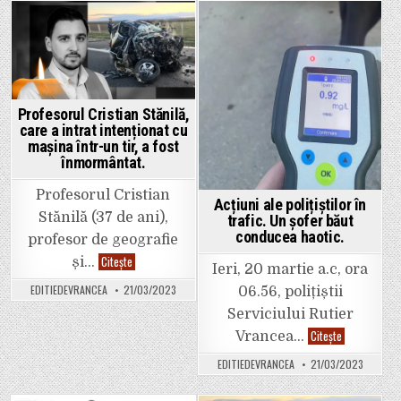
SGA
conducea
Vrancea
un
autoturism
Posted
Posted
sub
influenţa
in
in
substanţelor
psihoactive
Profesorul Cristian Stănilă,
care a intrat intenționat cu
mașina într-un tir, a fost
înmormântat.
Profesorul Cristian
Acțiuni ale polițiștilor în
Stănilă (37 de ani),
trafic. Un șofer băut
conducea haotic.
profesor de geografie
Profesorul
Citește
și…
Ieri, 20 martie a.c, ora
Cristian
Stănilă,
EDITIEDEVRANCEA
21/03/2023
06.56, polițiștii
care
a
Serviciului Rutier
intrat
intenționat
Acțiuni
Citește
Vrancea…
cu
ale
mașina
polițiștilor
EDITIEDEVRANCEA
21/03/2023
într-
în
un
trafic.
tir,
Un
a