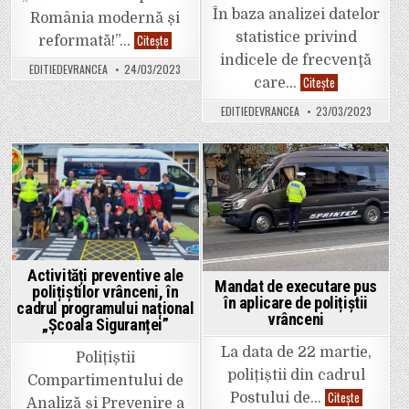
coliziune.
În baza analizei datelor
România modernă și
Trafic
blocat
statistice privind
UAT
Citește
reformată!”…
pe
COMUNA
sensul
indicele de frecvenţă
BĂLEȘTI
București
EDITIEDEVRANCEA
24/03/2023
anunță
Construcţiile
Citește
–
care…
începerea
constituie
Focșani.
proiectului
unul
cu
EDITIEDEVRANCEA
23/03/2023
dintre
titlul
sectoarele
„Digitalizarea
cu
serviciilor
pondere
comunei
importantă
Bălești”
în
Posted
Posted
economia
naţională.
in
in
Activități preventive ale
Mandat de executare pus
polițiștilor vrânceni, în
în aplicare de polițiștii
cadrul programului național
vrânceni
„Școala Siguranței”
La data de 22 martie,
Polițiștii
polițiștii din cadrul
Compartimentului de
Mandat
Citește
Postului de…
Analiză și Prevenire a
de