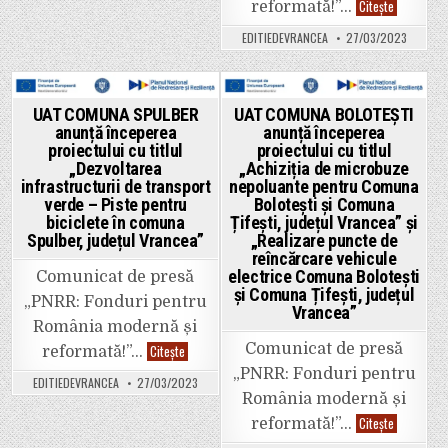
Primăria
infrastructurii
Citește
reformată!”…
Bordești
de
anunță
transport
EDITIEDEVRANCEA
27/03/2023
semnarea
verde
contractul
–
de
Piste
finanțare
pentru
pentru
biciclete
proiectul
în
Posted
Posted
UAT COMUNA SPULBER
UAT COMUNA BOLOTEȘTI
„Transpun
comuna
anunță începerea
anunță începerea
în
in
Spulber,
in
format
județul
proiectului cu titlul
proiectului cu titlul
GIS
Vrancea”
„Dezvoltarea
„Achiziția de microbuze
a
infrastructurii de transport
nepoluante pentru Comuna
documentaț
de
verde – Piste pentru
Bolotești și Comuna
amenajare
biciclete în comuna
Țifești, județul Vrancea” și
a
teritoriului
Spulber, județul Vrancea”
„Realizare puncte de
și
reîncărcare vehicule
de
electrice Comuna Bolotești
planificare
Comunicat de presă
urbană
și Comuna Țifești, județul
„PNRR: Fonduri pentru
în
Vrancea”
comuna
România modernă și
Bordești,
județul
UAT
Comunicat de presă
Citește
reformată!”…
Vrancea;
COMUNA
Realizare
„PNRR: Fonduri pentru
SPULBER
stații
EDITIEDEVRANCEA
27/03/2023
anunță
de
România modernă și
începerea
reîncărcar
proiectului
vehicule
UAT
Citește
reformată!”…
cu
electrice,
COMUNA
titlul
Comuna
BOLOTEȘTI