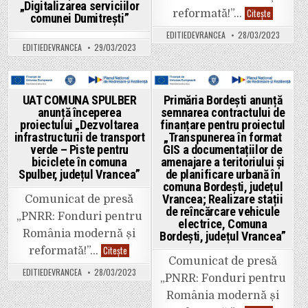
„Digitalizarea serviciilor
UAT
Citește
reformată!”…
comunei Dumitrești”
COMUNA
VIZANTEA-
EDITIEDEVRANCEA
28/03/2023
LIVEZI
EDITIEDEVRANCEA
29/03/2023
anunță
începerea
proiectului
„Achiziția
de
microbuze
Posted
Posted
UAT COMUNA SPULBER
Primăria Bordești anunță
nepoluante
și
anunță începerea
semnarea contractului de
in
in
stații
proiectului „Dezvoltarea
finanțare pentru proiectul
de
infrastructurii de transport
„Transpunerea în format
încărcare
în
verde – Piste pentru
GIS a documentațiilor de
cadrul
biciclete în comuna
amenajare a teritoriului și
parteneriat
Comuna
Spulber, județul Vrancea”
de planificare urbană în
Vizantea-
comuna Bordești, județul
Livezi
Vrancea; Realizare stații
Comunicat de presă
Comuna
Câmpuri
de reîncărcare vehicule
„PNRR: Fonduri pentru
–
electrice, Comuna
Comuna
România modernă și
Bordești, județul Vrancea”
Soveja
–
UAT
Citește
reformată!”…
Comuna
COMUNA
Comunicat de presă
Răcoasa”
SPULBER
EDITIEDEVRANCEA
28/03/2023
anunță
„PNRR: Fonduri pentru
începerea
proiectului
România modernă și
„Dezvoltarea