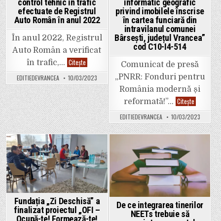
grav.
control tehnic în trafic
informatic geografic
Trafic
efectuate de Registrul
privind imobilele înscrise
blocat
în
Auto Român în anul 2022
în cartea funciară din
totalitate!
intravilanul comunei
Bârsești, județul Vrancea”
În anul 2022, Registrul
cod C10-I4-514
Auto Român a verificat
Rezultatele
Citește
în trafic,…
Comunicat de presă
acțiunilor
de
„PNRR: Fonduri pentru
EDITIEDEVRANCEA
10/03/2023
control
tehnic
România modernă și
în
trafic
Primăria
Citește
reformată!”…
efectuate
Comunei
de
Bârsești
EDITIEDEVRANCEA
10/03/2023
Registrul
anunță
Auto
semnarea
Român
contractul
în
de
anul
finanțare
2022
pentru
Posted
Posted
proiectul
„Realizare
in
in
unui
sistem
informatic
geografic
privind
Fundația „Zi Deschisă” a
imobilele
De ce integrarea tinerilor
finalizat proiectul „OFI –
înscrise
NEETs trebuie să
în
Ocupă-te! Formează-te!