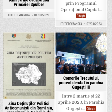
prin Programul
Primăriei Spulber
Operațional Capital…
EDITIEDEVRANCEA
08/03/2023
Conferința
Citește
de
închidere
EDITIEDEVRANCEA
07/03/2023
a
proiectului:
,,OFI
–
Ocupă-
te!
Posted
Posted
Formează-
te!
in
in
Informează-
te!’’
cod
SMIS
135357,
beneficiar
Fundația
„Zi
Deschisă”
Comorile Trecutului,
proiect derulat în parohia
Gugești III
Între 2 martie și 22
aprilie 2023, în Parohia
Ziua Deținuților Politici
Anticomuniști din România,
Comorile
Citește
Gugești…
Trecutului,