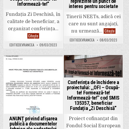
reprezinte un punct de
cartea
Informează-te!”
funciară
interes pentru societate
din
intravilanu
Fundația Zi Deschisă, în
comunei
Tinerii NEETs, adică cei
Bârsești,
calitate de beneficiar, a
județul
care nu sunt angajați,
Vrancea”
organizat conferința…
De
Citește
cod
nu urmează…
ce
C10-
Fundația
Citește
integrare
I4-
„Zi
EDITIEDEVRANCEA
08/03/2023
tinerilor
514
Deschisă”
EDITIEDEVRANCEA
09/03/2023
NEETs
a
trebuie
finalizat
să
proiectul
reprezint
„OFI
un
–
punct
Ocupă-
Posted
Posted
de
te!
interes
Formează-
in
in
pentru
te!
societate
Informează-
Conferința de închidere a
te!”
proiectului: ,,OFI – Ocupă-
te! Formează-te!
Informează-te!’’ cod SMIS
135357, beneficiar
Fundația „Zi Deschisă”
ANUNȚ privind afișarea
Proiect cofinanţat din
publică a documentelor
Fondul Social European
tehnice ale cadastrului