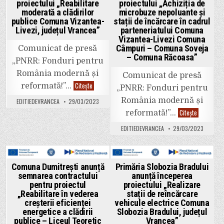
proiectului „Reabilitare
proiectului „Achiziția de
moderată a clădirilor
microbuze nepoluante și
publice Comuna Vizantea-
stații de încărcare în cadrul
Livezi, județul Vrancea”
parteneriatului Comuna
Vizantea-Livezi Comuna
Câmpuri – Comuna Soveja
Comunicat de presă
– Comuna Răcoasa”
„PNRR: Fonduri pentru
România modernă și
Comunicat de presă
UAT
Citește
reformată!”…
„PNRR: Fonduri pentru
COMUNA
VIZANTEA-
România modernă și
EDITIEDEVRANCEA
29/03/2023
LIVEZI
anunță
UAT
Citește
reformată!”…
începerea
COMUNA
proiectului
VIZANTEA-
EDITIEDEVRANCEA
29/03/2023
„Reabilitare
LIVEZI
moderată
anunță
a
începerea
clădirilor
proiectului
publice
„Achiziția
Comuna
de
Posted
Posted
Comuna Dumitrești anunță
Primăria Slobozia Bradului
Vizantea-
microbuze
semnarea contractului
anunță începerea
Livezi,
nepoluante
in
in
județul
și
pentru proiectul
proiectului „Realizare
Vrancea”
stații
„Reabilitare în vederea
stații de reîncărcare
de
creșterii eficienței
vehicule electrice Comuna
încărcare
în
energetice a clădirii
Slobozia Bradului, județul
cadrul
publice – Liceul Teoretic
Vrancea”
parteneriat