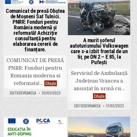
șofer
fost
băut
înmormântat.
conducea
Posted
Posted
Comunicat de presă Obștea
haotic.
de Moșneni Sat Tulnici.
in
in
PNRR: Fonduri pentru
România modernă și
reformată! Achiziție
consultanță pentru
A murit șoferul
elaborarea cererii de
autoturismului Volkswagen
finanțare.
care s-a izbit frontal de un
tir, pe DN 2 – E 85, la
COMUNICAT DE PRESĂ
Pufești
PNRR: Fonduri pentru
Serviciul de Ambulanță
Romania moderna si
Județean Vrancea a
Comunicat
Citește
reformata!…
de
anunțat în urmă cu…
presă
EDITIEDEVRANCEA
20/03/2023
Obștea
A
Citește
de
murit
Moșneni
șoferul
EDITIEDEVRANCEA
17/03/2023
Sat
autoturismului
Tulnici.
Volkswagen
PNRR:
care
Fonduri
s-
pentru
a
România
izbit
Posted
Posted
modernă
frontal
și
de
in
in