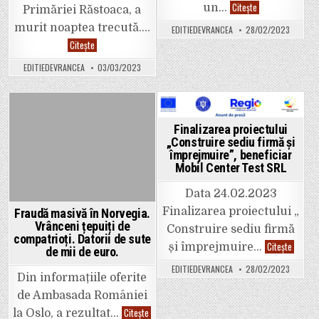
De
Citește
un…
Primăriei Răstoaca, a
Dragobete,
iubește
murit noaptea trecută….
EDITIEDEVRANCEA
28/02/2023
românește!
DRAMĂ.
Citește
Un
nou
EDITIEDEVRANCEA
03/03/2023
deces
neașteptat.
A
murit
Mihai
Pintilie,
Posted
Posted
contabilul
Finalizarea proiectului
Primăriei
in
in
„Construire sediu firmă și
Răstoaca.
împrejmuire”, beneficiar
Mobil Center Test SRL
Data 24.02.2023
Finalizarea proiectului „
Fraudă masivă în Norvegia.
Vrânceni țepuiți de
Construire sediu firmă
compatrioți. Datorii de sute
Finaliz
Citește
și împrejmuire…
de mii de euro.
proiectu
„Constr
EDITIEDEVRANCEA
28/02/2023
sediu
Din informațiile oferite
firmă
și
de Ambasada României
împrejm
benefic
Fraudă
Citește
la Oslo, a rezultat…