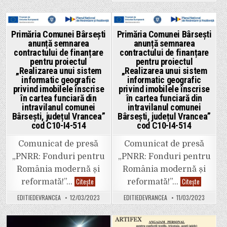
2
de
E
femei
85.
prezent
Doi
drept…
oameni
pijamale
Posted
Posted
Primăria Comunei Bârsești
Primăria Comunei Bârsești
au
Bolnavi
anunță semnarea
anunță semnarea
murit.
din
in
in
toate
contractului de finanțare
contractului de finanțare
țările,
pentru proiectul
pentru proiectul
uniți-
„Realizarea unui sistem
„Realizarea unui sistem
vă!
informatic geografic
informatic geografic
privind imobilele înscrise
privind imobilele înscrise
în cartea funciară din
în cartea funciară din
intravilanul comunei
intravilanul comunei
Bârsești, județul Vrancea”
Bârsești, județul Vrancea”
cod C10-I4-514
cod C10-I4-514
Comunicat de presă
Comunicat de presă
„PNRR: Fonduri pentru
„PNRR: Fonduri pentru
România modernă și
România modernă și
Primăria
Primăria
Citește
Citește
reformată!”…
reformată!”…
Comunei
Comunei
Bârsești
Bârsești
EDITIEDEVRANCEA
12/03/2023
EDITIEDEVRANCEA
11/03/2023
anunță
anunță
semnarea
semnarea
contractului
contractul
de
de