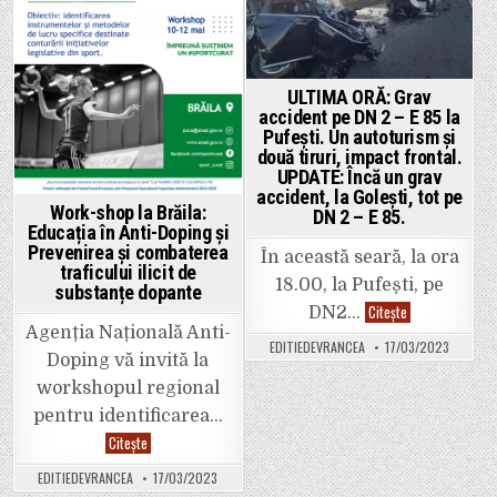
reformată!
un
Achiziție
tir,
consultanță
pe
pentru
DN
elaborarea
2
cererii
–
de
E
ULTIMA ORĂ: Grav
finanțare.
85,
accident pe DN 2 – E 85 la
la
Pufești. Un autoturism și
Pufești
două tiruri, impact frontal.
UPDATE: Încă un grav
accident, la Golești, tot pe
Work-shop la Brăila:
DN 2 – E 85.
Educația în Anti-Doping și
Prevenirea și combaterea
În această seară, la ora
traficului ilicit de
18.00, la Pufești, pe
substanțe dopante
ULTIMA
Citește
DN2…
ORĂ:
Agenția Națională Anti-
Grav
EDITIEDEVRANCEA
17/03/2023
accident
Doping vă invită la
pe
DN
workshopul regional
2
–
pentru identificarea…
E
85
Work-
Citește
la
shop
Pufești.
la
EDITIEDEVRANCEA
17/03/2023
Un
Brăila: