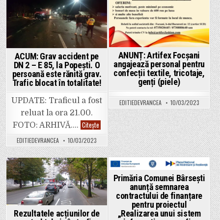
finanțare
finanțare
pentru
pentru
Posted
Posted
proiectul
proiectul
„Realizarea
„Realizare
in
in
unui
unui
sistem
sistem
informatic
informatic
geografic
geografic
privind
privind
ANUNȚ: Artifex Focșani
ACUM: Grav accident pe
imobilele
imobilele
angajează personal pentru
înscrise
înscrise
DN 2 – E 85, la Popești. O
în
în
confecții textile, tricotaje,
persoană este rănită grav.
cartea
cartea
genți (piele)
Trafic blocat în totalitate!
funciară
funciară
din
din
intravilanul
intravilanu
UPDATE: Traficul a fost
comunei
comunei
EDITIEDEVRANCEA
10/03/2023
Bârsești,
Bârsești,
reluat la ora 21.00.
județul
județul
Vrancea”
Vrancea”
ACUM:
Citește
FOTO: ARHIVĂ….
cod
cod
Grav
C10-
C10-
accident
I4-
I4-
EDITIEDEVRANCEA
10/03/2023
pe
514
514
DN
2
–
E
85,
Posted
Posted
Primăria Comunei Bârsești
la
anunță semnarea
Popești.
in
in
O
contractului de finanțare
persoană
pentru proiectul
este
Rezultatele acțiunilor de
„Realizarea unui sistem
rănită