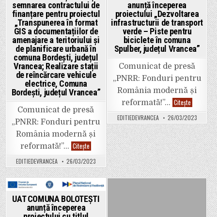
E
semnarea contractului de
anunță începerea
85.
in
in
Traficul
finanțare pentru proiectul
proiectului „Dezvoltarea
este
„Transpunerea în format
infrastructurii de transport
blocat
GIS a documentațiilor de
verde – Piste pentru
complet!
amenajare a teritoriului și
biciclete în comuna
de planificare urbană în
Spulber, județul Vrancea”
comuna Bordești, județul
Vrancea; Realizare stații
Comunicat de presă
de reîncărcare vehicule
„PNRR: Fonduri pentru
electrice, Comuna
România modernă și
Bordești, județul Vrancea”
UAT
Citește
reformată!”…
COMUNA
Comunicat de presă
SPULBER
EDITIEDEVRANCEA
26/03/2023
anunță
„PNRR: Fonduri pentru
începerea
proiectului
România modernă și
„Dezvoltar
Primăria
Citește
infrastruct
reformată!”…
Bordești
de
anunță
transport
EDITIEDEVRANCEA
26/03/2023
semnarea
verde
contractului
–
de
Piste
finanțare
pentru
pentru
biciclete
proiectul
în
Posted
Posted
UAT COMUNA BOLOTEȘTI
„Transpunerea
comuna
anunță începerea
în
in
in
Spulber,
format
județul
proiectului cu titlul