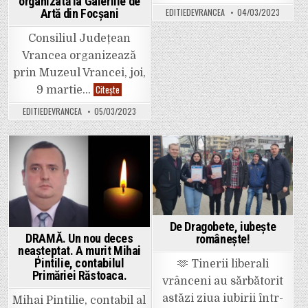
organizată la Galeriile de
proiect
EDITIEDEVRANCEA
04/03/2023
Artă din Focșani
derulat
în
parohia
Consiliul Județean
Gugești
III
Vrancea organizează
prin Muzeul Vrancei, joi,
Ziua
Citește
9 martie…
Deținuților
Politici
EDITIEDEVRANCEA
05/03/2023
Anticomuniști
din
România,
organizată
la
Galeriile
Posted
Posted
de
Artă
in
in
din
Focșani
De Dragobete, iubește
DRAMĂ. Un nou deces
românește!
neașteptat. A murit Mihai
Pintilie, contabilul
🫶 Tinerii liberali
Primăriei Răstoaca.
vrânceni au sărbătorit
astăzi ziua iubirii într-
Mihai Pintilie, contabil al