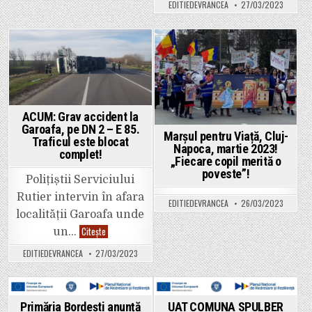
„Dezvoltarea
EDITIEDEVRANCEA
27/03/2023
Bordești,
anunță
infrastructurii
județul
începerea
de
Vrancea”
proiectului
transport
cu
verde
titlul
–
„Achiziția
Posted
Posted
Piste
de
pentru
microbuze
in
in
biciclete
nepoluante
în
pentru
comuna
Comuna
Spulber,
Bolotești
județul
ACUM: Grav accident la
și
Vrancea”
Comuna
Garoafa, pe DN 2 – E 85.
Țifești,
Marșul pentru Viață, Cluj-
Traficul este blocat
județul
Napoca, martie 2023!
Vrancea”
complet!
„Fiecare copil merită o
și
„Realizare
poveste”!
Polițiștii Serviciului
puncte
de
Rutier intervin în afara
reîncărcar
EDITIEDEVRANCEA
26/03/2023
vehicule
localității Garoafa unde
electrice
Comuna
ACUM:
Citește
un…
Bolotești
Grav
și
accident
Comuna
EDITIEDEVRANCEA
27/03/2023
la
Țifești,
Garoafa,
județul
pe
Vrancea”
DN
2
–
Posted
Posted
Primăria Bordești anunță
UAT COMUNA SPULBER