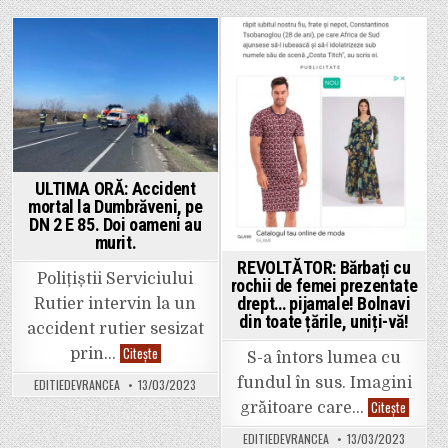
autoturism
Educația
și
în
două
Anti-
tiruri,
Doping
impact
și
Posted
Posted
frontal.
Prevenirea
UPDATE:
și
in
in
Încă
combaterea
un
traficului
grav
ilicit
accident,
de
la
substanțe
Golești,
dopante
tot
pe
ULTIMA ORĂ: Accident
DN
mortal la Dumbrăveni, pe
2
–
DN 2 E 85. Doi oameni au
E
murit.
85.
REVOLTĂTOR: Bărbați cu
Polițiștii Serviciului
rochii de femei prezentate
drept… pijamale! Bolnavi
Rutier intervin la un
din toate țările, uniți-vă!
accident rutier sesizat
ULTIMA
Citește
prin…
S-a întors lumea cu
ORĂ:
Accident
fundul în sus. Imagini
EDITIEDEVRANCEA
13/03/2023
mortal
la
REVOLTĂ
Citește
grăitoare care…
Dumbrăveni,
Bărbați
pe
cu
EDITIEDEVRANCEA
13/03/2023
DN
rochii