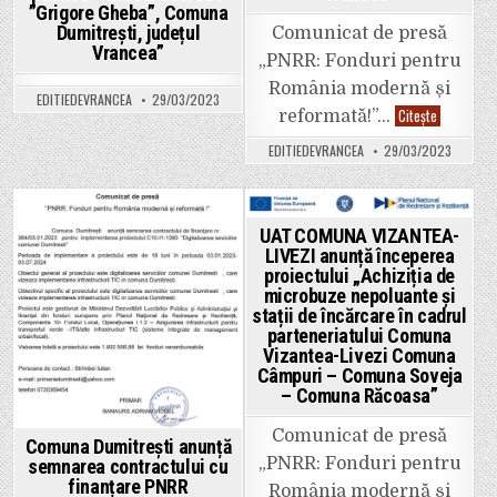
Comuna
”Grigore Gheba”, Comuna
Vizantea-
Dumitrești, județul
Comunicat de presă
Livezi
Vrancea”
Comuna
„PNRR: Fonduri pentru
Câmpuri
–
România modernă și
Comuna
EDITIEDEVRANCEA
29/03/2023
Soveja
Primăria
Citește
reformată!”…
–
Slobozia
Comuna
Bradului
EDITIEDEVRANCEA
29/03/2023
Răcoasa”
anunță
începerea
proiectului
„Realizare
stații
de
Posted
Posted
UAT COMUNA VIZANTEA-
reîncărcar
LIVEZI anunță începerea
vehicule
in
in
electrice
proiectului „Achiziția de
Comuna
microbuze nepoluante și
Slobozia
stații de încărcare în cadrul
Bradului,
județul
parteneriatului Comuna
Vrancea”
Vizantea-Livezi Comuna
Câmpuri – Comuna Soveja
– Comuna Răcoasa”
Comunicat de presă
Comuna Dumitrești anunță
„PNRR: Fonduri pentru
semnarea contractului cu
finanțare PNRR
România modernă și