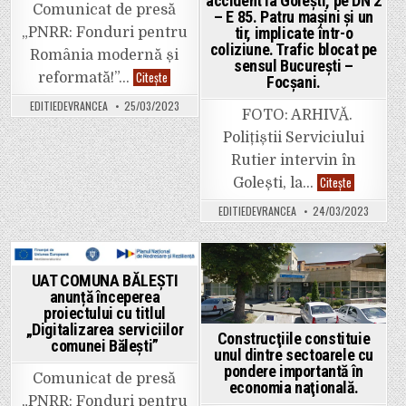
accident la Golești, pe DN 2
amenajare
și
Comunicat de presă
a
– E 85. Patru mașini și un
„Realizare
teritoriului
puncte
tir, implicate într-o
„PNRR: Fonduri pentru
și
de
de
coliziune. Trafic blocat pe
reîncărcar
România modernă și
planificare
sensul București –
vehicule
urbană
UAT
Citește
electrice
reformată!”…
Focșani.
în
COMUNA
Comuna
comuna
BĂLEȘTI
Bolotești
Bordești,
EDITIEDEVRANCEA
25/03/2023
anunță
și
FOTO: ARHIVĂ.
județul
începerea
Comuna
Vrancea;
proiectului
Țifești,
Polițiștii Serviciului
Realizare
„Digitalizarea
județul
stații
serviciilor
Rutier intervin în
Vrancea”
de
comunei
reîncărcare
ULTIMA
Citește
Bălești”
Golești, la…
vehicule
ORĂ:
electrice,
Grav
EDITIEDEVRANCEA
24/03/2023
Comuna
accident
Bordești,
la
județul
Golești,
Vrancea”
pe
DN
2
Posted
Posted
UAT COMUNA BĂLEȘTI
–
anunță începerea
E
in
in
85.
proiectului cu titlul
Patru
„Digitalizarea serviciilor
mașini
Construcţiile constituie
comunei Bălești”
și
unul dintre sectoarele cu
un
tir,
pondere importantă în
Comunicat de presă
implicate
economia naţională.
într-
„PNRR: Fonduri pentru
o