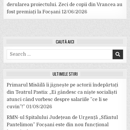
derularea proiectului. Zeci de copii din Vrancea au
fost premiați la Focșani
12/06/2026
CAUTĂ AICI
Search
for:
ULTIMELE ȘTIRI
Primarul Misăilă îi jignește pe actorii îndepărtați
din Teatrul Pastia: „Ei gândesc ca niște socialiști
atunci când vorbesc despre salariile ”ce li se
cuvin”!”
01/08/2026
RMN-ul Spitalului Județean de Urgență „Sfântul
Pantelimon” Focșani este din nou funcțional