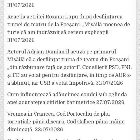
31/07/2026
Reacția actriței Roxana Lupu după desființarea
trupei de teatru de la Focșani: „Misăilă mocnea de
furie că am îndrăznit să cerem explicații!”
31/07/2026
Actorul Adrian Damian îl acuză pe primarul
Misăilă că a desființat trupa de teatru din Focșani
„din răzbunare față de actori”. Consilierii PSD, PNL
și FD au votat pentru desființare, în timp ce AUR s-
a abținut, iar USR a votat împotrivă.
31/07/2026
Cum influențează adâncimea sondei sub oglinda
apei acuratețea citirilor batimetrice
27/07/2026
Vremea în Vrancea. Cod Portocaliu de ploi
torențiale până diseară, Cod Galben până mâine
dimineață.
22/07/2026