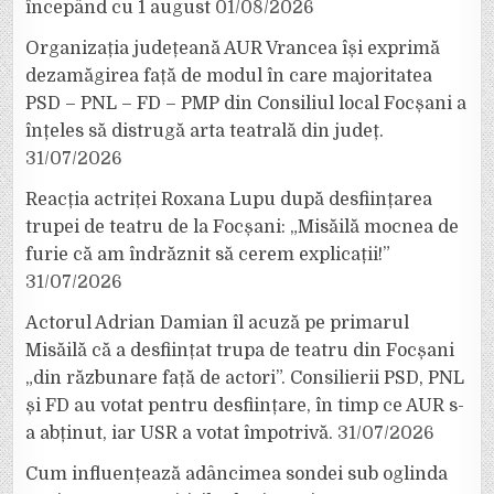
începând cu 1 august
01/08/2026
Organizația județeană AUR Vrancea își exprimă
dezamăgirea față de modul în care majoritatea
PSD – PNL – FD – PMP din Consiliul local Focșani a
înțeles să distrugă arta teatrală din județ.
31/07/2026
Reacția actriței Roxana Lupu după desființarea
trupei de teatru de la Focșani: „Misăilă mocnea de
furie că am îndrăznit să cerem explicații!”
31/07/2026
Actorul Adrian Damian îl acuză pe primarul
Misăilă că a desființat trupa de teatru din Focșani
„din răzbunare față de actori”. Consilierii PSD, PNL
și FD au votat pentru desființare, în timp ce AUR s-
a abținut, iar USR a votat împotrivă.
31/07/2026
Cum influențează adâncimea sondei sub oglinda