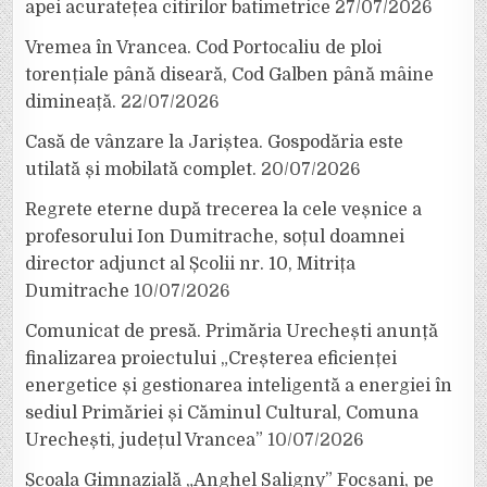
apei acuratețea citirilor batimetrice
27/07/2026
Vremea în Vrancea. Cod Portocaliu de ploi
torențiale până diseară, Cod Galben până mâine
dimineață.
22/07/2026
Casă de vânzare la Jariștea. Gospodăria este
utilată și mobilată complet.
20/07/2026
Regrete eterne după trecerea la cele veșnice a
profesorului Ion Dumitrache, soțul doamnei
director adjunct al Școlii nr. 10, Mitrița
Dumitrache
10/07/2026
Comunicat de presă. Primăria Urechești anunță
finalizarea proiectului „Creșterea eficienței
energetice și gestionarea inteligentă a energiei în
sediul Primăriei și Căminul Cultural, Comuna
Urechești, județul Vrancea”
10/07/2026
Școala Gimnazială „Anghel Saligny” Focșani, pe