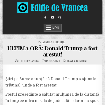
Skip
to
content
MENU
POSTED
EVENIMENT
,
JUSTIȚIE
IN
ULTIMA ORĂ: Donald Trump a fost
arestat!
ON
EDITIEDEVRANCEA
04/04/2023
LEAVE A COMMENT
ULTIMA
ORĂ:
DONALD
TRUMP
A
FOST
Știri pe Surse anunță că Donald Trump a ajuns la
ARESTAT!
tribunal, unde a fost arestat.
Fostul președinte a salutat mulțimea de la distanță
în timp ce intra în sala de judecată – dar nu a spus