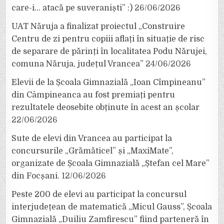
care-i… atacă pe suveraniști” :)
26/06/2026
UAT Năruja a finalizat proiectul „Construire
Centru de zi pentru copiii aflați în situație de risc
de separare de părinți în localitatea Podu Nărujei,
comuna Năruja, județul Vrancea”
24/06/2026
Elevii de la Școala Gimnazială „Ioan Cîmpineanu”
din Câmpineanca au fost premiați pentru
rezultatele deosebite obținute în acest an școlar
22/06/2026
Sute de elevi din Vrancea au participat la
concursurile „Grămăticel” și „MaxiMate”,
organizate de Școala Gimnazială „Ștefan cel Mare”
din Focșani.
12/06/2026
Peste 200 de elevi au participat la concursul
interjudețean de matematică „Micul Gauss”, Școala
Gimnazială „Duiliu Zamfirescu” fiind parteneră în