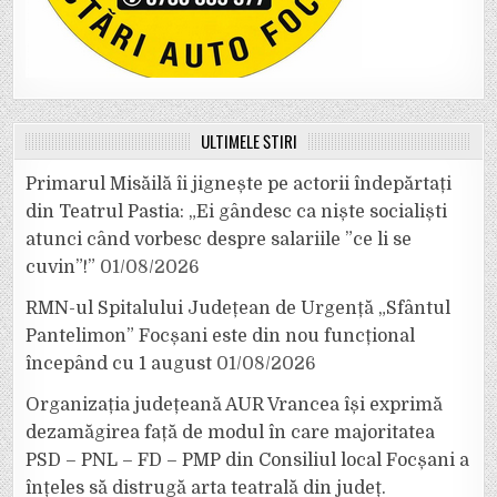
ULTIMELE ȘTIRI
Primarul Misăilă îi jignește pe actorii îndepărtați
din Teatrul Pastia: „Ei gândesc ca niște socialiști
atunci când vorbesc despre salariile ”ce li se
cuvin”!”
01/08/2026
RMN-ul Spitalului Județean de Urgență „Sfântul
Pantelimon” Focșani este din nou funcțional
începând cu 1 august
01/08/2026
Organizația județeană AUR Vrancea își exprimă
dezamăgirea față de modul în care majoritatea
PSD – PNL – FD – PMP din Consiliul local Focșani a
înțeles să distrugă arta teatrală din județ.