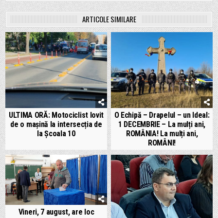
ARTICOLE SIMILARE
ULTIMA ORĂ: Motociclist lovit
O Echipă – Drapelul – un Ideal:
de o mașină la intersecția de
1 DECEMBRIE – La mulți ani,
la Școala 10
ROMÂNIA! La mulți ani,
ROMÂNI!
Vineri, 7 august, are loc