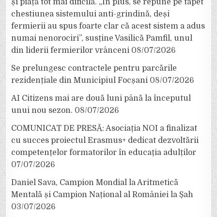
și piață tot mai dificilă. „În plus, se repune pe tapet
chestiunea sistemului anti-grindină, deși
fermierii au spus foarte clar că acest sistem a adus
numai nenorociri”, susține Vasilică Pamfil, unul
din liderii fermierilor vrânceni
08/07/2026
Se prelungesc contractele pentru parcările
rezidențiale din Municipiul Focșani
08/07/2026
AI Citizens mai are două luni până la începutul
unui nou sezon.
08/07/2026
COMUNICAT DE PRESĂ: Asociația NOI a finalizat
cu succes proiectul Erasmus+ dedicat dezvoltării
competențelor formatorilor în educația adulților
07/07/2026
Daniel Sava, Campion Mondial la Aritmetică
Mentală și Campion Național al României la Șah
03/07/2026