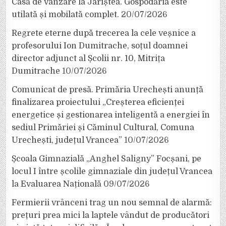
Casă de vânzare la Jariștea. Gospodăria este
utilată și mobilată complet.
20/07/2026
Regrete eterne după trecerea la cele veșnice a
profesorului Ion Dumitrache, soțul doamnei
director adjunct al Școlii nr. 10, Mitrița
Dumitrache
10/07/2026
Comunicat de presă. Primăria Urechești anunță
finalizarea proiectului „Creșterea eficienței
energetice și gestionarea inteligentă a energiei în
sediul Primăriei și Căminul Cultural, Comuna
Urechești, județul Vrancea”
10/07/2026
Școala Gimnazială „Anghel Saligny” Focșani, pe
locul I între școlile gimnaziale din județul Vrancea
la Evaluarea Națională
09/07/2026
Fermierii vrânceni trag un nou semnal de alarmă:
prețuri prea mici la laptele vândut de producători