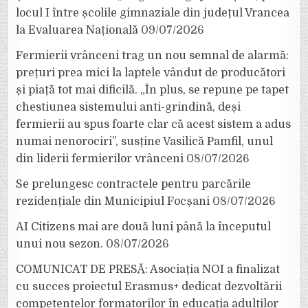
locul I între școlile gimnaziale din județul Vrancea
la Evaluarea Națională
09/07/2026
Fermierii vrânceni trag un nou semnal de alarmă:
prețuri prea mici la laptele vândut de producători
și piață tot mai dificilă. „În plus, se repune pe tapet
chestiunea sistemului anti-grindină, deși
fermierii au spus foarte clar că acest sistem a adus
numai nenorociri”, susține Vasilică Pamfil, unul
din liderii fermierilor vrânceni
08/07/2026
Se prelungesc contractele pentru parcările
rezidențiale din Municipiul Focșani
08/07/2026
AI Citizens mai are două luni până la începutul
unui nou sezon.
08/07/2026
COMUNICAT DE PRESĂ: Asociația NOI a finalizat
cu succes proiectul Erasmus+ dedicat dezvoltării
competențelor formatorilor în educația adulților