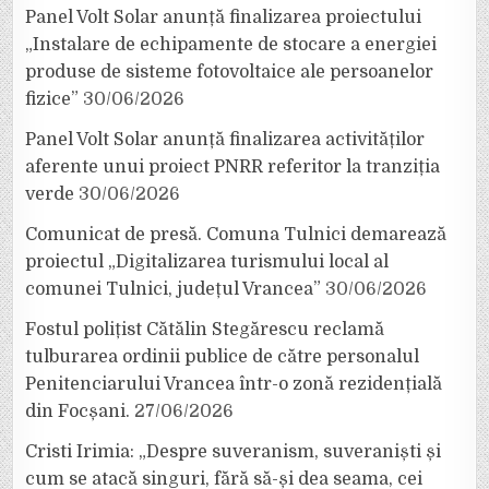
Panel Volt Solar anunță finalizarea proiectului
„Instalare de echipamente de stocare a energiei
produse de sisteme fotovoltaice ale persoanelor
fizice”
30/06/2026
Panel Volt Solar anunță finalizarea activităților
aferente unui proiect PNRR referitor la tranziția
verde
30/06/2026
Comunicat de presă. Comuna Tulnici demarează
proiectul „Digitalizarea turismului local al
comunei Tulnici, județul Vrancea”
30/06/2026
Fostul polițist Cătălin Stegărescu reclamă
tulburarea ordinii publice de către personalul
Penitenciarului Vrancea într-o zonă rezidențială
din Focșani.
27/06/2026
Cristi Irimia: „Despre suveranism, suveraniști și
cum se atacă singuri, fără să-și dea seama, cei