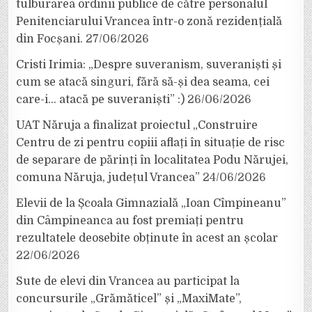
tulburarea ordinii publice de către personalul
Penitenciarului Vrancea într-o zonă rezidențială
din Focșani.
27/06/2026
Cristi Irimia: „Despre suveranism, suveraniști și
cum se atacă singuri, fără să-și dea seama, cei
care-i… atacă pe suveraniști” :)
26/06/2026
UAT Năruja a finalizat proiectul „Construire
Centru de zi pentru copiii aflați în situație de risc
de separare de părinți în localitatea Podu Nărujei,
comuna Năruja, județul Vrancea”
24/06/2026
Elevii de la Școala Gimnazială „Ioan Cîmpineanu”
din Câmpineanca au fost premiați pentru
rezultatele deosebite obținute în acest an școlar
22/06/2026
Sute de elevi din Vrancea au participat la
concursurile „Grămăticel” și „MaxiMate”,