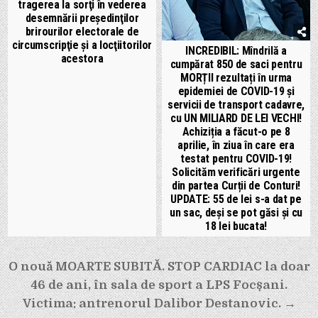
tragerea la sorţi în vederea
desemnării preşedinţilor
brirourilor electorale de
circumscripţie şi a locţiitorilor
INCREDIBIL: Mîndrilă a
acestora
cumpărat 850 de saci pentru
MORȚII rezultați în urma
epidemiei de COVID-19 și
servicii de transport cadavre,
cu UN MILIARD DE LEI VECHI!
Achiziția a făcut-o pe 8
aprilie, în ziua în care era
testat pentru COVID-19!
Solicităm verificări urgente
din partea Curții de Conturi!
UPDATE: 55 de lei s-a dat pe
un sac, deși se pot găsi și cu
18 lei bucata!
Navigare
O nouă MOARTE SUBITĂ. STOP CARDIAC la doar
în
46 de ani, în sala de sport a LPS Focșani.
articole
Victima: antrenorul Dalibor Destanovic. →