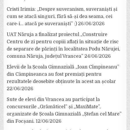
Cristi Irimia: „Despre suveranism, suveraniști și
cum se atacă singuri, fără să-și dea seama, cei
care-i… atacă pe suveraniști” :)
26/06/2026
UAT Năruja a finalizat proiectul „Construire
Centru de zi pentru copiii aflați în situație de risc
de separare de părinți în localitatea Podu Nărujei,
comuna Năruja, județul Vrancea”
24/06/2026
Elevii de la Școala Gimnazială „Ioan Cîmpineanu”
din Câmpineanca au fost premiați pentru
rezultatele deosebite obținute în acest an școlar
22/06/2026
Sute de elevi din Vrancea au participat la
concursurile „Grămăticel” și „MaxiMate”,
organizate de Școala Gimnazială „Ștefan cel Mare”
din Focșani.
12/06/2026