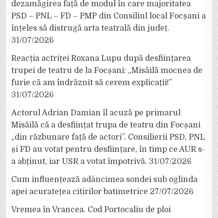
dezamăgirea față de modul în care majoritatea
PSD – PNL – FD – PMP din Consiliul local Focșani a
înțeles să distrugă arta teatrală din județ.
31/07/2026
Reacția actriței Roxana Lupu după desființarea
trupei de teatru de la Focșani: „Misăilă mocnea de
furie că am îndrăznit să cerem explicații!”
31/07/2026
Actorul Adrian Damian îl acuză pe primarul
Misăilă că a desființat trupa de teatru din Focșani
„din răzbunare față de actori”. Consilierii PSD, PNL
și FD au votat pentru desființare, în timp ce AUR s-
a abținut, iar USR a votat împotrivă.
31/07/2026
Cum influențează adâncimea sondei sub oglinda
apei acuratețea citirilor batimetrice
27/07/2026
Vremea în Vrancea. Cod Portocaliu de ploi