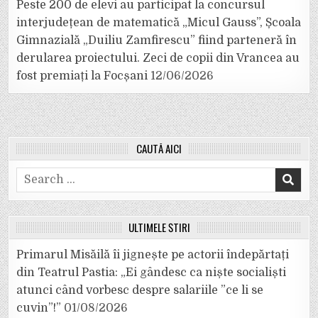
Peste 200 de elevi au participat la concursul
interjudețean de matematică „Micul Gauss”, Școala
Gimnazială „Duiliu Zamfirescu” fiind parteneră în
derularea proiectului. Zeci de copii din Vrancea au
fost premiați la Focșani
12/06/2026
CAUTĂ AICI
Search
for:
ULTIMELE ȘTIRI
Primarul Misăilă îi jignește pe actorii îndepărtați
din Teatrul Pastia: „Ei gândesc ca niște socialiști
atunci când vorbesc despre salariile ”ce li se
cuvin”!”
01/08/2026