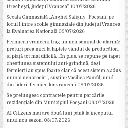
Urechești, județul Vrancea”
10/07/2026
Școala Gimnazială „Anghel Saligny” Focșani, pe
locul I între școlile gimnaziale din județul Vrancea
la Evaluarea Națională
09/07/2026
Fermierii vrânceni trag un nou semnal de alarmă:
prețuri prea mici la laptele vândut de producători
și piață tot mai dificilă. „În plus, se repune pe tapet
chestiunea sistemului anti-grindină, deși
fermierii au spus foarte clar că acest sistem a adus
numai nenorociri”, susține Vasilică Pamfil, unul
din liderii fermierilor vrânceni
08/07/2026
Se prelungesc contractele pentru parcările
rezidențiale din Municipiul Focșani
08/07/2026
AI Citizens mai are două luni până la începutul
unui nou sezon.
08/07/2026