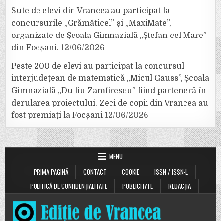
Sute de elevi din Vrancea au participat la
concursurile „Grămăticel” și „MaxiMate”,
organizate de Școala Gimnazială „Ștefan cel Mare”
din Focșani.
12/06/2026
Peste 200 de elevi au participat la concursul
interjudețean de matematică „Micul Gauss”, Școala
Gimnazială „Duiliu Zamfirescu” fiind parteneră în
derularea proiectului. Zeci de copii din Vrancea au
fost premiați la Focșani
12/06/2026
MENU
PRIMA PAGINĂ
CONTACT
COOKIE
ISSN / ISSN-L
POLITICĂ DE CONFIDENȚIALITATE
PUBLICITATE
REDACȚIA