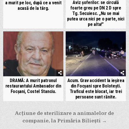
Aviz șoferilor: se circulă
a murit pe loc, după ce a venit
foarte greu pe DN 2 D spre
acasă de la târg.
Tg. Secuiesc. „Nu se mai
putea urca nici pe o parte, nici
pe alta!”
DRAMĂ: A murit patronul
Acum. Grav accident la ieșirea
restaurantului Ambasador din
din Focșani spre Bolotești.
Focșani, Costel Stanciu.
Traficul este blocat, iar trei
persoane sunt rănite.
Navigare
Acțiune de sterilizare a animalelor de
în
companie, la Primăria Biliești →