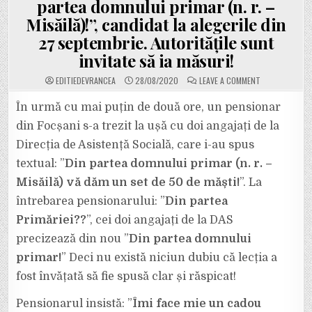
partea domnului primar (n. r. –
Misăilă)!”, candidat la alegerile din
27 septembrie. Autoritățile sunt
invitate să ia măsuri!
ON
EDITIEDEVRANCEA
28/08/2020
LEAVE A COMMENT
AUDIO
SCANDALOS:
PRIMĂRIA
În urmă cu mai puțin de două ore, un pensionar
FOCȘANI,
PRIN
din Focșani s-a trezit la ușă cu doi angajați de la
OAMENII
DAS,
Direcția de Asistență Socială, care i-au spus
DISTRIBUIE
MĂȘTI
textual: ”
Din partea domnului primar (n. r. –
DE
LA
GUVERNUL
Misăilă) vă dăm un set de 50 de măști!
”. La
ROMÂNIEI
SPUNÂND
întrebarea pensionarului: ”
Din partea
CĂ
SUNT
Primăriei??
”, cei doi angajați de la DAS
”DIN
PARTEA
precizează din nou ”
Din partea domnului
DOMNULUI
PRIMAR
(N.
primar!
” Deci nu există niciun dubiu că lecția a
R.
–
fost învățată să fie spusă clar și răspicat!
MISĂILĂ)!”,
CANDIDAT
LA
Pensionarul insistă: ”
Îmi face mie un cadou
ALEGERILE