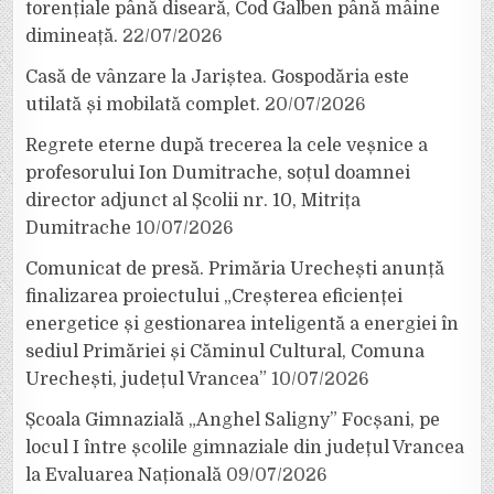
torențiale până diseară, Cod Galben până mâine
dimineață.
22/07/2026
Casă de vânzare la Jariștea. Gospodăria este
utilată și mobilată complet.
20/07/2026
Regrete eterne după trecerea la cele veșnice a
profesorului Ion Dumitrache, soțul doamnei
director adjunct al Școlii nr. 10, Mitrița
Dumitrache
10/07/2026
Comunicat de presă. Primăria Urechești anunță
finalizarea proiectului „Creșterea eficienței
energetice și gestionarea inteligentă a energiei în
sediul Primăriei și Căminul Cultural, Comuna
Urechești, județul Vrancea”
10/07/2026
Școala Gimnazială „Anghel Saligny” Focșani, pe
locul I între școlile gimnaziale din județul Vrancea
la Evaluarea Națională
09/07/2026