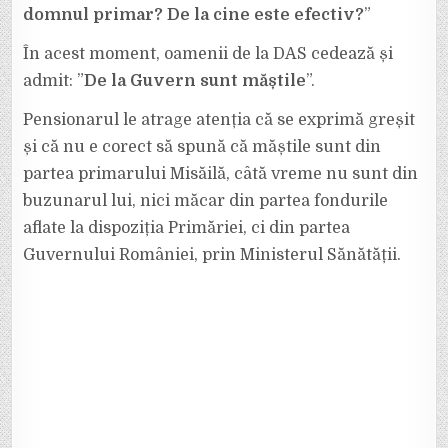
DIN
domnul primar? De la cine este efectiv?
”
27
SEPTEMBRIE.
AUTORITĂȚILE
SUNT
În acest moment, oamenii de la DAS cedează și
INVITATE
SĂ
admit: ”
De la Guvern
sunt măștile
”.
IA
MĂSURI!
Pensionarul le atrage atenția că se exprimă greșit
și că nu e corect să spună că măștile sunt din
partea primarului Misăilă, câtă vreme nu sunt din
buzunarul lui, nici măcar din partea fondurile
aflate la dispoziția Primăriei, ci din partea
Guvernului României, prin Ministerul Sănătății.