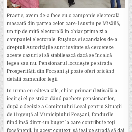
Practic, avem de-a face cu o campanie electorală
mascată din partea celor care-l susțin pe Misăilă,
un tip de mită electorală în chiar prima zi a
campaniei electorale. Rușinos și scandalos de-a
dreptul! Autoritățile sunt invitate să cerceteze
aceste cazuri și să stabilească dacă se încalcă
legea sau nu. Pensionarul locuiește pe strada
Prosperității din Focșani și poate oferi oricând
detalii oamenilor legii!
În urmă cu câteva zile, chiar primarul Misăilă a
ieșit și el pe străzi dând pachete pensionarilor,
după o decizie a Comitetului Local pentru Situații
de Urgență al Municipiului Focșani, fondurile
fiind însă dintr-un buget la care contribuie toți
focșănenii. În acest context, să ieși pe stradă să dai