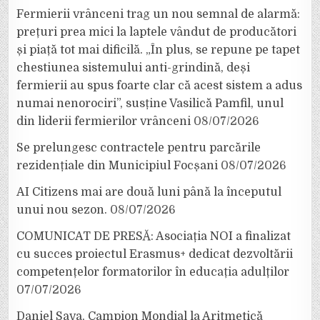
Fermierii vrânceni trag un nou semnal de alarmă:
prețuri prea mici la laptele vândut de producători
și piață tot mai dificilă. „În plus, se repune pe tapet
chestiunea sistemului anti-grindină, deși
fermierii au spus foarte clar că acest sistem a adus
numai nenorociri”, susține Vasilică Pamfil, unul
din liderii fermierilor vrânceni
08/07/2026
Se prelungesc contractele pentru parcările
rezidențiale din Municipiul Focșani
08/07/2026
AI Citizens mai are două luni până la începutul
unui nou sezon.
08/07/2026
COMUNICAT DE PRESĂ: Asociația NOI a finalizat
cu succes proiectul Erasmus+ dedicat dezvoltării
competențelor formatorilor în educația adulților
07/07/2026
Daniel Sava, Campion Mondial la Aritmetică