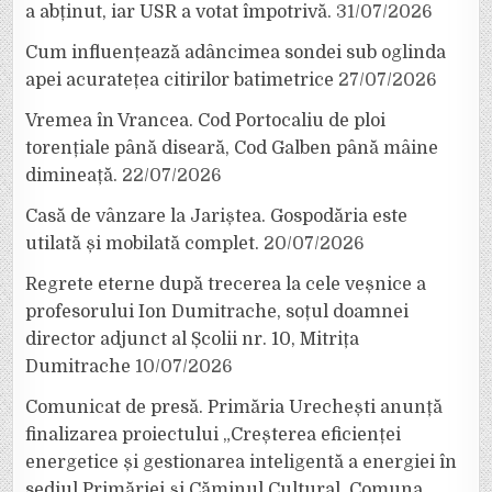
a abținut, iar USR a votat împotrivă.
31/07/2026
Cum influențează adâncimea sondei sub oglinda
apei acuratețea citirilor batimetrice
27/07/2026
Vremea în Vrancea. Cod Portocaliu de ploi
torențiale până diseară, Cod Galben până mâine
dimineață.
22/07/2026
Casă de vânzare la Jariștea. Gospodăria este
utilată și mobilată complet.
20/07/2026
Regrete eterne după trecerea la cele veșnice a
profesorului Ion Dumitrache, soțul doamnei
director adjunct al Școlii nr. 10, Mitrița
Dumitrache
10/07/2026
Comunicat de presă. Primăria Urechești anunță
finalizarea proiectului „Creșterea eficienței
energetice și gestionarea inteligentă a energiei în
sediul Primăriei și Căminul Cultural, Comuna