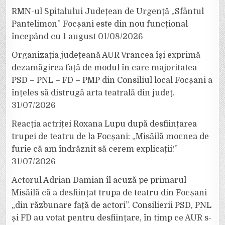
RMN-ul Spitalului Județean de Urgență „Sfântul
Pantelimon” Focșani este din nou funcțional
începând cu 1 august
01/08/2026
Organizația județeană AUR Vrancea își exprimă
dezamăgirea față de modul în care majoritatea
PSD – PNL – FD – PMP din Consiliul local Focșani a
înțeles să distrugă arta teatrală din județ.
31/07/2026
Reacția actriței Roxana Lupu după desființarea
trupei de teatru de la Focșani: „Misăilă mocnea de
furie că am îndrăznit să cerem explicații!”
31/07/2026
Actorul Adrian Damian îl acuză pe primarul
Misăilă că a desființat trupa de teatru din Focșani
„din răzbunare față de actori”. Consilierii PSD, PNL
și FD au votat pentru desființare, în timp ce AUR s-