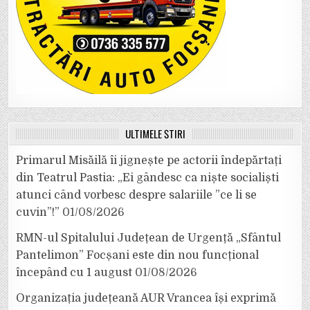
ULTIMELE ȘTIRI
Primarul Misăilă îi jignește pe actorii îndepărtați
din Teatrul Pastia: „Ei gândesc ca niște socialiști
atunci când vorbesc despre salariile ”ce li se
cuvin”!”
01/08/2026
RMN-ul Spitalului Județean de Urgență „Sfântul
Pantelimon” Focșani este din nou funcțional
începând cu 1 august
01/08/2026
Organizația județeană AUR Vrancea își exprimă