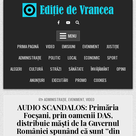
Skip
to
content
MENU
PRIMA PAGINĂ
VIDEO
EMISIUNI
EVENIMENT
JUSTIȚIE
ADMINISTRAȚIE
POLITIC
LOCAL
ECONOMIC
SPORT
ALEGERI
CULTURĂ
STRĂZI
SĂNĂTATE
ÎNVĂȚĂMÂNT
OPINII
ANUNȚURI
EXECUTĂRI
PROMO
COOKIES
POSTED
ADMINISTRAȚIE
,
EVENIMENT
,
VIDEO
IN
AUDIO SCANDALOS: Primăria
Focșani, prin oamenii DAS,
distribuie măști de la Guvernul
României spunând că sunt ”din