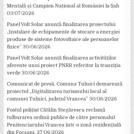
Mentală și Campion Național al României la Șah
03/07/2026
Panel Volt Solar anunță finalizarea proiectului
„Instalare de echipamente de stocare a energiei
produse de sisteme fotovoltaice ale persoanelor
fizice”
30/06/2026
Panel Volt Solar anunță finalizarea activităților
aferente unui proiect PNRR referitor la tranziția
verde
30/06/2026
Comunicat de presă. Comuna Tulnici demarează
proiectul „Digitalizarea turismului local al
comunei Tulnici, județul Vrancea”
30/06/2026
Fostul polițist Cătălin Stegărescu reclamă
tulburarea ordinii publice de către personalul
Penitenciarului Vrancea într-o zonă rezidențială
din Focșani.
27/06/2026