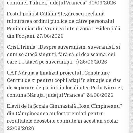
comunei Tulnici, județul Vrancea”
30/06/2026
Fostul polițist Cătălin Stegărescu reclamă
tulburarea ordinii publice de către personalul
Penitenciarului Vrancea într-o zonă rezidențială
din Focșani.
27/06/2026
Cristi Irimia: „Despre suveranism, suveraniști și
cum se atacă singuri, fără să-și dea seama, cei
care-i… atacă pe suveraniști” :)
26/06/2026
UAT Năruja a finalizat proiectul „Construire
Centru de zi pentru copiii aflați în situație de risc
de separare de părinți în localitatea Podu Nărujei,
comuna Năruja, județul Vrancea”
24/06/2026
Elevii de la Școala Gimnazială „Ioan Cîmpineanu”
din Câmpineanca au fost premiați pentru
rezultatele deosebite obținute în acest an școlar
22/06/2026