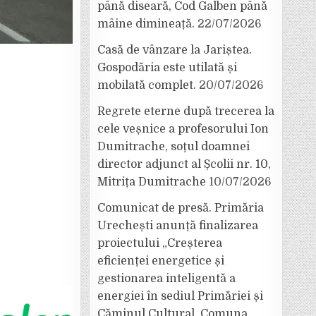
până diseară, Cod Galben până
mâine dimineață.
22/07/2026
Casă de vânzare la Jariștea.
Gospodăria este utilată și
mobilată complet.
20/07/2026
Regrete eterne după trecerea la
cele veșnice a profesorului Ion
Dumitrache, soțul doamnei
director adjunct al Școlii nr. 10,
Mitrița Dumitrache
10/07/2026
Comunicat de presă. Primăria
Urechești anunță finalizarea
proiectului „Creșterea
eficienței energetice și
gestionarea inteligentă a
energiei în sediul Primăriei și
Căminul Cultural, Comuna