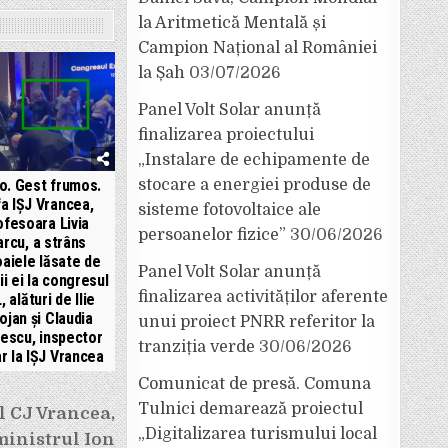
la Aritmetică Mentală și
Campion Național al României
la Șah
03/07/2026
Panel Volt Solar anunță
finalizarea proiectului
„Instalare de echipamente de
o. Gest frumos.
stocare a energiei produse de
a IȘJ Vrancea,
sisteme fotovoltaice ale
ofesoara Livia
persoanelor fizice”
30/06/2026
rcu, a strâns
aiele lăsate de
Panel Volt Solar anunță
ii ei la congresul
finalizarea activităților aferente
 alături de Ilie
ojan și Claudia
unui proiect PNRR referitor la
escu, inspector
tranziția verde
30/06/2026
r la IȘJ Vrancea
Comunicat de presă. Comuna
Tulnici demarează proiectul
l CJ Vrancea,
„Digitalizarea turismului local
ministrul Ion