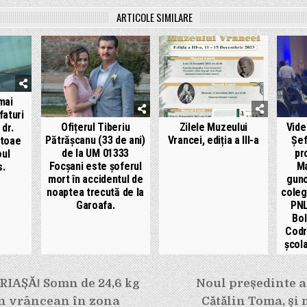
ARTICOLE SIMILARE
mai
aturi
Ofițerul Tiberiu
Zilele Muzeului
Vide
 dr.
Pătrășcanu (33 de ani)
Vrancei, ediția a III-a
Șef
stoae
de la UM 01333
pr
oul
Focșani este șoferul
Ma
s.
mort în accidentul de
guno
noaptea trecută de la
coleg
Garoafa.
PNL,
Bol
Codr
școla
e
RIAȘĂ! Somn de 24,6 kg
Noul președinte a
un vrâncean în zona
Cătălin Toma, și 