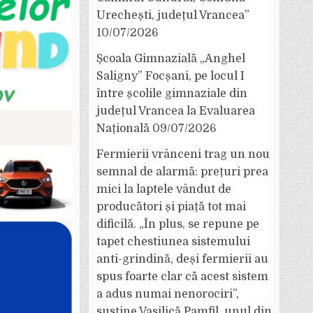
Urechești, județul Vrancea”
10/07/2026
Școala Gimnazială „Anghel
Saligny” Focșani, pe locul I
între școlile gimnaziale din
județul Vrancea la Evaluarea
Națională
09/07/2026
Fermierii vrânceni trag un nou
semnal de alarmă: prețuri prea
mici la laptele vândut de
producători și piață tot mai
dificilă. „În plus, se repune pe
tapet chestiunea sistemului
anti-grindină, deși fermierii au
spus foarte clar că acest sistem
a adus numai nenorociri”,
susține Vasilică Pamfil, unul din