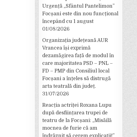
Urgență „Sfântul Pantelimon”
Focșani este din nou funcțional
începând cu 1 august
01/08/2026
Organizația județeană AUR
Vrancea își exprimă
dezamăgirea față de modul în
care majoritatea PSD – PNL –
FD – PMP din Consiliul local
Focșani a înțeles să distrugă
arta teatrală din județ.
31/07/2026
Reacția actriței Roxana Lupu
după desființarea trupei de
teatru de la Focșani: „Misăilă
mocnea de furie că am
îndrăznit să cerem explicații!”