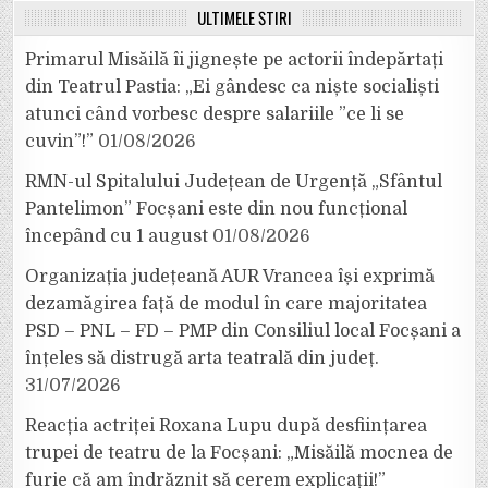
ULTIMELE ȘTIRI
Primarul Misăilă îi jignește pe actorii îndepărtați
din Teatrul Pastia: „Ei gândesc ca niște socialiști
atunci când vorbesc despre salariile ”ce li se
cuvin”!”
01/08/2026
RMN-ul Spitalului Județean de Urgență „Sfântul
Pantelimon” Focșani este din nou funcțional
începând cu 1 august
01/08/2026
Organizația județeană AUR Vrancea își exprimă
dezamăgirea față de modul în care majoritatea
PSD – PNL – FD – PMP din Consiliul local Focșani a
înțeles să distrugă arta teatrală din județ.
31/07/2026
Reacția actriței Roxana Lupu după desființarea
trupei de teatru de la Focșani: „Misăilă mocnea de
furie că am îndrăznit să cerem explicații!”