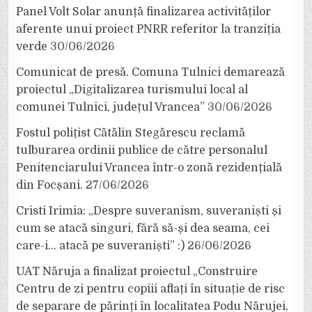
Panel Volt Solar anunță finalizarea activităților
aferente unui proiect PNRR referitor la tranziția
verde
30/06/2026
Comunicat de presă. Comuna Tulnici demarează
proiectul „Digitalizarea turismului local al
comunei Tulnici, județul Vrancea”
30/06/2026
Fostul polițist Cătălin Stegărescu reclamă
tulburarea ordinii publice de către personalul
Penitenciarului Vrancea într-o zonă rezidențială
din Focșani.
27/06/2026
Cristi Irimia: „Despre suveranism, suveraniști și
cum se atacă singuri, fără să-și dea seama, cei
care-i… atacă pe suveraniști” :)
26/06/2026
UAT Năruja a finalizat proiectul „Construire
Centru de zi pentru copiii aflați în situație de risc
de separare de părinți în localitatea Podu Nărujei,