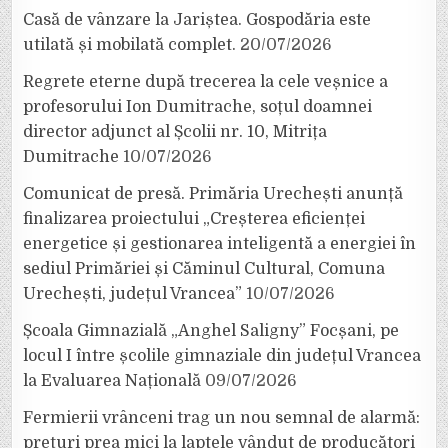
Casă de vânzare la Jariștea. Gospodăria este
utilată și mobilată complet.
20/07/2026
Regrete eterne după trecerea la cele veșnice a
profesorului Ion Dumitrache, soțul doamnei
director adjunct al Școlii nr. 10, Mitrița
Dumitrache
10/07/2026
Comunicat de presă. Primăria Urechești anunță
finalizarea proiectului „Creșterea eficienței
energetice și gestionarea inteligentă a energiei în
sediul Primăriei și Căminul Cultural, Comuna
Urechești, județul Vrancea”
10/07/2026
Școala Gimnazială „Anghel Saligny” Focșani, pe
locul I între școlile gimnaziale din județul Vrancea
la Evaluarea Națională
09/07/2026
Fermierii vrânceni trag un nou semnal de alarmă:
prețuri prea mici la laptele vândut de producători