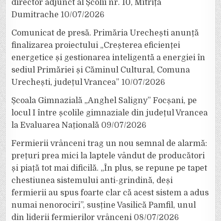
director adjunct al Școlii nr. 10, Mitrița
Dumitrache
10/07/2026
Comunicat de presă. Primăria Urechești anunță
finalizarea proiectului „Creșterea eficienței
energetice și gestionarea inteligentă a energiei în
sediul Primăriei și Căminul Cultural, Comuna
Urechești, județul Vrancea”
10/07/2026
Școala Gimnazială „Anghel Saligny” Focșani, pe
locul I între școlile gimnaziale din județul Vrancea
la Evaluarea Națională
09/07/2026
Fermierii vrânceni trag un nou semnal de alarmă:
prețuri prea mici la laptele vândut de producători
și piață tot mai dificilă. „În plus, se repune pe tapet
chestiunea sistemului anti-grindină, deși
fermierii au spus foarte clar că acest sistem a adus
numai nenorociri”, susține Vasilică Pamfil, unul
din liderii fermierilor vrânceni
08/07/2026