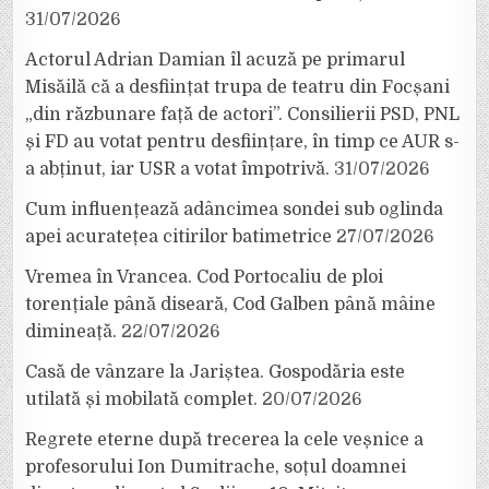
31/07/2026
Actorul Adrian Damian îl acuză pe primarul
Misăilă că a desființat trupa de teatru din Focșani
„din răzbunare față de actori”. Consilierii PSD, PNL
și FD au votat pentru desființare, în timp ce AUR s-
a abținut, iar USR a votat împotrivă.
31/07/2026
Cum influențează adâncimea sondei sub oglinda
apei acuratețea citirilor batimetrice
27/07/2026
Vremea în Vrancea. Cod Portocaliu de ploi
torențiale până diseară, Cod Galben până mâine
dimineață.
22/07/2026
Casă de vânzare la Jariștea. Gospodăria este
utilată și mobilată complet.
20/07/2026
Regrete eterne după trecerea la cele veșnice a
profesorului Ion Dumitrache, soțul doamnei