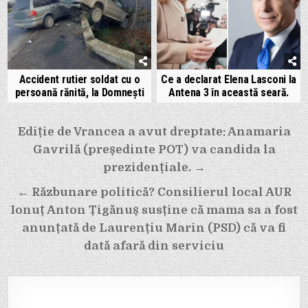
Accident rutier soldat cu o
Ce a declarat Elena Lasconi la
persoană rănită, la Domnești
Antena 3 în această seară.
Navigare
Ediție de Vrancea a avut dreptate: Anamaria
Gavrilă (președinte POT) va candida la
în
prezidențiale. →
articole
← Răzbunare politică? Consilierul local AUR
Ionuț Anton Țigănuș susține că mama sa a fost
anunțată de Laurențiu Marin (PSD) că va fi
dată afară din serviciu