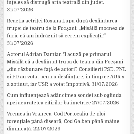
înțeles să distrugă arta teatrală din județ.
31/07/2026
Reacția actriței Roxana Lupu după desființarea
trupei de teatru de la Focșani: „Misăilă mocnea de
furie că am îndrăznit să cerem explicații!”
31/07/2026
Actorul Adrian Damian îl acuză pe primarul
Misăilă că a desființat trupa de teatru din Focșani
„din răzbunare față de actori”. Consilierii PSD, PNL
și FD au votat pentru desființare, în timp ce AUR s-
a abținut, iar USR a votat împotrivă.
31/07/2026
Cum influențează adâncimea sondei sub oglinda
apei acuratețea citirilor batimetrice
27/07/2026
Vremea în Vrancea. Cod Portocaliu de ploi
torențiale până diseară, Cod Galben până mâine
dimineață.
22/07/2026