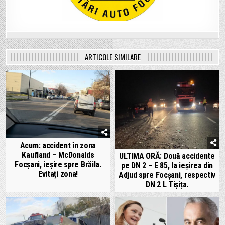
ARTICOLE SIMILARE
Acum: accident în zona
Kaufland – McDonalds
ULTIMA ORĂ: Două accidente
Focșani, ieșire spre Brăila.
pe DN 2 – E 85, la ieșirea din
Evitați zona!
Adjud spre Focșani, respectiv
DN 2 L Tișița.