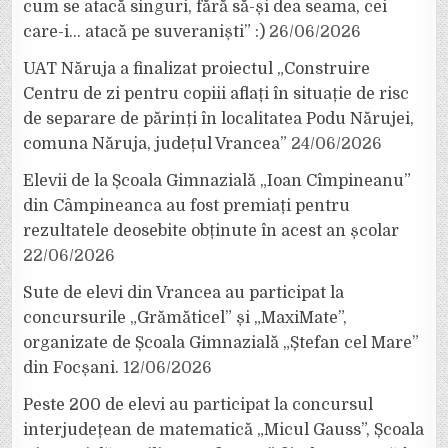
cum se atacă singuri, fără să-și dea seama, cei
care-i… atacă pe suveraniști” :)
26/06/2026
UAT Năruja a finalizat proiectul „Construire
Centru de zi pentru copiii aflați în situație de risc
de separare de părinți în localitatea Podu Nărujei,
comuna Năruja, județul Vrancea”
24/06/2026
Elevii de la Școala Gimnazială „Ioan Cîmpineanu”
din Câmpineanca au fost premiați pentru
rezultatele deosebite obținute în acest an școlar
22/06/2026
Sute de elevi din Vrancea au participat la
concursurile „Grămăticel” și „MaxiMate”,
organizate de Școala Gimnazială „Ștefan cel Mare”
din Focșani.
12/06/2026
Peste 200 de elevi au participat la concursul
interjudețean de matematică „Micul Gauss”, Școala