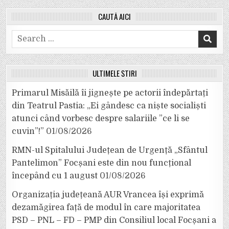
CAUTĂ AICI
Search
for:
ULTIMELE ȘTIRI
Primarul Misăilă îi jignește pe actorii îndepărtați
din Teatrul Pastia: „Ei gândesc ca niște socialiști
atunci când vorbesc despre salariile ”ce li se
cuvin”!”
01/08/2026
RMN-ul Spitalului Județean de Urgență „Sfântul
Pantelimon” Focșani este din nou funcțional
începând cu 1 august
01/08/2026
Organizația județeană AUR Vrancea își exprimă
dezamăgirea față de modul în care majoritatea
PSD – PNL – FD – PMP din Consiliul local Focșani a