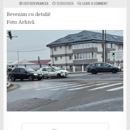
ON
EDITIEDEVRANCEA
12/03/2025
LEAVE A COMMENT
ACUM.
ACCIDENT
LA
Revenim cu detalii!
ONASIS.
DOUĂ
Foto: Arhivă.
AUTOTURISME
IMPLICATE,
DAR
ȘI
UN
MOTOCICLIST
RĂNIT.
EVITAȚI
ZONA.
TRAFIC
PARȚIAL
BLOCAT.