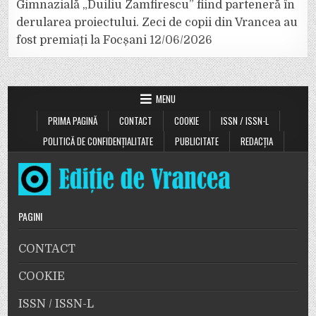
Gimnazială „Duiliu Zamfirescu” fiind parteneră în
derularea proiectului. Zeci de copii din Vrancea au
fost premiați la Focșani
12/06/2026
MENU
PRIMA PAGINĂ
CONTACT
COOKIE
ISSN / ISSN-L
POLITICĂ DE CONFIDENȚIALITATE
PUBLICITATE
REDACȚIA
PAGINI
CONTACT
COOKIE
ISSN / ISSN-L