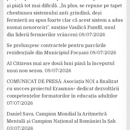
și piață tot mai dificilă. „În plus, se repune pe tapet
chestiunea sistemului anti-grindină, deși
fermierii au spus foarte clar că acest sistem a adus
numai nenorociri”, susține Vasilică Pamfil, unul
din liderii fermierilor vrânceni
08/07/2026
Se prelungesc contractele pentru parcările
rezidențiale din Municipiul Focșani
08/07/2026
AI Citizens mai are două luni până la începutul
unui nou sezon.
08/07/2026
COMUNICAT DE PRESĂ: Asociația NOI a finalizat
cu succes proiectul Erasmus+ dedicat dezvoltării
competențelor formatorilor în educația adulților
07/07/2026
Daniel Sava, Campion Mondial la Aritmetică
Mentală și Campion Național al României la Șah
03/07/2026