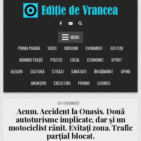
Skip
to
content
MENU
PRIMA PAGINĂ
VIDEO
EMISIUNI
EVENIMENT
JUSTIȚIE
ADMINISTRAȚIE
POLITIC
LOCAL
ECONOMIC
SPORT
ALEGERI
CULTURĂ
STRĂZI
SĂNĂTATE
ÎNVĂȚĂMÂNT
OPINII
ANUNȚURI
EXECUTĂRI
PROMO
COOKIES
POSTED
EVENIMENT
IN
Acum. Accident la Onasis. Două
autoturisme implicate, dar și un
motociclist rănit. Evitați zona. Trafic
parțial blocat.