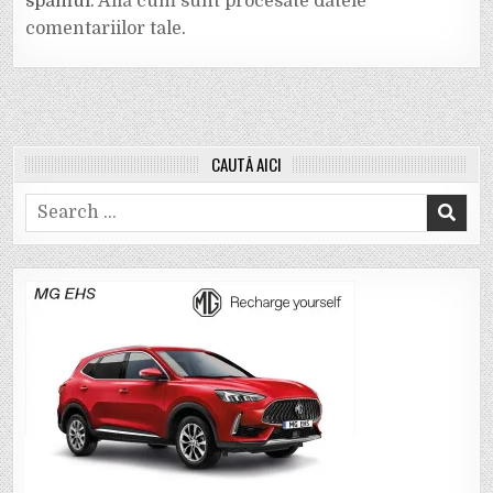
spamul.
Află cum sunt procesate datele
comentariilor tale
.
CAUTĂ AICI
Search
for: