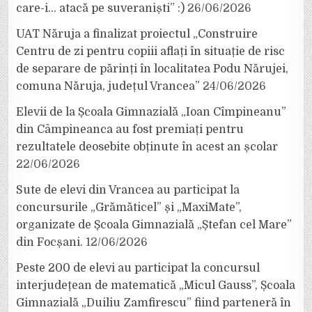
care-i… atacă pe suveraniști” :)
26/06/2026
UAT Năruja a finalizat proiectul „Construire
Centru de zi pentru copiii aflați în situație de risc
de separare de părinți în localitatea Podu Nărujei,
comuna Năruja, județul Vrancea”
24/06/2026
Elevii de la Școala Gimnazială „Ioan Cîmpineanu”
din Câmpineanca au fost premiați pentru
rezultatele deosebite obținute în acest an școlar
22/06/2026
Sute de elevi din Vrancea au participat la
concursurile „Grămăticel” și „MaxiMate”,
organizate de Școala Gimnazială „Ștefan cel Mare”
din Focșani.
12/06/2026
Peste 200 de elevi au participat la concursul
interjudețean de matematică „Micul Gauss”, Școala
Gimnazială „Duiliu Zamfirescu” fiind parteneră în