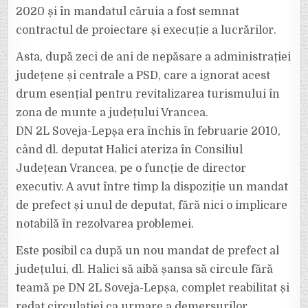
2020 și în mandatul căruia a fost semnat
contractul de proiectare și execuție a lucrărilor.
Asta, după zeci de ani de nepăsare a administrației
județene și centrale a PSD, care a ignorat acest
drum esențial pentru revitalizarea turismului în
zona de munte a județului Vrancea.
DN 2L Soveja-Lepșa era închis în februarie 2010,
când dl. deputat Halici ateriza în Consiliul
Județean Vrancea, pe o funcție de director
executiv. A avut între timp la dispoziție un mandat
de prefect și unul de deputat, fără nici o implicare
notabilă în rezolvarea problemei.
Este posibil ca după un nou mandat de prefect al
județului, dl. Halici să aibă șansa să circule fără
teamă pe DN 2L Soveja-Lepșa, complet reabilitat și
redat circulației ca urmare a demersurilor