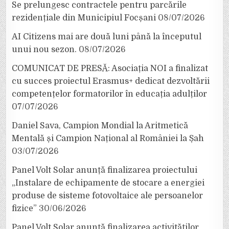
Se prelungesc contractele pentru parcările
rezidențiale din Municipiul Focșani
08/07/2026
AI Citizens mai are două luni până la începutul
unui nou sezon.
08/07/2026
COMUNICAT DE PRESĂ: Asociația NOI a finalizat
cu succes proiectul Erasmus+ dedicat dezvoltării
competențelor formatorilor în educația adulților
07/07/2026
Daniel Sava, Campion Mondial la Aritmetică
Mentală și Campion Național al României la Șah
03/07/2026
Panel Volt Solar anunță finalizarea proiectului
„Instalare de echipamente de stocare a energiei
produse de sisteme fotovoltaice ale persoanelor
fizice”
30/06/2026
Panel Volt Solar anunță finalizarea activităților