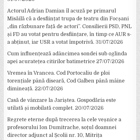
Actorul Adrian Damian îl acuză pe primarul
Misăilă că a desființat trupa de teatru din Focșani
„din răzbunare față de actori”. Consilierii PSD, PNL
și FD au votat pentru desființare, în timp ce AUR s-
a abținut, iar USR a votat împotrivă.
31/07/2026
Cum influențează adâncimea sondei sub oglinda
apei acuratețea citirilor batimetrice
27/07/2026
Vremea în Vrancea. Cod Portocaliu de ploi
torențiale până diseară, Cod Galben până mâine
dimineață.
22/07/2026
Casă de vânzare la Jariștea. Gospodăria este
utilată și mobilată complet.
20/07/2026
Regrete eterne după trecerea la cele veșnice a
profesorului Ion Dumitrache, soțul doamnei
director adjunct al Școlii nr. 10, Mitrița