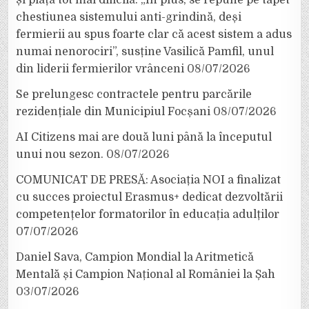
chestiunea sistemului anti-grindină, deși
fermierii au spus foarte clar că acest sistem a adus
numai nenorociri”, susține Vasilică Pamfil, unul
din liderii fermierilor vrânceni
08/07/2026
Se prelungesc contractele pentru parcările
rezidențiale din Municipiul Focșani
08/07/2026
AI Citizens mai are două luni până la începutul
unui nou sezon.
08/07/2026
COMUNICAT DE PRESĂ: Asociația NOI a finalizat
cu succes proiectul Erasmus+ dedicat dezvoltării
competențelor formatorilor în educația adulților
07/07/2026
Daniel Sava, Campion Mondial la Aritmetică
Mentală și Campion Național al României la Șah
03/07/2026