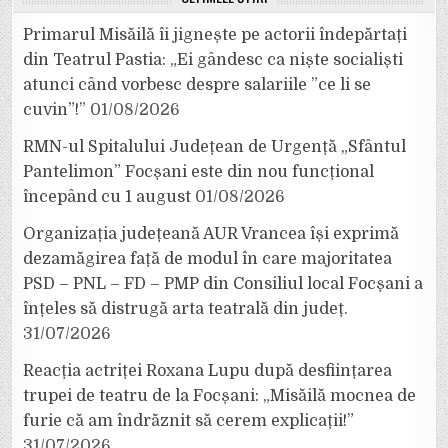
Primarul Misăilă îi jignește pe actorii îndepărtați
din Teatrul Pastia: „Ei gândesc ca niște socialiști
atunci când vorbesc despre salariile ”ce li se
cuvin”!”
01/08/2026
RMN-ul Spitalului Județean de Urgență „Sfântul
Pantelimon” Focșani este din nou funcțional
începând cu 1 august
01/08/2026
Organizația județeană AUR Vrancea își exprimă
dezamăgirea față de modul în care majoritatea
PSD – PNL – FD – PMP din Consiliul local Focșani a
înțeles să distrugă arta teatrală din județ.
31/07/2026
Reacția actriței Roxana Lupu după desființarea
trupei de teatru de la Focșani: „Misăilă mocnea de
furie că am îndrăznit să cerem explicații!”
31/07/2026