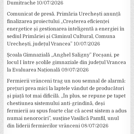
Dumitrache
10/07/2026
Comunicat de presă. Primăria Urechești anunță
finalizarea proiectului „Creșterea eficienței
energetice și gestionarea inteligentă a energiei în
sediul Primăriei și Căminul Cultural, Comuna
Urechești, județul Vrancea”
10/07/2026
Școala Gimnazială „Anghel Saligny” Focșani, pe
locul I între școlile gimnaziale din județul Vrancea
la Evaluarea Națională
09/07/2026
Fermierii vrânceni trag un nou semnal de alarmă:
prețuri prea mici la laptele vândut de producători
și piață tot mai dificilă. „În plus, se repune pe tapet
chestiunea sistemului anti-grindină, deși
fermierii au spus foarte clar că acest sistem a adus
numai nenorociri”, susține Vasilică Pamfil, unul
din liderii fermierilor vrânceni
08/07/2026