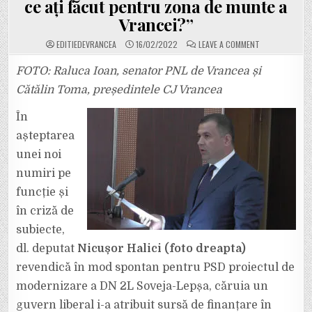
ce ați făcut pentru zona de munte a
Vrancei?”
ON
EDITIEDEVRANCEA
16/02/2022
LEAVE A COMMENT
SENATOR
RALUCA
IOAN:
FOTO: Raluca Ioan, senator PNL de Vrancea și
”DOMNULE
DEPUTAT
Cătălin Toma, președintele CJ Vrancea
HALICI,
ÎN
FUNCȚIILE
În
PUBLICE
DE
așteptarea
DIRECTOR
EXECUTIV
AL
unei noi
CJ
VRANCEA,
numiri pe
PREFECT
AL
funcție și
JUDEȚULUI
ȘI
în criză de
PARLAMENTAR,
CE
AȚI
subiecte,
FĂCUT
PENTRU
dl. deputat
Nicușor Halici (foto dreapta)
ZONA
DE
revendică în mod spontan pentru PSD proiectul de
MUNTE
A
modernizare a DN 2L Soveja-Lepșa, căruia un
VRANCEI?”
guvern liberal i-a atribuit sursă de finanțare în