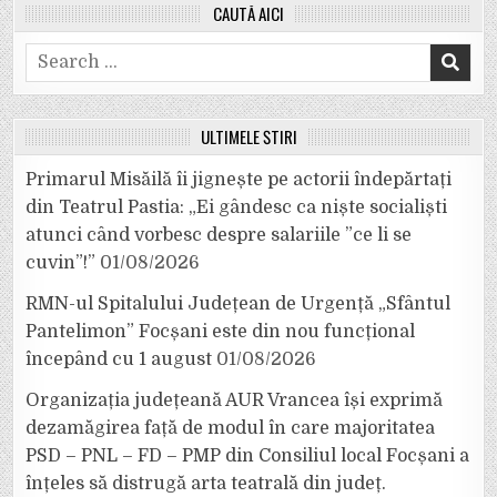
CAUTĂ AICI
Search
for:
ULTIMELE ȘTIRI
Primarul Misăilă îi jignește pe actorii îndepărtați
din Teatrul Pastia: „Ei gândesc ca niște socialiști
atunci când vorbesc despre salariile ”ce li se
cuvin”!”
01/08/2026
RMN-ul Spitalului Județean de Urgență „Sfântul
Pantelimon” Focșani este din nou funcțional
începând cu 1 august
01/08/2026
Organizația județeană AUR Vrancea își exprimă
dezamăgirea față de modul în care majoritatea
PSD – PNL – FD – PMP din Consiliul local Focșani a
înțeles să distrugă arta teatrală din județ.