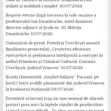
utilată și mobilată complet.
20/07/2026
Regrete eterne după trecerea la cele veșnice a
profesorului Ion Dumitrache, soțul doamnei
director adjunct al Școlii nr. 10, Mitrița
Dumitrache
10/07/2026
Comunicat de presă. Primăria Urechești anunță
finalizarea proiectului „Creșterea eficienței
energetice și gestionarea inteligentă a energiei în
sediul Primăriei și Căminul Cultural, Comuna
Urechești, județul Vrancea”
10/07/2026
Școala Gimnazială „Anghel Saligny” Focșani, pe
locul I între școlile gimnaziale din județul Vrancea
la Evaluarea Națională
09/07/2026
Fermierii vrânceni trag un nou semnal de alarmă:
prețuri prea mici la laptele vândut de producători
și piață tot mai dificilă. „În plus, se repune pe tapet