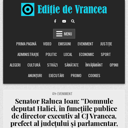
Skip
to
content
MENU
PRIMA PAGINĂ
VIDEO
EMISIUNI
EVENIMENT
JUSTIȚIE
ADMINISTRAȚIE
POLITIC
LOCAL
ECONOMIC
SPORT
ALEGERI
CULTURĂ
STRĂZI
SĂNĂTATE
ÎNVĂȚĂMÂNT
OPINII
ANUNȚURI
EXECUTĂRI
PROMO
COOKIES
POSTED
EVENIMENT
IN
Senator Raluca Ioan: ”Domnule
deputat Halici, în funcțiile publice
de director executiv al CJ Vrancea,
prefect al județului și parlamentar,