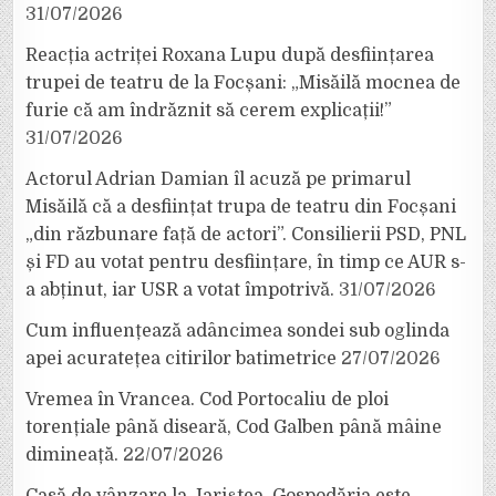
31/07/2026
Reacția actriței Roxana Lupu după desființarea
trupei de teatru de la Focșani: „Misăilă mocnea de
furie că am îndrăznit să cerem explicații!”
31/07/2026
Actorul Adrian Damian îl acuză pe primarul
Misăilă că a desființat trupa de teatru din Focșani
„din răzbunare față de actori”. Consilierii PSD, PNL
și FD au votat pentru desființare, în timp ce AUR s-
a abținut, iar USR a votat împotrivă.
31/07/2026
Cum influențează adâncimea sondei sub oglinda
apei acuratețea citirilor batimetrice
27/07/2026
Vremea în Vrancea. Cod Portocaliu de ploi
torențiale până diseară, Cod Galben până mâine
dimineață.
22/07/2026
Casă de vânzare la Jariștea. Gospodăria este