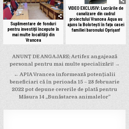
VIDEO EXCLUSIV: Lucrările de
canalizare din cadrul
proiectului Vrancea Aqua au
Suplimentare de fonduri
ajuns la Bolotești în fața casei
pentru investiții începute în
familiei baronului Oprișan!
mai multe localități din
Vrancea
Navigare
ANUNȚ DE ANGAJARE: Artifex angajează
în
personal pentru mai multe specializări! →
articole
← APIA Vrancea informează potențialii
beneficiari că în perioada 15 – 28 februarie
2022 pot depune cererile de plată pentru
Măsura 14 „Bunăstarea animalelor”