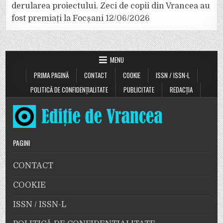
derularea proiectului. Zeci de copii din Vrancea au
fost premiați la Focșani
12/06/2026
MENU
PRIMA PAGINĂ
CONTACT
COOKIE
ISSN / ISSN-L
POLITICĂ DE CONFIDENȚIALITATE
PUBLICITATE
REDACȚIA
PAGINI
CONTACT
COOKIE
ISSN / ISSN-L