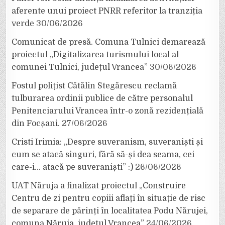
aferente unui proiect PNRR referitor la tranziția
verde
30/06/2026
Comunicat de presă. Comuna Tulnici demarează
proiectul „Digitalizarea turismului local al
comunei Tulnici, județul Vrancea”
30/06/2026
Fostul polițist Cătălin Stegărescu reclamă
tulburarea ordinii publice de către personalul
Penitenciarului Vrancea într-o zonă rezidențială
din Focșani.
27/06/2026
Cristi Irimia: „Despre suveranism, suveraniști și
cum se atacă singuri, fără să-și dea seama, cei
care-i… atacă pe suveraniști” :)
26/06/2026
UAT Năruja a finalizat proiectul „Construire
Centru de zi pentru copiii aflați în situație de risc
de separare de părinți în localitatea Podu Nărujei,
comuna Năruja, județul Vrancea”
24/06/2026