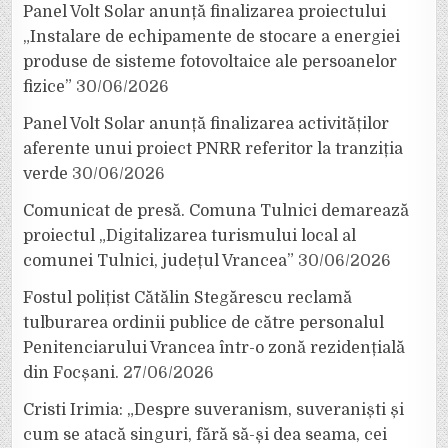
Panel Volt Solar anunță finalizarea proiectului
„Instalare de echipamente de stocare a energiei
produse de sisteme fotovoltaice ale persoanelor
fizice”
30/06/2026
Panel Volt Solar anunță finalizarea activităților
aferente unui proiect PNRR referitor la tranziția
verde
30/06/2026
Comunicat de presă. Comuna Tulnici demarează
proiectul „Digitalizarea turismului local al
comunei Tulnici, județul Vrancea”
30/06/2026
Fostul polițist Cătălin Stegărescu reclamă
tulburarea ordinii publice de către personalul
Penitenciarului Vrancea într-o zonă rezidențială
din Focșani.
27/06/2026
Cristi Irimia: „Despre suveranism, suveraniști și
cum se atacă singuri, fără să-și dea seama, cei