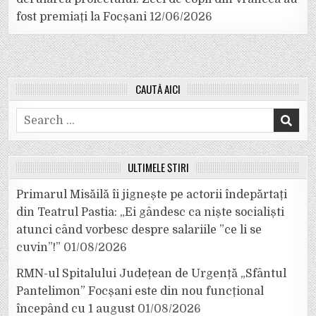
fost premiați la Focșani
12/06/2026
CAUTĂ AICI
Search
for:
ULTIMELE ȘTIRI
Primarul Misăilă îi jignește pe actorii îndepărtați
din Teatrul Pastia: „Ei gândesc ca niște socialiști
atunci când vorbesc despre salariile ”ce li se
cuvin”!”
01/08/2026
RMN-ul Spitalului Județean de Urgență „Sfântul
Pantelimon” Focșani este din nou funcțional
începând cu 1 august
01/08/2026