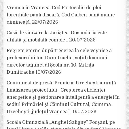
Vremea în Vrancea. Cod Portocaliu de ploi
torențiale până diseară, Cod Galben până mâine
dimineață.
22/07/2026
Casă de vânzare la Jariștea. Gospodăria este
utilată și mobilată complet.
20/07/2026
Regrete eterne după trecerea la cele veșnice a
profesorului Ion Dumitrache, soțul doamnei
director adjunct al Școlii nr. 10, Mitrița
Dumitrache
10/07/2026
Comunicat de presă. Primăria Urechești anunță
finalizarea proiectului „Creșterea eficienței
energetice și gestionarea inteligentă a energiei în
sediul Primăriei și Căminul Cultural, Comuna
Urechești, județul Vrancea”
10/07/2026
Școala Gimnazială „Anghel Saligny” Focșani, pe