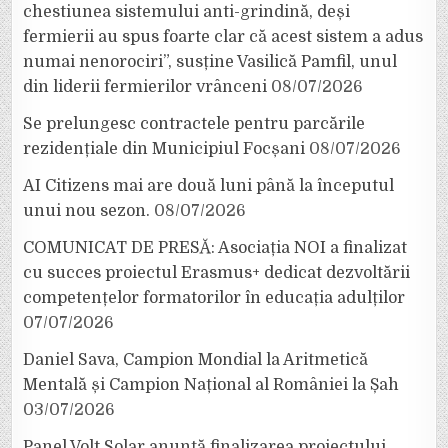
chestiunea sistemului anti-grindină, deși
fermierii au spus foarte clar că acest sistem a adus
numai nenorociri”, susține Vasilică Pamfil, unul
din liderii fermierilor vrânceni
08/07/2026
Se prelungesc contractele pentru parcările
rezidențiale din Municipiul Focșani
08/07/2026
AI Citizens mai are două luni până la începutul
unui nou sezon.
08/07/2026
COMUNICAT DE PRESĂ: Asociația NOI a finalizat
cu succes proiectul Erasmus+ dedicat dezvoltării
competențelor formatorilor în educația adulților
07/07/2026
Daniel Sava, Campion Mondial la Aritmetică
Mentală și Campion Național al României la Șah
03/07/2026
Panel Volt Solar anunță finalizarea proiectului