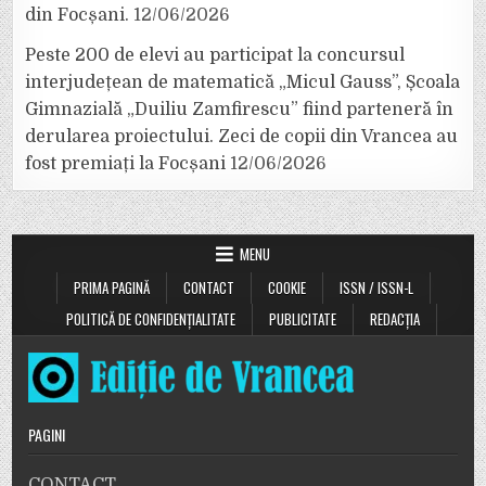
din Focșani.
12/06/2026
Peste 200 de elevi au participat la concursul
interjudețean de matematică „Micul Gauss”, Școala
Gimnazială „Duiliu Zamfirescu” fiind parteneră în
derularea proiectului. Zeci de copii din Vrancea au
fost premiați la Focșani
12/06/2026
MENU
PRIMA PAGINĂ
CONTACT
COOKIE
ISSN / ISSN-L
POLITICĂ DE CONFIDENȚIALITATE
PUBLICITATE
REDACȚIA
PAGINI
CONTACT