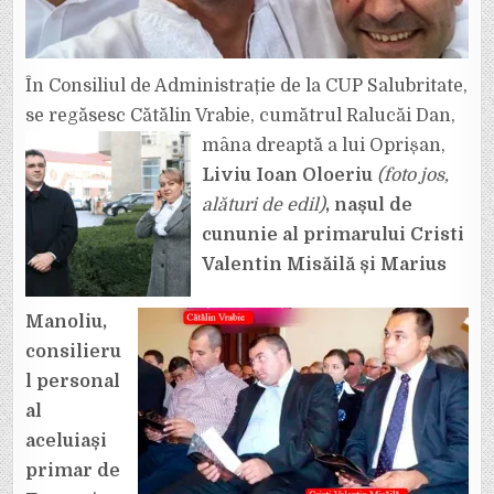
În Consiliul de Administrație de la CUP Salubritate,
se regăsesc Cătălin Vrabie, cumătrul Ralucăi Dan,
mâna dreaptă a lui
Oprișan,
Liviu Ioan Oloeriu
(foto jos,
alături de edil)
, nașul de
cununie al primarului
Cristi
Valentin Misăilă și Marius
Manoliu,
consilieru
l personal
al
aceluiași
primar de