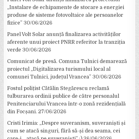
„Instalare de echipamente de stocare a energiei
produse de sisteme fotovoltaice ale persoanelor
fizice”
30/06/2026
Panel Volt Solar anunță finalizarea activităților
aferente unui proiect PNRR referitor la tranziția
verde
30/06/2026
Comunicat de presă. Comuna Tulnici demarează
proiectul „Digitalizarea turismului local al
comunei Tulnici, județul Vrancea”
30/06/2026
Fostul polițist Cătălin Stegărescu reclamă
tulburarea ordinii publice de către personalul
Penitenciarului Vrancea într-o zonă rezidențială
din Focșani.
27/06/2026
Cristi Irimia: „Despre suveranism, suveraniști și
cum se atacă singuri, fără să-și dea seama, cei
care-i… atacă pe suveraniști” :)
26/06/2026