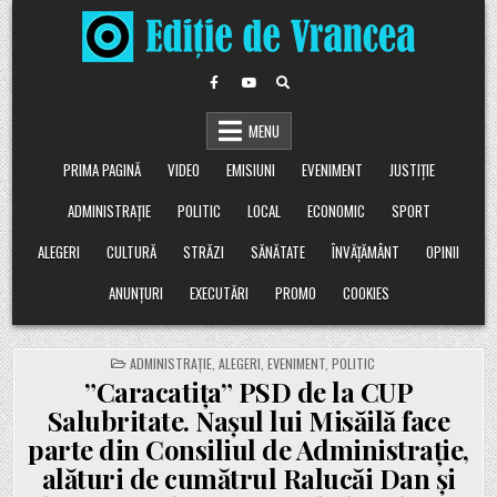
Skip
to
content
MENU
PRIMA PAGINĂ
VIDEO
EMISIUNI
EVENIMENT
JUSTIȚIE
ADMINISTRAȚIE
POLITIC
LOCAL
ECONOMIC
SPORT
ALEGERI
CULTURĂ
STRĂZI
SĂNĂTATE
ÎNVĂȚĂMÂNT
OPINII
ANUNȚURI
EXECUTĂRI
PROMO
COOKIES
POSTED
ADMINISTRAȚIE
,
ALEGERI
,
EVENIMENT
,
POLITIC
IN
”Caracatița” PSD de la CUP
Salubritate. Nașul lui Misăilă face
parte din Consiliul de Administrație,
alături de cumătrul Ralucăi Dan și