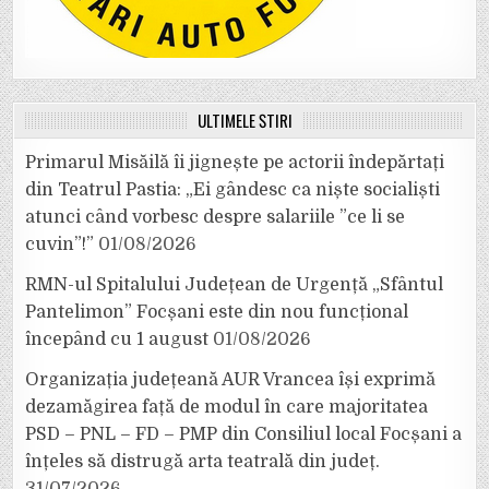
ULTIMELE ȘTIRI
Primarul Misăilă îi jignește pe actorii îndepărtați
din Teatrul Pastia: „Ei gândesc ca niște socialiști
atunci când vorbesc despre salariile ”ce li se
cuvin”!”
01/08/2026
RMN-ul Spitalului Județean de Urgență „Sfântul
Pantelimon” Focșani este din nou funcțional
începând cu 1 august
01/08/2026
Organizația județeană AUR Vrancea își exprimă
dezamăgirea față de modul în care majoritatea
PSD – PNL – FD – PMP din Consiliul local Focșani a
înțeles să distrugă arta teatrală din județ.