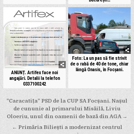
Foto: La un pas să fie strivit
de o rabă de 40 de tone, chiar
lângă Onasis, în Focșani.
ANUNȚ. Artifex face noi
angajări. Detalii la telefon
0337100242
Navigare
”Caracatița” PSD de la CUP SA Focșani. Nașul
în
de cununie al primarului Misăilă, Liviu
articole
Oloeriu, unul din oamenii de bază din AGA →
← Primăria Biliești a modernizat centrul