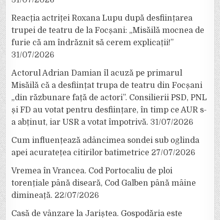
31/07/2026
Reacția actriței Roxana Lupu după desființarea
trupei de teatru de la Focșani: „Misăilă mocnea de
furie că am îndrăznit să cerem explicații!”
31/07/2026
Actorul Adrian Damian îl acuză pe primarul
Misăilă că a desființat trupa de teatru din Focșani
„din răzbunare față de actori”. Consilierii PSD, PNL
și FD au votat pentru desființare, în timp ce AUR s-
a abținut, iar USR a votat împotrivă.
31/07/2026
Cum influențează adâncimea sondei sub oglinda
apei acuratețea citirilor batimetrice
27/07/2026
Vremea în Vrancea. Cod Portocaliu de ploi
torențiale până diseară, Cod Galben până mâine
dimineață.
22/07/2026
Casă de vânzare la Jariștea. Gospodăria este