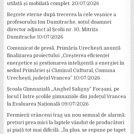
utilată și mobilată complet.
20/07/2026
Regrete eterne după trecerea la cele veșnice a
profesorului Ion Dumitrache, soțul doamnei
director adjunct al Școlii nr. 10, Mitrița
Dumitrache
10/07/2026
Comunicat de presă. Primăria Urechești anunță
finalizarea proiectului „Creșterea eficienței
energetice și gestionarea inteligentă a energiei în
sediul Primăriei și Căminul Cultural, Comuna
Urechești, județul Vrancea”
10/07/2026
Școala Gimnazială „Anghel Saligny” Focșani, pe
locul I între școlile gimnaziale din județul Vrancea
la Evaluarea Națională
09/07/2026
Fermierii vrânceni trag un nou semnal de alarmă:
prețuri prea mici la laptele vândut de producători
și piață tot mai dificilă. „În plus, se repune pe tapet