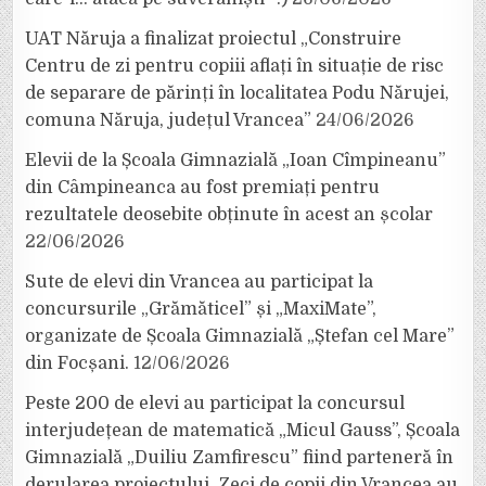
UAT Năruja a finalizat proiectul „Construire
Centru de zi pentru copiii aflați în situație de risc
de separare de părinți în localitatea Podu Nărujei,
comuna Năruja, județul Vrancea”
24/06/2026
Elevii de la Școala Gimnazială „Ioan Cîmpineanu”
din Câmpineanca au fost premiați pentru
rezultatele deosebite obținute în acest an școlar
22/06/2026
Sute de elevi din Vrancea au participat la
concursurile „Grămăticel” și „MaxiMate”,
organizate de Școala Gimnazială „Ștefan cel Mare”
din Focșani.
12/06/2026
Peste 200 de elevi au participat la concursul
interjudețean de matematică „Micul Gauss”, Școala
Gimnazială „Duiliu Zamfirescu” fiind parteneră în
derularea proiectului. Zeci de copii din Vrancea au