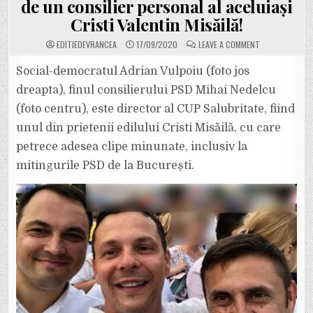
de un consilier personal al aceluiași
Cristi Valentin Misăilă!
ON
EDITIEDEVRANCEA
17/09/2020
LEAVE A COMMENT
”CARACATIȚA”
PSD
DE
Social-democratul Adrian Vulpoiu (foto jos
LA
CUP
dreapta), finul consilierului PSD Mihai Nedelcu
SALUBRITATE.
NAȘUL
(foto centru), este director al CUP Salubritate, fiind
LUI
MISĂILĂ
unul din prietenii edilului Cristi Misăilă, cu care
FACE
PARTE
DIN
petrece adesea clipe minunate, inclusiv la
CONSILIUL
DE
mitingurile PSD de la București.
ADMINISTRAȚIE,
ALĂTURI
DE
CUMĂTRUL
RALUCĂI
DAN
ȘI
DE
UN
CONSILIER
PERSONAL
AL
ACELUIAȘI
CRISTI
VALENTIN
MISĂILĂ!