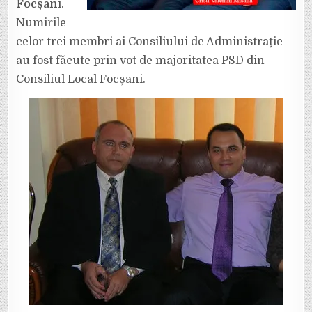
Focșan
i.
Numirile
celor trei membri ai Consiliului de Administrație
au fost făcute prin vot de majoritatea PSD din
Consiliul Local Focșani.