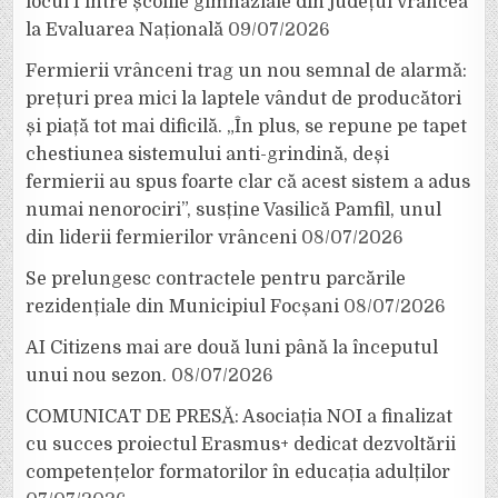
locul I între școlile gimnaziale din județul Vrancea
la Evaluarea Națională
09/07/2026
Fermierii vrânceni trag un nou semnal de alarmă:
prețuri prea mici la laptele vândut de producători
și piață tot mai dificilă. „În plus, se repune pe tapet
chestiunea sistemului anti-grindină, deși
fermierii au spus foarte clar că acest sistem a adus
numai nenorociri”, susține Vasilică Pamfil, unul
din liderii fermierilor vrânceni
08/07/2026
Se prelungesc contractele pentru parcările
rezidențiale din Municipiul Focșani
08/07/2026
AI Citizens mai are două luni până la începutul
unui nou sezon.
08/07/2026
COMUNICAT DE PRESĂ: Asociația NOI a finalizat
cu succes proiectul Erasmus+ dedicat dezvoltării
competențelor formatorilor în educația adulților