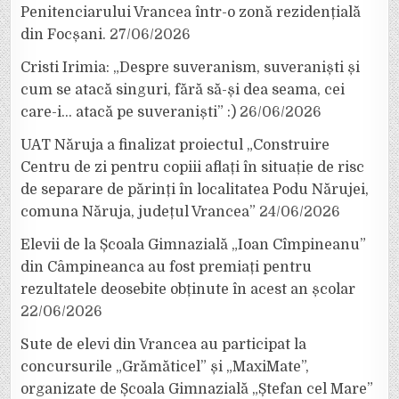
Penitenciarului Vrancea într-o zonă rezidențială
din Focșani.
27/06/2026
Cristi Irimia: „Despre suveranism, suveraniști și
cum se atacă singuri, fără să-și dea seama, cei
care-i… atacă pe suveraniști” :)
26/06/2026
UAT Năruja a finalizat proiectul „Construire
Centru de zi pentru copiii aflați în situație de risc
de separare de părinți în localitatea Podu Nărujei,
comuna Năruja, județul Vrancea”
24/06/2026
Elevii de la Școala Gimnazială „Ioan Cîmpineanu”
din Câmpineanca au fost premiați pentru
rezultatele deosebite obținute în acest an școlar
22/06/2026
Sute de elevi din Vrancea au participat la
concursurile „Grămăticel” și „MaxiMate”,
organizate de Școala Gimnazială „Ștefan cel Mare”