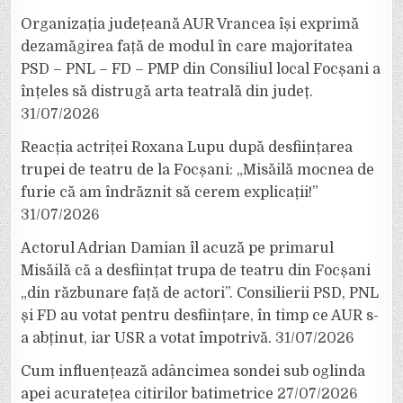
Organizația județeană AUR Vrancea își exprimă
dezamăgirea față de modul în care majoritatea
PSD – PNL – FD – PMP din Consiliul local Focșani a
înțeles să distrugă arta teatrală din județ.
31/07/2026
Reacția actriței Roxana Lupu după desființarea
trupei de teatru de la Focșani: „Misăilă mocnea de
furie că am îndrăznit să cerem explicații!”
31/07/2026
Actorul Adrian Damian îl acuză pe primarul
Misăilă că a desființat trupa de teatru din Focșani
„din răzbunare față de actori”. Consilierii PSD, PNL
și FD au votat pentru desființare, în timp ce AUR s-
a abținut, iar USR a votat împotrivă.
31/07/2026
Cum influențează adâncimea sondei sub oglinda
apei acuratețea citirilor batimetrice
27/07/2026