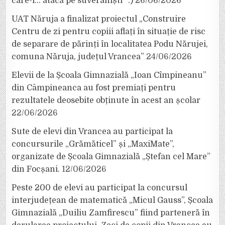
care-i… atacă pe suveraniști” :)
26/06/2026
UAT Năruja a finalizat proiectul „Construire
Centru de zi pentru copiii aflați în situație de risc
de separare de părinți în localitatea Podu Nărujei,
comuna Năruja, județul Vrancea”
24/06/2026
Elevii de la Școala Gimnazială „Ioan Cîmpineanu”
din Câmpineanca au fost premiați pentru
rezultatele deosebite obținute în acest an școlar
22/06/2026
Sute de elevi din Vrancea au participat la
concursurile „Grămăticel” și „MaxiMate”,
organizate de Școala Gimnazială „Ștefan cel Mare”
din Focșani.
12/06/2026
Peste 200 de elevi au participat la concursul
interjudețean de matematică „Micul Gauss”, Școala
Gimnazială „Duiliu Zamfirescu” fiind parteneră în