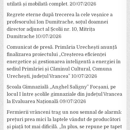
utilată și mobilată complet.
20/07/2026
Regrete eterne după trecerea la cele veșnice a
profesorului Ion Dumitrache, soțul doamnei
director adjunct al Școlii nr. 10, Mitrița
Dumitrache
10/07/2026
Comunicat de presă. Primăria Urechești anunță
finalizarea proiectului „Creșterea eficienței
energetice și gestionarea inteligentă a energiei în
sediul Primăriei și Căminul Cultural, Comuna
Urechești, județul Vrancea”
10/07/2026
Școala Gimnazială „Anghel Saligny” Focșani, pe
locul I între școlile gimnaziale din județul Vrancea
la Evaluarea Națională
09/07/2026
Fermierii vrânceni trag un nou semnal de alarmă:
prețuri prea mici la laptele vândut de producători
și piață tot mai dificilă. „În plus, se repune pe tapet