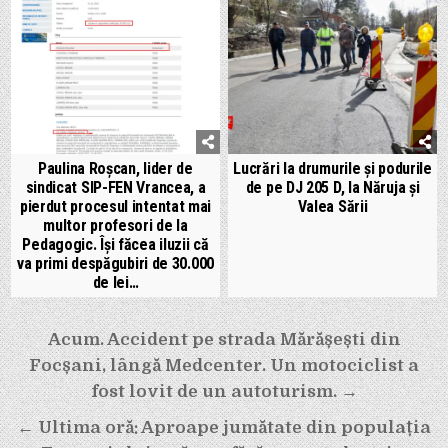
Paulina Roșcan, lider de
Lucrări la drumurile și podurile
sindicat SIP-FEN Vrancea, a
de pe DJ 205 D, la Năruja și
pierdut procesul intentat mai
Valea Sării
multor profesori de la
Pedagogic. Își făcea iluzii că
va primi despăgubiri de 30.000
de lei…
Navigare
Acum. Accident pe strada Mărășești din
Focșani, lângă Medcenter. Un motociclist a
în
fost lovit de un autoturism. →
articole
← Ultima oră: Aproape jumătate din populația