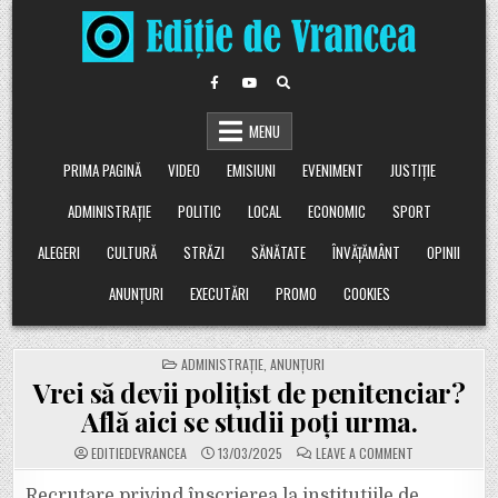
Skip
to
content
MENU
PRIMA PAGINĂ
VIDEO
EMISIUNI
EVENIMENT
JUSTIȚIE
ADMINISTRAȚIE
POLITIC
LOCAL
ECONOMIC
SPORT
ALEGERI
CULTURĂ
STRĂZI
SĂNĂTATE
ÎNVĂȚĂMÂNT
OPINII
ANUNȚURI
EXECUTĂRI
PROMO
COOKIES
POSTED
ADMINISTRAȚIE
,
ANUNȚURI
IN
Vrei să devii polițist de penitenciar?
Află aici se studii poți urma.
ON
EDITIEDEVRANCEA
13/03/2025
LEAVE A COMMENT
VREI
SĂ
DEVII
Recrutare privind înscrierea la instituţiile de