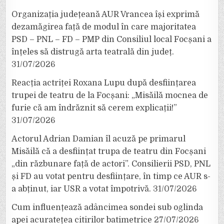
Organizația județeană AUR Vrancea își exprimă
dezamăgirea față de modul în care majoritatea
PSD – PNL – FD – PMP din Consiliul local Focșani a
înțeles să distrugă arta teatrală din județ.
31/07/2026
Reacția actriței Roxana Lupu după desființarea
trupei de teatru de la Focșani: „Misăilă mocnea de
furie că am îndrăznit să cerem explicații!”
31/07/2026
Actorul Adrian Damian îl acuză pe primarul
Misăilă că a desființat trupa de teatru din Focșani
„din răzbunare față de actori”. Consilierii PSD, PNL
și FD au votat pentru desființare, în timp ce AUR s-
a abținut, iar USR a votat împotrivă.
31/07/2026
Cum influențează adâncimea sondei sub oglinda
apei acuratețea citirilor batimetrice
27/07/2026