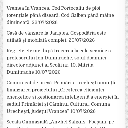
Vremea în Vrancea. Cod Portocaliu de ploi
torențiale până diseară, Cod Galben până mâine
dimineață.
22/07/2026
Casă de vânzare la Jariștea. Gospodăria este
utilată și mobilată complet.
20/07/2026
Regrete eterne după trecerea la cele veșnice a
profesorului Ion Dumitrache, soțul doamnei
director adjunct al Școlii nr. 10, Mitrița
Dumitrache
10/07/2026
Comunicat de presă. Primăria Urechești anunță
finalizarea proiectului „Creșterea eficienței
energetice și gestionarea inteligentă a energiei în
sediul Primăriei și Căminul Cultural, Comuna
Urechești, județul Vrancea”
10/07/2026
Școala Gimnazială „Anghel Saligny” Focșani, pe