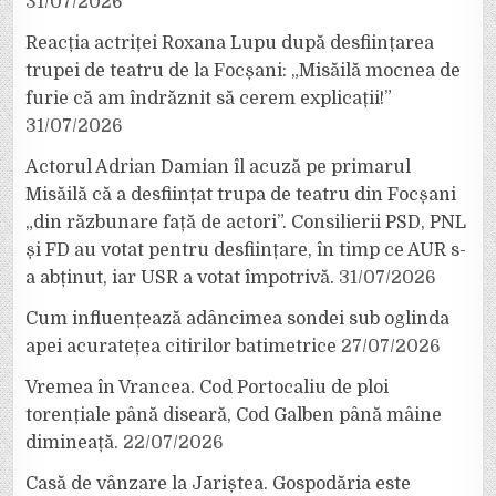
31/07/2026
Reacția actriței Roxana Lupu după desființarea
trupei de teatru de la Focșani: „Misăilă mocnea de
furie că am îndrăznit să cerem explicații!”
31/07/2026
Actorul Adrian Damian îl acuză pe primarul
Misăilă că a desființat trupa de teatru din Focșani
„din răzbunare față de actori”. Consilierii PSD, PNL
și FD au votat pentru desființare, în timp ce AUR s-
a abținut, iar USR a votat împotrivă.
31/07/2026
Cum influențează adâncimea sondei sub oglinda
apei acuratețea citirilor batimetrice
27/07/2026
Vremea în Vrancea. Cod Portocaliu de ploi
torențiale până diseară, Cod Galben până mâine
dimineață.
22/07/2026
Casă de vânzare la Jariștea. Gospodăria este