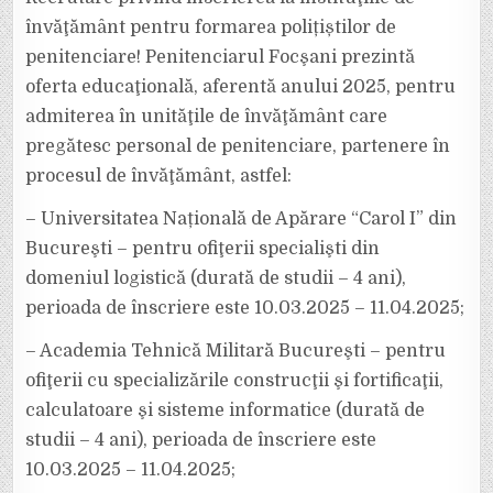
POLIȚIST
DE
învăţământ pentru formarea polițiștilor de
PENITENCIAR?
AFLĂ
penitenciare! Penitenciarul Focşani prezintă
AICI
SE
oferta educaţională, aferentă anului 2025, pentru
STUDII
POȚI
URMA.
admiterea în unităţile de învăţământ care
pregătesc personal de penitenciare, partenere în
procesul de învăţământ, astfel:
– Universitatea Națională de Apărare “Carol I” din
Bucureşti – pentru ofiţerii specialişti din
domeniul logistică (durată de studii – 4 ani),
perioada de înscriere este 10.03.2025 – 11.04.2025;
– Academia Tehnică Militară Bucureşti – pentru
ofiţerii cu specializările construcţii şi fortificaţii,
calculatoare şi sisteme informatice (durată de
studii – 4 ani), perioada de înscriere este
10.03.2025 – 11.04.2025;