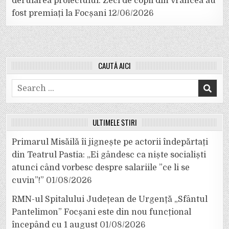
derularea proiectului. Zeci de copii din Vrancea au
fost premiați la Focșani
12/06/2026
CAUTĂ AICI
Search
for:
ULTIMELE ȘTIRI
Primarul Misăilă îi jignește pe actorii îndepărtați
din Teatrul Pastia: „Ei gândesc ca niște socialiști
atunci când vorbesc despre salariile ”ce li se
cuvin”!”
01/08/2026
RMN-ul Spitalului Județean de Urgență „Sfântul
Pantelimon” Focșani este din nou funcțional
începând cu 1 august
01/08/2026