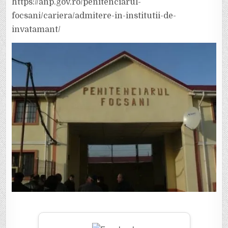
https://anp.gov.ro/penitenciarul-
focsani/cariera/admitere-in-institutii-de-
invatamant/