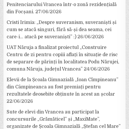
Penitenciarului Vrancea într-o zonă rezidențială
din Focșani.
27/06/2026
Cristi Irimia: „Despre suveranism, suveraniști și
cum se atacă singuri, fără să-și dea seama, cei
care-i… atacă pe suveraniști” :)
26/06/2026
UAT Năruja a finalizat proiectul „Construire
Centru de zi pentru copiii aflați în situație de risc
de separare de părinți în localitatea Podu Nărujei,
comuna Năruja, județul Vrancea”
24/06/2026
Elevii de la Școala Gimnazială „Ioan Cîmpineanu”
din Câmpineanca au fost premiați pentru
rezultatele deosebite obținute în acest an școlar
22/06/2026
Sute de elevi din Vrancea au participat la
concursurile „Grămăticel” și „MaxiMate”,
organizate de Școala Gimnazială „Ștefan cel Mare”