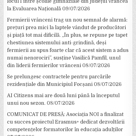
locul I între școlile gimnaziale din județul Vrancea
la Evaluarea Națională
09/07/2026
Fermierii vrânceni trag un nou semnal de alarmă:
prețuri prea mici la laptele vândut de producători
și piață tot mai dificilă. „În plus, se repune pe tapet
chestiunea sistemului anti-grindină, deși
fermierii au spus foarte clar că acest sistem a adus
numai nenorociri”, susține Vasilică Pamfil, unul
din liderii fermierilor vrânceni
08/07/2026
Se prelungesc contractele pentru parcările
rezidențiale din Municipiul Focșani
08/07/2026
AI Citizens mai are două luni până la începutul
unui nou sezon.
08/07/2026
COMUNICAT DE PRESĂ: Asociația NOI a finalizat
cu succes proiectul Erasmus+ dedicat dezvoltării
competențelor formatorilor în educația adulților