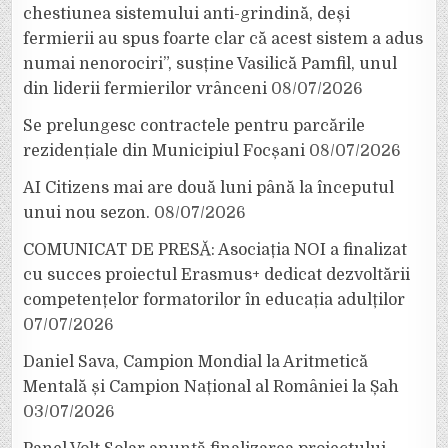
chestiunea sistemului anti-grindină, deși
fermierii au spus foarte clar că acest sistem a adus
numai nenorociri”, susține Vasilică Pamfil, unul
din liderii fermierilor vrânceni
08/07/2026
Se prelungesc contractele pentru parcările
rezidențiale din Municipiul Focșani
08/07/2026
AI Citizens mai are două luni până la începutul
unui nou sezon.
08/07/2026
COMUNICAT DE PRESĂ: Asociația NOI a finalizat
cu succes proiectul Erasmus+ dedicat dezvoltării
competențelor formatorilor în educația adulților
07/07/2026
Daniel Sava, Campion Mondial la Aritmetică
Mentală și Campion Național al României la Șah
03/07/2026