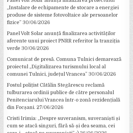
Panel Volt Solar anunță finalizarea proiectului
„Instalare de echipamente de stocare a energiei
produse de sisteme fotovoltaice ale persoanelor
fizice”
30/06/2026
Panel Volt Solar anunță finalizarea activităților
aferente unui proiect PNRR referitor la tranziția
verde
30/06/2026
Comunicat de presă. Comuna Tulnici demarează
proiectul „Digitalizarea turismului local al
comunei Tulnici, județul Vrancea”
30/06/2026
Fostul polițist Cătălin Stegărescu reclamă
tulburarea ordinii publice de către personalul
Penitenciarului Vrancea într-o zonă rezidențială
din Focșani.
27/06/2026
Cristi Irimia: „Despre suveranism, suveraniști și
cum se atacă singuri, fără să-și dea seama, cei