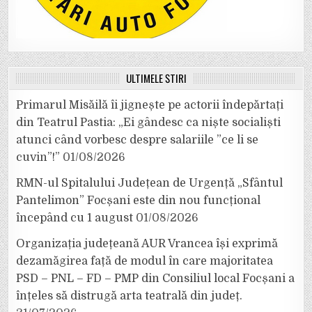
ULTIMELE ȘTIRI
Primarul Misăilă îi jignește pe actorii îndepărtați
din Teatrul Pastia: „Ei gândesc ca niște socialiști
atunci când vorbesc despre salariile ”ce li se
cuvin”!”
01/08/2026
RMN-ul Spitalului Județean de Urgență „Sfântul
Pantelimon” Focșani este din nou funcțional
începând cu 1 august
01/08/2026
Organizația județeană AUR Vrancea își exprimă
dezamăgirea față de modul în care majoritatea
PSD – PNL – FD – PMP din Consiliul local Focșani a
înțeles să distrugă arta teatrală din județ.