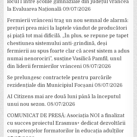
locul I între școlile gimnaziale din județul Vrancea
la Evaluarea Națională
09/07/2026
Fermierii vrânceni trag un nou semnal de alarmă:
prețuri prea mici la laptele vândut de producători
și piață tot mai dificilă. „În plus, se repune pe tapet
chestiunea sistemului anti-grindină, deși
fermierii au spus foarte clar că acest sistem a adus
numai nenorociri”, susține Vasilică Pamfil, unul
din liderii fermierilor vrânceni
08/07/2026
Se prelungesc contractele pentru parcările
rezidențiale din Municipiul Focșani
08/07/2026
AI Citizens mai are două luni până la începutul
unui nou sezon.
08/07/2026
COMUNICAT DE PRESĂ: Asociația NOI a finalizat
cu succes proiectul Erasmus+ dedicat dezvoltării
competențelor formatorilor în educația adulților