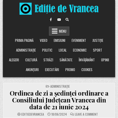
Skip
to
content
MENU
PRIMA PAGINĂ
VIDEO
EMISIUNI
EVENIMENT
JUSTIȚIE
ADMINISTRAȚIE
POLITIC
LOCAL
ECONOMIC
SPORT
ALEGERI
CULTURĂ
STRĂZI
SĂNĂTATE
ÎNVĂȚĂMÂNT
OPINII
ANUNȚURI
EXECUTĂRI
PROMO
COOKIES
POSTED
ADMINISTRAȚIE
IN
Ordinea de zi a şedinţei ordinare a
Consiliului Judeţean Vrancea din
data de 21 iunie 2024
ON
EDITIEDEVRANCEA
18/06/2024
LEAVE A COMMENT
ORDINEA