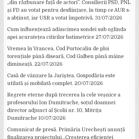
„din răzbunare față de actori”. Consilierii PSD, PNL
și FD au votat pentru desființare, în timp ce AUR s-
a abținut, iar USR a votat împotrivă.
31/07/2026
Cum influențează adâncimea sondei sub oglinda
apei acuratețea citirilor batimetrice
27/07/2026
Vremea în Vrancea. Cod Portocaliu de ploi
torențiale până diseară, Cod Galben până mâine
dimineață.
22/07/2026
Casă de vânzare la Jariștea. Gospodăria este
utilată și mobilată complet.
20/07/2026
Regrete eterne după trecerea la cele veșnice a
profesorului Ion Dumitrache, soțul doamnei
director adjunct al Școlii nr. 10, Mitrița
Dumitrache
10/07/2026
Comunicat de presă. Primăria Urechești anunță
finalizarea proiectului „Creșterea eficienței