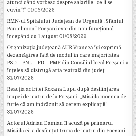
atunci când vorbesc despre salariile ”ce li se
cuvin”!”
01/08/2026
RMN-ul Spitalului Județean de Urgență „Sfântul
Pantelimon” Focșani este din nou funcțional
începând cu 1 august
01/08/2026
Organizația județeană AUR Vrancea își exprimă
dezamăgirea față de modul în care majoritatea
PSD – PNL – FD – PMP din Consiliul local Focșani a
înțeles să distrugă arta teatrală din județ.
31/07/2026
Reacția actriței Roxana Lupu după desființarea
trupei de teatru de la Focșani: „Misăilă mocnea de
furie că am îndrăznit să cerem explicații!”
31/07/2026
Actorul Adrian Damian îl acuză pe primarul
Misăilă că a desființat trupa de teatru din Focșani