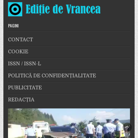
PAGINI
CONTACT
COOKIE
ISSN / ISSN-L
POLITICĂ DE CONFIDENȚIALITATE
PUBLICITATE
REDACȚIA
SCRO
TO
TOP