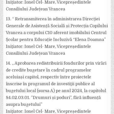
Iniţiator: Ionel Cel- Mare, Vicepreședintele
Consiliului Județean Vrancea
13. “ Retransmiterea în administrarea Direcției
Generale de Asistență Socială și Protecția Copilului
Vrancea a corpului C10 aferent imobilului Centrul
Școlar pentru Educație Incluzivă “Elena Doamna”
Iniţiator: Ionel Cel- Mare, Vicepreședintele
Consiliului Județean Vrancea
14. „ Aprobarea redistribuirii fondurilor prin virări
de credite bugetare în cadrul programelor
aceluiași capitol, respectiv între proiectele
înscrise în programul de investiţii publice al
bugetului local (sursa A) pe anul 2024, la capitolul
84.02.03.01. ”Drumuri și poduri”, fără influență
asupra bugetului”
Iniţiator: Ionel Cel- Mare, Vicepreședintele