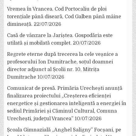
Vremea în Vrancea. Cod Portocaliu de ploi
torențiale până diseară, Cod Galben până mâine
dimineață.
22/07/2026
Casă de vânzare la Jariștea. Gospodăria este
utilată și mobilată complet.
20/07/2026
Regrete eterne după trecerea la cele veșnice a
profesorului Ion Dumitrache, soțul doamnei
director adjunct al Școlii nr. 10, Mitrița
Dumitrache
10/07/2026
Comunicat de presă. Primăria Urechești anunță
finalizarea proiectului „Creșterea eficienței
energetice și gestionarea inteligentă a energiei în
sediul Primăriei și Căminul Cultural, Comuna
Urechești, județul Vrancea”
10/07/2026
Școala Gimnazială „Anghel Saligny” Focșani, pe