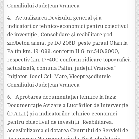
Consiliului Județean Vrancea
4. “ Actualizarea Devizului general și a
indicatorilor tehnico-economici pentru obiectivul
de investiție ,,Consolidare și reabilitare pod
zid/beton armat pe DJ 205D, peste pârâul Olari la
Paltin km. 19+066, conform H.G. nr.540/2000,
respectiv km. 17+400 conform ridicare topografică
actualizată, comuna Paltin, județul Vrancea”
Iniţiator: Ionel Cel- Mare, Vicepreședintele
Consiliului Județean Vrancea
5. “ Aprobarea documentației tehnice la faza:
Documentație Avizare a Lucrărilor de Intervenție
(D.A.L.I.) și a indicatorilor tehnico-economici
pentru obiectivul de investiții „Reabilitarea,
accesibilizarea și dotarea Centrului de Servicii de