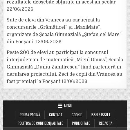
rezultatele deosebite obținute în acest an școlar
22/06/2026
Sute de elevi din Vrancea au participat la
concursurile „Grămăticel” și „MaxiMate”,
organizate de Școala Gimnazială „Ștefan cel Mare”
din Focșani.
12/06/2026
Peste 200 de elevi au participat la concursul
interjudețean de matematică „Micul Gauss”, Școala
Gimnazială „Duiliu Zamfirescu” fiind parteneră în
derularea proiectului. Zeci de copii din Vrancea au
fost premiați la Focșani
12/06/2026
MENU
PRIMA PAGINĂ
CONTACT
COOKIE
ISSN / ISSN-L
POLITICĂ DE CONFIDENȚIALITATE
PUBLICITATE
REDACȚIA