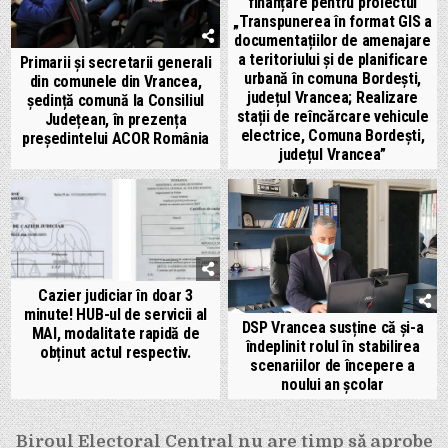
finanțare pentru proiectul
„Transpunerea în format GIS a
documentațiilor de amenajare
a teritoriului și de planificare
Primarii și secretarii generali
urbană în comuna Bordești,
din comunele din Vrancea,
județul Vrancea; Realizare
ședință comună la Consiliul
stații de reîncărcare vehicule
Județean, în prezența
electrice, Comuna Bordești,
președintelui ACOR România
județul Vrancea”
Cazier judiciar în doar 3
minute! HUB-ul de servicii al
DSP Vrancea susține că și-a
MAI, modalitate rapidă de
îndeplinit rolul în stabilirea
obținut actul respectiv.
scenariilor de începere a
noului an școlar
Navigare
Biroul Electoral Central nu are timp să aprobe