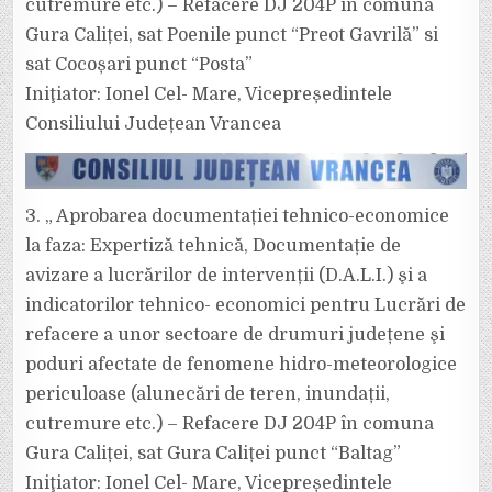
cutremure etc.) – Refacere DJ 204P in comuna
Gura Caliței, sat Poenile punct “Preot Gavrilă” si
sat Cocoșari punct “Posta”
Iniţiator: Ionel Cel- Mare, Vicepreședintele
Consiliului Județean Vrancea
3. „ Aprobarea documentației tehnico-economice
la faza: Expertiză tehnică, Documentație de
avizare a lucrărilor de intervenții (D.A.L.I.) şi a
indicatorilor tehnico- economici pentru Lucrări de
refacere a unor sectoare de drumuri județene şi
poduri afectate de fenomene hidro-meteorologice
periculoase (alunecări de teren, inundații,
cutremure etc.) – Refacere DJ 204P în comuna
Gura Caliței, sat Gura Caliței punct “Baltag”
Iniţiator: Ionel Cel- Mare, Vicepreședintele