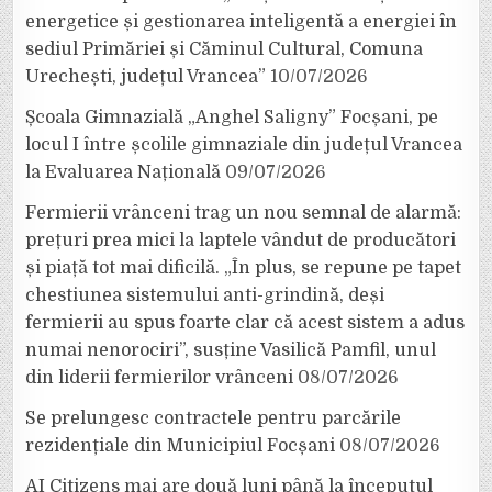
energetice și gestionarea inteligentă a energiei în
sediul Primăriei și Căminul Cultural, Comuna
Urechești, județul Vrancea”
10/07/2026
Școala Gimnazială „Anghel Saligny” Focșani, pe
locul I între școlile gimnaziale din județul Vrancea
la Evaluarea Națională
09/07/2026
Fermierii vrânceni trag un nou semnal de alarmă:
prețuri prea mici la laptele vândut de producători
și piață tot mai dificilă. „În plus, se repune pe tapet
chestiunea sistemului anti-grindină, deși
fermierii au spus foarte clar că acest sistem a adus
numai nenorociri”, susține Vasilică Pamfil, unul
din liderii fermierilor vrânceni
08/07/2026
Se prelungesc contractele pentru parcările
rezidențiale din Municipiul Focșani
08/07/2026
AI Citizens mai are două luni până la începutul