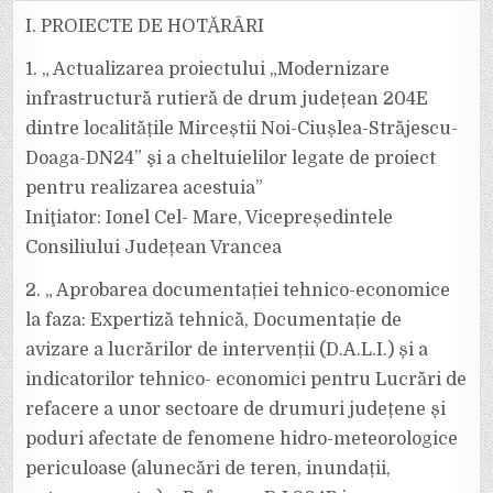
DE
ZI
I. PROIECTE DE HOTĂRÂRI
A
ŞEDINŢEI
ORDINARE
1. „ Actualizarea proiectului „Modernizare
A
CONSILIULUI
infrastructură rutieră de drum județean 204E
JUDEŢEAN
VRANCEA
dintre localitățile Mirceștii Noi-Ciușlea-Străjescu-
DIN
DATA
DE
Doaga-DN24” şi a cheltuielilor legate de proiect
21
IUNIE
pentru realizarea acestuia”
2024
Iniţiator: Ionel Cel- Mare, Vicepreședintele
Consiliului Județean Vrancea
2. „ Aprobarea documentației tehnico-economice
la faza: Expertiză tehnică, Documentație de
avizare a lucrărilor de intervenții (D.A.L.I.) și a
indicatorilor tehnico- economici pentru Lucrări de
refacere a unor sectoare de drumuri județene și
poduri afectate de fenomene hidro-meteorologice
periculoase (alunecări de teren, inundații,