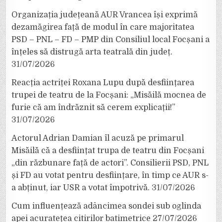
Organizația județeană AUR Vrancea își exprimă
dezamăgirea față de modul în care majoritatea
PSD – PNL – FD – PMP din Consiliul local Focșani a
înțeles să distrugă arta teatrală din județ.
31/07/2026
Reacția actriței Roxana Lupu după desființarea
trupei de teatru de la Focșani: „Misăilă mocnea de
furie că am îndrăznit să cerem explicații!”
31/07/2026
Actorul Adrian Damian îl acuză pe primarul
Misăilă că a desființat trupa de teatru din Focșani
„din răzbunare față de actori”. Consilierii PSD, PNL
și FD au votat pentru desființare, în timp ce AUR s-
a abținut, iar USR a votat împotrivă.
31/07/2026
Cum influențează adâncimea sondei sub oglinda
apei acuratețea citirilor batimetrice
27/07/2026