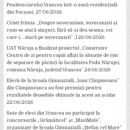
Penitenciarului Vrancea într-o zonă rezidențială
din Focșani.
27/06/2026
Cristi Irimia: „Despre suveranism, suveraniști și
cum se atacă singuri, fără să-și dea seama, cei
care-i… atacă pe suveraniști” :)
26/06/2026
UAT Năruja a finalizat proiectul „Construire
Centru de zi pentru copiii aflați în situație de risc
de separare de părinți în localitatea Podu Nărujei,
comuna Năruja, județul Vrancea”
24/06/2026
Elevii de la Școala Gimnazială „Ioan Cîmpineanu”
din Câmpineanca au fost premiați pentru
rezultatele deosebite obținute în acest an școlar
22/06/2026
Sute de elevi din Vrancea au participat la
concursurile „Grămăticel” și „MaxiMate”,
organizate de Școala Gimnazială „Ștefan cel Mare”