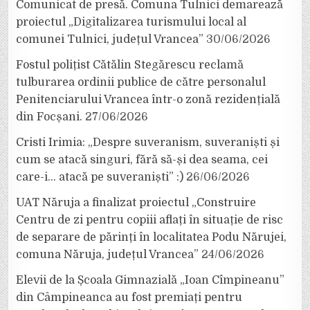
Comunicat de presă. Comuna Tulnici demarează
proiectul „Digitalizarea turismului local al
comunei Tulnici, județul Vrancea”
30/06/2026
Fostul polițist Cătălin Stegărescu reclamă
tulburarea ordinii publice de către personalul
Penitenciarului Vrancea într-o zonă rezidențială
din Focșani.
27/06/2026
Cristi Irimia: „Despre suveranism, suveraniști și
cum se atacă singuri, fără să-și dea seama, cei
care-i… atacă pe suveraniști” :)
26/06/2026
UAT Năruja a finalizat proiectul „Construire
Centru de zi pentru copiii aflați în situație de risc
de separare de părinți în localitatea Podu Nărujei,
comuna Năruja, județul Vrancea”
24/06/2026
Elevii de la Școala Gimnazială „Ioan Cîmpineanu”
din Câmpineanca au fost premiați pentru