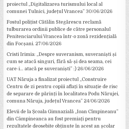
proiectul „Digitalizarea turismului local al
comunei Tulnici, județul Vrancea”
30/06/2026
Fostul polițist Cătălin Stegărescu reclamă
tulburarea ordinii publice de către personalul
Penitenciarului Vrancea într-o zonă rezidențială
din Focșani.
27/06/2026
Cristi Irimia: „Despre suveranism, suveraniști și
cum se atacă singuri, fără să-și dea seama, cei
care-i… atacă pe suveraniști” :)
26/06/2026
UAT Năruja a finalizat proiectul „Construire
Centru de zi pentru copiii aflați în situație de risc
de separare de părinți în localitatea Podu Nărujei,
comuna Năruja, județul Vrancea”
24/06/2026
Elevii de la Școala Gimnazială „Ioan Cîmpineanu”
din Câmpineanca au fost premiați pentru
rezultatele deosebite obținute în acest an școlar