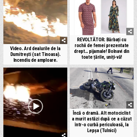
REVOLTĂTOR: Bărbați cu
rochii de femei prezentate
Video. Ard dealurile de la
drept… pijamale! Bolnavi din
Dumitrești (sat Tinoasa).
toate țările, uniți-vă!
Incendiu de amploare.
Încă o dramă. Alt motociclist
a murit astăzi după ce a căzut
într-o curbă periculoasă, la
Lepșa (Tulnici)