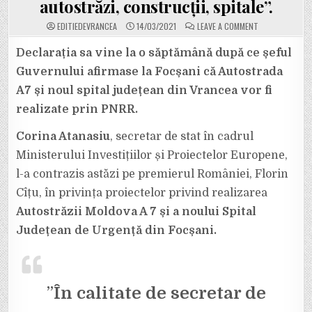
autostrăzi, construcții, spitale”.
ON
EDITIEDEVRANCEA
14/03/2021
LEAVE A COMMENT
VIDEO.
USR
ÎȘI
Declarația sa vine la o săptămână după ce șeful
BATE
JOC
Guvernului afirmase la Focșani că Autostrada
DE
MOLDOVA!
A7 și noul spital județean din Vrancea vor fi
CORINA
ATANASIU
realizate prin PNRR.
(USR)
ÎL
CONTRAZICE
PE
Corina Atanasiu
, secretar de stat în cadrul
PREMIERUL
FLORIN
Ministerului Investițiilor și Proiectelor Europene,
CÎȚU:
”PRIN
l-a contrazis astăzi pe premierul României, Florin
PNRR
NU
Cîțu, în privința proiectelor privind realizarea
SE
POT
CONSTRUI
Autostrăzii Moldova A 7 și a noului Spital
STRĂZI,
AUTOSTRĂZI,
Județean de Urgență din Focșani.
CONSTRUCȚII,
SPITALE”.
”
În calitate de secretar de