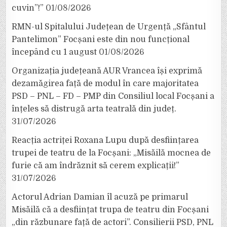
cuvin”!”
01/08/2026
RMN-ul Spitalului Județean de Urgență „Sfântul
Pantelimon” Focșani este din nou funcțional
începând cu 1 august
01/08/2026
Organizația județeană AUR Vrancea își exprimă
dezamăgirea față de modul în care majoritatea
PSD – PNL – FD – PMP din Consiliul local Focșani a
înțeles să distrugă arta teatrală din județ.
31/07/2026
Reacția actriței Roxana Lupu după desființarea
trupei de teatru de la Focșani: „Misăilă mocnea de
furie că am îndrăznit să cerem explicații!”
31/07/2026
Actorul Adrian Damian îl acuză pe primarul
Misăilă că a desființat trupa de teatru din Focșani
„din răzbunare față de actori”. Consilierii PSD, PNL