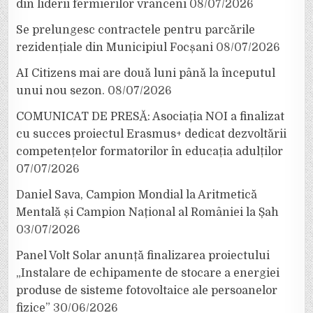
din liderii fermierilor vrânceni
08/07/2026
Se prelungesc contractele pentru parcările
rezidențiale din Municipiul Focșani
08/07/2026
AI Citizens mai are două luni până la începutul
unui nou sezon.
08/07/2026
COMUNICAT DE PRESĂ: Asociația NOI a finalizat
cu succes proiectul Erasmus+ dedicat dezvoltării
competențelor formatorilor în educația adulților
07/07/2026
Daniel Sava, Campion Mondial la Aritmetică
Mentală și Campion Național al României la Șah
03/07/2026
Panel Volt Solar anunță finalizarea proiectului
„Instalare de echipamente de stocare a energiei
produse de sisteme fotovoltaice ale persoanelor
fizice”
30/06/2026