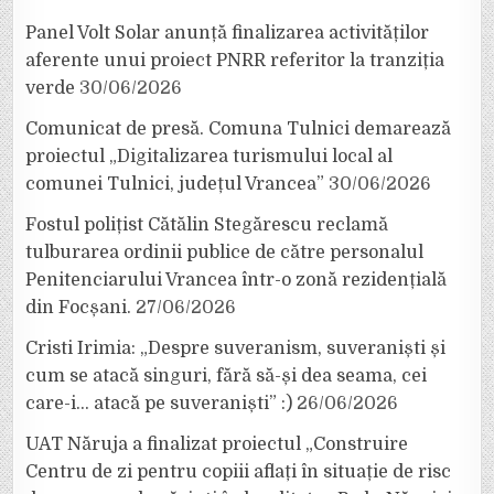
Panel Volt Solar anunță finalizarea activităților
aferente unui proiect PNRR referitor la tranziția
verde
30/06/2026
Comunicat de presă. Comuna Tulnici demarează
proiectul „Digitalizarea turismului local al
comunei Tulnici, județul Vrancea”
30/06/2026
Fostul polițist Cătălin Stegărescu reclamă
tulburarea ordinii publice de către personalul
Penitenciarului Vrancea într-o zonă rezidențială
din Focșani.
27/06/2026
Cristi Irimia: „Despre suveranism, suveraniști și
cum se atacă singuri, fără să-și dea seama, cei
care-i… atacă pe suveraniști” :)
26/06/2026
UAT Năruja a finalizat proiectul „Construire
Centru de zi pentru copiii aflați în situație de risc