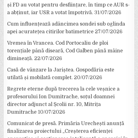
și FD au votat pentru desființare, în timp ce AUR s-
a abținut, iar USR a votat împotrivă.
31/07/2026
Cum influențează adâncimea sondei sub oglinda
apei acuratețea citirilor batimetrice
27/07/2026
Vremea în Vrancea. Cod Portocaliu de ploi
torențiale până diseară, Cod Galben până mâine
dimineață.
22/07/2026
Casă de vânzare la Jariștea. Gospodăria este
utilată și mobilată complet.
20/07/2026
Regrete eterne după trecerea la cele veșnice a
profesorului Ion Dumitrache, soțul doamnei
director adjunct al Școlii nr. 10, Mitrița
Dumitrache
10/07/2026
Comunicat de presă. Primăria Urechești anunță
finalizarea proiectului „Creșterea eficienței