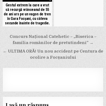
Gestul extrem la care a vrut
să recurgă vrânceanul de 55
de ani ars pe un vagon de tren
în Gara Focșani, cu câteva
secunde înainte de tragedie.
Navigare
Concurs Național Catehetic – „Biserica –
în
familia românilor de pretutindeni” →
articole
← ULTIMA ORĂ! Un nou accident pe Centura de
ocolire a Focșaniului
Lasă un răspuns