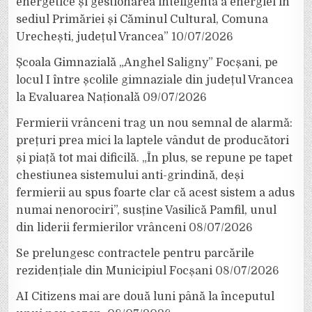
energetice și gestionarea inteligentă a energiei în
sediul Primăriei și Căminul Cultural, Comuna
Urechești, județul Vrancea”
10/07/2026
Școala Gimnazială „Anghel Saligny” Focșani, pe
locul I între școlile gimnaziale din județul Vrancea
la Evaluarea Națională
09/07/2026
Fermierii vrânceni trag un nou semnal de alarmă:
prețuri prea mici la laptele vândut de producători
și piață tot mai dificilă. „În plus, se repune pe tapet
chestiunea sistemului anti-grindină, deși
fermierii au spus foarte clar că acest sistem a adus
numai nenorociri”, susține Vasilică Pamfil, unul
din liderii fermierilor vrânceni
08/07/2026
Se prelungesc contractele pentru parcările
rezidențiale din Municipiul Focșani
08/07/2026
AI Citizens mai are două luni până la începutul