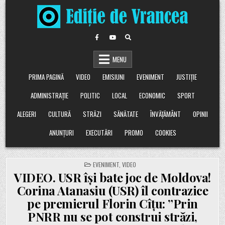
Skip
to
content
MENU
PRIMA PAGINĂ
VIDEO
EMISIUNI
EVENIMENT
JUSTIȚIE
ADMINISTRAȚIE
POLITIC
LOCAL
ECONOMIC
SPORT
ALEGERI
CULTURĂ
STRĂZI
SĂNĂTATE
ÎNVĂȚĂMÂNT
OPINII
ANUNȚURI
EXECUTĂRI
PROMO
COOKIES
POSTED
EVENIMENT
,
VIDEO
IN
VIDEO. USR își bate joc de Moldova!
Corina Atanasiu (USR) îl contrazice
pe premierul Florin Cîțu: ”Prin
PNRR nu se pot construi străzi,