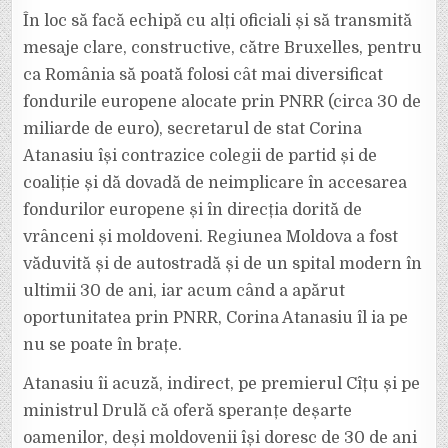
În loc să facă echipă cu alți oficiali și să transmită
mesaje clare, constructive, către Bruxelles, pentru
ca România să poată folosi cât mai diversificat
fondurile europene alocate prin PNRR (circa 30 de
miliarde de euro), secretarul de stat Corina
Atanasiu își contrazice colegii de partid și de
coaliție și dă dovadă de neimplicare în accesarea
fondurilor europene și în direcția dorită de
vrânceni și moldoveni. Regiunea Moldova a fost
văduvită și de autostradă și de un spital modern în
ultimii 30 de ani, iar acum când a apărut
oportunitatea prin PNRR, Corina Atanasiu îl ia pe
nu se poate în brațe.
Atanasiu îi acuză, indirect, pe premierul Cîțu și pe
ministrul Drulă că oferă speranțe deșarte
oamenilor, deși moldovenii își doresc de 30 de ani