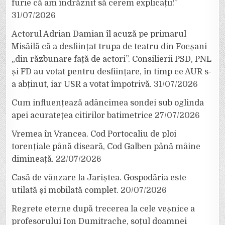
furie că am îndrăznit să cerem explicații!”
31/07/2026
Actorul Adrian Damian îl acuză pe primarul
Misăilă că a desființat trupa de teatru din Focșani
„din răzbunare față de actori”. Consilierii PSD, PNL
și FD au votat pentru desființare, în timp ce AUR s-
a abținut, iar USR a votat împotrivă.
31/07/2026
Cum influențează adâncimea sondei sub oglinda
apei acuratețea citirilor batimetrice
27/07/2026
Vremea în Vrancea. Cod Portocaliu de ploi
torențiale până diseară, Cod Galben până mâine
dimineață.
22/07/2026
Casă de vânzare la Jariștea. Gospodăria este
utilată și mobilată complet.
20/07/2026
Regrete eterne după trecerea la cele veșnice a
profesorului Ion Dumitrache, soțul doamnei