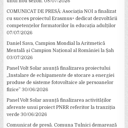
unui nou sezon.
08/07/2026
COMUNICAT DE PRESĂ: Asociația NOI a finalizat
cu succes proiectul Erasmus+ dedicat dezvoltării
competențelor formatorilor în educația adulților
07/07/2026
Daniel Sava, Campion Mondial la Aritmetică
Mentală și Campion Național al României la Șah
03/07/2026
Panel Volt Solar anunță finalizarea proiectului
„Instalare de echipamente de stocare a energiei
produse de sisteme fotovoltaice ale persoanelor
fizice”
30/06/2026
Panel Volt Solar anunță finalizarea activităților
aferente unui proiect PNRR referitor la tranziția
verde
30/06/2026
Comunicat de presă. Comuna Tulnici demarează