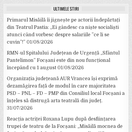
ULTIMELE ȘTIRI
Primarul Misăilă îi jignește pe actorii îndepărtați
din Teatrul Pastia: „Ei gândesc ca niște socialiști
atunci când vorbesc despre salariile ”ce li se
cuvin”!”
01/08/2026
RMN-ul Spitalului Județean de Urgență „Sfântul
Pantelimon” Focșani este din nou funcțional
începând cu 1 august
01/08/2026
Organizația județeană AUR Vrancea își exprimă
dezamăgirea față de modul în care majoritatea
PSD – PNL – FD – PMP din Consiliul local Focșani a
înțeles să distrugă arta teatrală din județ.
31/07/2026
Reacția actriței Roxana Lupu după desființarea
trupei de teatru de la Focșani: „Misăilă mocnea de