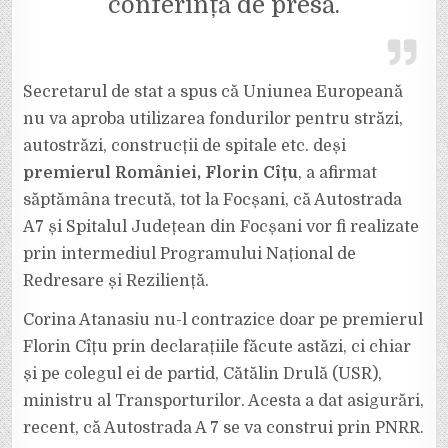
conferință de presă.
Secretarul de stat a spus că Uniunea Europeană
nu va aproba utilizarea fondurilor pentru străzi,
autostrăzi, construcții de spitale etc. deși
premierul României, Florin Cîțu
, a afirmat
săptămâna trecută, tot la Focșani, că Autostrada
A7 și Spitalul Județean din Focșani vor fi realizate
prin intermediul Programului Național de
Redresare și Reziliență.
Corina Atanasiu nu-l contrazice doar pe premierul
Florin Cîțu prin declarațiile făcute astăzi, ci chiar
și pe colegul ei de partid, Cătălin Drulă (USR),
ministru al Transporturilor. Acesta a dat asigurări,
recent, că Autostrada A 7 se va construi prin PNRR.