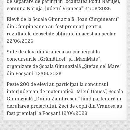
de separare de părinți în localitatea Podu Nărujei,
comuna Năruja, județul Vrancea”
24/06/2026
Elevii de la Școala Gimnazială „Ioan Cîmpineanu”
din Câmpineanca au fost premiați pentru
rezultatele deosebite obținute în acest an școlar
22/06/2026
Sute de elevi din Vrancea au participat la
concursurile „Grămăticel” și „MaxiMate”,
organizate de Școala Gimnazială „Ștefan cel Mare”
din Focșani.
12/06/2026
Peste 200 de elevi au participat la concursul
interjudețean de matematică „Micul Gauss”, Școala
Gimnazială „Duiliu Zamfirescu” fiind parteneră în
derularea proiectului. Zeci de copii din Vrancea au
fost premiați la Focșani
12/06/2026