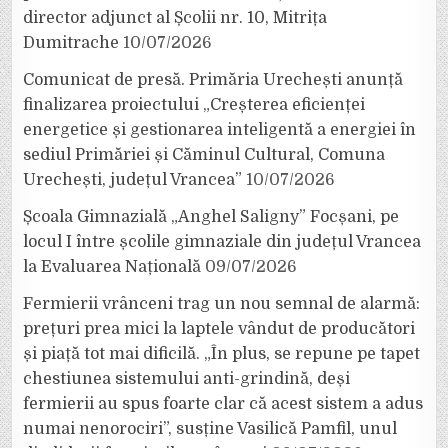
director adjunct al Școlii nr. 10, Mitrița
Dumitrache
10/07/2026
Comunicat de presă. Primăria Urechești anunță
finalizarea proiectului „Creșterea eficienței
energetice și gestionarea inteligentă a energiei în
sediul Primăriei și Căminul Cultural, Comuna
Urechești, județul Vrancea”
10/07/2026
Școala Gimnazială „Anghel Saligny” Focșani, pe
locul I între școlile gimnaziale din județul Vrancea
la Evaluarea Națională
09/07/2026
Fermierii vrânceni trag un nou semnal de alarmă:
prețuri prea mici la laptele vândut de producători
și piață tot mai dificilă. „În plus, se repune pe tapet
chestiunea sistemului anti-grindină, deși
fermierii au spus foarte clar că acest sistem a adus
numai nenorociri”, susține Vasilică Pamfil, unul