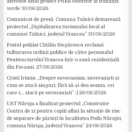
aferente unui proiect PNRR referitor la tranziția
verde
30/06/2026
Comunicat de presă. Comuna Tulnici demarează
proiectul „Digitalizarea turismului local al
comunei Tulnici, județul Vrancea”
30/06/2026
Fostul polițist Cătălin Stegărescu reclamă
tulburarea ordinii publice de către personalul
Penitenciarului Vrancea într-o zonă rezidențială
din Focșani.
27/06/2026
Cristi Irimia: „Despre suveranism, suveraniști și
cum se atacă singuri, fără să-și dea seama, cei
care-i… atacă pe suveraniști” :)
26/06/2026
UAT Năruja a finalizat proiectul „Construire
Centru de zi pentru copiii aflați în situație de risc
de separare de părinți în localitatea Podu Nărujei,
comuna Năruja, județul Vrancea”
24/06/2026