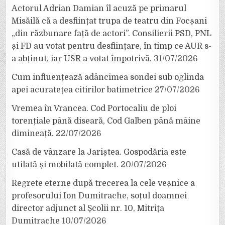
Actorul Adrian Damian îl acuză pe primarul
Misăilă că a desființat trupa de teatru din Focșani
„din răzbunare față de actori”. Consilierii PSD, PNL
și FD au votat pentru desființare, în timp ce AUR s-
a abținut, iar USR a votat împotrivă.
31/07/2026
Cum influențează adâncimea sondei sub oglinda
apei acuratețea citirilor batimetrice
27/07/2026
Vremea în Vrancea. Cod Portocaliu de ploi
torențiale până diseară, Cod Galben până mâine
dimineață.
22/07/2026
Casă de vânzare la Jariștea. Gospodăria este
utilată și mobilată complet.
20/07/2026
Regrete eterne după trecerea la cele veșnice a
profesorului Ion Dumitrache, soțul doamnei
director adjunct al Școlii nr. 10, Mitrița
Dumitrache
10/07/2026