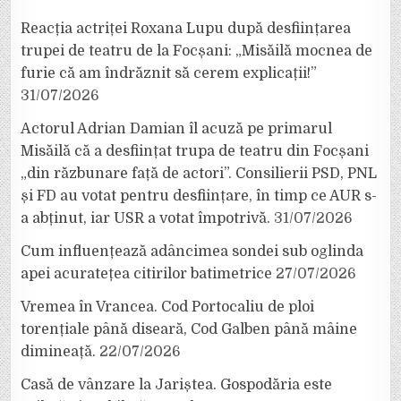
Reacția actriței Roxana Lupu după desființarea
trupei de teatru de la Focșani: „Misăilă mocnea de
furie că am îndrăznit să cerem explicații!”
31/07/2026
Actorul Adrian Damian îl acuză pe primarul
Misăilă că a desființat trupa de teatru din Focșani
„din răzbunare față de actori”. Consilierii PSD, PNL
și FD au votat pentru desființare, în timp ce AUR s-
a abținut, iar USR a votat împotrivă.
31/07/2026
Cum influențează adâncimea sondei sub oglinda
apei acuratețea citirilor batimetrice
27/07/2026
Vremea în Vrancea. Cod Portocaliu de ploi
torențiale până diseară, Cod Galben până mâine
dimineață.
22/07/2026
Casă de vânzare la Jariștea. Gospodăria este