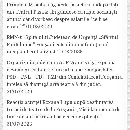
Primarul Misăilă îi jignește pe actorii îndepărtați
din Teatrul Pastia: „Ei gândesc ca niște socialiști
atunci când vorbesc despre salariile ”ce li se
cuvin”!”
01/08/2026
RMN-ul Spitalului Județean de Urgență „Sfântul
Pantelimon” Focșani este din nou funcțional
începând cu 1 august
01/08/2026
Organizația județeană AUR Vrancea își exprimă
dezamăgirea față de modul în care majoritatea
PSD – PNL – FD – PMP din Consiliul local Focșani a
înțeles să distrugă arta teatrală din județ.
31/07/2026
Reacția actriței Roxana Lupu după desființarea
trupei de teatru de la Focșani: „Misăilă mocnea de
furie că am îndrăznit să cerem explicații!”
31/07/2026