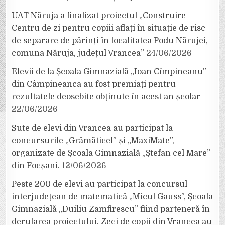
UAT Năruja a finalizat proiectul „Construire
Centru de zi pentru copiii aflați în situație de risc
de separare de părinți în localitatea Podu Nărujei,
comuna Năruja, județul Vrancea”
24/06/2026
Elevii de la Școala Gimnazială „Ioan Cîmpineanu”
din Câmpineanca au fost premiați pentru
rezultatele deosebite obținute în acest an școlar
22/06/2026
Sute de elevi din Vrancea au participat la
concursurile „Grămăticel” și „MaxiMate”,
organizate de Școala Gimnazială „Ștefan cel Mare”
din Focșani.
12/06/2026
Peste 200 de elevi au participat la concursul
interjudețean de matematică „Micul Gauss”, Școala
Gimnazială „Duiliu Zamfirescu” fiind parteneră în
derularea proiectului. Zeci de copii din Vrancea au