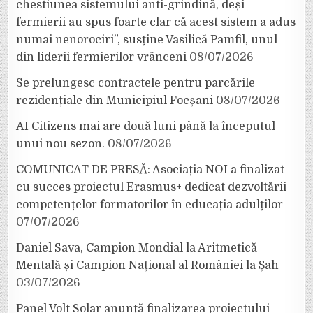
chestiunea sistemului anti-grindină, deși
fermierii au spus foarte clar că acest sistem a adus
numai nenorociri”, susține Vasilică Pamfil, unul
din liderii fermierilor vrânceni
08/07/2026
Se prelungesc contractele pentru parcările
rezidențiale din Municipiul Focșani
08/07/2026
AI Citizens mai are două luni până la începutul
unui nou sezon.
08/07/2026
COMUNICAT DE PRESĂ: Asociația NOI a finalizat
cu succes proiectul Erasmus+ dedicat dezvoltării
competențelor formatorilor în educația adulților
07/07/2026
Daniel Sava, Campion Mondial la Aritmetică
Mentală și Campion Național al României la Șah
03/07/2026
Panel Volt Solar anunță finalizarea proiectului