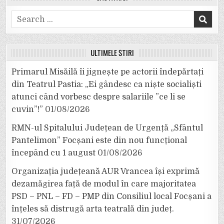
Search
for:
ULTIMELE ȘTIRI
Primarul Misăilă îi jignește pe actorii îndepărtați
din Teatrul Pastia: „Ei gândesc ca niște socialiști
atunci când vorbesc despre salariile ”ce li se
cuvin”!”
01/08/2026
RMN-ul Spitalului Județean de Urgență „Sfântul
Pantelimon” Focșani este din nou funcțional
începând cu 1 august
01/08/2026
Organizația județeană AUR Vrancea își exprimă
dezamăgirea față de modul în care majoritatea
PSD – PNL – FD – PMP din Consiliul local Focșani a
înțeles să distrugă arta teatrală din județ.
31/07/2026