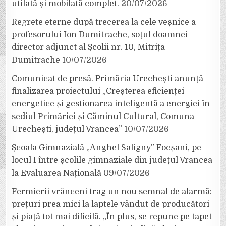
utilată și mobilată complet.
20/07/2026
Regrete eterne după trecerea la cele veșnice a
profesorului Ion Dumitrache, soțul doamnei
director adjunct al Școlii nr. 10, Mitrița
Dumitrache
10/07/2026
Comunicat de presă. Primăria Urechești anunță
finalizarea proiectului „Creșterea eficienței
energetice și gestionarea inteligentă a energiei în
sediul Primăriei și Căminul Cultural, Comuna
Urechești, județul Vrancea”
10/07/2026
Școala Gimnazială „Anghel Saligny” Focșani, pe
locul I între școlile gimnaziale din județul Vrancea
la Evaluarea Națională
09/07/2026
Fermierii vrânceni trag un nou semnal de alarmă:
prețuri prea mici la laptele vândut de producători
și piață tot mai dificilă. „În plus, se repune pe tapet