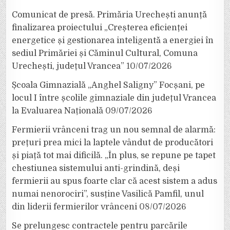
Comunicat de presă. Primăria Urechești anunță
finalizarea proiectului „Creșterea eficienței
energetice și gestionarea inteligentă a energiei în
sediul Primăriei și Căminul Cultural, Comuna
Urechești, județul Vrancea”
10/07/2026
Școala Gimnazială „Anghel Saligny” Focșani, pe
locul I între școlile gimnaziale din județul Vrancea
la Evaluarea Națională
09/07/2026
Fermierii vrânceni trag un nou semnal de alarmă:
prețuri prea mici la laptele vândut de producători
și piață tot mai dificilă. „În plus, se repune pe tapet
chestiunea sistemului anti-grindină, deși
fermierii au spus foarte clar că acest sistem a adus
numai nenorociri”, susține Vasilică Pamfil, unul
din liderii fermierilor vrânceni
08/07/2026
Se prelungesc contractele pentru parcările