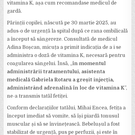
ÎN
vitamina K, așa cum recomandase medicul de
LOC
DE
gardă.
VITAMINA
K.
FETIȚA
Părinții copilei, născută pe 30 martie 2025, au
A
SUFERIT
adus-o de urgență la spital după ce rana ombilicală
UN
ȘOC
ÎNSĂ
a început să sângereze. Consultată de medicul
A
FOST
Adina Boșcan, micuța a primit indicația de a i se
SALVATĂ
ÎN
administra o doză de vitamina K, necesară pentru
ULTIMA
CLIPĂ.
coagularea sângelui. Însă, „
în momentul
administrării tratamentului, asistenta
medicală Gabriela Rotaru a greșit injecția,
administrând adrenalină în loc de vitamina K
”,
ne-a transmis tatăl fetiței.
Conform declarațiilor tatălui, Mihai Encea, fetița a
început imediat să vomite, să își piardă tonusul
muscular și să se învinețească. Bebelușul a fost
stabilizat de urgență, pus pe perfuzii, și este în