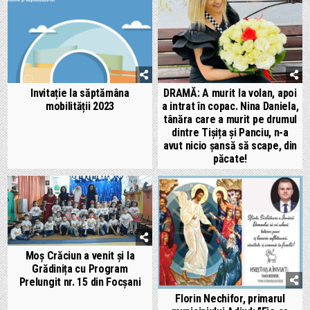
Invitație la săptămâna
DRAMĂ: A murit la volan, apoi
mobilității 2023
a intrat în copac. Nina Daniela,
tânăra care a murit pe drumul
dintre Tișița și Panciu, n-a
avut nicio șansă să scape, din
păcate!
Moș Crăciun a venit și la
Grădinița cu Program
Prelungit nr. 15 din Focșani
Florin Nechifor, primarul