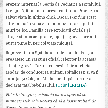
prezent internat la Secția de Pediatrie a spitalului,
la etajul 5, fiind monitorizat continuu. Practic, i s-a
salvat viața în ultima clipă. Dacă i s-ar fi injectat
adrenalina în venă și nu în mușchi, ar fi putut
muri pe loc. Familia cere explicații oficiale și
atrage atenția asupra neglijenței grave care ar fi
putut pune în pericol viața micuței.
Reprezentanții Spitalului Județean din Focșani
pregătesc un răspuns oficial referitor la această
situație gravă. Cazul urmează să fie anchetat,
așadar, de conducerea unității spitalicești și va fi
anunțat și Colegiul Medicilor, după cum ne-a
declarat tatăl bebelușului.
(Cristi IRIMIA)
Foto: În imagine, asistenta care a spus că se
numește Gabriela Rotaru când a fost întrebată de I.
Encea (mama bebelușului).