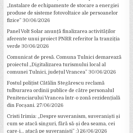
„Instalare de echipamente de stocare a energiei
produse de sisteme fotovoltaice ale persoanelor
fizice”
30/06/2026
Panel Volt Solar anunță finalizarea activităților
aferente unui proiect PNRR referitor la tranziția
verde
30/06/2026
Comunicat de presă. Comuna Tulnici demarează
proiectul „Digitalizarea turismului local al
comunei Tulnici, județul Vrancea”
30/06/2026
Fostul polițist Cătălin Stegărescu reclamă
tulburarea ordinii publice de către personalul
Penitenciarului Vrancea într-o zonă rezidențială
din Focșani.
27/06/2026
Cristi Irimia: „Despre suveranism, suveraniști și
cum se atacă singuri, fără să-și dea seama, cei
care-i… atacă pe suveraniști” :)
26/06/2026