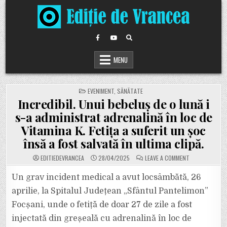
Skip
to
content
MENU
POSTED
EVENIMENT
,
SĂNĂTATE
IN
Incredibil. Unui bebeluș de o lună i
s-a administrat adrenalină în loc de
Vitamina K. Fetița a suferit un șoc
însă a fost salvată în ultima clipă.
ON
EDITIEDEVRANCEA
28/04/2025
LEAVE A COMMENT
INCREDIBIL.
UNUI
BEBELUȘ
Un grav incident medical a avut locsâmbătă, 26
DE
O
aprilie, la Spitalul Județean „Sfântul Pantelimon”
LUNĂ
I
Focșani, unde o fetiță de doar 27 de zile a fost
S-
A
injectată din greșeală cu adrenalină în loc de
ADMINISTRAT
ADRENALINĂ