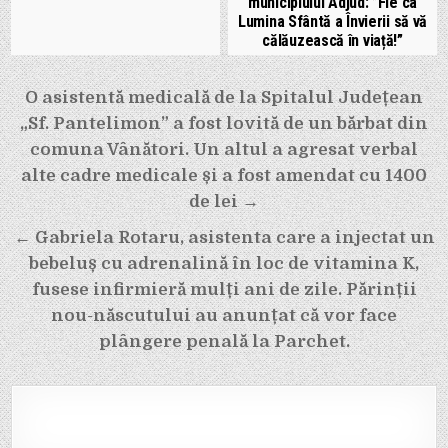
municipiului Adjud: ”Fie ca
Lumina Sfântă a Învierii să vă
călăuzească în viață!”
Navigare
O asistentă medicală de la Spitalul Județean
în
„Sf. Pantelimon” a fost lovită de un bărbat din
articole
comuna Vânători. Un altul a agresat verbal
alte cadre medicale și a fost amendat cu 1400
de lei →
← Gabriela Rotaru, asistenta care a injectat un
bebeluș cu adrenalină în loc de vitamina K,
fusese infirmieră mulți ani de zile. Părinții
nou-născutului au anunțat că vor face
plângere penală la Parchet.