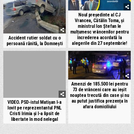
Noul președinte al CJ
Vrancea, Cătălin Toma, și
ministrul Ion Ștefan le
mulțumesc vrâncenilor pentru
încrederea acordată la
Accident rutier soldat cu o
alegerile din 27 septembrie!
persoană rănită, la Domnești
Amenzi de 185.500 lei pentru
73 de vrânceni care au ieșit
noaptea trecută din case și nu
au putut justifica prezența în
VIDEO. PSD-istul Matișan l-a
afara domiciliului
lovit pe reprezentantul PNL
Cristi Irimia și l-a lipsit de
libertate în mod nelegal