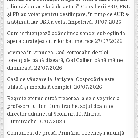
„din răzbunare față de actori”. Consilierii PSD, PNL
și FD au votat pentru desființare, în timp ce AUR s-
a abținut, iar USR a votat împotrivă.
31/07/2026
Cum influențează adâncimea sondei sub oglinda
apei acuratețea citirilor batimetrice
27/07/2026
Vremea în Vrancea. Cod Portocaliu de ploi
torențiale până diseară, Cod Galben până mâine
dimineață.
22/07/2026
Casă de vânzare la Jariștea. Gospodăria este
utilată și mobilată complet.
20/07/2026
Regrete eterne după trecerea la cele veșnice a
profesorului Ion Dumitrache, soțul doamnei
director adjunct al Școlii nr. 10, Mitrița
Dumitrache
10/07/2026
Comunicat de presă. Primăria Urechești anunță