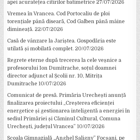
apei acuratețea citirilor batimetrice
27/07/2026
Vremea în Vrancea. Cod Portocaliu de ploi
torențiale până diseară, Cod Galben până mâine
dimineață.
22/07/2026
Casă de vânzare la Jariștea. Gospodăria este
utilată și mobilată complet.
20/07/2026
Regrete eterne după trecerea la cele veșnice a
profesorului Ion Dumitrache, soțul doamnei
director adjunct al Școlii nr. 10, Mitrița
Dumitrache
10/07/2026
Comunicat de presă. Primăria Urechești anunță
finalizarea proiectului „Creșterea eficienței
energetice și gestionarea inteligentă a energiei în
sediul Primăriei și Căminul Cultural, Comuna
Urechești, județul Vrancea”
10/07/2026
Școala Gimnazială „Anghel Saligny” Focșani, pe