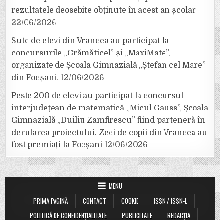
rezultatele deosebite obținute în acest an școlar
22/06/2026
Sute de elevi din Vrancea au participat la
concursurile „Grămăticel” și „MaxiMate”,
organizate de Școala Gimnazială „Ștefan cel Mare”
din Focșani.
12/06/2026
Peste 200 de elevi au participat la concursul
interjudețean de matematică „Micul Gauss”, Școala
Gimnazială „Duiliu Zamfirescu” fiind parteneră în
derularea proiectului. Zeci de copii din Vrancea au
fost premiați la Focșani
12/06/2026
MENU
PRIMA PAGINĂ
CONTACT
COOKIE
ISSN / ISSN-L
POLITICĂ DE CONFIDENȚIALITATE
PUBLICITATE
REDACȚIA