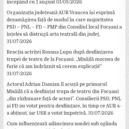
începând cu 1 august
01/08/2026
Organizația județeană AUR Vrancea își exprimă
dezamăgirea față de modul în care majoritatea
PSD – PNL – FD – PMP din Consiliul local Focșani a
înțeles să distrugă arta teatrală din județ.
31/07/2026
Reacția actriței Roxana Lupu după desființarea
trupei de teatru de la Focșani: „Misăilă mocnea de
furie că am îndrăznit să cerem explicații!”
31/07/2026
Actorul Adrian Damian îl acuză pe primarul
Misăilă că a desființat trupa de teatru din Focșani
„din răzbunare față de actori”. Consilierii PSD, PNL
și FD au votat pentru desființare, în timp ce AUR s-
a abținut, iar USR a votat împotrivă.
31/07/2026
Cum influențează adâncimea sondei sub oglinda