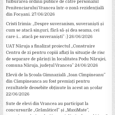
tulburarea ordinii publice de către personalul
Penitenciarului Vrancea într-o zonă rezidențială
din Focșani.
27/06/2026
Cristi Irimia: „Despre suveranism, suveraniști și
cum se atacă singuri, fără să-și dea seama, cei
care-i… atacă pe suveraniști” :)
26/06/2026
UAT Năruja a finalizat proiectul „Construire
Centru de zi pentru copiii aflați în situație de risc
de separare de părinți în localitatea Podu Nărujei,
comuna Năruja, județul Vrancea”
24/06/2026
Elevii de la Școala Gimnazială „Ioan Cîmpineanu”
din Câmpineanca au fost premiați pentru
rezultatele deosebite obținute în acest an școlar
22/06/2026
Sute de elevi din Vrancea au participat la
concursurile „Grămăticel” și „MaxiMate”,