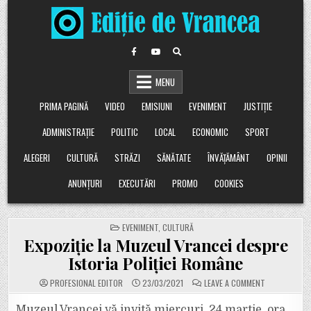
Skip
to
content
MENU
PRIMA PAGINĂ
VIDEO
EMISIUNI
EVENIMENT
JUSTIȚIE
ADMINISTRAȚIE
POLITIC
LOCAL
ECONOMIC
SPORT
ALEGERI
CULTURĂ
STRĂZI
SĂNĂTATE
ÎNVĂȚĂMÂNT
OPINII
ANUNȚURI
EXECUTĂRI
PROMO
COOKIES
POSTED
EVENIMENT
,
CULTURĂ
IN
Expoziție la Muzeul Vrancei despre
Istoria Poliției Române
ON
PROFESIONAL EDITOR
23/03/2021
LEAVE A COMMENT
EXPOZIȚIE
LA
MUZEUL
Muzeul Vrancei vă invită miercuri, 24 martie, ora