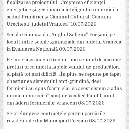
finalizarea proiectului „Creșterea eficienței
energetice și gestionarea inteligentă a energiei în
sediul Primăriei și Căminul Cultural, Comuna
Urechești, județul Vrancea”
10/07/2026
Școala Gimnazială „Anghel Saligny” Focșani, pe
locul I între școlile gimnaziale din județul Vrancea
la Evaluarea Națională
09/07/2026
Fermierii vrânceni trag un nou semnal de alarmă:
prețuri prea mici la laptele vândut de producători
și piață tot mai dificilă. „În plus, se repune pe tapet
chestiunea sistemului anti-grindină, deși
fermierii au spus foarte clar că acest sistem a adus
numai nenorociri”, susține Vasilică Pamfil, unul
din liderii fermierilor vrânceni
08/07/2026
Se prelungesc contractele pentru parcările
rezidențiale din Municipiul Focșani
08/07/2026