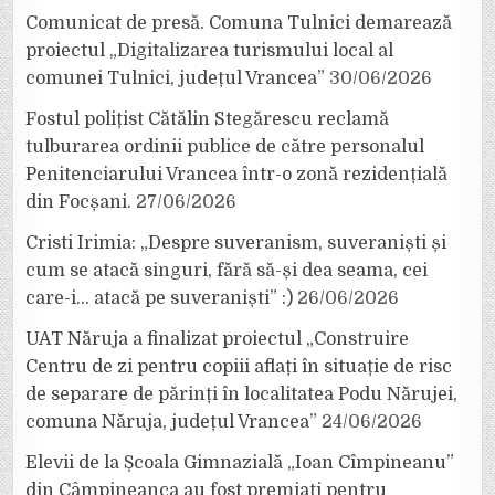
Comunicat de presă. Comuna Tulnici demarează
proiectul „Digitalizarea turismului local al
comunei Tulnici, județul Vrancea”
30/06/2026
Fostul polițist Cătălin Stegărescu reclamă
tulburarea ordinii publice de către personalul
Penitenciarului Vrancea într-o zonă rezidențială
din Focșani.
27/06/2026
Cristi Irimia: „Despre suveranism, suveraniști și
cum se atacă singuri, fără să-și dea seama, cei
care-i… atacă pe suveraniști” :)
26/06/2026
UAT Năruja a finalizat proiectul „Construire
Centru de zi pentru copiii aflați în situație de risc
de separare de părinți în localitatea Podu Nărujei,
comuna Năruja, județul Vrancea”
24/06/2026
Elevii de la Școala Gimnazială „Ioan Cîmpineanu”
din Câmpineanca au fost premiați pentru