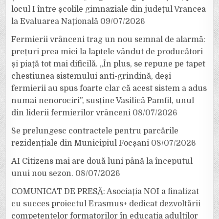
locul I între școlile gimnaziale din județul Vrancea
la Evaluarea Națională
09/07/2026
Fermierii vrânceni trag un nou semnal de alarmă:
prețuri prea mici la laptele vândut de producători
și piață tot mai dificilă. „În plus, se repune pe tapet
chestiunea sistemului anti-grindină, deși
fermierii au spus foarte clar că acest sistem a adus
numai nenorociri”, susține Vasilică Pamfil, unul
din liderii fermierilor vrânceni
08/07/2026
Se prelungesc contractele pentru parcările
rezidențiale din Municipiul Focșani
08/07/2026
AI Citizens mai are două luni până la începutul
unui nou sezon.
08/07/2026
COMUNICAT DE PRESĂ: Asociația NOI a finalizat
cu succes proiectul Erasmus+ dedicat dezvoltării
competențelor formatorilor în educația adulților