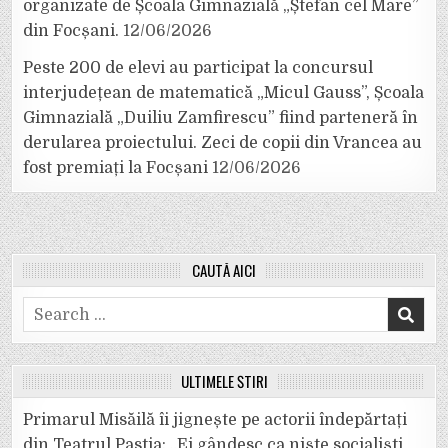
organizate de Școala Gimnazială „Ștefan cel Mare”
din Focșani.
12/06/2026
Peste 200 de elevi au participat la concursul
interjudețean de matematică „Micul Gauss”, Școala
Gimnazială „Duiliu Zamfirescu” fiind parteneră în
derularea proiectului. Zeci de copii din Vrancea au
fost premiați la Focșani
12/06/2026
CAUTĂ AICI
Search
for:
ULTIMELE ȘTIRI
Primarul Misăilă îi jignește pe actorii îndepărtați
din Teatrul Pastia: „Ei gândesc ca niște socialiști