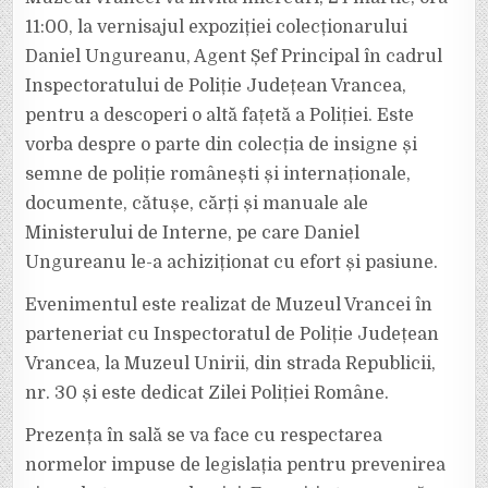
VRANCEI
DESPRE
11:00, la vernisajul expoziției colecționarului
ISTORIA
POLIȚIEI
Daniel Ungureanu, Agent Șef Principal în cadrul
ROMÂNE
Inspectoratului de Poliție Județean Vrancea,
pentru a descoperi o altă fațetă a Poliției. Este
vorba despre o parte din colecția de insigne și
semne de poliție românești și internaționale,
documente, cătușe, cărți și manuale ale
Ministerului de Interne, pe care Daniel
Ungureanu le-a achiziționat cu efort și pasiune.
Evenimentul este realizat de Muzeul Vrancei în
parteneriat cu Inspectoratul de Poliție Județean
Vrancea, la Muzeul Unirii, din strada Republicii,
nr. 30 și este dedicat Zilei Poliției Române.
Prezența în sală se va face cu respectarea
normelor impuse de legislația pentru prevenirea