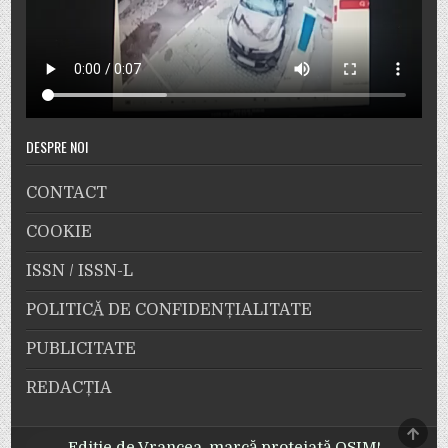
DESPRE NOI
CONTACT
COOKIE
ISSN / ISSN-L
POLITICĂ DE CONFIDENȚIALITATE
PUBLICITATE
REDACȚIA
SCRO
TO
Ediție de Vrancea, marcă protejată OSIM!