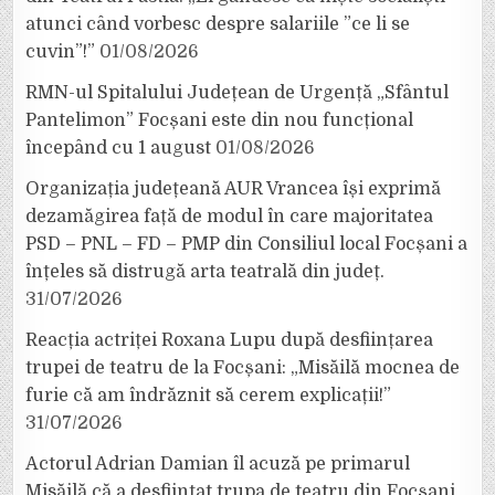
atunci când vorbesc despre salariile ”ce li se
cuvin”!”
01/08/2026
RMN-ul Spitalului Județean de Urgență „Sfântul
Pantelimon” Focșani este din nou funcțional
începând cu 1 august
01/08/2026
Organizația județeană AUR Vrancea își exprimă
dezamăgirea față de modul în care majoritatea
PSD – PNL – FD – PMP din Consiliul local Focșani a
înțeles să distrugă arta teatrală din județ.
31/07/2026
Reacția actriței Roxana Lupu după desființarea
trupei de teatru de la Focșani: „Misăilă mocnea de
furie că am îndrăznit să cerem explicații!”
31/07/2026
Actorul Adrian Damian îl acuză pe primarul
Misăilă că a desființat trupa de teatru din Focșani