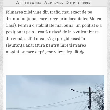
ON
EDITIEDEVRANCEA
23/02/2025
LEAVE A COMMENT
VIDEO.
UN
POLIȚIST
Filmarea zilei vine din trafic, mai exact de pe
S-
A
drumul național care trece prin localitatea Moțca
AȘEZAT
„STRATEGIC”
(Iași). Pentru o stabilitate mai bună, un polițist s-a
CU
RADARUL
poziționat pe o… roată uriașă de la o vulcanizare
PENTRU
VITEZĂ
PE
din zonă, astfel încât să-și pregătească în
O
ROATĂ
siguranță aparatura pentru înregistrarea
URIAȘĂ
DE
mașinilor care depășesc viteza legală. 🙂
LA
O
VULCANIZARE.
:)