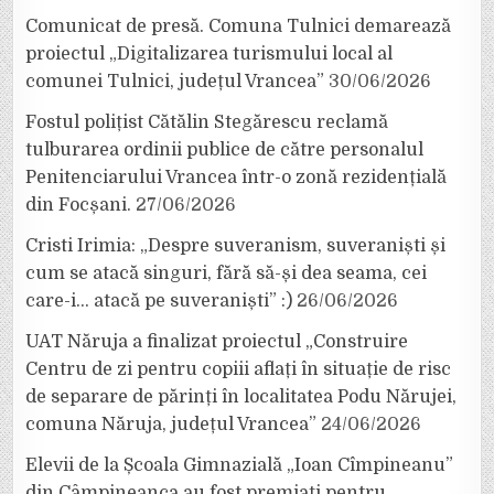
Comunicat de presă. Comuna Tulnici demarează
proiectul „Digitalizarea turismului local al
comunei Tulnici, județul Vrancea”
30/06/2026
Fostul polițist Cătălin Stegărescu reclamă
tulburarea ordinii publice de către personalul
Penitenciarului Vrancea într-o zonă rezidențială
din Focșani.
27/06/2026
Cristi Irimia: „Despre suveranism, suveraniști și
cum se atacă singuri, fără să-și dea seama, cei
care-i… atacă pe suveraniști” :)
26/06/2026
UAT Năruja a finalizat proiectul „Construire
Centru de zi pentru copiii aflați în situație de risc
de separare de părinți în localitatea Podu Nărujei,
comuna Năruja, județul Vrancea”
24/06/2026
Elevii de la Școala Gimnazială „Ioan Cîmpineanu”
din Câmpineanca au fost premiați pentru