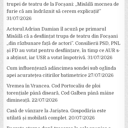
trupei de teatru de la Focșani: „Misăilă mocnea de
furie că am îndrăznit să cerem explicații!”
31/07/2026
Actorul Adrian Damian îl acuză pe primarul
Misăilă că a desființat trupa de teatru din Focșani
„din răzbunare față de actori”. Consilierii PSD, PNL
și FD au votat pentru desființare, în timp ce AUR s-
a abținut, iar USR a votat împotrivă.
31/07/2026
Cum influențează adâncimea sondei sub oglinda
apei acuratețea citirilor batimetrice
27/07/2026
Vremea în Vrancea. Cod Portocaliu de ploi
torențiale până diseară, Cod Galben până mâine
dimineață.
22/07/2026
Casă de vânzare la Jariștea. Gospodăria este
utilată și mobilată complet.
20/07/2026