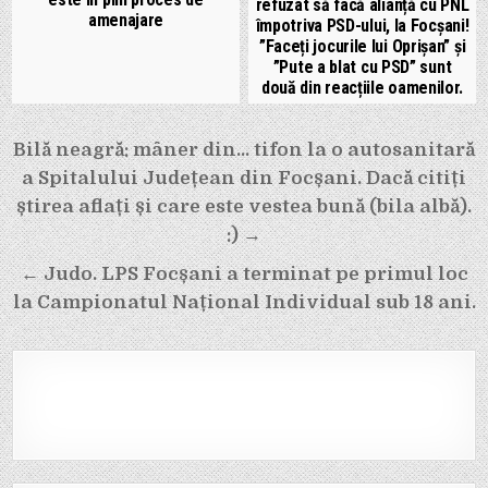
refuzat să facă alianță cu PNL
amenajare
împotriva PSD-ului, la Focșani!
”Faceți jocurile lui Oprișan” și
”Pute a blat cu PSD” sunt
două din reacțiile oamenilor.
Navigare
Bilă neagră: mâner din… tifon la o autosanitară
în
a Spitalului Județean din Focșani. Dacă citiți
articole
știrea aflați și care este vestea bună (bila albă).
:) →
← Judo. LPS Focșani a terminat pe primul loc
la Campionatul Național Individual sub 18 ani.