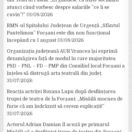
din Teatrul Pastia: „Ei gândesc ca niște socialiști
atunci când vorbesc despre salariile ”ce li se
cuvin”!”
01/08/2026
RMN-ul Spitalului Județean de Urgență „Sfântul
Pantelimon” Focșani este din nou funcțional
începând cu 1 august
01/08/2026
Organizația județeană AUR Vrancea își exprimă
dezamăgirea față de modul în care majoritatea
PSD – PNL – FD – PMP din Consiliul local Focșani a
înțeles să distrugă arta teatrală din județ.
31/07/2026
Reacția actriței Roxana Lupu după desființarea
trupei de teatru de la Focșani: „Misăilă mocnea de
furie că am îndrăznit să cerem explicații!”
31/07/2026
Actorul Adrian Damian îl acuză pe primarul