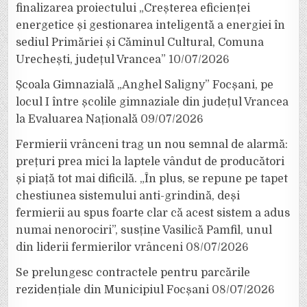
finalizarea proiectului „Creșterea eficienței
energetice și gestionarea inteligentă a energiei în
sediul Primăriei și Căminul Cultural, Comuna
Urechești, județul Vrancea”
10/07/2026
Școala Gimnazială „Anghel Saligny” Focșani, pe
locul I între școlile gimnaziale din județul Vrancea
la Evaluarea Națională
09/07/2026
Fermierii vrânceni trag un nou semnal de alarmă:
prețuri prea mici la laptele vândut de producători
și piață tot mai dificilă. „În plus, se repune pe tapet
chestiunea sistemului anti-grindină, deși
fermierii au spus foarte clar că acest sistem a adus
numai nenorociri”, susține Vasilică Pamfil, unul
din liderii fermierilor vrânceni
08/07/2026
Se prelungesc contractele pentru parcările
rezidențiale din Municipiul Focșani
08/07/2026