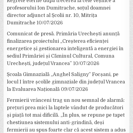
Regrete eterne după trecerea la cele veșnice a
profesorului Ion Dumitrache, soțul doamnei
director adjunct al Școlii nr. 10, Mitrița
Dumitrache
10/07/2026
Comunicat de presă. Primăria Urechești anunță
finalizarea proiectului „Creșterea eficienței
energetice și gestionarea inteligentă a energiei în
sediul Primăriei și Căminul Cultural, Comuna
Urechești, județul Vrancea”
10/07/2026
Școala Gimnazială „Anghel Saligny” Focșani, pe
locul I între școlile gimnaziale din județul Vrancea
la Evaluarea Națională
09/07/2026
Fermierii vrânceni trag un nou semnal de alarmă:
prețuri prea mici la laptele vândut de producători
și piață tot mai dificilă. „În plus, se repune pe tapet
chestiunea sistemului anti-grindină, deși
fermierii au spus foarte clar că acest sistem a adus