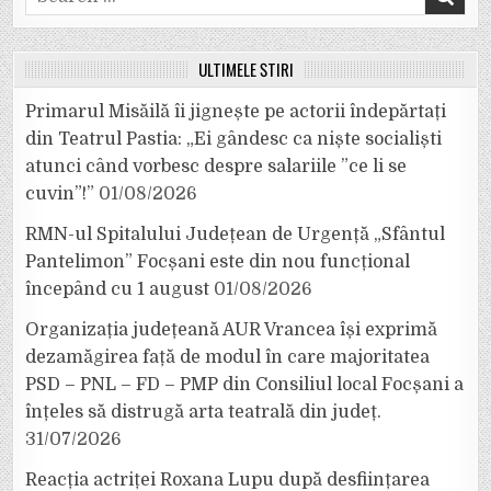
for:
ULTIMELE ȘTIRI
Primarul Misăilă îi jignește pe actorii îndepărtați
din Teatrul Pastia: „Ei gândesc ca niște socialiști
atunci când vorbesc despre salariile ”ce li se
cuvin”!”
01/08/2026
RMN-ul Spitalului Județean de Urgență „Sfântul
Pantelimon” Focșani este din nou funcțional
începând cu 1 august
01/08/2026
Organizația județeană AUR Vrancea își exprimă
dezamăgirea față de modul în care majoritatea
PSD – PNL – FD – PMP din Consiliul local Focșani a
înțeles să distrugă arta teatrală din județ.
31/07/2026
Reacția actriței Roxana Lupu după desființarea