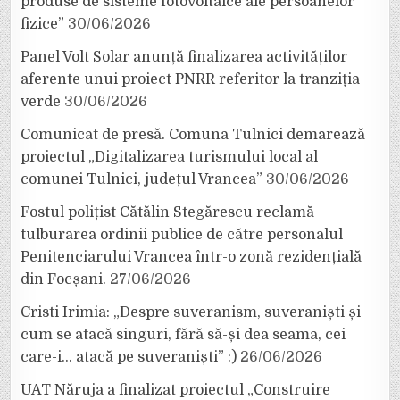
produse de sisteme fotovoltaice ale persoanelor
fizice”
30/06/2026
Panel Volt Solar anunță finalizarea activităților
aferente unui proiect PNRR referitor la tranziția
verde
30/06/2026
Comunicat de presă. Comuna Tulnici demarează
proiectul „Digitalizarea turismului local al
comunei Tulnici, județul Vrancea”
30/06/2026
Fostul polițist Cătălin Stegărescu reclamă
tulburarea ordinii publice de către personalul
Penitenciarului Vrancea într-o zonă rezidențială
din Focșani.
27/06/2026
Cristi Irimia: „Despre suveranism, suveraniști și
cum se atacă singuri, fără să-și dea seama, cei
care-i… atacă pe suveraniști” :)
26/06/2026
UAT Năruja a finalizat proiectul „Construire