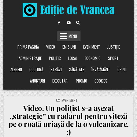
Skip
to
content
MENU
PRIMA PAGINĂ
VIDEO
EMISIUNI
EVENIMENT
JUSTIȚIE
ADMINISTRAȚIE
POLITIC
LOCAL
ECONOMIC
SPORT
ALEGERI
CULTURĂ
STRĂZI
SĂNĂTATE
ÎNVĂȚĂMÂNT
OPINII
ANUNȚURI
EXECUTĂRI
PROMO
COOKIES
POSTED
EVENIMENT
IN
Video. Un polițist s-a așezat
„strategic” cu radarul pentru viteză
pe o roată uriașă de la o vulcanizare.
:)