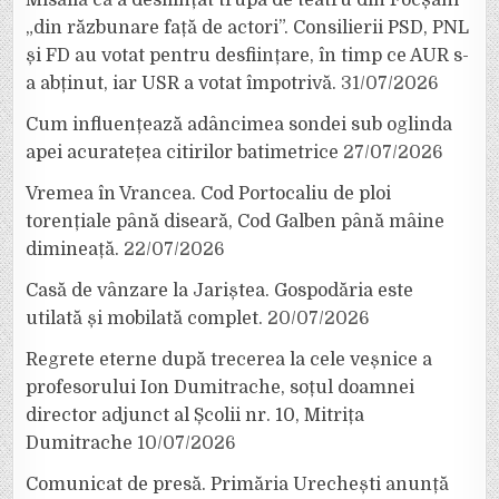
Misăilă că a desființat trupa de teatru din Focșani
„din răzbunare față de actori”. Consilierii PSD, PNL
și FD au votat pentru desființare, în timp ce AUR s-
a abținut, iar USR a votat împotrivă.
31/07/2026
Cum influențează adâncimea sondei sub oglinda
apei acuratețea citirilor batimetrice
27/07/2026
Vremea în Vrancea. Cod Portocaliu de ploi
torențiale până diseară, Cod Galben până mâine
dimineață.
22/07/2026
Casă de vânzare la Jariștea. Gospodăria este
utilată și mobilată complet.
20/07/2026
Regrete eterne după trecerea la cele veșnice a
profesorului Ion Dumitrache, soțul doamnei
director adjunct al Școlii nr. 10, Mitrița
Dumitrache
10/07/2026
Comunicat de presă. Primăria Urechești anunță