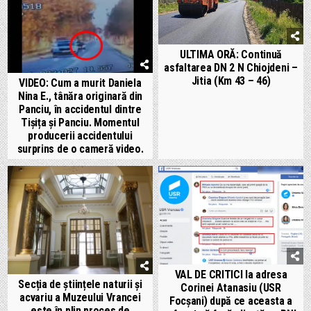
ULTIMA ORĂ: Continuă
asfaltarea DN 2 N Chiojdeni –
Jitia (Km 43 – 46)
VIDEO: Cum a murit Daniela
Nina E., tânăra originară din
Panciu, în accidentul dintre
Tișița și Panciu. Momentul
producerii accidentului
surprins de o cameră video.
VAL DE CRITICI la adresa
Secția de științele naturii și
Corinei Atanasiu (USR
acvariu a Muzeului Vrancei
Focșani) după ce aceasta a
este în plin proces de