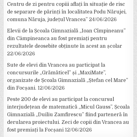
Centru de zi pentru copiii aflați în situație de risc
de separare de părinți în localitatea Podu Nărujei,
comuna Năruja, județul Vrancea”
24/06/2026
Elevii de la Școala Gimnazială „Ioan Cîmpineanu”
din Câmpineanca au fost premiați pentru
rezultatele deosebite obținute în acest an școlar
22/06/2026
Sute de elevi din Vrancea au participat la
concursurile „Grămăticel” și „MaxiMate”,
organizate de Școala Gimnazială „Ștefan cel Mare”
din Focșani.
12/06/2026
Peste 200 de elevi au participat la concursul
interjudețean de matematică „Micul Gauss”, Școala
Gimnazială „Duiliu Zamfirescu” fiind parteneră în
derularea proiectului. Zeci de copii din Vrancea au
fost premiați la Focșani
12/06/2026