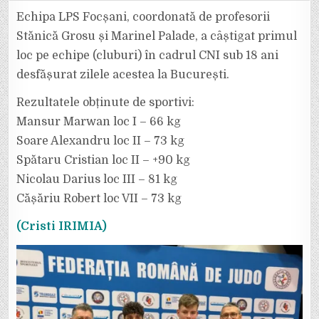
LPS
FOCȘANI
Echipa LPS Focșani, coordonată de profesorii
A
TERMINAT
Stănică Grosu și Marinel Palade, a câștigat primul
PE
PRIMUL
loc pe echipe (cluburi) în cadrul CNI sub 18 ani
LOC
LA
desfășurat zilele acestea la București.
CAMPIONATUL
NAȚIONAL
INDIVIDUAL
SUB
Rezultatele obținute de sportivi:
18
ANI.
Mansur Marwan loc I – 66 kg
Soare Alexandru loc II – 73 kg
Spătaru Cristian loc II – +90 kg
Nicolau Darius loc III – 81 kg
Cășăriu Robert loc VII – 73 kg
(Cristi IRIMIA)