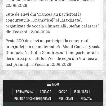
22/06/2026
Sute de elevi din Vrancea au participat la
concursurile „Grămăticel” și „MaxiMate”,
organizate de Școala Gimnazială „Ștefan cel Mare”
din Focșani.
12/06/2026
Peste 200 de elevi au participat la concursul
interjudețean de matematică „Micul Gauss”, Școala
Gimnazială „Duiliu Zamfirescu” fiind parteneră în
derularea proiectului. Zeci de copii din Vrancea au
fost premiați la Focșani
12/06/2026
MENU
PRIMA PAGINĂ
CONTACT
COOKIE
ISSN / ISSN-L
POLITICĂ DE CONFIDENȚIALITATE
PUBLICITATE
REDACȚIA