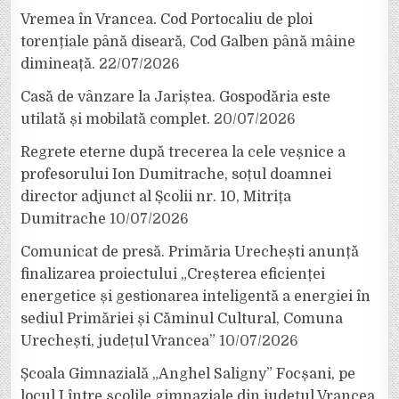
Vremea în Vrancea. Cod Portocaliu de ploi
torențiale până diseară, Cod Galben până mâine
dimineață.
22/07/2026
Casă de vânzare la Jariștea. Gospodăria este
utilată și mobilată complet.
20/07/2026
Regrete eterne după trecerea la cele veșnice a
profesorului Ion Dumitrache, soțul doamnei
director adjunct al Școlii nr. 10, Mitrița
Dumitrache
10/07/2026
Comunicat de presă. Primăria Urechești anunță
finalizarea proiectului „Creșterea eficienței
energetice și gestionarea inteligentă a energiei în
sediul Primăriei și Căminul Cultural, Comuna
Urechești, județul Vrancea”
10/07/2026
Școala Gimnazială „Anghel Saligny” Focșani, pe
locul I între școlile gimnaziale din județul Vrancea