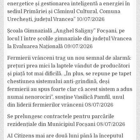
energetice și gestionarea inteligentă a energiei în
sediul Primăriei și Căminul Cultural, Comuna
Urechești, județul Vrancea”
10/07/2026
Școala Gimnazială „Anghel Saligny” Focșani, pe
locul I între școlile gimnaziale din județul Vrancea
la Evaluarea Națională
09/07/2026
Fermierii vrânceni trag un nou semnal de alarmă:
prețuri prea mici la laptele vândut de producători
și piață tot mai dificilă. „În plus, se repune pe tapet
chestiunea sistemului anti-grindină, deși
fermierii au spus foarte clar că acest sistem a adus
numai nenorociri”, susține Vasilică Pamfil, unul
din liderii fermierilor vrânceni
08/07/2026
Se prelungesc contractele pentru parcările
rezidențiale din Municipiul Focșani
08/07/2026
AI Citizens mai are două luni până la începutul