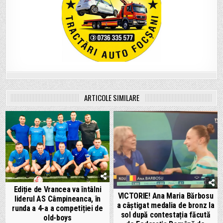
ARTICOLE SIMILARE
Ediție de Vrancea va întâlni
VICTORIE! Ana Maria Bărbosu
liderul AS Câmpineanca, în
a câștigat medalia de bronz la
runda a 4-a a competiției de
sol după contestația făcută
old-boys