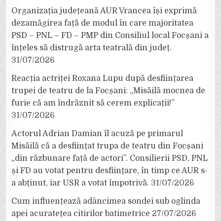
Organizația județeană AUR Vrancea își exprimă
dezamăgirea față de modul în care majoritatea
PSD – PNL – FD – PMP din Consiliul local Focșani a
înțeles să distrugă arta teatrală din județ.
31/07/2026
Reacția actriței Roxana Lupu după desființarea
trupei de teatru de la Focșani: „Misăilă mocnea de
furie că am îndrăznit să cerem explicații!”
31/07/2026
Actorul Adrian Damian îl acuză pe primarul
Misăilă că a desființat trupa de teatru din Focșani
„din răzbunare față de actori”. Consilierii PSD, PNL
și FD au votat pentru desființare, în timp ce AUR s-
a abținut, iar USR a votat împotrivă.
31/07/2026
Cum influențează adâncimea sondei sub oglinda
apei acuratețea citirilor batimetrice
27/07/2026