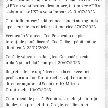
și FD au votat pentru desființare, în timp ce AUR s-
a abținut, iar USR a votat împotrivă.
31/07/2026
Cum influențează adâncimea sondei sub oglinda
apei acuratețea citirilor batimetrice
27/07/2026
Vremea în Vrancea. Cod Portocaliu de ploi
torențiale până diseară, Cod Galben până mâine
dimineață.
22/07/2026
Casă de vânzare la Jariștea. Gospodăria este
utilată și mobilată complet.
20/07/2026
Regrete eterne după trecerea la cele veșnice a
profesorului Ion Dumitrache, soțul doamnei
director adjunct al Școlii nr. 10, Mitrița
Dumitrache
10/07/2026
Comunicat de presă. Primăria Urechești anunță
finalizarea proiectului „Creșterea eficienței