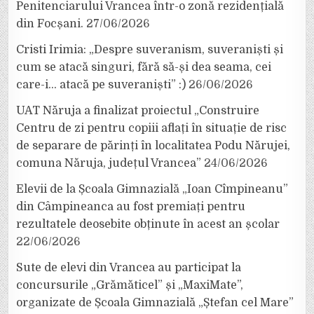
Penitenciarului Vrancea într-o zonă rezidențială
din Focșani.
27/06/2026
Cristi Irimia: „Despre suveranism, suveraniști și
cum se atacă singuri, fără să-și dea seama, cei
care-i… atacă pe suveraniști” :)
26/06/2026
UAT Năruja a finalizat proiectul „Construire
Centru de zi pentru copiii aflați în situație de risc
de separare de părinți în localitatea Podu Nărujei,
comuna Năruja, județul Vrancea”
24/06/2026
Elevii de la Școala Gimnazială „Ioan Cîmpineanu”
din Câmpineanca au fost premiați pentru
rezultatele deosebite obținute în acest an școlar
22/06/2026
Sute de elevi din Vrancea au participat la
concursurile „Grămăticel” și „MaxiMate”,
organizate de Școala Gimnazială „Ștefan cel Mare”