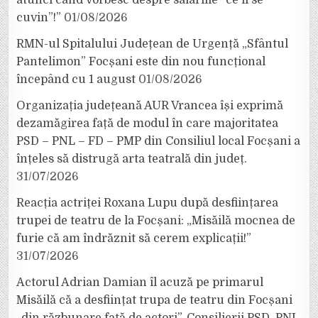
cuvin”!”
01/08/2026
RMN-ul Spitalului Județean de Urgență „Sfântul
Pantelimon” Focșani este din nou funcțional
începând cu 1 august
01/08/2026
Organizația județeană AUR Vrancea își exprimă
dezamăgirea față de modul în care majoritatea
PSD – PNL – FD – PMP din Consiliul local Focșani a
înțeles să distrugă arta teatrală din județ.
31/07/2026
Reacția actriței Roxana Lupu după desființarea
trupei de teatru de la Focșani: „Misăilă mocnea de
furie că am îndrăznit să cerem explicații!”
31/07/2026
Actorul Adrian Damian îl acuză pe primarul
Misăilă că a desființat trupa de teatru din Focșani
„din răzbunare față de actori”. Consilierii PSD, PNL