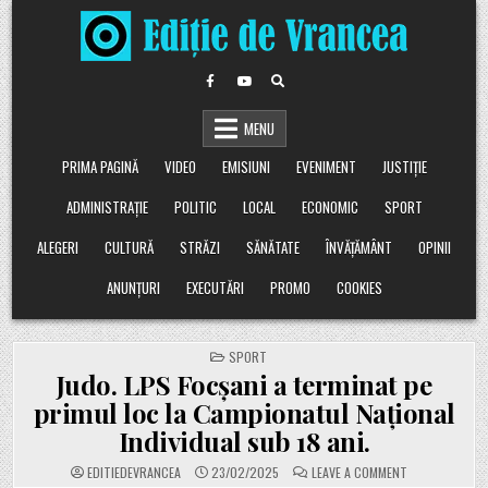
Skip
to
content
MENU
PRIMA PAGINĂ
VIDEO
EMISIUNI
EVENIMENT
JUSTIȚIE
ADMINISTRAȚIE
POLITIC
LOCAL
ECONOMIC
SPORT
ALEGERI
CULTURĂ
STRĂZI
SĂNĂTATE
ÎNVĂȚĂMÂNT
OPINII
ANUNȚURI
EXECUTĂRI
PROMO
COOKIES
POSTED
SPORT
IN
Judo. LPS Focșani a terminat pe
primul loc la Campionatul Național
Individual sub 18 ani.
ON
EDITIEDEVRANCEA
23/02/2025
LEAVE A COMMENT
JUDO.