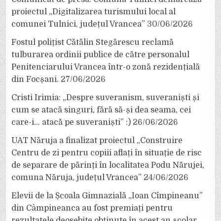
proiectul „Digitalizarea turismului local al
comunei Tulnici, județul Vrancea”
30/06/2026
Fostul polițist Cătălin Stegărescu reclamă
tulburarea ordinii publice de către personalul
Penitenciarului Vrancea într-o zonă rezidențială
din Focșani.
27/06/2026
Cristi Irimia: „Despre suveranism, suveraniști și
cum se atacă singuri, fără să-și dea seama, cei
care-i… atacă pe suveraniști” :)
26/06/2026
UAT Năruja a finalizat proiectul „Construire
Centru de zi pentru copiii aflați în situație de risc
de separare de părinți în localitatea Podu Nărujei,
comuna Năruja, județul Vrancea”
24/06/2026
Elevii de la Școala Gimnazială „Ioan Cîmpineanu”
din Câmpineanca au fost premiați pentru
rezultatele deosebite obținute în acest an școlar