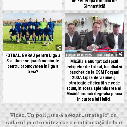
de Federația Română de
Gimnastică!
FOTBAL. BARAJ pentru Liga a
3-a. Unde se joacă meciurile
Misăilă a anunțat colapsul
pentru promovarea în liga a
echipelor de fotbal, handbal și
treia?
baschet de la CSM Focșani
2007. Lipsa de viziune și
strategie eficientă se vede
acum, în toată splendoarea ei.
Misăilă aruncă degeaba pisica
în curtea lui Halici.
Navigare
Video. Un polițist s-a așezat „strategic” cu
în
radarul pentru viteză pe o roată uriașă de la o