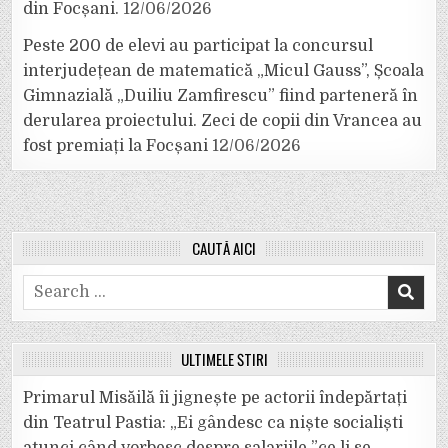
din Focșani.
12/06/2026
Peste 200 de elevi au participat la concursul
interjudețean de matematică „Micul Gauss”, Școala
Gimnazială „Duiliu Zamfirescu” fiind parteneră în
derularea proiectului. Zeci de copii din Vrancea au
fost premiați la Focșani
12/06/2026
CAUTĂ AICI
Search
for:
ULTIMELE ȘTIRI
Primarul Misăilă îi jignește pe actorii îndepărtați
din Teatrul Pastia: „Ei gândesc ca niște socialiști
atunci când vorbesc despre salariile ”ce li se