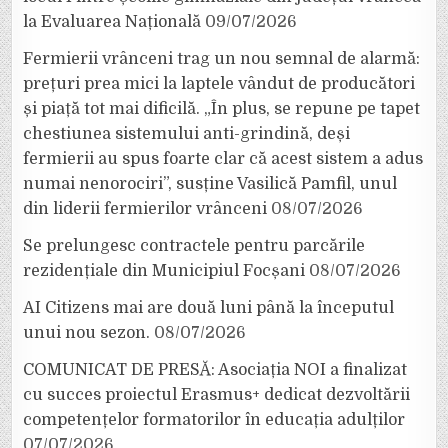
la Evaluarea Națională
09/07/2026
Fermierii vrânceni trag un nou semnal de alarmă:
prețuri prea mici la laptele vândut de producători
și piață tot mai dificilă. „În plus, se repune pe tapet
chestiunea sistemului anti-grindină, deși
fermierii au spus foarte clar că acest sistem a adus
numai nenorociri”, susține Vasilică Pamfil, unul
din liderii fermierilor vrânceni
08/07/2026
Se prelungesc contractele pentru parcările
rezidențiale din Municipiul Focșani
08/07/2026
AI Citizens mai are două luni până la începutul
unui nou sezon.
08/07/2026
COMUNICAT DE PRESĂ: Asociația NOI a finalizat
cu succes proiectul Erasmus+ dedicat dezvoltării
competențelor formatorilor în educația adulților
07/07/2026