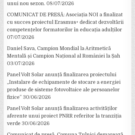
unui nou sezon.
08/07/2026
COMUNICAT DE PRESĂ: Asociația NOI a finalizat
cu succes proiectul Erasmus+ dedicat dezvoltării
competențelor formatorilor în educația adulților
07/07/2026
Daniel Sava, Campion Mondial la Aritmetică
Mentală și Campion Național al României la Șah
03/07/2026
Panel Volt Solar anunță finalizarea proiectului
„Instalare de echipamente de stocare a energiei
produse de sisteme fotovoltaice ale persoanelor
fizice”
30/06/2026
Panel Volt Solar anunță finalizarea activităților
aferente unui proiect PNRR referitor la tranziția
verde
30/06/2026
Comunicat de presă. Comuna Tulnici demarează