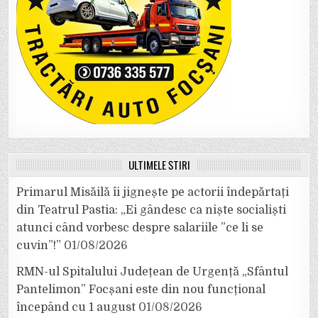
ULTIMELE ȘTIRI
Primarul Misăilă îi jignește pe actorii îndepărtați
din Teatrul Pastia: „Ei gândesc ca niște socialiști
atunci când vorbesc despre salariile ”ce li se
cuvin”!”
01/08/2026
RMN-ul Spitalului Județean de Urgență „Sfântul
Pantelimon” Focșani este din nou funcțional
începând cu 1 august
01/08/2026