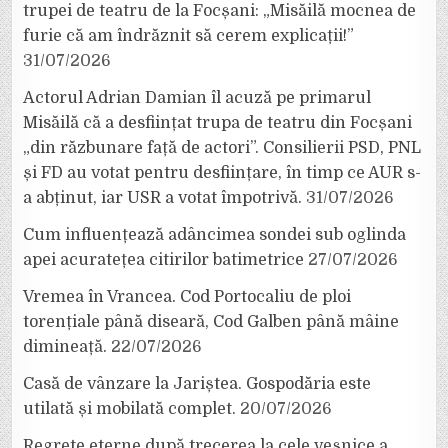
trupei de teatru de la Focșani: „Misăilă mocnea de
furie că am îndrăznit să cerem explicații!”
31/07/2026
Actorul Adrian Damian îl acuză pe primarul
Misăilă că a desființat trupa de teatru din Focșani
„din răzbunare față de actori”. Consilierii PSD, PNL
și FD au votat pentru desființare, în timp ce AUR s-
a abținut, iar USR a votat împotrivă.
31/07/2026
Cum influențează adâncimea sondei sub oglinda
apei acuratețea citirilor batimetrice
27/07/2026
Vremea în Vrancea. Cod Portocaliu de ploi
torențiale până diseară, Cod Galben până mâine
dimineață.
22/07/2026
Casă de vânzare la Jariștea. Gospodăria este
utilată și mobilată complet.
20/07/2026
Regrete eterne după trecerea la cele veșnice a