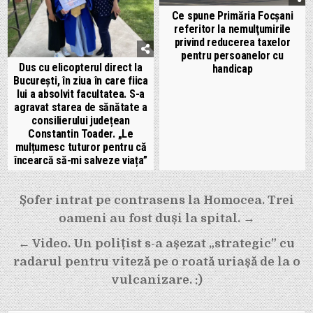
Ce spune Primăria Focșani
referitor la nemulţumirile
privind reducerea taxelor
pentru persoanelor cu
Dus cu elicopterul direct la
handicap
București, în ziua în care fiica
lui a absolvit facultatea. S-a
agravat starea de sănătate a
consilierului județean
Constantin Toader. „Le
mulțumesc tuturor pentru că
încearcă să-mi salveze viața”
Navigare
Șofer intrat pe contrasens la Homocea. Trei
în
oameni au fost duși la spital. →
articole
← Video. Un polițist s-a așezat „strategic” cu
radarul pentru viteză pe o roată uriașă de la o
vulcanizare. :)