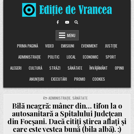
Skip
to
content
MENU
PRIMA PAGINĂ
VIDEO
EMISIUNI
EVENIMENT
JUSTIȚIE
ADMINISTRAȚIE
POLITIC
LOCAL
ECONOMIC
SPORT
ALEGERI
CULTURĂ
STRĂZI
SĂNĂTATE
ÎNVĂȚĂMÂNT
OPINII
ANUNȚURI
EXECUTĂRI
PROMO
COOKIES
POSTED
ADMINISTRAȚIE
,
SĂNĂTATE
IN
Bilă neagră: mâner din… tifon la o
autosanitară a Spitalului Județean
din Focșani. Dacă citiți știrea aflați și
care este vestea bună (bila albă). :)