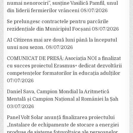
numai nenorociri”, susține Vasilică Pamfil, unul
din liderii fermierilor vrânceni
08/07/2026
Se prelungesc contractele pentru parcările
rezidențiale din Municipiul Focșani
08/07/2026
AI Citizens mai are două luni până la începutul
unui nou sezon.
08/07/2026
COMUNICAT DE PRESĂ: Asociația NOI a finalizat
cu succes proiectul Erasmus+ dedicat dezvoltării
competențelor formatorilor în educația adulților
07/07/2026
Daniel Sava, Campion Mondial la Aritmetică
Mentală și Campion Național al României la Șah
03/07/2026
Panel Volt Solar anunță finalizarea proiectului
„Instalare de echipamente de stocare a energiei
produse de sisteme fotovoltaice ale persoanelor