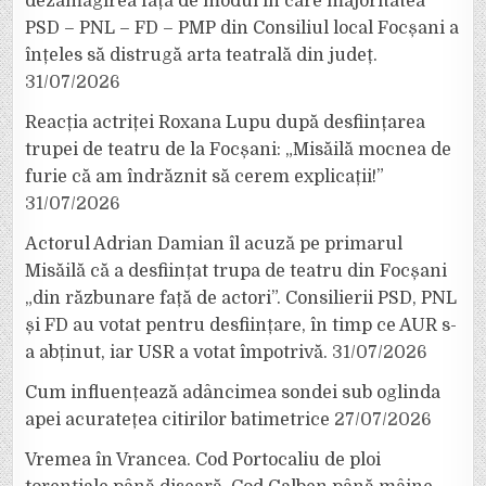
dezamăgirea față de modul în care majoritatea
PSD – PNL – FD – PMP din Consiliul local Focșani a
înțeles să distrugă arta teatrală din județ.
31/07/2026
Reacția actriței Roxana Lupu după desființarea
trupei de teatru de la Focșani: „Misăilă mocnea de
furie că am îndrăznit să cerem explicații!”
31/07/2026
Actorul Adrian Damian îl acuză pe primarul
Misăilă că a desființat trupa de teatru din Focșani
„din răzbunare față de actori”. Consilierii PSD, PNL
și FD au votat pentru desființare, în timp ce AUR s-
a abținut, iar USR a votat împotrivă.
31/07/2026
Cum influențează adâncimea sondei sub oglinda
apei acuratețea citirilor batimetrice
27/07/2026
Vremea în Vrancea. Cod Portocaliu de ploi