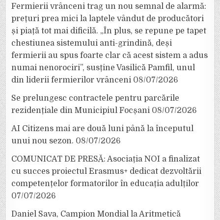
Fermierii vrânceni trag un nou semnal de alarmă:
prețuri prea mici la laptele vândut de producători
și piață tot mai dificilă. „În plus, se repune pe tapet
chestiunea sistemului anti-grindină, deși
fermierii au spus foarte clar că acest sistem a adus
numai nenorociri”, susține Vasilică Pamfil, unul
din liderii fermierilor vrânceni
08/07/2026
Se prelungesc contractele pentru parcările
rezidențiale din Municipiul Focșani
08/07/2026
AI Citizens mai are două luni până la începutul
unui nou sezon.
08/07/2026
COMUNICAT DE PRESĂ: Asociația NOI a finalizat
cu succes proiectul Erasmus+ dedicat dezvoltării
competențelor formatorilor în educația adulților
07/07/2026
Daniel Sava, Campion Mondial la Aritmetică