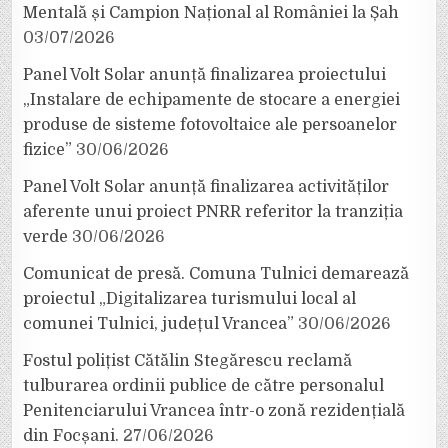
Mentală și Campion Național al României la Șah
03/07/2026
Panel Volt Solar anunță finalizarea proiectului
„Instalare de echipamente de stocare a energiei
produse de sisteme fotovoltaice ale persoanelor
fizice”
30/06/2026
Panel Volt Solar anunță finalizarea activităților
aferente unui proiect PNRR referitor la tranziția
verde
30/06/2026
Comunicat de presă. Comuna Tulnici demarează
proiectul „Digitalizarea turismului local al
comunei Tulnici, județul Vrancea”
30/06/2026
Fostul polițist Cătălin Stegărescu reclamă
tulburarea ordinii publice de către personalul
Penitenciarului Vrancea într-o zonă rezidențială
din Focșani.
27/06/2026