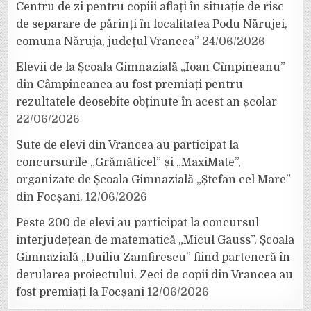
Centru de zi pentru copiii aflați în situație de risc
de separare de părinți în localitatea Podu Nărujei,
comuna Năruja, județul Vrancea”
24/06/2026
Elevii de la Școala Gimnazială „Ioan Cîmpineanu”
din Câmpineanca au fost premiați pentru
rezultatele deosebite obținute în acest an școlar
22/06/2026
Sute de elevi din Vrancea au participat la
concursurile „Grămăticel” și „MaxiMate”,
organizate de Școala Gimnazială „Ștefan cel Mare”
din Focșani.
12/06/2026
Peste 200 de elevi au participat la concursul
interjudețean de matematică „Micul Gauss”, Școala
Gimnazială „Duiliu Zamfirescu” fiind parteneră în
derularea proiectului. Zeci de copii din Vrancea au
fost premiați la Focșani
12/06/2026