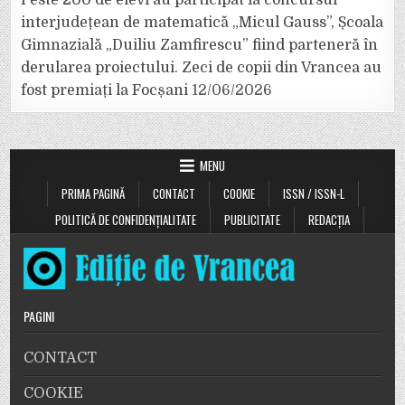
Peste 200 de elevi au participat la concursul
interjudețean de matematică „Micul Gauss”, Școala
Gimnazială „Duiliu Zamfirescu” fiind parteneră în
derularea proiectului. Zeci de copii din Vrancea au
fost premiați la Focșani
12/06/2026
MENU
PRIMA PAGINĂ
CONTACT
COOKIE
ISSN / ISSN-L
POLITICĂ DE CONFIDENȚIALITATE
PUBLICITATE
REDACȚIA
PAGINI
CONTACT
COOKIE