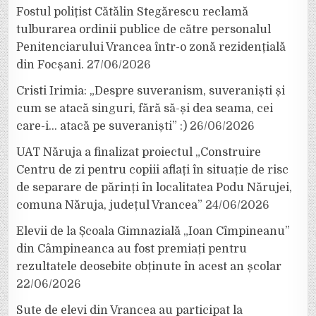
Fostul polițist Cătălin Stegărescu reclamă
tulburarea ordinii publice de către personalul
Penitenciarului Vrancea într-o zonă rezidențială
din Focșani.
27/06/2026
Cristi Irimia: „Despre suveranism, suveraniști și
cum se atacă singuri, fără să-și dea seama, cei
care-i… atacă pe suveraniști” :)
26/06/2026
UAT Năruja a finalizat proiectul „Construire
Centru de zi pentru copiii aflați în situație de risc
de separare de părinți în localitatea Podu Nărujei,
comuna Năruja, județul Vrancea”
24/06/2026
Elevii de la Școala Gimnazială „Ioan Cîmpineanu”
din Câmpineanca au fost premiați pentru
rezultatele deosebite obținute în acest an școlar
22/06/2026
Sute de elevi din Vrancea au participat la