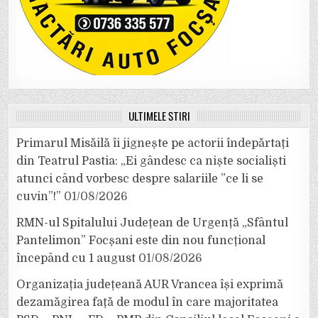
ULTIMELE ȘTIRI
Primarul Misăilă îi jignește pe actorii îndepărtați
din Teatrul Pastia: „Ei gândesc ca niște socialiști
atunci când vorbesc despre salariile ”ce li se
cuvin”!”
01/08/2026
RMN-ul Spitalului Județean de Urgență „Sfântul
Pantelimon” Focșani este din nou funcțional
începând cu 1 august
01/08/2026
Organizația județeană AUR Vrancea își exprimă
dezamăgirea față de modul în care majoritatea