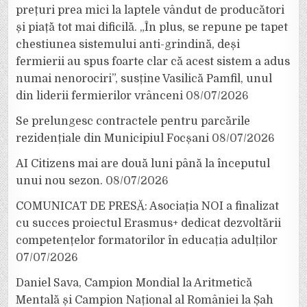
prețuri prea mici la laptele vândut de producători
și piață tot mai dificilă. „În plus, se repune pe tapet
chestiunea sistemului anti-grindină, deși
fermierii au spus foarte clar că acest sistem a adus
numai nenorociri”, susține Vasilică Pamfil, unul
din liderii fermierilor vrânceni
08/07/2026
Se prelungesc contractele pentru parcările
rezidențiale din Municipiul Focșani
08/07/2026
AI Citizens mai are două luni până la începutul
unui nou sezon.
08/07/2026
COMUNICAT DE PRESĂ: Asociația NOI a finalizat
cu succes proiectul Erasmus+ dedicat dezvoltării
competențelor formatorilor în educația adulților
07/07/2026
Daniel Sava, Campion Mondial la Aritmetică
Mentală și Campion Național al României la Șah