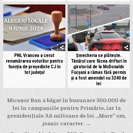
PNL Vrancea a cerut
Șmecheria se plătește.
renumărarea voturilor pentru
Tânărul care făcea drifturi în
funcția de președinte CJ în
giratoriul de la McDonalds
tot județul
Focșani a rămas fără permis
și a fost amendat cu 3240 de
lei
Navigare
Micușor Ban a băgat în buzunare 500.000 de
în
lei în campaniile pentru Primărie, iar la
articole
prezidențiale 3,6 milioane de lei. „Mare” om,
josnic caracter. →