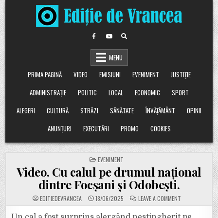
Skip
to
content
MENU
PRIMA PAGINĂ
VIDEO
EMISIUNI
EVENIMENT
JUSTIȚIE
ADMINISTRAȚIE
POLITIC
LOCAL
ECONOMIC
SPORT
ALEGERI
CULTURĂ
STRĂZI
SĂNĂTATE
ÎNVĂȚĂMÂNT
OPINII
ANUNȚURI
EXECUTĂRI
PROMO
COOKIES
POSTED
EVENIMENT
IN
Video. Cu calul pe drumul național
dintre Focșani și Odobești.
ON
EDITIEDEVRANCEA
18/06/2025
LEAVE A COMMENT
VIDEO.
CU
CALUL
Un cal a fost surprins alergând nestingherit pe