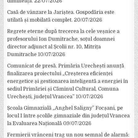
dimineață.
22/07/2026
Casă de vânzare la Jariștea. Gospodăria este
utilată și mobilată complet.
20/07/2026
Regrete eterne după trecerea la cele veșnice a
profesorului Ion Dumitrache, soțul doamnei
director adjunct al Școlii nr. 10, Mitrița
Dumitrache
10/07/2026
Comunicat de presă. Primăria Urechești anunță
finalizarea proiectului „Creșterea eficienței
energetice și gestionarea inteligentă a energiei în
sediul Primăriei și Căminul Cultural, Comuna
Urechești, județul Vrancea”
10/07/2026
Școala Gimnazială „Anghel Saligny” Focșani, pe
locul I între școlile gimnaziale din județul Vrancea
la Evaluarea Națională
09/07/2026
Fermierii vrânceni trag un nou semnal de alarmă: