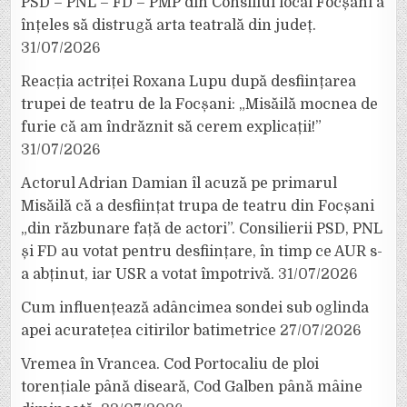
PSD – PNL – FD – PMP din Consiliul local Focșani a
înțeles să distrugă arta teatrală din județ.
31/07/2026
Reacția actriței Roxana Lupu după desființarea
trupei de teatru de la Focșani: „Misăilă mocnea de
furie că am îndrăznit să cerem explicații!”
31/07/2026
Actorul Adrian Damian îl acuză pe primarul
Misăilă că a desființat trupa de teatru din Focșani
„din răzbunare față de actori”. Consilierii PSD, PNL
și FD au votat pentru desființare, în timp ce AUR s-
a abținut, iar USR a votat împotrivă.
31/07/2026
Cum influențează adâncimea sondei sub oglinda
apei acuratețea citirilor batimetrice
27/07/2026
Vremea în Vrancea. Cod Portocaliu de ploi
torențiale până diseară, Cod Galben până mâine