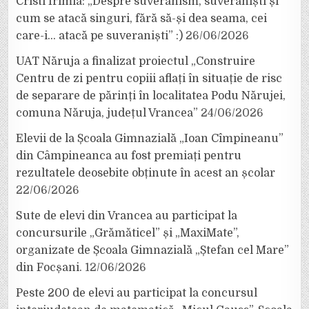
Cristi Irimia: „Despre suveranism, suveraniști și
cum se atacă singuri, fără să-și dea seama, cei
care-i… atacă pe suveraniști” :)
26/06/2026
UAT Năruja a finalizat proiectul „Construire
Centru de zi pentru copiii aflați în situație de risc
de separare de părinți în localitatea Podu Nărujei,
comuna Năruja, județul Vrancea”
24/06/2026
Elevii de la Școala Gimnazială „Ioan Cîmpineanu”
din Câmpineanca au fost premiați pentru
rezultatele deosebite obținute în acest an școlar
22/06/2026
Sute de elevi din Vrancea au participat la
concursurile „Grămăticel” și „MaxiMate”,
organizate de Școala Gimnazială „Ștefan cel Mare”
din Focșani.
12/06/2026
Peste 200 de elevi au participat la concursul