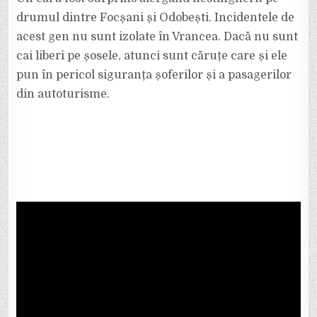
PE
DRUMUL
drumul dintre Focșani și Odobești. Incidentele de
NAȚIONAL
DINTRE
acest gen nu sunt izolate în Vrancea. Dacă nu sunt
FOCȘANI
ȘI
cai liberi pe șosele, atunci sunt căruțe care și ele
ODOBEȘTI.
pun în pericol siguranța șoferilor și a pasagerilor
din autoturisme.