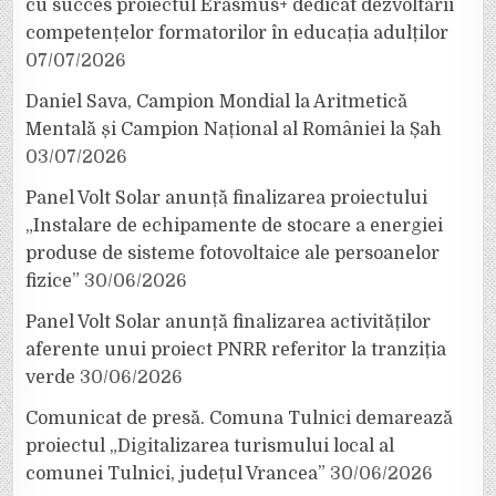
cu succes proiectul Erasmus+ dedicat dezvoltării
competențelor formatorilor în educația adulților
07/07/2026
Daniel Sava, Campion Mondial la Aritmetică
Mentală și Campion Național al României la Șah
03/07/2026
Panel Volt Solar anunță finalizarea proiectului
„Instalare de echipamente de stocare a energiei
produse de sisteme fotovoltaice ale persoanelor
fizice”
30/06/2026
Panel Volt Solar anunță finalizarea activităților
aferente unui proiect PNRR referitor la tranziția
verde
30/06/2026
Comunicat de presă. Comuna Tulnici demarează
proiectul „Digitalizarea turismului local al
comunei Tulnici, județul Vrancea”
30/06/2026