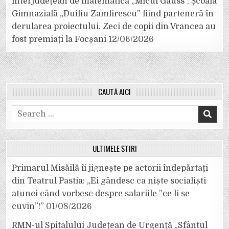
interjudețean de matematică „Micul Gauss”, Școala
Gimnazială „Duiliu Zamfirescu” fiind parteneră în
derularea proiectului. Zeci de copii din Vrancea au
fost premiați la Focșani
12/06/2026
CAUTĂ AICI
Search
for:
ULTIMELE ȘTIRI
Primarul Misăilă îi jignește pe actorii îndepărtați
din Teatrul Pastia: „Ei gândesc ca niște socialiști
atunci când vorbesc despre salariile ”ce li se
cuvin”!”
01/08/2026
RMN-ul Spitalului Județean de Urgență „Sfântul