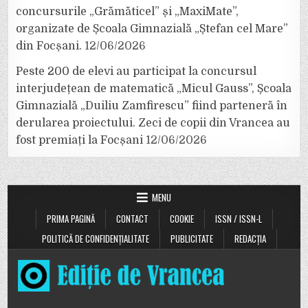
concursurile „Grămăticel” și „MaxiMate”,
organizate de Școala Gimnazială „Ștefan cel Mare”
din Focșani.
12/06/2026
Peste 200 de elevi au participat la concursul
interjudețean de matematică „Micul Gauss”, Școala
Gimnazială „Duiliu Zamfirescu” fiind parteneră în
derularea proiectului. Zeci de copii din Vrancea au
fost premiați la Focșani
12/06/2026
MENU
PRIMA PAGINĂ
CONTACT
COOKIE
ISSN / ISSN-L
POLITICĂ DE CONFIDENȚIALITATE
PUBLICITATE
REDACȚIA