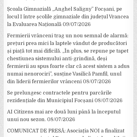
Școala Gimnazială „Anghel Saligny” Focșani, pe
locul I între școlile gimnaziale din județul Vrancea
la Evaluarea Națională
09/07/2026
Fermierii vrânceni trag un nou semnal de alarmă:
prețuri prea mici la laptele vândut de producători
și piață tot mai dificilă. „În plus, se repune pe tapet
chestiunea sistemului anti-grindină, deși
fermierii au spus foarte clar că acest sistem a adus
numai nenorociri”, susține Vasilică Pamfil, unul
din liderii fermierilor vrânceni
08/07/2026
Se prelungesc contractele pentru parcările
rezidențiale din Municipiul Focșani
08/07/2026
AI Citizens mai are două luni până la începutul
unui nou sezon.
08/07/2026
COMUNICAT DE PRESĂ: Asociația NOI a finalizat