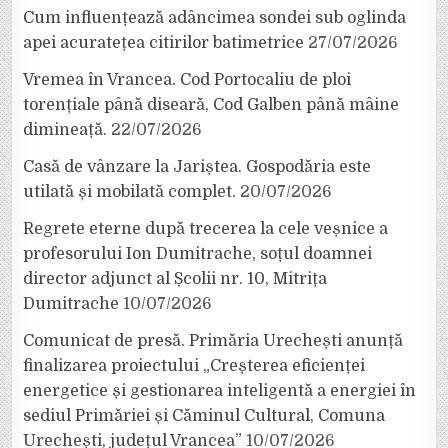
Cum influențează adâncimea sondei sub oglinda
apei acuratețea citirilor batimetrice
27/07/2026
Vremea în Vrancea. Cod Portocaliu de ploi
torențiale până diseară, Cod Galben până mâine
dimineață.
22/07/2026
Casă de vânzare la Jariștea. Gospodăria este
utilată și mobilată complet.
20/07/2026
Regrete eterne după trecerea la cele veșnice a
profesorului Ion Dumitrache, soțul doamnei
director adjunct al Școlii nr. 10, Mitrița
Dumitrache
10/07/2026
Comunicat de presă. Primăria Urechești anunță
finalizarea proiectului „Creșterea eficienței
energetice și gestionarea inteligentă a energiei în
sediul Primăriei și Căminul Cultural, Comuna
Urechești, județul Vrancea”
10/07/2026