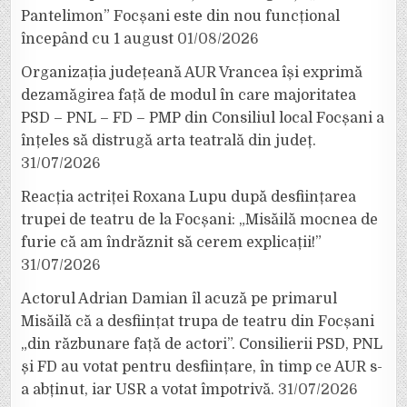
Pantelimon” Focșani este din nou funcțional
începând cu 1 august
01/08/2026
Organizația județeană AUR Vrancea își exprimă
dezamăgirea față de modul în care majoritatea
PSD – PNL – FD – PMP din Consiliul local Focșani a
înțeles să distrugă arta teatrală din județ.
31/07/2026
Reacția actriței Roxana Lupu după desființarea
trupei de teatru de la Focșani: „Misăilă mocnea de
furie că am îndrăznit să cerem explicații!”
31/07/2026
Actorul Adrian Damian îl acuză pe primarul
Misăilă că a desființat trupa de teatru din Focșani
„din răzbunare față de actori”. Consilierii PSD, PNL
și FD au votat pentru desființare, în timp ce AUR s-
a abținut, iar USR a votat împotrivă.
31/07/2026