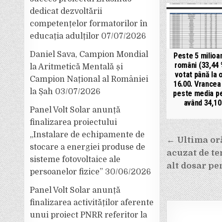
dedicat dezvoltării
competențelor formatorilor în
educația adulților
07/07/2026
Daniel Sava, Campion Mondial
Peste 5 milioa
români (33,44 
la Aritmetică Mentală și
votat până la 
Campion Național al României
16.00. Vrancea
la Șah
03/07/2026
peste media pe
având 34,10
Panel Volt Solar anunță
finalizarea proiectului
„Instalare de echipamente de
Navigar
← Ultima oră
stocare a energiei produse de
în
acuzat de te
sisteme fotovoltaice ale
articole
alt dosar pe
persoanelor fizice”
30/06/2026
Panel Volt Solar anunță
finalizarea activităților aferente
unui proiect PNRR referitor la