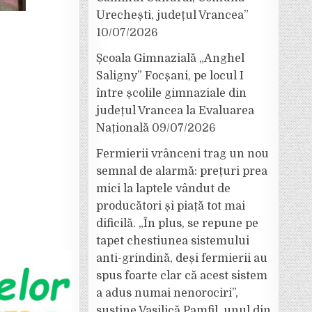
Urechești, județul Vrancea”
10/07/2026
Școala Gimnazială „Anghel
Saligny” Focșani, pe locul I
între școlile gimnaziale din
județul Vrancea la Evaluarea
Națională
09/07/2026
Fermierii vrânceni trag un nou
semnal de alarmă: prețuri prea
mici la laptele vândut de
producători și piață tot mai
dificilă. „În plus, se repune pe
tapet chestiunea sistemului
anti-grindină, deși fermierii au
spus foarte clar că acest sistem
a adus numai nenorociri”,
susține Vasilică Pamfil, unul din