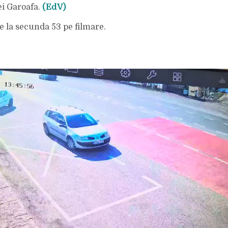
UN
ei Garoafa.
(EdV)
ALT
ȘOFER
CARE
A
e la secunda 53 pe filmare.
VĂZUT
IMPACTUL.