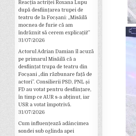
Reacția actriței Roxana Lupu
după desființarea trupei de
teatru de la Focșani: „Misăilă
mocnea de furie că am
îndrăznit să cerem explicații!”
31/07/2026
Actorul Adrian Damian îl acuză
pe primarul Misăilă că a
desființat trupa de teatru din
Focșani „din răzbunare față de
actori”. Consilierii PSD, PNL și
FD au votat pentru desființare,
în timp ce AUR s-a abținut, iar
USR a votat împotrivă.
31/07/2026
Cum influențează adâncimea
sondei sub oglinda apei