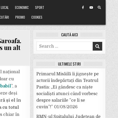
LOCAL
ECONOMIC
SPORT
CUTĂRI
PROMO
COOKIES
CAUTĂ AICI
Garoafa.
Search
s un alt
for:
ULTIMELE ȘTIRI
 național
Primarul Misăilă îi jignește pe
doar cu
actorii îndepărtați din Teatrul
babil
”, a
Pastia: „Ei gândesc ca niște
reze deși
socialiști atunci când vorbesc
ă și el în
despre salariile ”ce li se
cuvin”!”
01/08/2026
 cu totul
s chiar în
RMN-ul Spitalului Județean de