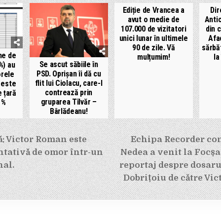
Ediție de Vrancea a
Dir
avut o medie de
Antic
107.000 de vizitatori
din 
unici lunar în ultimele
Afa
90 de zile. Vă
sărbă
ne de
mulțumim!
la
Se ascut săbiile în
%) au
PSD. Oprișan îi dă cu
orele
flit lui Ciolacu, care-l
 este
contrează prin
 țară
gruparea Tîlvăr –
 %
Bârlădeanu!
e
: Victor Roman este
Echipa Recorder con
ntativă de omor într-un
Nedea a venit la Focș
nal.
reportaj despre dosarul
Dobrițoiu de către Vi