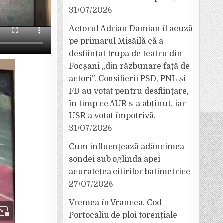
31/07/2026
Actorul Adrian Damian îl acuză
pe primarul Misăilă că a
desființat trupa de teatru din
Focșani „din răzbunare față de
actori”. Consilierii PSD, PNL și
FD au votat pentru desființare,
în timp ce AUR s-a abținut, iar
USR a votat împotrivă.
31/07/2026
Cum influențează adâncimea
sondei sub oglinda apei
acuratețea citirilor batimetrice
27/07/2026
Vremea în Vrancea. Cod
Portocaliu de ploi torențiale