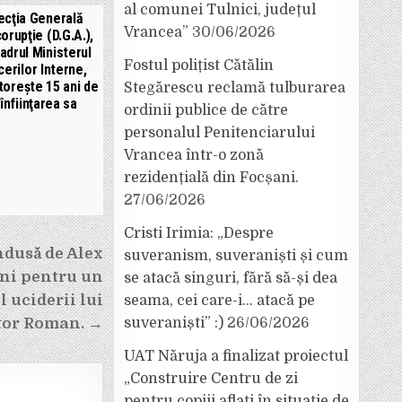
al comunei Tulnici, județul
ecţia Generală
Vrancea”
30/06/2026
orupţie (D.G.A.),
cadrul Ministerul
Fostul polițist Cătălin
cerilor Interne,
toreşte 15 ani de
Stegărescu reclamă tulburarea
 înfiinţarea sa
ordinii publice de către
personalul Penitenciarului
Vrancea într-o zonă
rezidențială din Focșani.
27/06/2026
Cristi Irimia: „Despre
dusă de Alex
suveranism, suveraniști și cum
ani pentru un
se atacă singuri, fără să-și dea
 uciderii lui
seama, cei care-i… atacă pe
suveraniști” :)
26/06/2026
ctor Roman. →
UAT Năruja a finalizat proiectul
„Construire Centru de zi
pentru copiii aflați în situație de