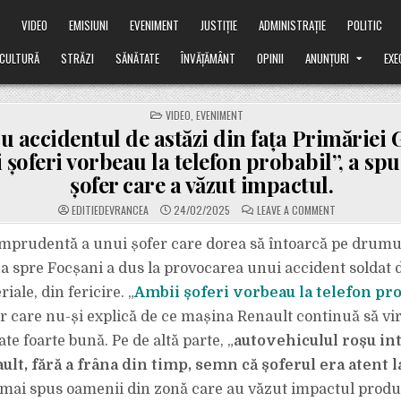
Ă
VIDEO
EMISIUNI
EVENIMENT
JUSTIȚIE
ADMINISTRAȚIE
POLITIC
CULTURĂ
STRĂZI
SĂNĂTATE
ÎNVĂȚĂMÂNT
OPINII
ANUNȚURI
EXE
POSTED
VIDEO
,
EVENIMENT
IN
u accidentul de astăzi din fața Primăriei 
șoferi vorbeau la telefon probabil”, a spu
șofer care a văzut impactul.
ON
EDITIEDEVRANCEA
24/02/2025
LEAVE A COMMENT
VIDEO
CU
ACCIDENTUL
prudentă a unui șofer care dorea să întoarcă pe drumul
DE
ASTĂZI
ua spre Focșani a dus la provocarea unui accident soldat 
DIN
FAȚA
ale, din fericire. „
Ambii șoferi vorbeau la telefon pro
PRIMĂRIEI
GAROAFA.
r care nu-și explică de ce mașina Renault continuă să vi
„AMBII
ȘOFERI
VORBEAU
tate foarte bună. Pe de altă parte, „
autovehiculul roșu intr
LA
TELEFON
ult, fără a frâna din timp, semn că șoferul era atent la
PROBABIL”,
A
u mai spus oamenii din zonă care au văzut impactul produ
SPUS