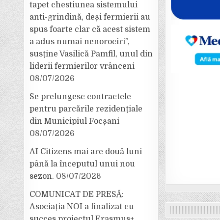
tapet chestiunea sistemului
anti-grindină, deși fermierii au
spus foarte clar că acest sistem
a adus numai nenorociri”,
susține Vasilică Pamfil, unul din
liderii fermierilor vrânceni
08/07/2026
Se prelungesc contractele
pentru parcările rezidențiale
din Municipiul Focșani
08/07/2026
AI Citizens mai are două luni
până la începutul unui nou
sezon.
08/07/2026
COMUNICAT DE PRESĂ:
Asociația NOI a finalizat cu
succes proiectul Erasmus+