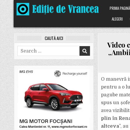
Skip
PRIMA PAGIN
to
content
ALEGERI
CAUTĂ AICI
Video c
Search
„Ambii 
for:
O manevră im
pentru a o l
pagube materi
spus un șofe
avea vizibili
plin în Rena
altceva
”, a