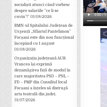
socialiști atunci când vorbesc
despre salariile ”ce li se
cuvin”!”
01/08/2026
RMN-ul Spitalului Județean de
Urgență „Sfântul Pantelimon”
Focșani este din nou funcțional
începând cu 1 august
01/08/2026
Organizația județeană AUR
Vrancea își exprimă
dezamăgirea față de modul în
care majoritatea PSD – PNL –
FD – PMP din Consiliul local
Focșani a înțeles să distrugă
arta teatrală din județ.
31/07/2026