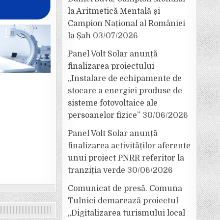
la Aritmetică Mentală și
Campion Național al României
la Șah
03/07/2026
Panel Volt Solar anunță
finalizarea proiectului
„Instalare de echipamente de
stocare a energiei produse de
sisteme fotovoltaice ale
persoanelor fizice”
30/06/2026
Panel Volt Solar anunță
finalizarea activităților aferente
unui proiect PNRR referitor la
tranziția verde
30/06/2026
Comunicat de presă. Comuna
Tulnici demarează proiectul
„Digitalizarea turismului local