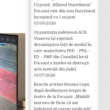
Urgență „Sfântul Pantelimon”
Focșani este din nou funcțional
începând cu 1 august
01/08/2026
Organizația județeană AUR
Vrancea își exprimă
dezamăgirea față de modul în
care majoritatea PSD – PNL –
FD – PMP din Consiliul local
Focșani a înțeles să distrugă
arta teatrală din județ.
31/07/2026
Reacția actriței Roxana Lupu
după desființarea trupei de
teatru de la Focșani: „Misăilă
mocnea de furie că am
îndrăznit să cerem explicații!”