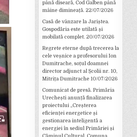
până diseară, Cod Galben până
mâine dimineață.
22/07/2026
Casă de vânzare la Jariștea.
Gospodăria este utilată și
mobilată complet.
20/07/2026
Regrete eterne după trecerea la
cele veșnice a profesorului Ion
Dumitrache, soțul doamnei
director adjunct al Școlii nr. 10,
Mitrița Dumitrache
10/07/2026
Comunicat de presă. Primăria
Urechești anunță finalizarea
proiectului „Creșterea
eficienței energetice și
gestionarea inteligentă a
energiei în sediul Primăriei și
Căminul Cultural, Comuna