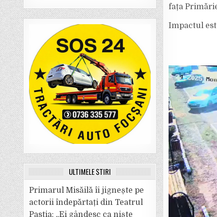
fața Primări
Impactul est
ULTIMELE ȘTIRI
Primarul Misăilă îi jignește pe
actorii îndepărtați din Teatrul
Pastia: „Ei gândesc ca niște