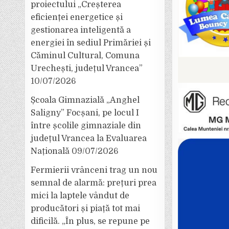
proiectului „Creșterea
eficienței energetice și
gestionarea inteligentă a
energiei în sediul Primăriei și
Căminul Cultural, Comuna
Urechești, județul Vrancea”
10/07/2026
Școala Gimnazială „Anghel
Saligny” Focșani, pe locul I
între școlile gimnaziale din
județul Vrancea la Evaluarea
Națională
09/07/2026
Fermierii vrânceni trag un nou
semnal de alarmă: prețuri prea
mici la laptele vândut de
producători și piață tot mai
dificilă. „În plus, se repune pe