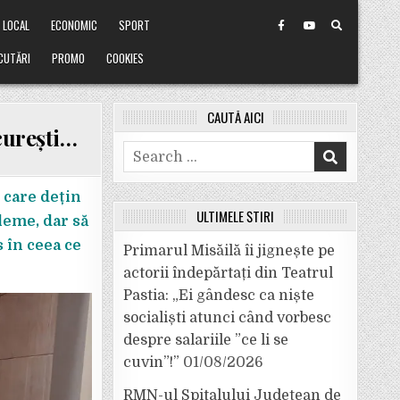
LOCAL
ECONOMIC
SPORT
CUTĂRI
PROMO
COOKIES
CAUTĂ AICI
curești…
Search
for:
 care dețin
ULTIMELE ȘTIRI
leme, dar să
s în ceea ce
Primarul Misăilă îi jignește pe
actorii îndepărtați din Teatrul
Pastia: „Ei gândesc ca niște
socialiști atunci când vorbesc
despre salariile ”ce li se
cuvin”!”
01/08/2026
RMN-ul Spitalului Județean de