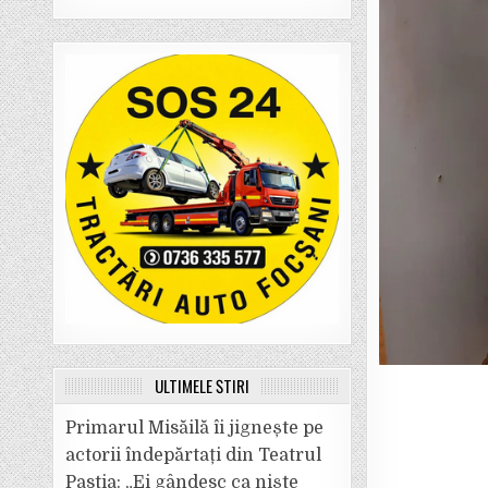
ULTIMELE ȘTIRI
Primarul Misăilă îi jignește pe
actorii îndepărtați din Teatrul
Pastia: „Ei gândesc ca niște