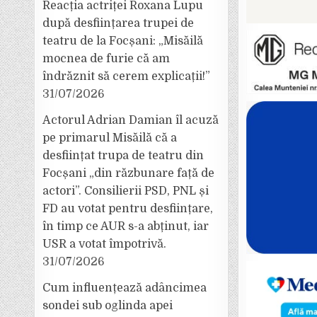
Reacția actriței Roxana Lupu
după desființarea trupei de
teatru de la Focșani: „Misăilă
mocnea de furie că am
îndrăznit să cerem explicații!”
31/07/2026
Actorul Adrian Damian îl acuză
pe primarul Misăilă că a
desființat trupa de teatru din
Focșani „din răzbunare față de
actori”. Consilierii PSD, PNL și
FD au votat pentru desființare,
în timp ce AUR s-a abținut, iar
USR a votat împotrivă.
31/07/2026
Cum influențează adâncimea
sondei sub oglinda apei