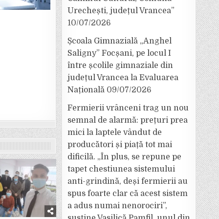
Urechești, județul Vrancea”
10/07/2026
Școala Gimnazială „Anghel
Saligny” Focșani, pe locul I
între școlile gimnaziale din
județul Vrancea la Evaluarea
Națională
09/07/2026
Fermierii vrânceni trag un nou
semnal de alarmă: prețuri prea
mici la laptele vândut de
producători și piață tot mai
dificilă. „În plus, se repune pe
tapet chestiunea sistemului
anti-grindină, deși fermierii au
spus foarte clar că acest sistem
a adus numai nenorociri”,
susține Vasilică Pamfil, unul din