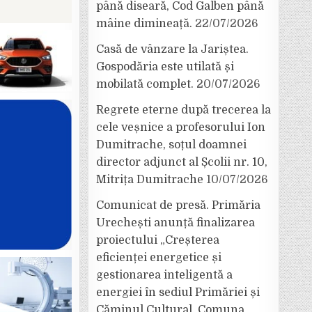
până diseară, Cod Galben până
mâine dimineață.
22/07/2026
Casă de vânzare la Jariștea.
Gospodăria este utilată și
mobilată complet.
20/07/2026
Regrete eterne după trecerea la
cele veșnice a profesorului Ion
Dumitrache, soțul doamnei
director adjunct al Școlii nr. 10,
Mitrița Dumitrache
10/07/2026
Comunicat de presă. Primăria
Urechești anunță finalizarea
proiectului „Creșterea
eficienței energetice și
gestionarea inteligentă a
energiei în sediul Primăriei și
Căminul Cultural, Comuna