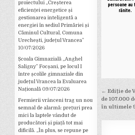
proiectului „Creșterea
persoane au 
rănite.
eficienței energetice și
gestionarea inteligentă a
energiei în sediul Primăriei și
Căminul Cultural, Comuna
Urechești, județul Vrancea”
10/07/2026
Școala Gimnazială „Anghel
Saligny” Focșani, pe locul I
între școlile gimnaziale din
județul Vrancea la Evaluarea
Navigar
Națională
09/07/2026
← Ediție de 
în
de 107.000 d
Fermierii vrânceni trag un nou
articole
în ultimele 
semnal de alarmă: prețuri prea
mici la laptele vândut de
producători și piață tot mai
dificilă. „În plus, se repune pe