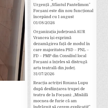
Urgență „Sfântul Pantelimon”
Focșani este din nou funcțional
începând cu 1 august
01/08/2026
Organizația județeană AUR
Vrancea își exprimă
dezamăgirea față de modul în
care majoritatea PSD – PNL –
FD – PMP din Consiliul local
Focșani a înțeles să distrugă
arta teatrală din județ.
31/07/2026
Reacția actriței Roxana Lupu
după desființarea trupei de
teatru de la Focșani: „Misăilă
mocnea de furie că am
îndrăznit să cerem explicații!”