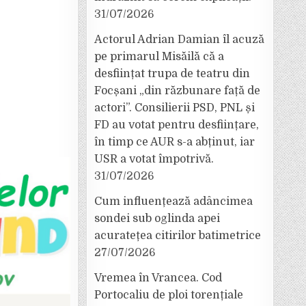
31/07/2026
Actorul Adrian Damian îl acuză
pe primarul Misăilă că a
desființat trupa de teatru din
Focșani „din răzbunare față de
actori”. Consilierii PSD, PNL și
FD au votat pentru desființare,
în timp ce AUR s-a abținut, iar
USR a votat împotrivă.
31/07/2026
Cum influențează adâncimea
sondei sub oglinda apei
acuratețea citirilor batimetrice
27/07/2026
Vremea în Vrancea. Cod
Portocaliu de ploi torențiale