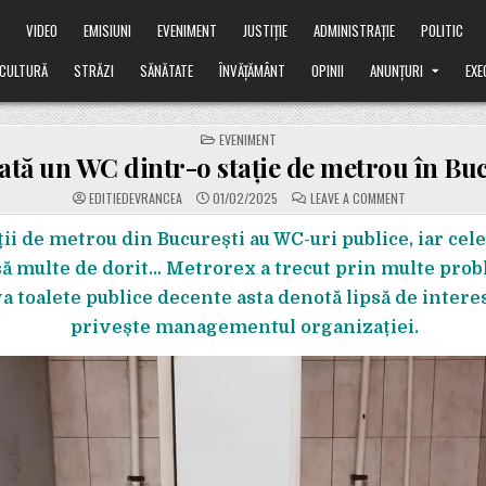
Ă
VIDEO
EMISIUNI
EVENIMENT
JUSTIȚIE
ADMINISTRAȚIE
POLITIC
CULTURĂ
STRĂZI
SĂNĂTATE
ÎNVĂȚĂMÂNT
OPINII
ANUNȚURI
EXE
POSTED
EVENIMENT
IN
tă un WC dintr-o stație de metrou în Bu
ON
EDITIEDEVRANCEA
01/02/2025
LEAVE A COMMENT
CUM
ARATĂ
UN
ții de metrou din București au WC-uri publice, iar cele
WC
DINTR-
să multe de dorit… Metrorex a trecut prin multe prob
O
STAȚIE
va toalete publice decente asta denotă lipsă de intere
DE
METROU
privește managementul organizației.
ÎN
BUCUREȘTI…