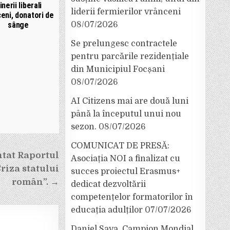
inerii liberali
liderii fermierilor vrânceni
eni, donatori de
08/07/2026
sânge
Se prelungesc contractele
pentru parcările rezidențiale
din Municipiul Focșani
08/07/2026
AI Citizens mai are două luni
până la începutul unui nou
sezon.
08/07/2026
COMUNICAT DE PRESĂ:
tat Raportul
Asociația NOI a finalizat cu
riza statului
succes proiectul Erasmus+
român”. →
dedicat dezvoltării
competențelor formatorilor în
educația adulților
07/07/2026
Daniel Sava, Campion Mondial