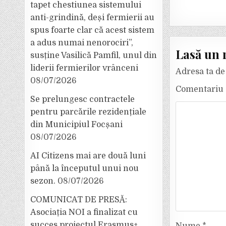
tapet chestiunea sistemului
anti-grindină, deși fermierii au
spus foarte clar că acest sistem
a adus numai nenorociri”,
Lasă un 
susține Vasilică Pamfil, unul din
liderii fermierilor vrânceni
Adresa ta de 
08/07/2026
Comentariu
Se prelungesc contractele
pentru parcările rezidențiale
din Municipiul Focșani
08/07/2026
AI Citizens mai are două luni
până la începutul unui nou
sezon.
08/07/2026
COMUNICAT DE PRESĂ:
Asociația NOI a finalizat cu
succes proiectul Erasmus+