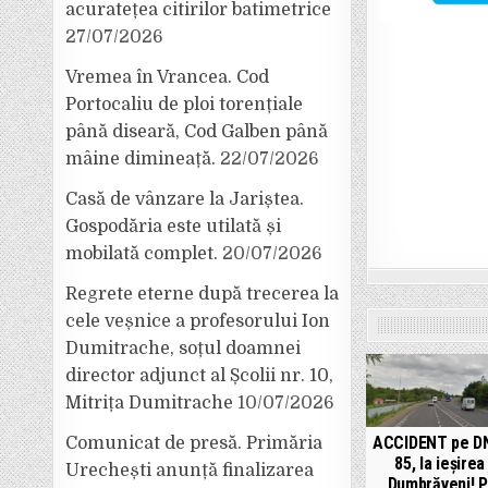
acuratețea citirilor batimetrice
27/07/2026
Vremea în Vrancea. Cod
Portocaliu de ploi torențiale
până diseară, Cod Galben până
mâine dimineață.
22/07/2026
Casă de vânzare la Jariștea.
Gospodăria este utilată și
mobilată complet.
20/07/2026
Regrete eterne după trecerea la
cele veșnice a profesorului Ion
Dumitrache, soțul doamnei
director adjunct al Școlii nr. 10,
Mitrița Dumitrache
10/07/2026
ACCIDENT pe DN
Comunicat de presă. Primăria
85, la ieșirea
Urechești anunță finalizarea
Dumbrăveni! P