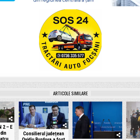
ARTICOLE SIMILARE
 2 – E
 din
Consilierul județean
atru
Ovidiu Burdușa a fost