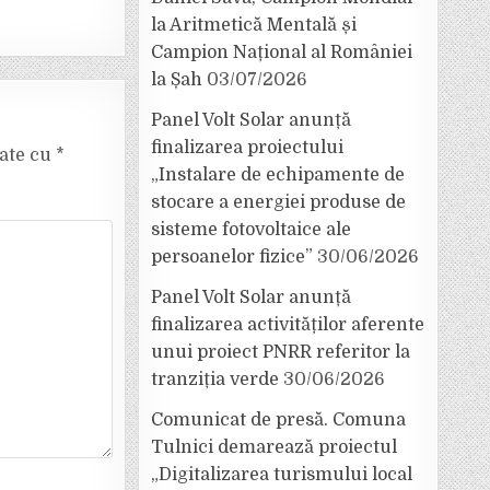
la Aritmetică Mentală și
Campion Național al României
la Șah
03/07/2026
Panel Volt Solar anunță
finalizarea proiectului
cate cu
*
„Instalare de echipamente de
stocare a energiei produse de
sisteme fotovoltaice ale
persoanelor fizice”
30/06/2026
Panel Volt Solar anunță
finalizarea activităților aferente
unui proiect PNRR referitor la
tranziția verde
30/06/2026
Comunicat de presă. Comuna
Tulnici demarează proiectul
„Digitalizarea turismului local