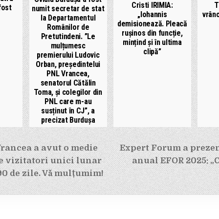
Cristi IRIMIA:
T
fost
numit secretar de stat
„Iohannis
vrânc
la Departamentul
demisionează. Pleacă
Românilor de
rușinos din funcție,
Pretutindeni. ”Le
mințind și în ultima
mulțumesc
clipă”
premierului Ludovic
Orban, președintelui
PNL Vrancea,
senatorul Cătălin
Toma, și colegilor din
PNL care m-au
susținut în CJ”, a
precizat Burdușa
e
Vrancea a avut o medie
Expert Forum a prezen
e vizitatori unici lunar
anual EFOR 2025: „C
90 de zile. Vă mulțumim!