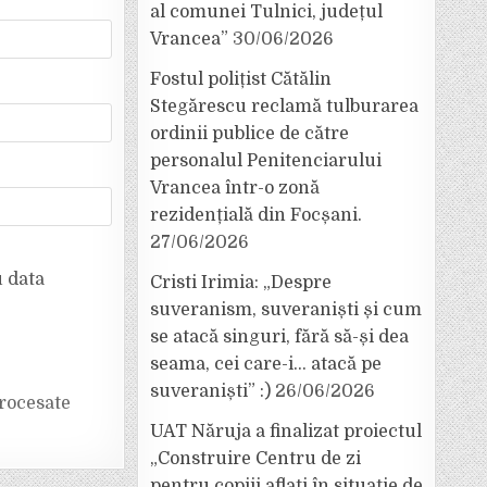
al comunei Tulnici, județul
Vrancea”
30/06/2026
Fostul polițist Cătălin
Stegărescu reclamă tulburarea
ordinii publice de către
personalul Penitenciarului
Vrancea într-o zonă
rezidențială din Focșani.
27/06/2026
u data
Cristi Irimia: „Despre
suveranism, suveraniști și cum
se atacă singuri, fără să-și dea
seama, cei care-i… atacă pe
suveraniști” :)
26/06/2026
rocesate
UAT Năruja a finalizat proiectul
„Construire Centru de zi
pentru copiii aflați în situație de