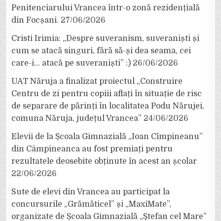
Penitenciarului Vrancea într-o zonă rezidențială
din Focșani.
27/06/2026
Cristi Irimia: „Despre suveranism, suveraniști și
cum se atacă singuri, fără să-și dea seama, cei
care-i… atacă pe suveraniști” :)
26/06/2026
UAT Năruja a finalizat proiectul „Construire
Centru de zi pentru copiii aflați în situație de risc
de separare de părinți în localitatea Podu Nărujei,
comuna Năruja, județul Vrancea”
24/06/2026
Elevii de la Școala Gimnazială „Ioan Cîmpineanu”
din Câmpineanca au fost premiați pentru
rezultatele deosebite obținute în acest an școlar
22/06/2026
Sute de elevi din Vrancea au participat la
concursurile „Grămăticel” și „MaxiMate”,
organizate de Școala Gimnazială „Ștefan cel Mare”