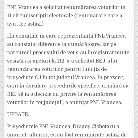
VRANCEA
A
PNL Vrancea a solicitat renumărarea voturilor în
CERUT
RENUMĂRAREA
11 circumscripții electorale (renumărare care a
VOTURILOR
PENTRU
avut loc astăzi).
FUNCȚIA
DE
PREȘEDINTE
„În condițiile în care reprezentanții PNL Vrancea
CJ
ÎN
TOT
au constatat diferențe la numărătoare, iar pe
JUDEȚUL
parcursul procesului de vot s-au înregistrat multe
sesizări și apeluri la 112, s-a solicitat BEJ-ului
renumărarea voturilor pentru funcția de
președinte CJ în tot județul Vrancea. În prezent,
sunt în derulare procedurile specifice, urmând ca
BEJ să ia o decizie cu privire la renumărarea
voturilor în tot județul”, a anunțat PNL Vrancea.
UPDATE:
Președintele PNL Vrancea, Dragoș Ciobotaru a
anunțat, ulterior, că au fost renumărate astăzi de