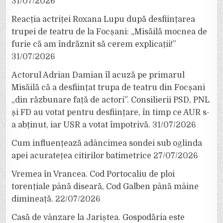
31/07/2026
Reacția actriței Roxana Lupu după desființarea
trupei de teatru de la Focșani: „Misăilă mocnea de
furie că am îndrăznit să cerem explicații!”
31/07/2026
Actorul Adrian Damian îl acuză pe primarul
Misăilă că a desființat trupa de teatru din Focșani
„din răzbunare față de actori”. Consilierii PSD, PNL
și FD au votat pentru desființare, în timp ce AUR s-
a abținut, iar USR a votat împotrivă.
31/07/2026
Cum influențează adâncimea sondei sub oglinda
apei acuratețea citirilor batimetrice
27/07/2026
Vremea în Vrancea. Cod Portocaliu de ploi
torențiale până diseară, Cod Galben până mâine
dimineață.
22/07/2026
Casă de vânzare la Jariștea. Gospodăria este