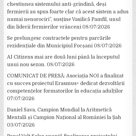
chestiunea sistemului anti-grindină, deși
fermierii au spus foarte clar că acest sistem a adus
numai nenorociri”, susține Vasilică Pamfil, unul
din liderii fermierilor vrânceni
08/07/2026
Se prelungesc contractele pentru parcările
rezidențiale din Municipiul Focșani
08/07/2026
AI Citizens mai are două luni până la începutul
unui nou sezon.
08/07/2026
COMUNICAT DE PRESĂ: Asociația NOI a finalizat
cu succes proiectul Erasmus+ dedicat dezvoltării
competențelor formatorilor în educația adulților
07/07/2026
Daniel Sava, Campion Mondial la Aritmetică
Mentală și Campion Național al României la Șah
03/07/2026