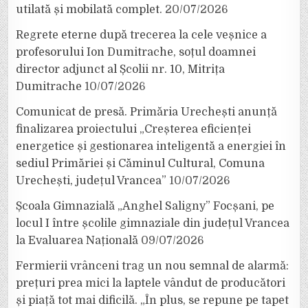
utilată și mobilată complet.
20/07/2026
Regrete eterne după trecerea la cele veșnice a
profesorului Ion Dumitrache, soțul doamnei
director adjunct al Școlii nr. 10, Mitrița
Dumitrache
10/07/2026
Comunicat de presă. Primăria Urechești anunță
finalizarea proiectului „Creșterea eficienței
energetice și gestionarea inteligentă a energiei în
sediul Primăriei și Căminul Cultural, Comuna
Urechești, județul Vrancea”
10/07/2026
Școala Gimnazială „Anghel Saligny” Focșani, pe
locul I între școlile gimnaziale din județul Vrancea
la Evaluarea Națională
09/07/2026
Fermierii vrânceni trag un nou semnal de alarmă:
prețuri prea mici la laptele vândut de producători
și piață tot mai dificilă. „În plus, se repune pe tapet