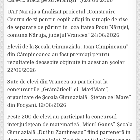
care-i… atacă pe suveraniști” :)
26/06/2026
UAT Năruja a finalizat proiectul „Construire
Centru de zi pentru copiii aflați în situație de risc
de separare de părinți în localitatea Podu Nărujei,
comuna Năruja, județul Vrancea”
24/06/2026
Elevii de la Școala Gimnazială „Ioan Cîmpineanu”
din Câmpineanca au fost premiați pentru
rezultatele deosebite obținute în acest an școlar
22/06/2026
Sute de elevi din Vrancea au participat la
concursurile „Grămăticel” și „MaxiMate”,
organizate de Școala Gimnazială „Ștefan cel Mare”
din Focșani.
12/06/2026
Peste 200 de elevi au participat la concursul
interjudețean de matematică „Micul Gauss”, Școala
Gimnazială „Duiliu Zamfirescu” fiind parteneră în