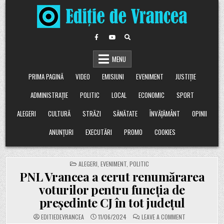
Skip
to
content
MENU
PRIMA PAGINĂ
VIDEO
EMISIUNI
EVENIMENT
JUSTIȚIE
ADMINISTRAȚIE
POLITIC
LOCAL
ECONOMIC
SPORT
ALEGERI
CULTURĂ
STRĂZI
SĂNĂTATE
ÎNVĂȚĂMÂNT
OPINII
ANUNȚURI
EXECUTĂRI
PROMO
COOKIES
POSTED
ALEGERI
,
EVENIMENT
,
POLITIC
IN
PNL Vrancea a cerut renumărarea
voturilor pentru funcția de
președinte CJ în tot județul
ON
EDITIEDEVRANCEA
11/06/2024
LEAVE A COMMENT
PNL