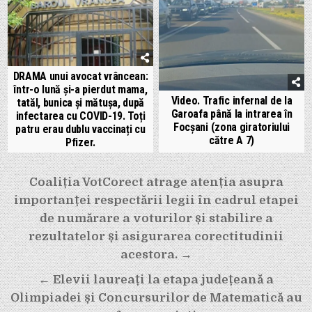
DRAMA unui avocat vrâncean:
într-o lună și-a pierdut mama,
Video. Trafic infernal de la
tatăl, bunica și mătușa, după
Garoafa până la intrarea în
infectarea cu COVID-19. Toți
Focșani (zona giratoriului
patru erau dublu vaccinați cu
către A 7)
Pfizer.
Navigare
Coaliția VotCorect atrage atenția asupra
în
importanței respectării legii în cadrul etapei
articole
de numărare a voturilor și stabilire a
rezultatelor și asigurarea corectitudinii
acestora. →
← Elevii laureați la etapa județeană a
Olimpiadei și Concursurilor de Matematică au