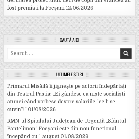
derularea proiectului. Zeci de copii din Vrancea au
fost premiați la Focșani
12/06/2026
CAUTĂ AICI
Search
for:
ULTIMELE ȘTIRI
Primarul Misăilă îi jignește pe actorii îndepărtați
din Teatrul Pastia: „Ei gândesc ca niște socialiști
atunci când vorbesc despre salariile ”ce li se
cuvin”!”
01/08/2026
RMN-ul Spitalului Județean de Urgență „Sfântul
Pantelimon” Focșani este din nou funcțional
începând cu 1 august
01/08/2026