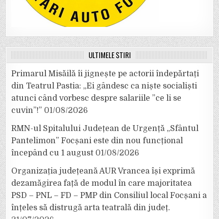
ULTIMELE ȘTIRI
Primarul Misăilă îi jignește pe actorii îndepărtați
din Teatrul Pastia: „Ei gândesc ca niște socialiști
atunci când vorbesc despre salariile ”ce li se
cuvin”!”
01/08/2026
RMN-ul Spitalului Județean de Urgență „Sfântul
Pantelimon” Focșani este din nou funcțional
începând cu 1 august
01/08/2026
Organizația județeană AUR Vrancea își exprimă
dezamăgirea față de modul în care majoritatea
PSD – PNL – FD – PMP din Consiliul local Focșani a
înțeles să distrugă arta teatrală din județ.