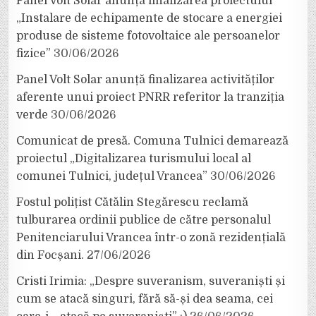
Panel Volt Solar anunță finalizarea proiectului
„Instalare de echipamente de stocare a energiei
produse de sisteme fotovoltaice ale persoanelor
fizice”
30/06/2026
Panel Volt Solar anunță finalizarea activităților
aferente unui proiect PNRR referitor la tranziția
verde
30/06/2026
Comunicat de presă. Comuna Tulnici demarează
proiectul „Digitalizarea turismului local al
comunei Tulnici, județul Vrancea”
30/06/2026
Fostul polițist Cătălin Stegărescu reclamă
tulburarea ordinii publice de către personalul
Penitenciarului Vrancea într-o zonă rezidențială
din Focșani.
27/06/2026
Cristi Irimia: „Despre suveranism, suveraniști și
cum se atacă singuri, fără să-și dea seama, cei