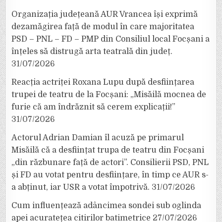
Organizația județeană AUR Vrancea își exprimă
dezamăgirea față de modul în care majoritatea
PSD – PNL – FD – PMP din Consiliul local Focșani a
înțeles să distrugă arta teatrală din județ.
31/07/2026
Reacția actriței Roxana Lupu după desființarea
trupei de teatru de la Focșani: „Misăilă mocnea de
furie că am îndrăznit să cerem explicații!”
31/07/2026
Actorul Adrian Damian îl acuză pe primarul
Misăilă că a desființat trupa de teatru din Focșani
„din răzbunare față de actori”. Consilierii PSD, PNL
și FD au votat pentru desființare, în timp ce AUR s-
a abținut, iar USR a votat împotrivă.
31/07/2026
Cum influențează adâncimea sondei sub oglinda
apei acuratețea citirilor batimetrice
27/07/2026