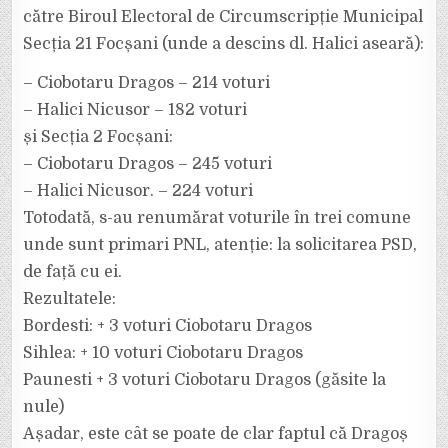
către Biroul Electoral de Circumscripție Municipal
Secția 21 Focșani (unde a descins dl. Halici aseară):
– Ciobotaru Dragos – 214 voturi
– Halici Nicusor – 182 voturi
și Secția 2 Focșani:
– Ciobotaru Dragos – 245 voturi
– Halici Nicusor. – 224 voturi
Totodată, s-au renumărat voturile în trei comune
unde sunt primari PNL, atenție: la solicitarea PSD,
de față cu ei.
Rezultatele:
Bordesti: + 3 voturi Ciobotaru Dragos
Sihlea: + 10 voturi Ciobotaru Dragos
Paunesti + 3 voturi Ciobotaru Dragos (găsite la
nule)
Așadar, este cât se poate de clar faptul că Dragoș