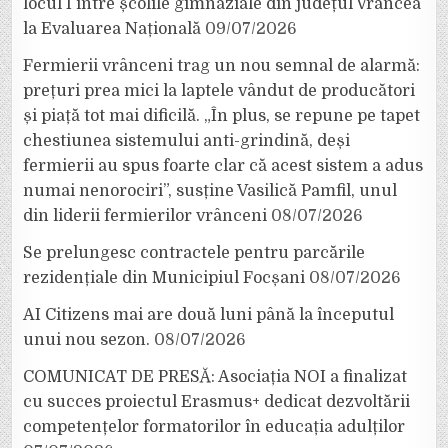
locul I între școlile gimnaziale din județul Vrancea
la Evaluarea Națională
09/07/2026
Fermierii vrânceni trag un nou semnal de alarmă:
prețuri prea mici la laptele vândut de producători
și piață tot mai dificilă. „În plus, se repune pe tapet
chestiunea sistemului anti-grindină, deși
fermierii au spus foarte clar că acest sistem a adus
numai nenorociri”, susține Vasilică Pamfil, unul
din liderii fermierilor vrânceni
08/07/2026
Se prelungesc contractele pentru parcările
rezidențiale din Municipiul Focșani
08/07/2026
AI Citizens mai are două luni până la începutul
unui nou sezon.
08/07/2026
COMUNICAT DE PRESĂ: Asociația NOI a finalizat
cu succes proiectul Erasmus+ dedicat dezvoltării
competențelor formatorilor în educația adulților