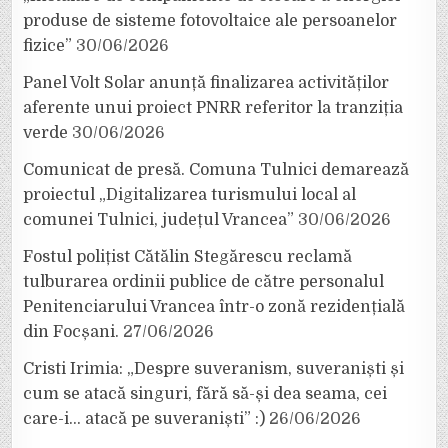
produse de sisteme fotovoltaice ale persoanelor
fizice”
30/06/2026
Panel Volt Solar anunță finalizarea activităților
aferente unui proiect PNRR referitor la tranziția
verde
30/06/2026
Comunicat de presă. Comuna Tulnici demarează
proiectul „Digitalizarea turismului local al
comunei Tulnici, județul Vrancea”
30/06/2026
Fostul polițist Cătălin Stegărescu reclamă
tulburarea ordinii publice de către personalul
Penitenciarului Vrancea într-o zonă rezidențială
din Focșani.
27/06/2026
Cristi Irimia: „Despre suveranism, suveraniști și
cum se atacă singuri, fără să-și dea seama, cei
care-i… atacă pe suveraniști” :)
26/06/2026