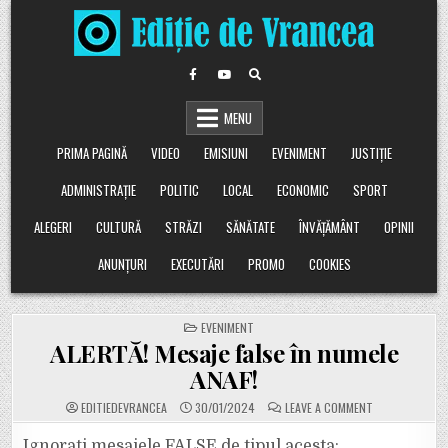
Skip
to
content
MENU
PRIMA PAGINĂ
VIDEO
EMISIUNI
EVENIMENT
JUSTIȚIE
ADMINISTRAȚIE
POLITIC
LOCAL
ECONOMIC
SPORT
ALEGERI
CULTURĂ
STRĂZI
SĂNĂTATE
ÎNVĂȚĂMÂNT
OPINII
ANUNȚURI
EXECUTĂRI
PROMO
COOKIES
POSTED
EVENIMENT
IN
ALERTĂ! Mesaje false în numele
ANAF!
ON
EDITIEDEVRANCEA
30/01/2024
LEAVE A COMMENT
ALERTĂ!
MESAJE
FALSE
Ignorați mesajele FALSE de tipul acesta: