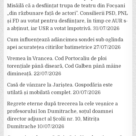
Misăilă că a desființat trupa de teatru din Focșani
„din răzbunare față de actori”. Consilierii PSD, PNL
și FD au votat pentru desființare, în timp ce AUR s-
a abținut, iar USR a votat împotrivă.
31/07/2026
Cum influențează adâncimea sondei sub oglinda
apei acuratețea citirilor batimetrice
27/07/2026
Vremea în Vrancea. Cod Portocaliu de ploi
torențiale până diseară, Cod Galben până mâine
dimineață.
22/07/2026
Casă de vânzare la Jariștea. Gospodăria este
utilată și mobilată complet.
20/07/2026
Regrete eterne după trecerea la cele veșnice a
profesorului Ion Dumitrache, soțul doamnei
director adjunct al Școlii nr. 10, Mitrița
Dumitrache
10/07/2026