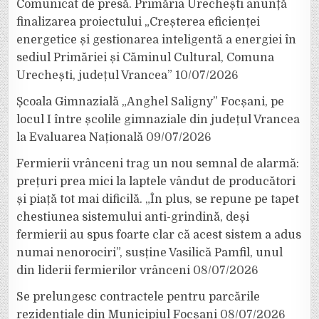
Comunicat de presă. Primăria Urechești anunță
finalizarea proiectului „Creșterea eficienței
energetice și gestionarea inteligentă a energiei în
sediul Primăriei și Căminul Cultural, Comuna
Urechești, județul Vrancea”
10/07/2026
Școala Gimnazială „Anghel Saligny” Focșani, pe
locul I între școlile gimnaziale din județul Vrancea
la Evaluarea Națională
09/07/2026
Fermierii vrânceni trag un nou semnal de alarmă:
prețuri prea mici la laptele vândut de producători
și piață tot mai dificilă. „În plus, se repune pe tapet
chestiunea sistemului anti-grindină, deși
fermierii au spus foarte clar că acest sistem a adus
numai nenorociri”, susține Vasilică Pamfil, unul
din liderii fermierilor vrânceni
08/07/2026
Se prelungesc contractele pentru parcările
rezidențiale din Municipiul Focșani
08/07/2026