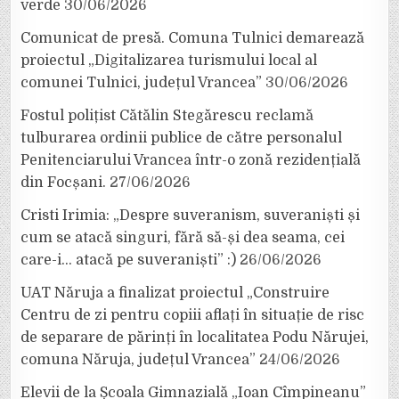
verde
30/06/2026
Comunicat de presă. Comuna Tulnici demarează
proiectul „Digitalizarea turismului local al
comunei Tulnici, județul Vrancea”
30/06/2026
Fostul polițist Cătălin Stegărescu reclamă
tulburarea ordinii publice de către personalul
Penitenciarului Vrancea într-o zonă rezidențială
din Focșani.
27/06/2026
Cristi Irimia: „Despre suveranism, suveraniști și
cum se atacă singuri, fără să-și dea seama, cei
care-i… atacă pe suveraniști” :)
26/06/2026
UAT Năruja a finalizat proiectul „Construire
Centru de zi pentru copiii aflați în situație de risc
de separare de părinți în localitatea Podu Nărujei,
comuna Năruja, județul Vrancea”
24/06/2026
Elevii de la Școala Gimnazială „Ioan Cîmpineanu”