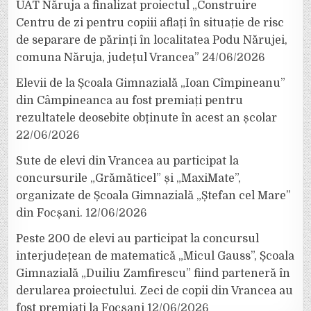
UAT Năruja a finalizat proiectul „Construire
Centru de zi pentru copiii aflați în situație de risc
de separare de părinți în localitatea Podu Nărujei,
comuna Năruja, județul Vrancea”
24/06/2026
Elevii de la Școala Gimnazială „Ioan Cîmpineanu”
din Câmpineanca au fost premiați pentru
rezultatele deosebite obținute în acest an școlar
22/06/2026
Sute de elevi din Vrancea au participat la
concursurile „Grămăticel” și „MaxiMate”,
organizate de Școala Gimnazială „Ștefan cel Mare”
din Focșani.
12/06/2026
Peste 200 de elevi au participat la concursul
interjudețean de matematică „Micul Gauss”, Școala
Gimnazială „Duiliu Zamfirescu” fiind parteneră în
derularea proiectului. Zeci de copii din Vrancea au
fost premiați la Focșani
12/06/2026