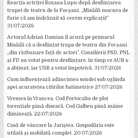
Reacția actriței Roxana Lupu după desființarea
trupei de teatru de la Focșani: „Misăilă mocnea de
furie că am îndrăznit să cerem explicații!”
31/07/2026
Actorul Adrian Damian îl acuză pe primarul
Misăilă că a desființat trupa de teatru din Focșani
„din răzbunare față de actori”. Consilierii PSD, PNL
și FD au votat pentru desființare, în timp ce AUR s-
a abținut, iar USR a votat împotrivă.
31/07/2026
Cum influențează adâncimea sondei sub oglinda
apei acuratețea citirilor batimetrice
27/07/2026
Vremea în Vrancea. Cod Portocaliu de ploi
torențiale până diseară, Cod Galben până mâine
dimineață.
22/07/2026
Casă de vânzare la Jariștea. Gospodăria este
utilată și mobilată complet.
20/07/2026