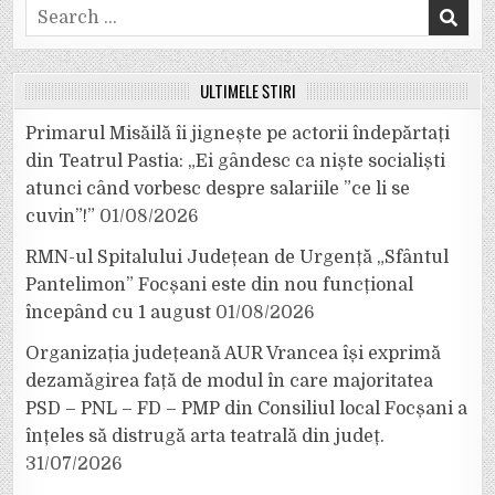
Search
for:
ULTIMELE ȘTIRI
Primarul Misăilă îi jignește pe actorii îndepărtați
din Teatrul Pastia: „Ei gândesc ca niște socialiști
atunci când vorbesc despre salariile ”ce li se
cuvin”!”
01/08/2026
RMN-ul Spitalului Județean de Urgență „Sfântul
Pantelimon” Focșani este din nou funcțional
începând cu 1 august
01/08/2026
Organizația județeană AUR Vrancea își exprimă
dezamăgirea față de modul în care majoritatea
PSD – PNL – FD – PMP din Consiliul local Focșani a
înțeles să distrugă arta teatrală din județ.
31/07/2026