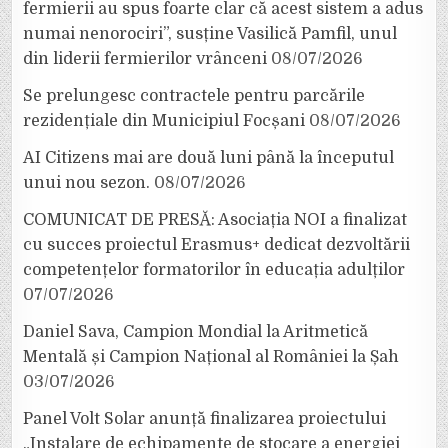
fermierii au spus foarte clar că acest sistem a adus
numai nenorociri”, susține Vasilică Pamfil, unul
din liderii fermierilor vrânceni
08/07/2026
Se prelungesc contractele pentru parcările
rezidențiale din Municipiul Focșani
08/07/2026
AI Citizens mai are două luni până la începutul
unui nou sezon.
08/07/2026
COMUNICAT DE PRESĂ: Asociația NOI a finalizat
cu succes proiectul Erasmus+ dedicat dezvoltării
competențelor formatorilor în educația adulților
07/07/2026
Daniel Sava, Campion Mondial la Aritmetică
Mentală și Campion Național al României la Șah
03/07/2026
Panel Volt Solar anunță finalizarea proiectului
„Instalare de echipamente de stocare a energiei