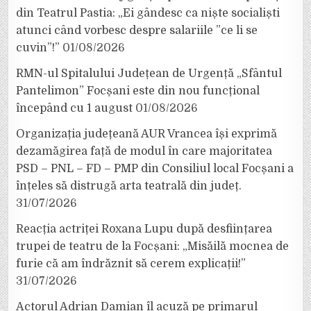
din Teatrul Pastia: „Ei gândesc ca niște socialiști
atunci când vorbesc despre salariile ”ce li se
cuvin”!”
01/08/2026
RMN-ul Spitalului Județean de Urgență „Sfântul
Pantelimon” Focșani este din nou funcțional
începând cu 1 august
01/08/2026
Organizația județeană AUR Vrancea își exprimă
dezamăgirea față de modul în care majoritatea
PSD – PNL – FD – PMP din Consiliul local Focșani a
înțeles să distrugă arta teatrală din județ.
31/07/2026
Reacția actriței Roxana Lupu după desființarea
trupei de teatru de la Focșani: „Misăilă mocnea de
furie că am îndrăznit să cerem explicații!”
31/07/2026
Actorul Adrian Damian îl acuză pe primarul