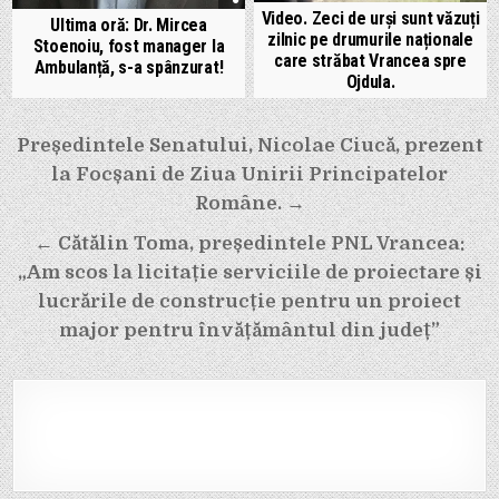
Video. Zeci de urși sunt văzuți
Ultima oră: Dr. Mircea
zilnic pe drumurile naționale
Stoenoiu, fost manager la
care străbat Vrancea spre
Ambulanță, s-a spânzurat!
Ojdula.
Navigare
Președintele Senatului, Nicolae Ciucă, prezent
în
la Focșani de Ziua Unirii Principatelor
articole
Române. →
← Cătălin Toma, președintele PNL Vrancea:
„Am scos la licitație serviciile de proiectare și
lucrările de construcție pentru un proiect
major pentru învățământul din județ”