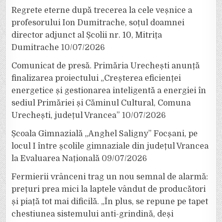
Regrete eterne după trecerea la cele veșnice a
profesorului Ion Dumitrache, soțul doamnei
director adjunct al Școlii nr. 10, Mitrița
Dumitrache
10/07/2026
Comunicat de presă. Primăria Urechești anunță
finalizarea proiectului „Creșterea eficienței
energetice și gestionarea inteligentă a energiei în
sediul Primăriei și Căminul Cultural, Comuna
Urechești, județul Vrancea”
10/07/2026
Școala Gimnazială „Anghel Saligny” Focșani, pe
locul I între școlile gimnaziale din județul Vrancea
la Evaluarea Națională
09/07/2026
Fermierii vrânceni trag un nou semnal de alarmă:
prețuri prea mici la laptele vândut de producători
și piață tot mai dificilă. „În plus, se repune pe tapet
chestiunea sistemului anti-grindină, deși