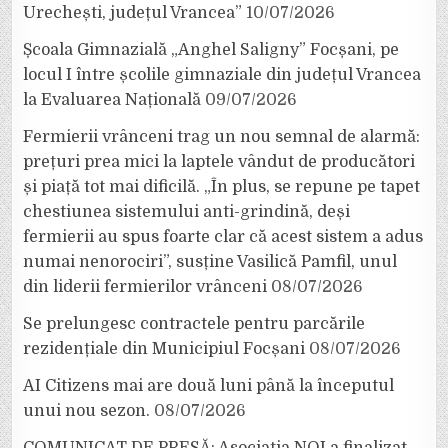
Urechești, județul Vrancea”
10/07/2026
Școala Gimnazială „Anghel Saligny” Focșani, pe
locul I între școlile gimnaziale din județul Vrancea
la Evaluarea Națională
09/07/2026
Fermierii vrânceni trag un nou semnal de alarmă:
prețuri prea mici la laptele vândut de producători
și piață tot mai dificilă. „În plus, se repune pe tapet
chestiunea sistemului anti-grindină, deși
fermierii au spus foarte clar că acest sistem a adus
numai nenorociri”, susține Vasilică Pamfil, unul
din liderii fermierilor vrânceni
08/07/2026
Se prelungesc contractele pentru parcările
rezidențiale din Municipiul Focșani
08/07/2026
AI Citizens mai are două luni până la începutul
unui nou sezon.
08/07/2026
COMUNICAT DE PRESĂ: Asociația NOI a finalizat