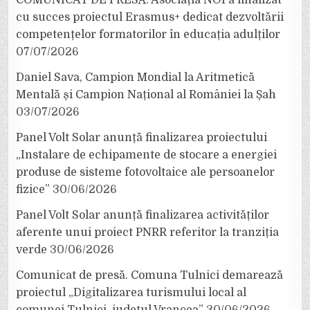
cu succes proiectul Erasmus+ dedicat dezvoltării
competențelor formatorilor în educația adulților
07/07/2026
Daniel Sava, Campion Mondial la Aritmetică
Mentală și Campion Național al României la Șah
03/07/2026
Panel Volt Solar anunță finalizarea proiectului
„Instalare de echipamente de stocare a energiei
produse de sisteme fotovoltaice ale persoanelor
fizice”
30/06/2026
Panel Volt Solar anunță finalizarea activităților
aferente unui proiect PNRR referitor la tranziția
verde
30/06/2026
Comunicat de presă. Comuna Tulnici demarează
proiectul „Digitalizarea turismului local al
comunei Tulnici, județul Vrancea”
30/06/2026