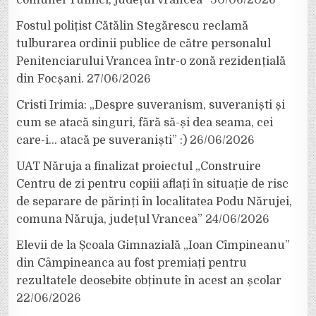
Fostul polițist Cătălin Stegărescu reclamă
tulburarea ordinii publice de către personalul
Penitenciarului Vrancea într-o zonă rezidențială
din Focșani.
27/06/2026
Cristi Irimia: „Despre suveranism, suveraniști și
cum se atacă singuri, fără să-și dea seama, cei
care-i… atacă pe suveraniști” :)
26/06/2026
UAT Năruja a finalizat proiectul „Construire
Centru de zi pentru copiii aflați în situație de risc
de separare de părinți în localitatea Podu Nărujei,
comuna Năruja, județul Vrancea”
24/06/2026
Elevii de la Școala Gimnazială „Ioan Cîmpineanu”
din Câmpineanca au fost premiați pentru
rezultatele deosebite obținute în acest an școlar
22/06/2026