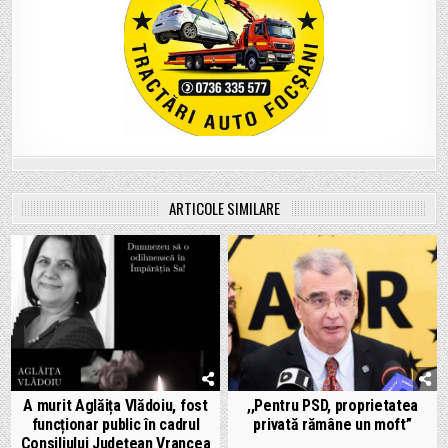
ARTICOLE SIMILARE
A murit Aglăița Vlădoiu, fost
,,Pentru PSD, proprietatea
funcționar public în cadrul
privată rămâne un moft”
Consiliului Județean Vrancea