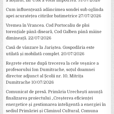
a abținut, iar USR a votat împotrivă.
31/07/2026
Cum influențează adâncimea sondei sub oglinda
apei acuratețea citirilor batimetrice
27/07/2026
Vremea în Vrancea. Cod Portocaliu de ploi
torențiale până diseară, Cod Galben până mâine
dimineață.
22/07/2026
Casă de vânzare la Jariștea. Gospodăria este
utilată și mobilată complet.
20/07/2026
Regrete eterne după trecerea la cele veșnice a
profesorului Ion Dumitrache, soțul doamnei
director adjunct al Școlii nr. 10, Mitrița
Dumitrache
10/07/2026
Comunicat de presă. Primăria Urechești anunță
finalizarea proiectului „Creșterea eficienței
energetice și gestionarea inteligentă a energiei în
sediul Primăriei și Căminul Cultural, Comuna