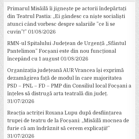
Primarul Misăilă îi jignește pe actorii îndepărtați
din Teatrul Pastia: „Ei gândesc ca niște socialiști
atunci când vorbesc despre salariile ”ce li se
cuvin”!”
01/08/2026
RMN-ul Spitalului Județean de Urgență „Sfântul
Pantelimon” Focșani este din nou funcțional
începând cu 1 august
01/08/2026
Organizația județeană AUR Vrancea își exprimă
dezamăgirea față de modul în care majoritatea
PSD – PNL – FD – PMP din Consiliul local Focșani a
înțeles să distrugă arta teatrală din județ.
31/07/2026
Reacția actriței Roxana Lupu după desființarea
trupei de teatru de la Focșani: „Misăilă mocnea de
furie că am îndrăznit să cerem explicații!”
31/07/2026