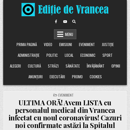
Skip
to
content
MENU
PRIMA PAGINĂ
VIDEO
EMISIUNI
EVENIMENT
JUSTIȚIE
ADMINISTRAȚIE
POLITIC
LOCAL
ECONOMIC
SPORT
ALEGERI
CULTURĂ
STRĂZI
SĂNĂTATE
ÎNVĂȚĂMÂNT
OPINII
ANUNȚURI
EXECUTĂRI
PROMO
COOKIES
POSTED
EVENIMENT
IN
ULTIMA ORĂ! Avem LISTA cu
personalul medical din Vrancea
infectat cu noul coronavirus! Cazuri
noi confirmate astăzi la Spitalul