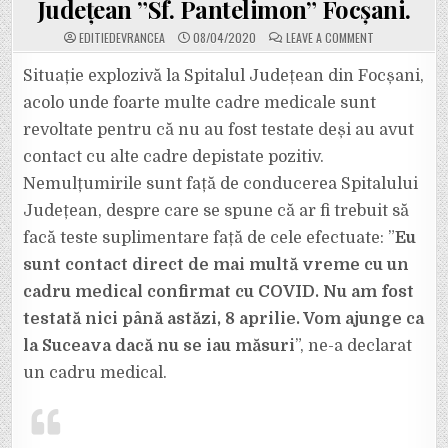
Județean ”Sf. Pantelimon” Focșani.
ON
EDITIEDEVRANCEA
08/04/2020
LEAVE A COMMENT
ULTIMA
ORĂ!
AVEM
Situație explozivă la Spitalul Județean din Focșani,
LISTA
CU
acolo unde foarte multe cadre medicale sunt
PERSONALUL
MEDICAL
revoltate pentru că nu au fost testate deși au avut
DIN
VRANCEA
contact cu alte cadre depistate pozitiv.
INFECTAT
CU
NOUL
Nemulțumirile sunt față de conducerea Spitalului
CORONAVIRUS!
CAZURI
Județean, despre care se spune că ar fi trebuit să
NOI
CONFIRMATE
facă teste suplimentare față de cele efectuate: ”
Eu
ASTĂZI
LA
sunt contact direct de mai multă vreme cu un
SPITALUL
JUDEȚEAN
”SF.
cadru medical confirmat cu COVID. Nu am fost
PANTELIMON”
FOCȘANI.
testată nici până astăzi, 8 aprilie. Vom ajunge ca
la Suceava dacă nu se iau măsuri
”, ne-a declarat
un cadru medical.