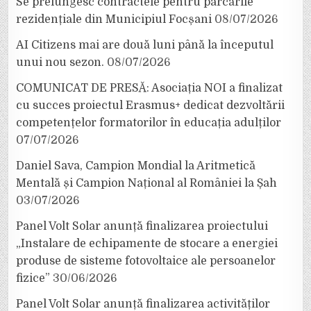
Se prelungesc contractele pentru parcările
rezidențiale din Municipiul Focșani
08/07/2026
AI Citizens mai are două luni până la începutul
unui nou sezon.
08/07/2026
COMUNICAT DE PRESĂ: Asociația NOI a finalizat
cu succes proiectul Erasmus+ dedicat dezvoltării
competențelor formatorilor în educația adulților
07/07/2026
Daniel Sava, Campion Mondial la Aritmetică
Mentală și Campion Național al României la Șah
03/07/2026
Panel Volt Solar anunță finalizarea proiectului
„Instalare de echipamente de stocare a energiei
produse de sisteme fotovoltaice ale persoanelor
fizice”
30/06/2026
Panel Volt Solar anunță finalizarea activităților