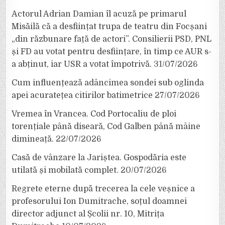
Actorul Adrian Damian îl acuză pe primarul
Misăilă că a desființat trupa de teatru din Focșani
„din răzbunare față de actori”. Consilierii PSD, PNL
și FD au votat pentru desființare, în timp ce AUR s-
a abținut, iar USR a votat împotrivă.
31/07/2026
Cum influențează adâncimea sondei sub oglinda
apei acuratețea citirilor batimetrice
27/07/2026
Vremea în Vrancea. Cod Portocaliu de ploi
torențiale până diseară, Cod Galben până mâine
dimineață.
22/07/2026
Casă de vânzare la Jariștea. Gospodăria este
utilată și mobilată complet.
20/07/2026
Regrete eterne după trecerea la cele veșnice a
profesorului Ion Dumitrache, soțul doamnei
director adjunct al Școlii nr. 10, Mitrița