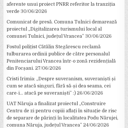
aferente unui proiect PNRR referitor la tranziția
verde
30/06/2026
Comunicat de presă. Comuna Tulnici demarează
proiectul „Digitalizarea turismului local al
comunei Tulnici, județul Vrancea”
30/06/2026
Fostul polițist Cătălin Stegărescu reclamă
tulburarea ordinii publice de către personalul
Penitenciarului Vrancea într-o zonă rezidențială
din Focșani.
27/06/2026
Cristi Irimia: „Despre suveranism, suveraniști și
cum se atacă singuri, fără să-și dea seama, cei
care-i… atacă pe suveraniști” :)
26/06/2026
UAT Năruja a finalizat proiectul „Construire
Centru de zi pentru copiii aflați în situație de risc
de separare de părinți în localitatea Podu Nărujei,
comuna Năruja, județul Vrancea”
24/06/2026