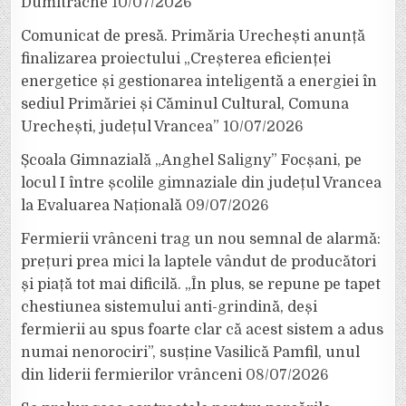
Dumitrache
10/07/2026
Comunicat de presă. Primăria Urechești anunță
finalizarea proiectului „Creșterea eficienței
energetice și gestionarea inteligentă a energiei în
sediul Primăriei și Căminul Cultural, Comuna
Urechești, județul Vrancea”
10/07/2026
Școala Gimnazială „Anghel Saligny” Focșani, pe
locul I între școlile gimnaziale din județul Vrancea
la Evaluarea Națională
09/07/2026
Fermierii vrânceni trag un nou semnal de alarmă:
prețuri prea mici la laptele vândut de producători
și piață tot mai dificilă. „În plus, se repune pe tapet
chestiunea sistemului anti-grindină, deși
fermierii au spus foarte clar că acest sistem a adus
numai nenorociri”, susține Vasilică Pamfil, unul
din liderii fermierilor vrânceni
08/07/2026