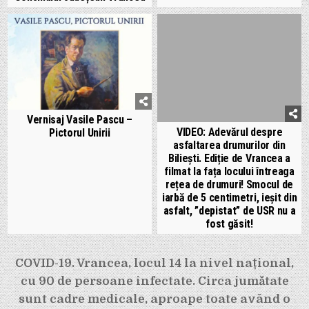
Vernisaj Vasile Pascu –
VIDEO: Adevărul despre
Pictorul Unirii
asfaltarea drumurilor din
Biliești. Ediție de Vrancea a
filmat la fața locului întreaga
rețea de drumuri! Smocul de
iarbă de 5 centimetri, ieșit din
asfalt, ”depistat” de USR nu a
fost găsit!
Navigare
COVID-19. Vrancea, locul 14 la nivel național,
în
cu 90 de persoane infectate. Circa jumătate
articole
sunt cadre medicale, aproape toate având o