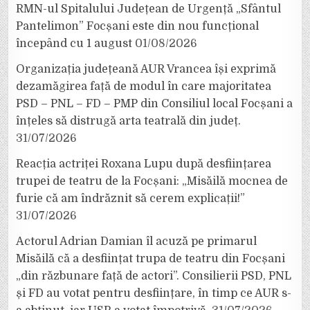
RMN-ul Spitalului Județean de Urgență „Sfântul
Pantelimon” Focșani este din nou funcțional
începând cu 1 august
01/08/2026
Organizația județeană AUR Vrancea își exprimă
dezamăgirea față de modul în care majoritatea
PSD – PNL – FD – PMP din Consiliul local Focșani a
înțeles să distrugă arta teatrală din județ.
31/07/2026
Reacția actriței Roxana Lupu după desființarea
trupei de teatru de la Focșani: „Misăilă mocnea de
furie că am îndrăznit să cerem explicații!”
31/07/2026
Actorul Adrian Damian îl acuză pe primarul
Misăilă că a desființat trupa de teatru din Focșani
„din răzbunare față de actori”. Consilierii PSD, PNL
și FD au votat pentru desființare, în timp ce AUR s-