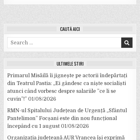
CAUTĂ AICI
Search
for:
ULTIMELE ȘTIRI
Primarul Misăilă îi jignește pe actorii îndepărtați
din Teatrul Pastia: „Ei gândesc ca niște socialiști
atunci când vorbesc despre salariile ”ce li se
cuvin”!”
01/08/2026
RMN-ul Spitalului Județean de Urgență „Sfântul
Pantelimon” Focșani este din nou funcțional
începând cu 1 august
01/08/2026
Organizația județeană AUR Vrancea își exprimă