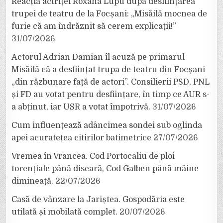
Reacția actriței Roxana Lupu după desființarea
trupei de teatru de la Focșani: „Misăilă mocnea de
furie că am îndrăznit să cerem explicații!”
31/07/2026
Actorul Adrian Damian îl acuză pe primarul
Misăilă că a desființat trupa de teatru din Focșani
„din răzbunare față de actori”. Consilierii PSD, PNL
și FD au votat pentru desființare, în timp ce AUR s-
a abținut, iar USR a votat împotrivă.
31/07/2026
Cum influențează adâncimea sondei sub oglinda
apei acuratețea citirilor batimetrice
27/07/2026
Vremea în Vrancea. Cod Portocaliu de ploi
torențiale până diseară, Cod Galben până mâine
dimineață.
22/07/2026
Casă de vânzare la Jariștea. Gospodăria este
utilată și mobilată complet.
20/07/2026