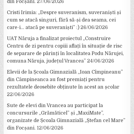
din Focșani.
27/06/2026
Cristi Irimia: „Despre suveranism, suveraniști și
cum se atacă singuri, fără să-și dea seama, cei
care-i… atacă pe suveraniști” :)
26/06/2026
UAT Năruja a finalizat proiectul „Construire
Centru de zi pentru copiii aflați în situație de risc
de separare de părinți în localitatea Podu Nărujei,
comuna Năruja, județul Vrancea”
24/06/2026
Elevii de la Școala Gimnazială „Ioan Cîmpineanu”
din Câmpineanca au fost premiați pentru
rezultatele deosebite obținute în acest an școlar
22/06/2026
Sute de elevi din Vrancea au participat la
concursurile „Grămăticel” și „MaxiMate”,
organizate de Școala Gimnazială „Ștefan cel Mare”
din Focșani.
12/06/2026