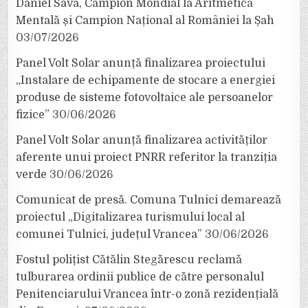
Daniel Sava, Campion Mondial la Aritmetică
Mentală și Campion Național al României la Șah
03/07/2026
Panel Volt Solar anunță finalizarea proiectului
„Instalare de echipamente de stocare a energiei
produse de sisteme fotovoltaice ale persoanelor
fizice”
30/06/2026
Panel Volt Solar anunță finalizarea activităților
aferente unui proiect PNRR referitor la tranziția
verde
30/06/2026
Comunicat de presă. Comuna Tulnici demarează
proiectul „Digitalizarea turismului local al
comunei Tulnici, județul Vrancea”
30/06/2026
Fostul polițist Cătălin Stegărescu reclamă
tulburarea ordinii publice de către personalul
Penitenciarului Vrancea într-o zonă rezidențială