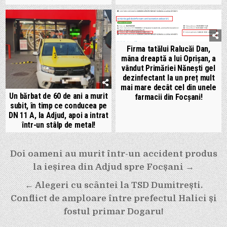
Firma tatălui Ralucăi Dan,
mâna dreaptă a lui Oprișan, a
vândut Primăriei Nănești gel
dezinfectant la un preț mult
mai mare decât cel din unele
Un bărbat de 60 de ani a murit
farmacii din Focșani!
subit, în timp ce conducea pe
DN 11 A, la Adjud, apoi a intrat
într-un stâlp de metal!
Navigare
Doi oameni au murit într-un accident produs
în
la ieșirea din Adjud spre Focșani →
articole
← Alegeri cu scântei la TSD Dumitrești.
Conflict de amploare între prefectul Halici și
fostul primar Dogaru!