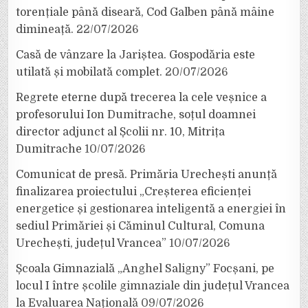
torențiale până diseară, Cod Galben până mâine
dimineață.
22/07/2026
Casă de vânzare la Jariștea. Gospodăria este
utilată și mobilată complet.
20/07/2026
Regrete eterne după trecerea la cele veșnice a
profesorului Ion Dumitrache, soțul doamnei
director adjunct al Școlii nr. 10, Mitrița
Dumitrache
10/07/2026
Comunicat de presă. Primăria Urechești anunță
finalizarea proiectului „Creșterea eficienței
energetice și gestionarea inteligentă a energiei în
sediul Primăriei și Căminul Cultural, Comuna
Urechești, județul Vrancea”
10/07/2026
Școala Gimnazială „Anghel Saligny” Focșani, pe
locul I între școlile gimnaziale din județul Vrancea
la Evaluarea Națională
09/07/2026