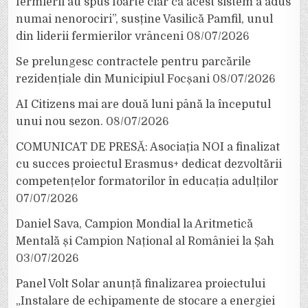
fermierii au spus foarte clar că acest sistem a adus
numai nenorociri”, susține Vasilică Pamfil, unul
din liderii fermierilor vrânceni
08/07/2026
Se prelungesc contractele pentru parcările
rezidențiale din Municipiul Focșani
08/07/2026
AI Citizens mai are două luni până la începutul
unui nou sezon.
08/07/2026
COMUNICAT DE PRESĂ: Asociația NOI a finalizat
cu succes proiectul Erasmus+ dedicat dezvoltării
competențelor formatorilor în educația adulților
07/07/2026
Daniel Sava, Campion Mondial la Aritmetică
Mentală și Campion Național al României la Șah
03/07/2026
Panel Volt Solar anunță finalizarea proiectului
„Instalare de echipamente de stocare a energiei