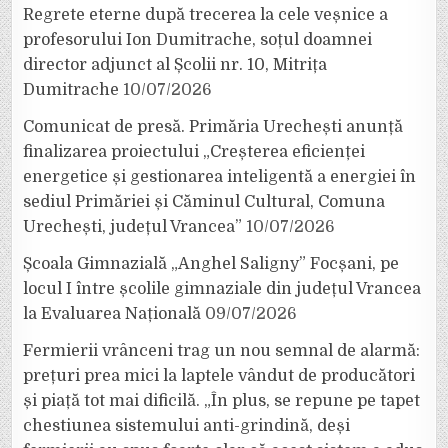
Regrete eterne după trecerea la cele veșnice a
profesorului Ion Dumitrache, soțul doamnei
director adjunct al Școlii nr. 10, Mitrița
Dumitrache
10/07/2026
Comunicat de presă. Primăria Urechești anunță
finalizarea proiectului „Creșterea eficienței
energetice și gestionarea inteligentă a energiei în
sediul Primăriei și Căminul Cultural, Comuna
Urechești, județul Vrancea”
10/07/2026
Școala Gimnazială „Anghel Saligny” Focșani, pe
locul I între școlile gimnaziale din județul Vrancea
la Evaluarea Națională
09/07/2026
Fermierii vrânceni trag un nou semnal de alarmă:
prețuri prea mici la laptele vândut de producători
și piață tot mai dificilă. „În plus, se repune pe tapet
chestiunea sistemului anti-grindină, deși