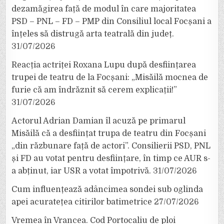
dezamăgirea față de modul în care majoritatea
PSD – PNL – FD – PMP din Consiliul local Focșani a
înțeles să distrugă arta teatrală din județ.
31/07/2026
Reacția actriței Roxana Lupu după desființarea
trupei de teatru de la Focșani: „Misăilă mocnea de
furie că am îndrăznit să cerem explicații!”
31/07/2026
Actorul Adrian Damian îl acuză pe primarul
Misăilă că a desființat trupa de teatru din Focșani
„din răzbunare față de actori”. Consilierii PSD, PNL
și FD au votat pentru desființare, în timp ce AUR s-
a abținut, iar USR a votat împotrivă.
31/07/2026
Cum influențează adâncimea sondei sub oglinda
apei acuratețea citirilor batimetrice
27/07/2026
Vremea în Vrancea. Cod Portocaliu de ploi