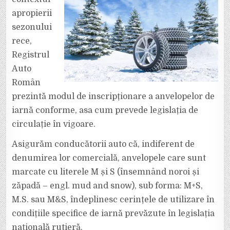
apropierii
sezonului
rece,
Registrul
Auto
Român
prezintă modul de inscripționare a anvelopelor de
iarnă conforme, asa cum prevede legislația de
circulație în vigoare.
Asigurăm conducătorii auto că, indiferent de
denumirea lor comercială, anvelopele care sunt
marcate cu literele M și S (însemnând noroi și
zăpadă – engl. mud and snow), sub forma: M+S,
M.S. sau M&S, îndeplinesc cerințele de utilizare în
condițiile specifice de iarnă prevăzute în legislația
națională rutieră.