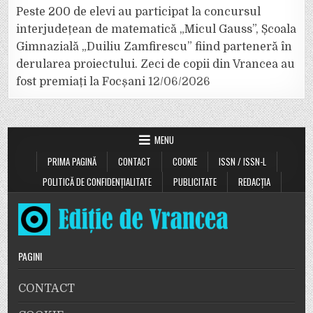
Peste 200 de elevi au participat la concursul
interjudețean de matematică „Micul Gauss”, Școala
Gimnazială „Duiliu Zamfirescu” fiind parteneră în
derularea proiectului. Zeci de copii din Vrancea au
fost premiați la Focșani
12/06/2026
MENU
PRIMA PAGINĂ
CONTACT
COOKIE
ISSN / ISSN-L
POLITICĂ DE CONFIDENȚIALITATE
PUBLICITATE
REDACȚIA
PAGINI
CONTACT