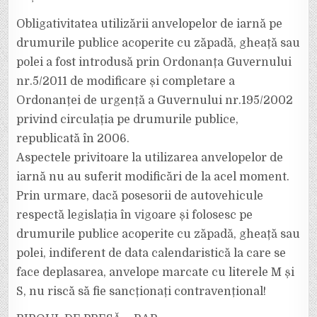
Obligativitatea utilizării anvelopelor de iarnă pe
drumurile publice acoperite cu zăpadă, gheață sau
polei a fost introdusă prin Ordonanța Guvernului
nr.5/2011 de modificare și completare a
Ordonanței de urgență a Guvernului nr.195/2002
privind circulația pe drumurile publice,
republicată în 2006.
Aspectele privitoare la utilizarea anvelopelor de
iarnă nu au suferit modificări de la acel moment.
Prin urmare, dacă posesorii de autovehicule
respectă legislația în vigoare și folosesc pe
drumurile publice acoperite cu zăpadă, gheață sau
polei, indiferent de data calendaristică la care se
face deplasarea, anvelope marcate cu literele M și
S, nu riscă să fie sancționați contravențional!