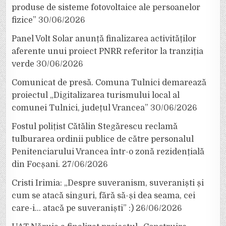
produse de sisteme fotovoltaice ale persoanelor
fizice”
30/06/2026
Panel Volt Solar anunță finalizarea activităților
aferente unui proiect PNRR referitor la tranziția
verde
30/06/2026
Comunicat de presă. Comuna Tulnici demarează
proiectul „Digitalizarea turismului local al
comunei Tulnici, județul Vrancea”
30/06/2026
Fostul polițist Cătălin Stegărescu reclamă
tulburarea ordinii publice de către personalul
Penitenciarului Vrancea într-o zonă rezidențială
din Focșani.
27/06/2026
Cristi Irimia: „Despre suveranism, suveraniști și
cum se atacă singuri, fără să-și dea seama, cei
care-i… atacă pe suveraniști” :)
26/06/2026