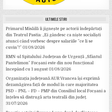
ULTIMELE ȘTIRI
Primarul Misăilă îi jignește pe actorii îndepărtați
din Teatrul Pastia: „Ei gândesc ca niște socialiști
atunci când vorbesc despre salariile ”ce li se
cuvin”!”
01/08/2026
RMN-ul Spitalului Județean de Urgență „Sfântul
Pantelimon” Focșani este din nou funcțional
începând cu 1 august
01/08/2026
Organizația județeană AUR Vrancea își exprimă
dezamăgirea față de modul în care majoritatea
PSD – PNL – FD – PMP din Consiliul local Focșani a
înțeles să distrugă arta teatrală din județ.
31/07/2026