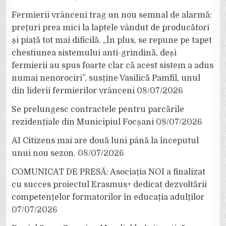
Fermierii vrânceni trag un nou semnal de alarmă:
prețuri prea mici la laptele vândut de producători
și piață tot mai dificilă. „În plus, se repune pe tapet
chestiunea sistemului anti-grindină, deși
fermierii au spus foarte clar că acest sistem a adus
numai nenorociri”, susține Vasilică Pamfil, unul
din liderii fermierilor vrânceni
08/07/2026
Se prelungesc contractele pentru parcările
rezidențiale din Municipiul Focșani
08/07/2026
AI Citizens mai are două luni până la începutul
unui nou sezon.
08/07/2026
COMUNICAT DE PRESĂ: Asociația NOI a finalizat
cu succes proiectul Erasmus+ dedicat dezvoltării
competențelor formatorilor în educația adulților
07/07/2026