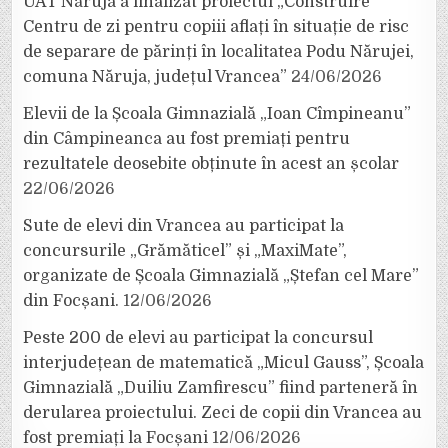
UAT Năruja a finalizat proiectul „Construire
Centru de zi pentru copiii aflați în situație de risc
de separare de părinți în localitatea Podu Nărujei,
comuna Năruja, județul Vrancea”
24/06/2026
Elevii de la Școala Gimnazială „Ioan Cîmpineanu”
din Câmpineanca au fost premiați pentru
rezultatele deosebite obținute în acest an școlar
22/06/2026
Sute de elevi din Vrancea au participat la
concursurile „Grămăticel” și „MaxiMate”,
organizate de Școala Gimnazială „Ștefan cel Mare”
din Focșani.
12/06/2026
Peste 200 de elevi au participat la concursul
interjudețean de matematică „Micul Gauss”, Școala
Gimnazială „Duiliu Zamfirescu” fiind parteneră în
derularea proiectului. Zeci de copii din Vrancea au
fost premiați la Focșani
12/06/2026