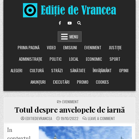
Skip
to
content
MENU
PRIMA PAGINĂ
VIDEO
EMISIUNI
EVENIMENT
JUSTIȚIE
ADMINISTRAȚIE
POLITIC
LOCAL
ECONOMIC
SPORT
ALEGERI
CULTURĂ
STRĂZI
SĂNĂTATE
ÎNVĂȚĂMÂNT
OPINII
ANUNȚURI
EXECUTĂRI
PROMO
COOKIES
POSTED
EVENIMENT
IN
Totul despre anvelopele de iarnă
ON
EDITIEDEVRANCEA
19/10/2022
LEAVE A COMMENT
TOTUL
DESPRE
ANVELOPELE
În
DE
IARNĂ
contextul