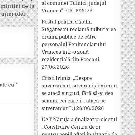
al comunei Tulnici, județul
mintiri de la
Vrancea”
30/06/2026
 unei idei”. →
Fostul polițist Cătălin
Stegărescu reclamă tulburarea
ordinii publice de către
personalul Penitenciarului
Vrancea într-o zonă
rezidențială din Focșani.
27/06/2026
Cristi Irimia: „Despre
cate cu
*
suveranism, suveraniști și cum
se atacă singuri, fără să-și dea
seama, cei care-i… atacă pe
suveraniști” :)
26/06/2026
UAT Năruja a finalizat proiectul
„Construire Centru de zi
pentru copiii aflați în situație de