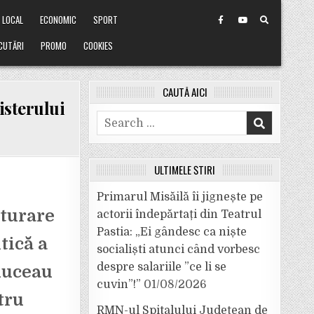
LOCAL
ECONOMIC
SPORT
CUTĂRI
PROMO
COOKIES
CAUTĂ AICI
isterului
Search
for:
ULTIMELE ȘTIRI
A
Primarul Misăilă îi jignește pe
cturare
actorii îndepărtați din Teatrul
Pastia: „Ei gândesc ca niște
tică a
socialiști atunci când vorbesc
despre salariile ”ce li se
nduceau
cuvin”!”
01/08/2026
tru
RMN-ul Spitalului Județean de