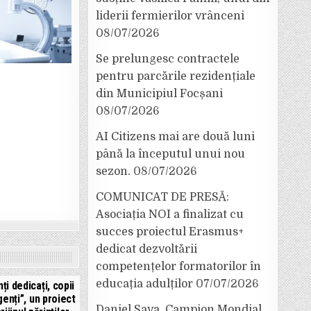
liderii fermierilor vrânceni
08/07/2026
Se prelungesc contractele
pentru parcările rezidențiale
din Municipiul Focșani
08/07/2026
AI Citizens mai are două luni
până la începutul unui nou
sezon.
08/07/2026
COMUNICAT DE PRESĂ:
Asociația NOI a finalizat cu
succes proiectul Erasmus+
dedicat dezvoltării
competențelor formatorilor în
educația adulților
07/07/2026
nți dedicați, copii
genți”, un proiect
Daniel Sava, Campion Mondial