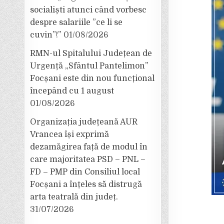
socialiști atunci când vorbesc
despre salariile ”ce li se
cuvin”!”
01/08/2026
RMN-ul Spitalului Județean de
Urgență „Sfântul Pantelimon”
Focșani este din nou funcțional
începând cu 1 august
01/08/2026
Organizația județeană AUR
Vrancea își exprimă
dezamăgirea față de modul în
care majoritatea PSD – PNL –
FD – PMP din Consiliul local
Focșani a înțeles să distrugă
arta teatrală din județ.
31/07/2026