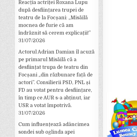
Reacția actriței Roxana Lupu
după desființarea trupei de
teatru de la Focșani: „Misăilă
mocnea de furie că am
îndrăznit să cerem explicații!”
31/07/2026
Actorul Adrian Damian îl acuză
pe primarul Misăilă că a
desființat trupa de teatru din
Focșani „din răzbunare față de
actori”. Consilierii PSD, PNL și
FD au votat pentru desființare,
în timp ce AUR s-a abținut, iar
USR a votat împotrivă.
31/07/2026
Cum influențează adâncimea
sondei sub oglinda apei