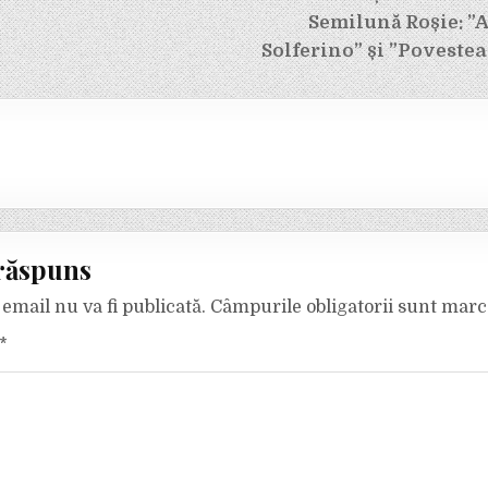
Semilună Roșie: ”A
Solferino” și ”Povestea
răspuns
email nu va fi publicată.
Câmpurile obligatorii sunt mar
*