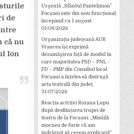
sturile
Urgență „Sfântul Pantelimon”
Focșani este din nou funcțional
ri de
începând cu 1 august
intre
01/08/2026
Organizația județeană AUR
m că nu
Vrancea își exprimă
ul Ion
dezamăgirea față de modul în
care majoritatea PSD – PNL –
FD – PMP din Consiliul local
Focșani a înțeles să distrugă
arta teatrală din județ.
31/07/2026
Reacția actriței Roxana Lupu
după desființarea trupei de
teatru de la Focșani: „Misăilă
mocnea de furie că am
îndrăznit să cerem explicații!”