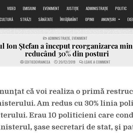
Ă
VIDEO
EMISIUNI
EVENIMENT
JUSTIȚIE
ADMINISTRAȚIE
POLITIC
CULTURĂ
STRĂZI
SĂNĂTATE
ÎNVĂȚĂMÂNT
OPINII
ANUNȚURI
EXE
POSTED
ADMINISTRAȚIE
,
EVENIMENT
IN
l Ion Ștefan a început reorganizarea min
reducând 30% din posturi
ON
EDITIEDEVRANCEA
20/12/2019
LEAVE A COMMENT
MINISTRUL
ION
ȘTEFAN
A
ÎNCEPUT
REORGANIZARE
MINISTERULUI
unţat că voi realiza o primă restru
REDUCÂND
30%
DIN
POSTURI
isterului. Am redus cu 30% linia poli
terului. Erau 10 politicieni care co
nisterul, şase secretari de stat, şi pa