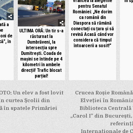
Vrancea la alegerile
în sp
pentru Senatul
României: „Ne dorim
ca românii din
Diaspora să rămână
ată a
conectați cu țara și să
pe
ULTIMA ORĂ: Un tir s-a
revină Acasă când vor
toni de
răsturnat la
considera că timpul
că”, în
Dumbrăveni, la
întoarcerii a sosit!”
intersecția spre
Dumitrești. Coada de
mașini se întinde pe 4
kilometri în ambele
direcții! Trafic blocat
parțial!
e
TO: Un elev a fost lovit
Crucea Roșie Română
în curtea Școlii din
Elveției în România
tă în spatele Primăriei
Biblioteca Centrală
„Carol I” din București,
referinț
Internaționale de C