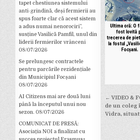
tapet chestiunea sistemului
anti-grindină, deși fermierii au
spus foarte clar că acest sistem
Ultima oră: O f
a adus numai nenorociri”,
fost lovită 
susține Vasilică Pamfil, unul din
trecerea de pie
liderii fermierilor vrânceni
la fostul „Vasili
Focșani.
08/07/2026
Se prelungesc contractele
pentru parcările rezidențiale
din Municipiul Focșani
08/07/2026
Navigar
AI Citizens mai are două luni
← VIDEO & FO
până la începutul unui nou
de un coleg 
în
sezon.
08/07/2026
Vidra, situa
articole
COMUNICAT DE PRESĂ:
Asociația NOI a finalizat cu
succes proiectul Erasmus+