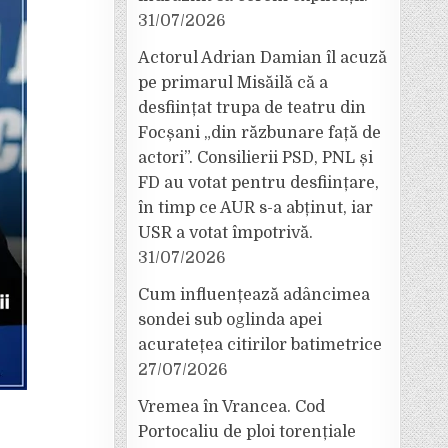
31/07/2026
Actorul Adrian Damian îl acuză
pe primarul Misăilă că a
desființat trupa de teatru din
Focșani „din răzbunare față de
actori”. Consilierii PSD, PNL și
FD au votat pentru desființare,
în timp ce AUR s-a abținut, iar
USR a votat împotrivă.
31/07/2026
Cum influențează adâncimea
sondei sub oglinda apei
acuratețea citirilor batimetrice
27/07/2026
Vremea în Vrancea. Cod
Portocaliu de ploi torențiale