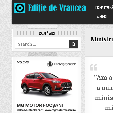
Skip
PRIMA PAGIN
to
content
ALEGERI
CAUTĂ AICI
Ministru
Search
for:
”Am an
a min
minis
mi