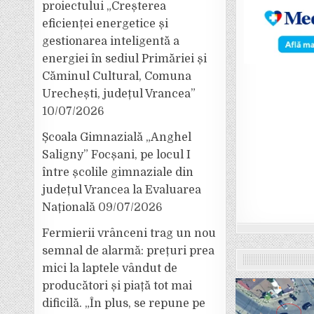
proiectului „Creșterea
eficienței energetice și
gestionarea inteligentă a
energiei în sediul Primăriei și
Căminul Cultural, Comuna
Urechești, județul Vrancea”
10/07/2026
Școala Gimnazială „Anghel
Saligny” Focșani, pe locul I
între școlile gimnaziale din
județul Vrancea la Evaluarea
Națională
09/07/2026
Fermierii vrânceni trag un nou
semnal de alarmă: prețuri prea
mici la laptele vândut de
producători și piață tot mai
dificilă. „În plus, se repune pe