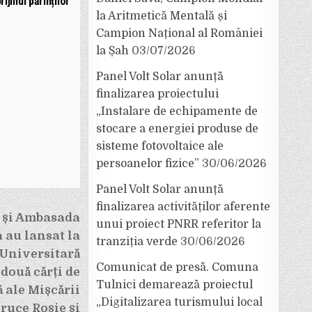
rijinul părinților
la Aritmetică Mentală și
Campion Național al României
la Șah
03/07/2026
Panel Volt Solar anunță
finalizarea proiectului
„Instalare de echipamente de
stocare a energiei produse de
sisteme fotovoltaice ale
persoanelor fizice”
30/06/2026
Panel Volt Solar anunță
finalizarea activităților aferente
 și Ambasada
unui proiect PNRR referitor la
 au lansat la
tranziția verde
30/06/2026
 Universitară
Comunicat de presă. Comuna
 două cărți de
Tulnici demarează proiectul
ă ale Mișcării
„Digitalizarea turismului local
ruce Roșie și