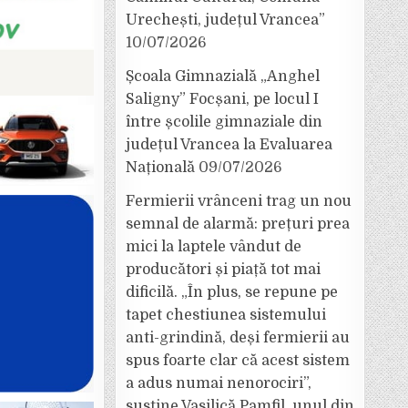
Urechești, județul Vrancea”
10/07/2026
Școala Gimnazială „Anghel
Saligny” Focșani, pe locul I
între școlile gimnaziale din
județul Vrancea la Evaluarea
Națională
09/07/2026
Fermierii vrânceni trag un nou
semnal de alarmă: prețuri prea
mici la laptele vândut de
producători și piață tot mai
dificilă. „În plus, se repune pe
tapet chestiunea sistemului
anti-grindină, deși fermierii au
spus foarte clar că acest sistem
a adus numai nenorociri”,
susține Vasilică Pamfil, unul din