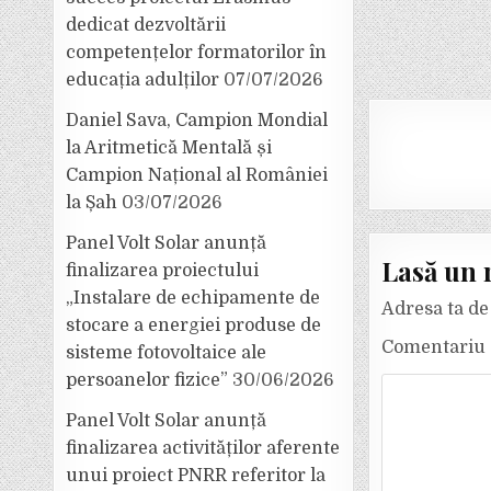
dedicat dezvoltării
competențelor formatorilor în
educația adulților
07/07/2026
Daniel Sava, Campion Mondial
la Aritmetică Mentală și
Campion Național al României
la Șah
03/07/2026
Panel Volt Solar anunță
Lasă un 
finalizarea proiectului
„Instalare de echipamente de
Adresa ta de 
stocare a energiei produse de
Comentariu
sisteme fotovoltaice ale
persoanelor fizice”
30/06/2026
Panel Volt Solar anunță
finalizarea activităților aferente
unui proiect PNRR referitor la