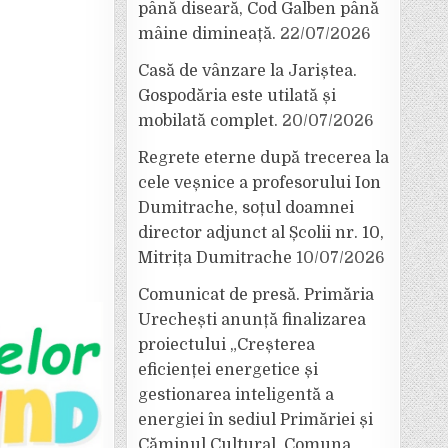
până diseară, Cod Galben până
mâine dimineață.
22/07/2026
Casă de vânzare la Jariștea.
Gospodăria este utilată și
mobilată complet.
20/07/2026
Regrete eterne după trecerea la
cele veșnice a profesorului Ion
Dumitrache, soțul doamnei
director adjunct al Școlii nr. 10,
Mitrița Dumitrache
10/07/2026
Comunicat de presă. Primăria
Urechești anunță finalizarea
proiectului „Creșterea
eficienței energetice și
gestionarea inteligentă a
energiei în sediul Primăriei și
Căminul Cultural, Comuna