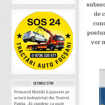
subsec
de 
cond
postur
vor m
ULTIMELE ȘTIRI
Primarul Misăilă îi jignește pe
actorii îndepărtați din Teatrul
Pastia: „Ei gândesc ca niște