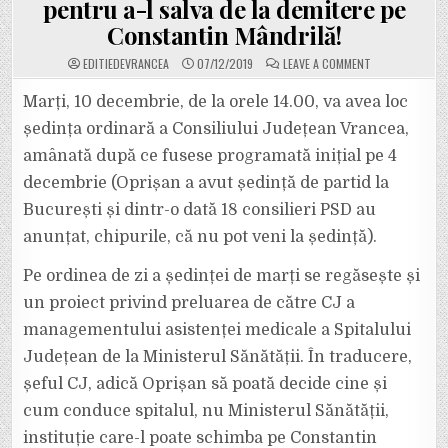
pentru a-l salva de la demitere pe
Constantin Mândrilă!
ON
EDITIEDEVRANCEA
07/12/2019
LEAVE A COMMENT
TIMP
DE
APROAPE
Marți, 10 decembrie, de la orele 14.00, va avea loc
10
ANI
ședința ordinară a Consiliului Județean Vrancea,
OPRIȘAN
S-
amânată după ce fusese programată inițial pe 4
A
OPUS
decembrie (Oprișan a avut ședință de partid la
PRELUĂRII
SPITALULUI
DE
București și dintr-o dată 18 consilieri PSD au
CĂTRE
CJ
anunțat, chipurile, că nu pot veni la ședință).
VRANCEA.
ACUM
VREA
Pe ordinea de zi a ședinței de marți se regăsește și
SĂ
PREIA
un proiect privind preluarea de către CJ a
MANAGEMENTUL
ASISTENȚEI
MEDICALE,
managementului asistenței medicale a Spitalului
PENTRU
A-
Județean de la Ministerul Sănătății. În traducere,
L
SALVA
șeful CJ, adică Oprișan să poată decide cine și
DE
LA
cum conduce spitalul, nu Ministerul Sănătății,
DEMITERE
PE
CONSTANTIN
instituție care-l poate schimba pe Constantin
MÂNDRILĂ!