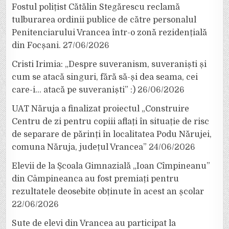
Fostul polițist Cătălin Stegărescu reclamă
tulburarea ordinii publice de către personalul
Penitenciarului Vrancea într-o zonă rezidențială
din Focșani.
27/06/2026
Cristi Irimia: „Despre suveranism, suveraniști și
cum se atacă singuri, fără să-și dea seama, cei
care-i… atacă pe suveraniști” :)
26/06/2026
UAT Năruja a finalizat proiectul „Construire
Centru de zi pentru copiii aflați în situație de risc
de separare de părinți în localitatea Podu Nărujei,
comuna Năruja, județul Vrancea”
24/06/2026
Elevii de la Școala Gimnazială „Ioan Cîmpineanu”
din Câmpineanca au fost premiați pentru
rezultatele deosebite obținute în acest an școlar
22/06/2026
Sute de elevi din Vrancea au participat la