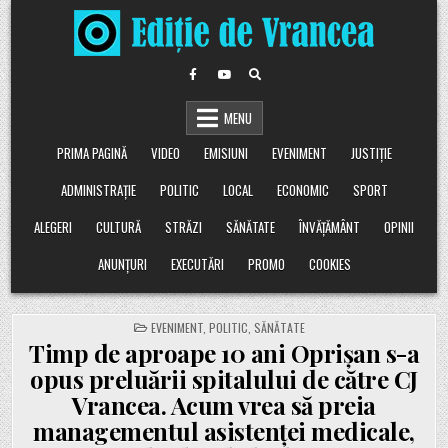
Skip
to
content
MENU
PRIMA PAGINĂ
VIDEO
EMISIUNI
EVENIMENT
JUSTIȚIE
ADMINISTRAȚIE
POLITIC
LOCAL
ECONOMIC
SPORT
ALEGERI
CULTURĂ
STRĂZI
SĂNĂTATE
ÎNVĂȚĂMÂNT
OPINII
ANUNȚURI
EXECUTĂRI
PROMO
COOKIES
POSTED
EVENIMENT
,
POLITIC
,
SĂNĂTATE
IN
Timp de aproape 10 ani Oprișan s-a
opus preluării spitalului de către CJ
Vrancea. Acum vrea să preia
managementul asistenței medicale,