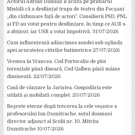
Actorul Adrian Damian îl acuză pe primarul
Misăilă că a desființat trupa de teatru din Focșani
„din răzbunare față de actori”. Consilierii PSD, PNL
și FD au votat pentru desființare, în timp ce AUR s-
a abținut, iar USR a votat împotrivă.
31/07/2026
Cum influențează adâncimea sondei sub oglinda
apei acuratețea citirilor batimetrice
27/07/2026
Vremea în Vrancea. Cod Portocaliu de ploi
torențiale până diseară, Cod Galben până mâine
dimineață.
22/07/2026
Casă de vânzare la Jariștea. Gospodăria este
utilată și mobilată complet.
20/07/2026
Regrete eterne după trecerea la cele veșnice a
profesorului Ion Dumitrache, soțul doamnei
director adjunct al Școlii nr. 10, Mitrița
Dumitrache
10/07/2026