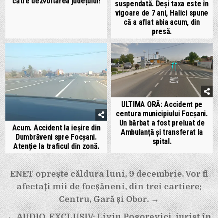
către dezvoltarea județului!
suspendată. Deși taxa este în
vigoare de 7 ani, Halici spune
că a aflat abia acum, din
presă.
ULTIMA ORĂ: Accident pe
centura municipiului Focșani.
Un bărbat a fost preluat de
Acum. Accident la ieșire din
Ambulanță și transferat la
Dumbrăveni spre Focșani.
spital.
Atenție la traficul din zonă.
Navigare
ENET oprește căldura luni, 9 decembrie. Vor fi
în
afectați mii de focșăneni, din trei cartiere:
articole
Centru, Gară și Obor. →
← AUDIO. EXCLUSIV: Liviu Pogorevici, jurist în