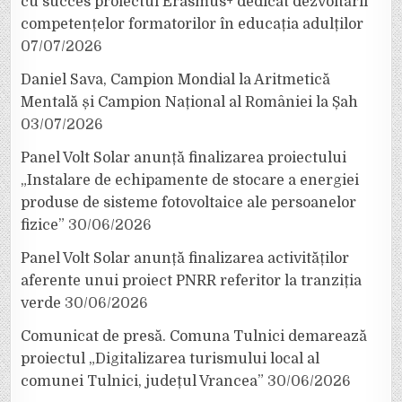
cu succes proiectul Erasmus+ dedicat dezvoltării
competențelor formatorilor în educația adulților
07/07/2026
Daniel Sava, Campion Mondial la Aritmetică
Mentală și Campion Național al României la Șah
03/07/2026
Panel Volt Solar anunță finalizarea proiectului
„Instalare de echipamente de stocare a energiei
produse de sisteme fotovoltaice ale persoanelor
fizice”
30/06/2026
Panel Volt Solar anunță finalizarea activităților
aferente unui proiect PNRR referitor la tranziția
verde
30/06/2026
Comunicat de presă. Comuna Tulnici demarează
proiectul „Digitalizarea turismului local al
comunei Tulnici, județul Vrancea”
30/06/2026