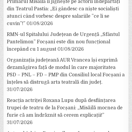
Primarul Misăilă îi jignește pe actorii îndepărtați
din Teatrul Pastia: „Ei gândesc ca niște socialiști
atunci când vorbesc despre salariile ”ce li se
cuvin”!”
01/08/2026
RMN-ul Spitalului Județean de Urgență „Sfântul
Pantelimon” Focșani este din nou funcțional
începând cu 1 august
01/08/2026
Organizația județeană AUR Vrancea își exprimă
dezamăgirea față de modul în care majoritatea
PSD – PNL – FD – PMP din Consiliul local Focșani a
înțeles să distrugă arta teatrală din județ.
31/07/2026
Reacția actriței Roxana Lupu după desființarea
trupei de teatru de la Focșani: „Misăilă mocnea de
furie că am îndrăznit să cerem explicații!”
31/07/2026