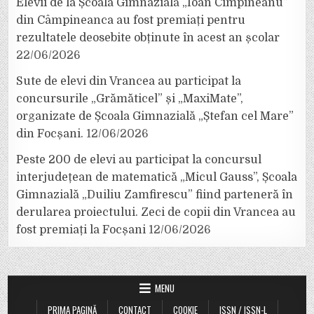
Elevii de la Școala Gimnazială „Ioan Cîmpineanu”
din Câmpineanca au fost premiați pentru
rezultatele deosebite obținute în acest an școlar
22/06/2026
Sute de elevi din Vrancea au participat la
concursurile „Grămăticel” și „MaxiMate”,
organizate de Școala Gimnazială „Ștefan cel Mare”
din Focșani.
12/06/2026
Peste 200 de elevi au participat la concursul
interjudețean de matematică „Micul Gauss”, Școala
Gimnazială „Duiliu Zamfirescu” fiind parteneră în
derularea proiectului. Zeci de copii din Vrancea au
fost premiați la Focșani
12/06/2026
MENU
PRIMA PAGINĂ
CONTACT
COOKIE
ISSN / ISSN-L