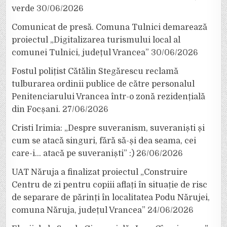
verde
30/06/2026
Comunicat de presă. Comuna Tulnici demarează
proiectul „Digitalizarea turismului local al
comunei Tulnici, județul Vrancea”
30/06/2026
Fostul polițist Cătălin Stegărescu reclamă
tulburarea ordinii publice de către personalul
Penitenciarului Vrancea într-o zonă rezidențială
din Focșani.
27/06/2026
Cristi Irimia: „Despre suveranism, suveraniști și
cum se atacă singuri, fără să-și dea seama, cei
care-i… atacă pe suveraniști” :)
26/06/2026
UAT Năruja a finalizat proiectul „Construire
Centru de zi pentru copiii aflați în situație de risc
de separare de părinți în localitatea Podu Nărujei,
comuna Năruja, județul Vrancea”
24/06/2026