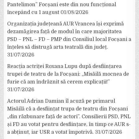
Pantelimon” Focșani este din nou funcțional
începând cu 1 august
01/08/2026
Organizația județeană AUR Vrancea își exprimă
dezamăgirea față de modul în care majoritatea
PSD – PNL – FD – PMP din Consiliul local Focșani a
înțeles să distrugă arta teatrală din județ.
31/07/2026
Reacția actriței Roxana Lupu după desființarea
trupei de teatru de la Focșani: „Misăilă mocnea de
furie că am îndrăznit să cerem explicații!”
31/07/2026
Actorul Adrian Damian îl acuză pe primarul
Misăilă că a desființat trupa de teatru din Focșani
„din răzbunare față de actori”. Consilierii PSD, PNL
și FD au votat pentru desființare, în timp ce AUR s-
a abținut, iar USR a votat împotrivă.
31/07/2026