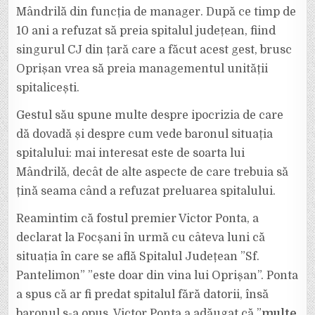
Mândrilă din funcția de manager. După ce timp de
10 ani a refuzat să preia spitalul județean, fiind
singurul CJ din țară care a făcut acest gest, brusc
Oprișan vrea să preia managementul unității
spitalicești.
Gestul său spune multe despre ipocrizia de care
dă dovadă și despre cum vede baronul situația
spitalului: mai interesat este de soarta lui
Mândrilă, decât de alte aspecte de care trebuia să
țină seama când a refuzat preluarea spitalului.
Reamintim că fostul premier Victor Ponta, a
declarat la Focșani în urmă cu câteva luni că
situația în care se află Spitalul Județean ”Sf.
Pantelimon” ”este doar din vina lui Oprișan”. Ponta
a spus că ar fi predat spitalul fără datorii, însă
baronul s-a opus. Victor Ponta a adăugat că ”
multe