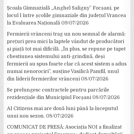
Școala Gimnazială „Anghel Saligny” Focșani, pe
locul I între școlile gimnaziale din județul Vrancea
la Evaluarea Națională
09/07/2026
Fermierii vrânceni trag un nou semnal de alarmă:
prețuri prea mici la laptele vândut de producători
și piață tot mai dificilă. „În plus, se repune pe tapet
chestiunea sistemului anti-grindină, deși
fermierii au spus foarte clar că acest sistem a adus
numai nenorociri”, susține Vasilică Pamfil, unul
din liderii fermierilor vrânceni
08/07/2026
Se prelungesc contractele pentru parcările
rezidențiale din Municipiul Focșani
08/07/2026
AI Citizens mai are două luni până la începutul
unui nou sezon.
08/07/2026
COMUNICAT DE PRESĂ: Asociația NOI a finalizat