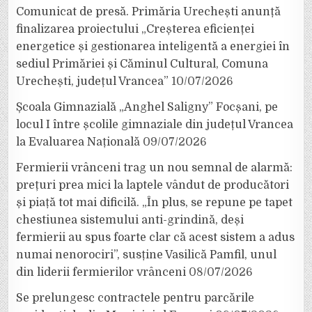
Comunicat de presă. Primăria Urechești anunță
finalizarea proiectului „Creșterea eficienței
energetice și gestionarea inteligentă a energiei în
sediul Primăriei și Căminul Cultural, Comuna
Urechești, județul Vrancea”
10/07/2026
Școala Gimnazială „Anghel Saligny” Focșani, pe
locul I între școlile gimnaziale din județul Vrancea
la Evaluarea Națională
09/07/2026
Fermierii vrânceni trag un nou semnal de alarmă:
prețuri prea mici la laptele vândut de producători
și piață tot mai dificilă. „În plus, se repune pe tapet
chestiunea sistemului anti-grindină, deși
fermierii au spus foarte clar că acest sistem a adus
numai nenorociri”, susține Vasilică Pamfil, unul
din liderii fermierilor vrânceni
08/07/2026
Se prelungesc contractele pentru parcările