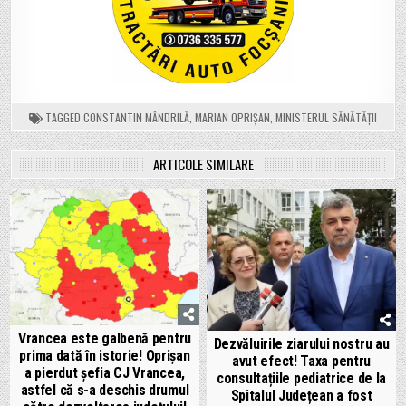
TAGGED
CONSTANTIN MÂNDRILĂ
,
MARIAN OPRIȘAN
,
MINISTERUL SĂNĂTĂȚII
ARTICOLE SIMILARE
Vrancea este galbenă pentru
Dezvăluirile ziarului nostru au
prima dată în istorie! Oprișan
avut efect! Taxa pentru
a pierdut șefia CJ Vrancea,
consultațiile pediatrice de la
astfel că s-a deschis drumul
Spitalul Județean a fost