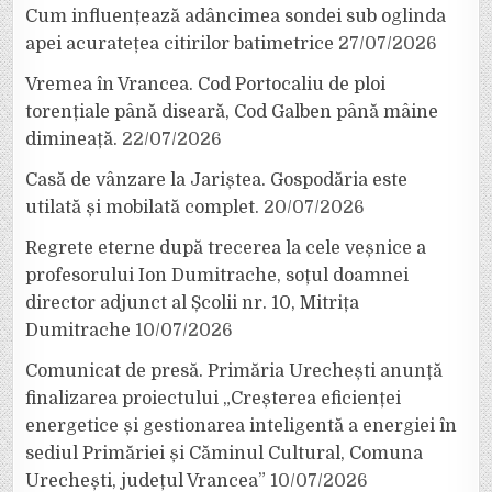
Cum influențează adâncimea sondei sub oglinda
apei acuratețea citirilor batimetrice
27/07/2026
Vremea în Vrancea. Cod Portocaliu de ploi
torențiale până diseară, Cod Galben până mâine
dimineață.
22/07/2026
Casă de vânzare la Jariștea. Gospodăria este
utilată și mobilată complet.
20/07/2026
Regrete eterne după trecerea la cele veșnice a
profesorului Ion Dumitrache, soțul doamnei
director adjunct al Școlii nr. 10, Mitrița
Dumitrache
10/07/2026
Comunicat de presă. Primăria Urechești anunță
finalizarea proiectului „Creșterea eficienței
energetice și gestionarea inteligentă a energiei în
sediul Primăriei și Căminul Cultural, Comuna
Urechești, județul Vrancea”
10/07/2026