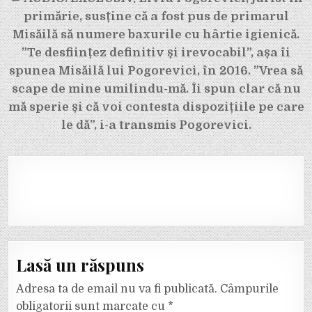
primărie, susține că a fost pus de primarul
Misăilă să numere baxurile cu hârtie igienică.
”Te desființez definitiv și irevocabil”, așa îi
spunea Misăilă lui Pogorevici, în 2016. ”Vrea să
scape de mine umilindu-mă. Îi spun clar că nu
mă sperie și că voi contesta dispozițiile pe care
le dă”, i-a transmis Pogorevici.
Lasă un răspuns
Adresa ta de email nu va fi publicată.
Câmpurile
obligatorii sunt marcate cu
*