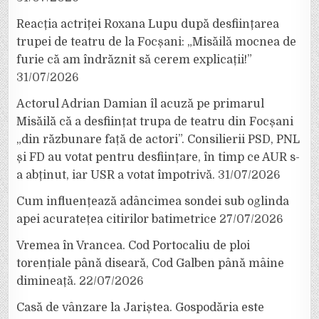
Reacția actriței Roxana Lupu după desființarea
trupei de teatru de la Focșani: „Misăilă mocnea de
furie că am îndrăznit să cerem explicații!”
31/07/2026
Actorul Adrian Damian îl acuză pe primarul
Misăilă că a desființat trupa de teatru din Focșani
„din răzbunare față de actori”. Consilierii PSD, PNL
și FD au votat pentru desființare, în timp ce AUR s-
a abținut, iar USR a votat împotrivă.
31/07/2026
Cum influențează adâncimea sondei sub oglinda
apei acuratețea citirilor batimetrice
27/07/2026
Vremea în Vrancea. Cod Portocaliu de ploi
torențiale până diseară, Cod Galben până mâine
dimineață.
22/07/2026
Casă de vânzare la Jariștea. Gospodăria este