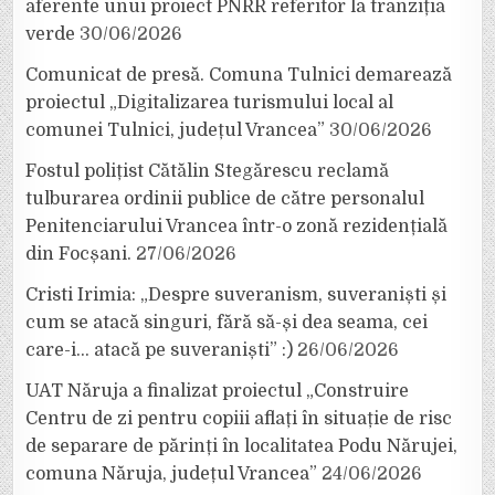
aferente unui proiect PNRR referitor la tranziția
verde
30/06/2026
Comunicat de presă. Comuna Tulnici demarează
proiectul „Digitalizarea turismului local al
comunei Tulnici, județul Vrancea”
30/06/2026
Fostul polițist Cătălin Stegărescu reclamă
tulburarea ordinii publice de către personalul
Penitenciarului Vrancea într-o zonă rezidențială
din Focșani.
27/06/2026
Cristi Irimia: „Despre suveranism, suveraniști și
cum se atacă singuri, fără să-și dea seama, cei
care-i… atacă pe suveraniști” :)
26/06/2026
UAT Năruja a finalizat proiectul „Construire
Centru de zi pentru copiii aflați în situație de risc
de separare de părinți în localitatea Podu Nărujei,
comuna Năruja, județul Vrancea”
24/06/2026