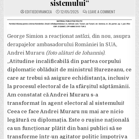
sistemului”
ON
EDITIEDEVRANCEA
12/05/2025
LEAVE A COMMENT
GEORGE
SIMION
ÎL
ACUZĂ
PE
AMBASADORUL
George Simion a reacționat astăzi, din nou, asupra
ROMÂNIEI
ÎN
derapajelor ambasadorului României în SUA,
SUA,
ANDREI
MURARU,
Andrei Muraru
(foto alături de Iohannis)
.
CĂ
„S-
„
Atitudine incalificabilă din partea corpului
A
TRANSFORMAT
diplomatic oblăduit de ministrul Hurezeanu, ce
ÎNTR-
UN
care ar trebui să asigure echidistanța, inclusiv
AGENT
ELECTORAL
AL
la procesul electoral de la sfârșitul săptămânii.
SISTEMULUI”
Am constatat că Andrei Muraru s-a
transformat în agent electoral al sistemului!
Ceea ce face Andrei Muraru nu mai are nicio
legătură cu diplomația. Este o rușine națională
ca un funcționar plătit din bani publici să se
transforme într-un agitator politic împotriva