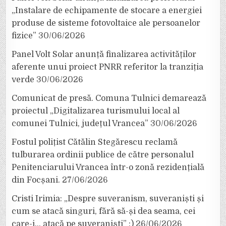
„Instalare de echipamente de stocare a energiei
produse de sisteme fotovoltaice ale persoanelor
fizice”
30/06/2026
Panel Volt Solar anunță finalizarea activităților
aferente unui proiect PNRR referitor la tranziția
verde
30/06/2026
Comunicat de presă. Comuna Tulnici demarează
proiectul „Digitalizarea turismului local al
comunei Tulnici, județul Vrancea”
30/06/2026
Fostul polițist Cătălin Stegărescu reclamă
tulburarea ordinii publice de către personalul
Penitenciarului Vrancea într-o zonă rezidențială
din Focșani.
27/06/2026
Cristi Irimia: „Despre suveranism, suveraniști și
cum se atacă singuri, fără să-și dea seama, cei
care-i… atacă pe suveraniști” :)
26/06/2026