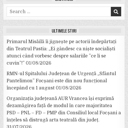
Search
for:
ULTIMELE ȘTIRI
Primarul Misăilă îi jignește pe actorii îndepărtați
din Teatrul Pastia: „Ei gândesc ca niște socialiști
atunci când vorbesc despre salariile ”ce li se
cuvin”!”
01/08/2026
RMN-ul Spitalului Județean de Urgență „Sfântul
Pantelimon” Focșani este din nou funcțional
începând cu 1 august
01/08/2026
Organizația județeană AUR Vrancea își exprimă
dezamăgirea față de modul în care majoritatea
PSD – PNL – FD – PMP din Consiliul local Focșani a
înțeles să distrugă arta teatrală din județ.
31/07/2026