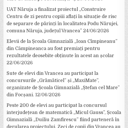
UAT Năruja a finalizat proiectul „Construire
Centru de zi pentru copiii aflați în situație de risc
de separare de părinți în localitatea Podu Nărujei,
comuna Năruja, județul Vrancea”
24/06/2026
Elevii de la Școala Gimnazială „Ioan Cîmpineanu”
din Câmpineanca au fost premiați pentru
rezultatele deosebite obținute în acest an școlar
22/06/2026
Sute de elevi din Vrancea au participat la
concursurile „Grămăticel” și „MaxiMate”,
organizate de Școala Gimnazială „Ștefan cel Mare”
din Focșani.
12/06/2026
Peste 200 de elevi au participat la concursul
interjudețean de matematică „Micul Gauss”, Școala
Gimnazială „Duiliu Zamfirescu” fiind parteneră în
derularea proiectului. Zeci de copii din Vrancea au