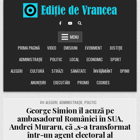
Skip
to
content
MENU
PRIMA PAGINĂ
VIDEO
EMISIUNI
EVENIMENT
JUSTIȚIE
ADMINISTRAȚIE
POLITIC
LOCAL
ECONOMIC
SPORT
ALEGERI
CULTURĂ
STRĂZI
SĂNĂTATE
ÎNVĂȚĂMÂNT
OPINII
ANUNȚURI
EXECUTĂRI
PROMO
COOKIES
POSTED
ALEGERI
,
ADMINISTRAȚIE
,
POLITIC
IN
George Simion îl acuză pe
ambasadorul României în SUA,
Andrei Muraru, că „s-a transformat
într-un agent electoral al