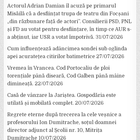
Actorul Adrian Damian îl acuză pe primarul
Misăilă că a desființat trupa de teatru din Focșani
„din răzbunare față de actori”. Consilierii PSD, PNL
și FD au votat pentru desființare, în timp ce AUR s-
a abținut, iar USR a votat împotrivă.
31/07/2026
Cum influențează adâncimea sondei sub oglinda
apei acuratețea citirilor batimetrice
27/07/2026
Vremea în Vrancea. Cod Portocaliu de ploi
torențiale până diseară, Cod Galben până mâine
dimineață.
22/07/2026
Casă de vânzare la Jariștea. Gospodăria este
utilată și mobilată complet.
20/07/2026
Regrete eterne după trecerea la cele veșnice a
profesorului Ion Dumitrache, soțul doamnei
director adjunct al Școlii nr. 10, Mitrița
Dumitrache
10/07/2026