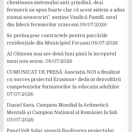
chestiunea sistemului anti-grindină, deși
fermierii au spus foarte clar că acest sistem a adus
numai nenorociri”, susține Vasilică Pamfil, unul
din liderii fermierilor vrânceni
08/07/2026
Se prelungesc contractele pentru parcările
rezidențiale din Municipiul Focșani
08/07/2026
AI Citizens mai are două luni până la începutul
unui nou sezon.
08/07/2026
COMUNICAT DE PRESĂ: Asociația NOI a finalizat
cu succes proiectul Erasmus+ dedicat dezvoltării
competențelor formatorilor în educația adulților
07/07/2026
Daniel Sava, Campion Mondial la Aritmetică
Mentală și Campion Național al României la Șah
03/07/2026
Panel Volt Solar anunță finalizarea proiectului