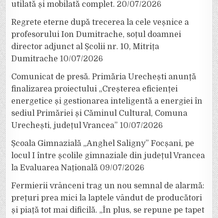
utilată și mobilată complet.
20/07/2026
Regrete eterne după trecerea la cele veșnice a
profesorului Ion Dumitrache, soțul doamnei
director adjunct al Școlii nr. 10, Mitrița
Dumitrache
10/07/2026
Comunicat de presă. Primăria Urechești anunță
finalizarea proiectului „Creșterea eficienței
energetice și gestionarea inteligentă a energiei în
sediul Primăriei și Căminul Cultural, Comuna
Urechești, județul Vrancea”
10/07/2026
Școala Gimnazială „Anghel Saligny” Focșani, pe
locul I între școlile gimnaziale din județul Vrancea
la Evaluarea Națională
09/07/2026
Fermierii vrânceni trag un nou semnal de alarmă:
prețuri prea mici la laptele vândut de producători
și piață tot mai dificilă. „În plus, se repune pe tapet