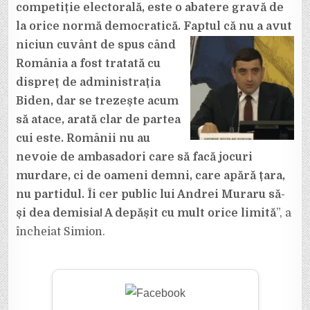
competiție electorală, este o abatere gravă de
la orice normă democratică. Faptul că nu a avut
niciun cuvânt de spus când
România a fost tratată cu
dispreț de administrația
Biden, dar se trezește acum
să atace, arată clar de partea
cui este. Românii nu au
nevoie de ambasadori care să facă jocuri
murdare, ci de oameni demni, care apără țara,
nu partidul.
Îi cer public lui Andrei Muraru să-
și dea demisia! A depășit cu mult orice limită
”, a
încheiat Simion.