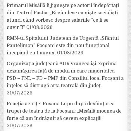
Primarul Misăilă îi jignește pe actorii îndepărtați
din Teatrul Pastia: „Ei gândesc ca niște socialiști
atunci când vorbesc despre salariile ”ce li se
cuvin”!”
01/08/2026
RMN-ul Spitalului Județean de Urgență „Sfântul
Pantelimon” Focșani este din nou funcțional
începând cu 1 august
01/08/2026
Organizația județeană AUR Vrancea își exprimă
dezamăgirea față de modul în care majoritatea
PSD – PNL – FD – PMP din Consiliul local Focșani a
înțeles să distrugă arta teatrală din județ.
31/07/2026
Reacția actriței Roxana Lupu după desființarea
trupei de teatru de la Focșani: „Misăilă mocnea de
furie că am îndrăznit să cerem explicații!”
31/07/2026