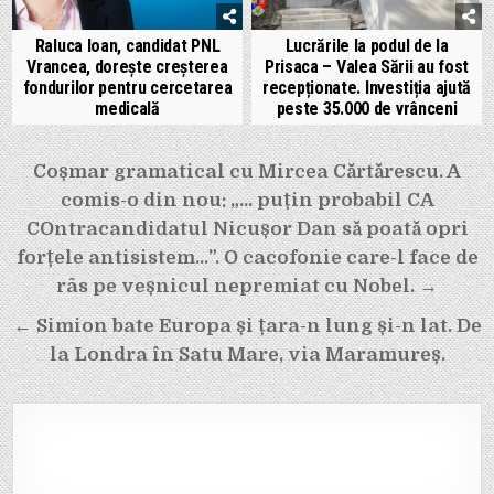
Raluca Ioan, candidat PNL
Lucrările la podul de la
Vrancea, dorește creșterea
Prisaca – Valea Sării au fost
fondurilor pentru cercetarea
recepționate. Investiția ajută
medicală
peste 35.000 de vrânceni
Navigare
Coșmar gramatical cu Mircea Cărtărescu. A
în
comis-o din nou: „… puțin probabil CA
articole
COntracandidatul Nicușor Dan să poată opri
forțele antisistem…”. O cacofonie care-l face de
râs pe veșnicul nepremiat cu Nobel. →
← Simion bate Europa și țara-n lung și-n lat. De
la Londra în Satu Mare, via Maramureș.