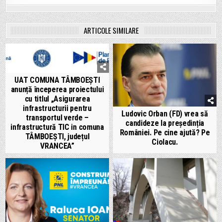
ARTICOLE SIMILARE
UAT COMUNA TÂMBOEȘTI
anunță începerea proiectului
cu titlul „Asigurarea
infrastructurii pentru
Ludovic Orban (FD) vrea să
transportul verde –
candideze la președinția
infrastructură TIC in comuna
României. Pe cine ajută? Pe
TÂMBOEŞTI, județul
Ciolacu.
VRANCEA”