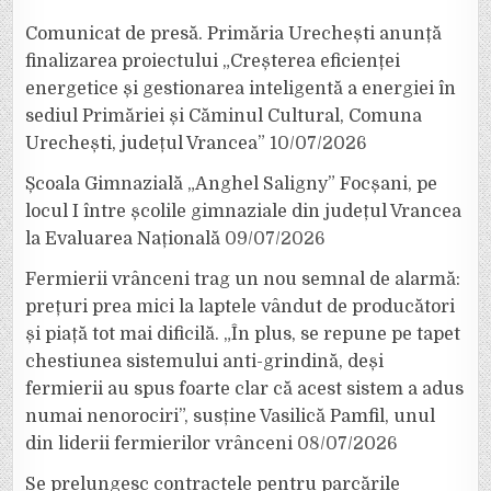
Comunicat de presă. Primăria Urechești anunță
finalizarea proiectului „Creșterea eficienței
energetice și gestionarea inteligentă a energiei în
sediul Primăriei și Căminul Cultural, Comuna
Urechești, județul Vrancea”
10/07/2026
Școala Gimnazială „Anghel Saligny” Focșani, pe
locul I între școlile gimnaziale din județul Vrancea
la Evaluarea Națională
09/07/2026
Fermierii vrânceni trag un nou semnal de alarmă:
prețuri prea mici la laptele vândut de producători
și piață tot mai dificilă. „În plus, se repune pe tapet
chestiunea sistemului anti-grindină, deși
fermierii au spus foarte clar că acest sistem a adus
numai nenorociri”, susține Vasilică Pamfil, unul
din liderii fermierilor vrânceni
08/07/2026
Se prelungesc contractele pentru parcările