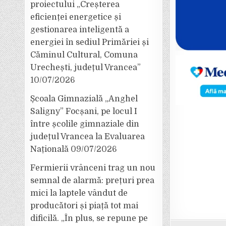
proiectului „Creșterea
eficienței energetice și
gestionarea inteligentă a
energiei în sediul Primăriei și
Căminul Cultural, Comuna
Urechești, județul Vrancea”
10/07/2026
Școala Gimnazială „Anghel
Saligny” Focșani, pe locul I
între școlile gimnaziale din
județul Vrancea la Evaluarea
Națională
09/07/2026
Fermierii vrânceni trag un nou
semnal de alarmă: prețuri prea
mici la laptele vândut de
producători și piață tot mai
dificilă. „În plus, se repune pe