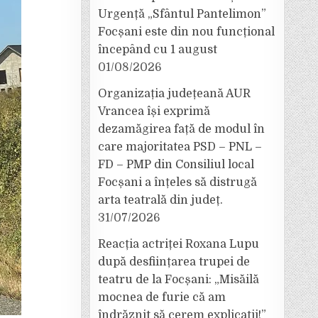
Urgență „Sfântul Pantelimon”
Focșani este din nou funcțional
începând cu 1 august
01/08/2026
Organizația județeană AUR
Vrancea își exprimă
dezamăgirea față de modul în
care majoritatea PSD – PNL –
FD – PMP din Consiliul local
Focșani a înțeles să distrugă
arta teatrală din județ.
31/07/2026
Reacția actriței Roxana Lupu
după desființarea trupei de
teatru de la Focșani: „Misăilă
mocnea de furie că am
îndrăznit să cerem explicații!”