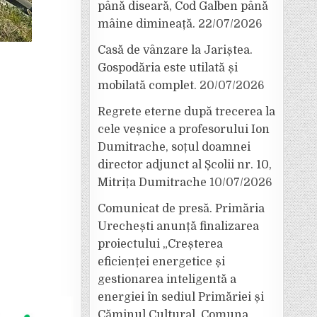
până diseară, Cod Galben până
mâine dimineață.
22/07/2026
Casă de vânzare la Jariștea.
Gospodăria este utilată și
mobilată complet.
20/07/2026
Regrete eterne după trecerea la
cele veșnice a profesorului Ion
Dumitrache, soțul doamnei
director adjunct al Școlii nr. 10,
Mitrița Dumitrache
10/07/2026
Comunicat de presă. Primăria
Urechești anunță finalizarea
proiectului „Creșterea
eficienței energetice și
gestionarea inteligentă a
energiei în sediul Primăriei și
Căminul Cultural, Comuna