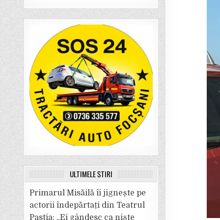
ULTIMELE ȘTIRI
Primarul Misăilă îi jignește pe
actorii îndepărtați din Teatrul
Pastia: „Ei gândesc ca niște