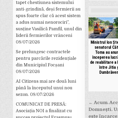
tapet chestiunea sistemului
anti-grindină, deși fermierii au
spus foarte clar că acest sistem
a adus numai nenorociri”,
susține Vasilică Pamfil, unul din
liderii fermierilor vrânceni
Ministrul Ion Șt
08/07/2026
senatorul Căt
Se prelungesc contractele
Toma au anun
începerea lucră
pentru parcările rezidențiale
de reabilitare a
din Municipiul Focșani
între Jitia 
08/07/2026
Dumbrăven
AI Citizens mai are două luni
până la începutul unui nou
sezon.
08/07/2026
Navigar
← Acum. Acc
COMUNICAT DE PRESĂ:
Domnești. Un
Asociația NOI a finalizat cu
în
este încarce
succes proiectul Erasmus+