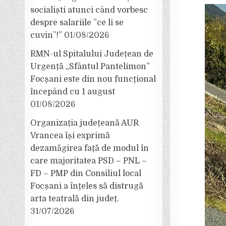
socialiști atunci când vorbesc
despre salariile ”ce li se
cuvin”!”
01/08/2026
RMN-ul Spitalului Județean de
Urgență „Sfântul Pantelimon”
Focșani este din nou funcțional
începând cu 1 august
01/08/2026
Organizația județeană AUR
Vrancea își exprimă
dezamăgirea față de modul în
care majoritatea PSD – PNL –
FD – PMP din Consiliul local
Focșani a înțeles să distrugă
arta teatrală din județ.
31/07/2026