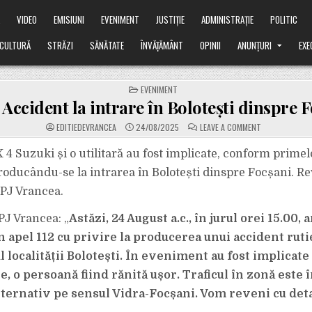
Ă
VIDEO
EMISIUNI
EVENIMENT
JUSTIȚIE
ADMINISTRAȚIE
POLITIC
CULTURĂ
STRĂZI
SĂNĂTATE
ÎNVĂȚĂMÂNT
OPINII
ANUNȚURI
EXE
POSTED
EVENIMENT
IN
Accident la intrare în Bolotești dinspre F
ON
EDITIEDEVRANCEA
24/08/2025
LEAVE A COMMENT
ACUM.
ACCIDENT
LA
 4 Suzuki și o utilitară au fost implicate, conform primel
INTRARE
ÎN
roducându-se la intrarea în Bolotești dinspre Focșani. R
BOLOTEȘTI
DINSPRE
 IPJ Vrancea.
FOCȘANI.
J Vrancea: „
Astăzi, 24 August a.c., în jurul orei 15.00, 
n apel 112 cu privire la producerea unui accident rut
l localității Bolotești. În eveniment au fost implicate
, o persoană fiind rănită ușor. Traficul în zonă este 
alternativ pe sensul Vidra-Focșani. Vom reveni cu deta