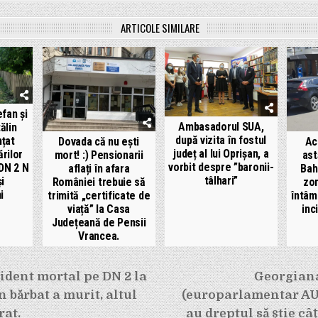
ARTICOLE SIMILARE
efan și
Ambasadorul SUA,
ălin
după vizita în fostul
țat
Dovada că nu ești
Ac
județ al lui Oprișan, a
rilor
mort! :) Pensionarii
ast
vorbit despre ”baronii-
 DN 2 N
aflați în afara
Bah
tâlhari”
și
României trebuie să
zo
i
trimită „certificate de
întâm
viață” la Casa
inc
Județeană de Pensii
Vrancea.
e
ident mortal pe DN 2 la
Georgian
 bărbat a murit, altul
(europarlamentar AUR
rat.
au dreptul să știe câ