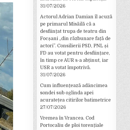
31/07/2026
Actorul Adrian Damian îl acuză
pe primarul Misăilă că a
desființat trupa de teatru din
Focșani „din răzbunare față de
actori”. Consilierii PSD, PNL și
FD au votat pentru desființare,
în timp ce AUR s-a abținut, iar
USR a votat împotrivă.
31/07/2026
Cum influențează adâncimea
sondei sub oglinda apei
acuratețea citirilor batimetrice
27/07/2026
Vremea în Vrancea. Cod
Portocaliu de ploi torențiale