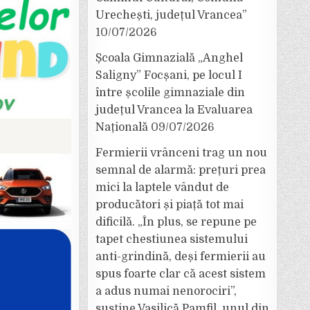
Urechești, județul Vrancea”
10/07/2026
Școala Gimnazială „Anghel
Saligny” Focșani, pe locul I
între școlile gimnaziale din
județul Vrancea la Evaluarea
Națională
09/07/2026
Fermierii vrânceni trag un nou
semnal de alarmă: prețuri prea
mici la laptele vândut de
producători și piață tot mai
dificilă. „În plus, se repune pe
tapet chestiunea sistemului
anti-grindină, deși fermierii au
spus foarte clar că acest sistem
a adus numai nenorociri”,
susține Vasilică Pamfil, unul din