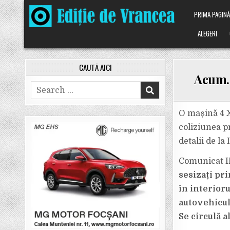
Skip
PRIMA PAGIN
to
content
ALEGERI
CAUTĂ AICI
Acum. 
Search
for:
O mașină 4 X
coliziunea p
detalii de la
Comunicat IP
sesizați pri
în interioru
autovehicule
Se circulă 