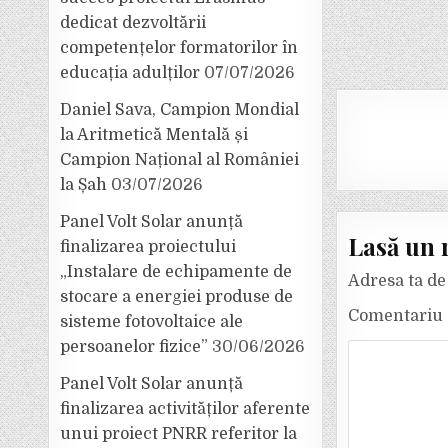
articole
dedicat dezvoltării
competențelor formatorilor în
educația adulților
07/07/2026
Daniel Sava, Campion Mondial
la Aritmetică Mentală și
Campion Național al României
la Șah
03/07/2026
Panel Volt Solar anunță
Lasă un 
finalizarea proiectului
„Instalare de echipamente de
Adresa ta de 
stocare a energiei produse de
Comentariu
sisteme fotovoltaice ale
persoanelor fizice”
30/06/2026
Panel Volt Solar anunță
finalizarea activităților aferente
unui proiect PNRR referitor la