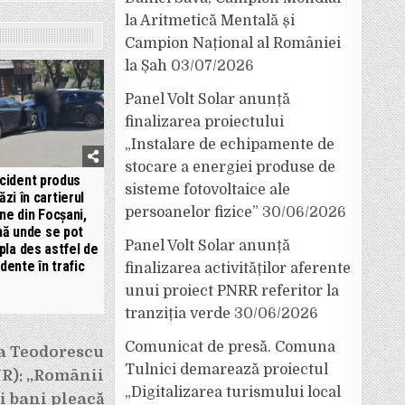
la Aritmetică Mentală și
Campion Național al României
la Șah
03/07/2026
Panel Volt Solar anunță
finalizarea proiectului
„Instalare de echipamente de
stocare a energiei produse de
cident produs
sisteme fotovoltaice ale
ăzi în cartierul
persoanelor fizice”
30/06/2026
ne din Focșani,
nă unde se pot
Panel Volt Solar anunță
pla des astfel de
idente în trafic
finalizarea activităților aferente
unui proiect PNRR referitor la
tranziția verde
30/06/2026
Comunicat de presă. Comuna
a Teodorescu
Tulnici demarează proiectul
): ,,Românii
„Digitalizarea turismului local
ți bani pleacă