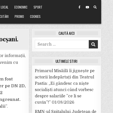
LOCAL
ECONOMIC
SPORT
CUTĂRI
PROMO
COOKIES
CAUTĂ AICI
ocșani.
Search
for:
or informații,
ULTIMELE ȘTIRI
evenim cu
Primarul Misăilă îi jignește pe
actorii îndepărtați din Teatrul
am fost
Pastia: „Ei gândesc ca niște
ier pe DN 2D,
socialiști atunci când vorbesc
 2
despre salariile ”ce li se
îngreunat.
cuvin”!”
01/08/2026
lii
”.
RMN-ul Spitalului Județean de