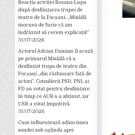
Reacția actriței Roxana Lupu
după desființarea trupei de
teatru de la Focșani: „Misăilă
mocnea de furie că am
îndrăznit să cerem explicații!”
31/07/2026
Actorul Adrian Damian îl acuză
pe primarul Misăilă că a
desființat trupa de teatru din
Focșani „din răzbunare față de
actori”. Consilierii PSD, PNL și
FD au votat pentru desființare,
în timp ce AUR s-a abținut, iar
USR a votat împotrivă.
31/07/2026
Cum influențează adâncimea
sondei sub oglinda apei