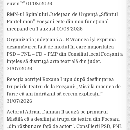
cuvin”!”
01/08/2026
RMN-ul Spitalului Județean de Urgență „Sfântul
Pantelimon” Focșani este din nou funcțional
începând cu 1 august
01/08/2026
Organizația județeană AUR Vrancea își exprimă
dezamăgirea față de modul în care majoritatea
PSD – PNL – FD – PMP din Consiliul local Focșani a
înțeles să distrugă arta teatrală din județ.
31/07/2026
Reacția actriței Roxana Lupu după desființarea
trupei de teatru de la Focșani: „Misăilă mocnea de
furie că am îndrăznit să cerem explicații!”
31/07/2026
Actorul Adrian Damian îl acuză pe primarul
Misăilă că a desființat trupa de teatru din Focșani
„din răzbunare față de actori”. Consilierii PSD, PNL