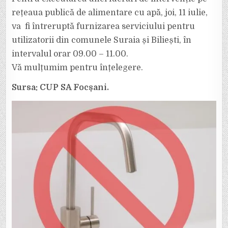
FI
OPRITĂ
rețeaua publică de alimentare cu apă, joi, 11 iulie,
APA
LA
va fi întreruptă furnizarea serviciului pentru
SURAIA
ȘI
utilizatorii din comunele Suraia și Biliești, în
BILIEȘTI.
intervalul orar 09.00 – 11.00.
Vă mulțumim pentru înțelegere.
Sursa: CUP SA Focșani.