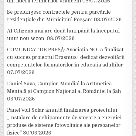
din liderii fermierilor vrânceni
08/07/2026
Se prelungesc contractele pentru parcările
rezidențiale din Municipiul Focșani
08/07/2026
AI Citizens mai are două luni până la începutul
unui nou sezon.
08/07/2026
COMUNICAT DE PRESĂ: Asociația NOI a finalizat
cu succes proiectul Erasmus+ dedicat dezvoltării
competențelor formatorilor în educația adulților
07/07/2026
Daniel Sava, Campion Mondial la Aritmetică
Mentală și Campion Național al României la Șah
03/07/2026
Panel Volt Solar anunță finalizarea proiectului
„Instalare de echipamente de stocare a energiei
produse de sisteme fotovoltaice ale persoanelor
fizice”
30/06/2026