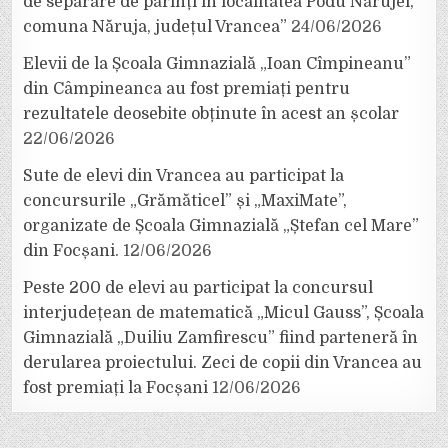
de separare de părinți în localitatea Podu Nărujei,
comuna Năruja, județul Vrancea”
24/06/2026
Elevii de la Școala Gimnazială „Ioan Cîmpineanu”
din Câmpineanca au fost premiați pentru
rezultatele deosebite obținute în acest an școlar
22/06/2026
Sute de elevi din Vrancea au participat la
concursurile „Grămăticel” și „MaxiMate”,
organizate de Școala Gimnazială „Ștefan cel Mare”
din Focșani.
12/06/2026
Peste 200 de elevi au participat la concursul
interjudețean de matematică „Micul Gauss”, Școala
Gimnazială „Duiliu Zamfirescu” fiind parteneră în
derularea proiectului. Zeci de copii din Vrancea au
fost premiați la Focșani
12/06/2026