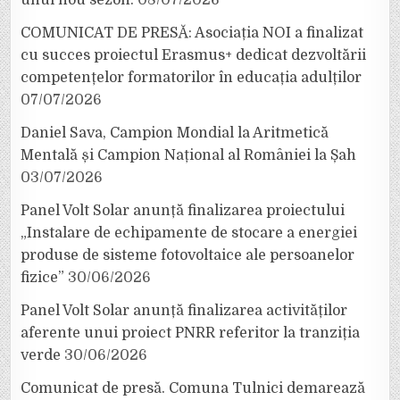
unui nou sezon.
08/07/2026
COMUNICAT DE PRESĂ: Asociația NOI a finalizat
cu succes proiectul Erasmus+ dedicat dezvoltării
competențelor formatorilor în educația adulților
07/07/2026
Daniel Sava, Campion Mondial la Aritmetică
Mentală și Campion Național al României la Șah
03/07/2026
Panel Volt Solar anunță finalizarea proiectului
„Instalare de echipamente de stocare a energiei
produse de sisteme fotovoltaice ale persoanelor
fizice”
30/06/2026
Panel Volt Solar anunță finalizarea activităților
aferente unui proiect PNRR referitor la tranziția
verde
30/06/2026
Comunicat de presă. Comuna Tulnici demarează