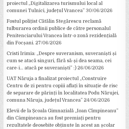
proiectul „Digitalizarea turismului local al
comunei Tulnici, județul Vrancea”
30/06/2026
Fostul polițist Cătălin Stegărescu reclamă
tulburarea ordinii publice de către personalul
Penitenciarului Vrancea într-o zonă rezidențială
din Focșani.
27/06/2026
Cristi Irimia: „Despre suveranism, suveraniști și
cum se atacă singuri, fără să-și dea seama, cei
care-i… atacă pe suveraniști” :)
26/06/2026
UAT Năruja a finalizat proiectul „Construire
Centru de zi pentru copiii aflați în situație de risc
de separare de părinți în localitatea Podu Nărujei,
comuna Năruja, județul Vrancea”
24/06/2026
Elevii de la Școala Gimnazială „Ioan Cîmpineanu”
din Câmpineanca au fost premiați pentru
rezultatele deosebite obținute în acest an școlar