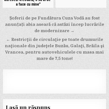
a face cu mine”
Navigare
Șoferii de pe Fundătura Cuza Vodă au fost
în
anunțați abia aseară că astăzi încep lucrările
articole
de modernizare →
← Restricţii de circulaţie pe toate drumurile
naţionale din judeţele Buzău, Galaţi, Brăila şi
Vrancea, pentru autovehiculele cu masa mai
mare de 7,5 tone!
Lasă un răspuns