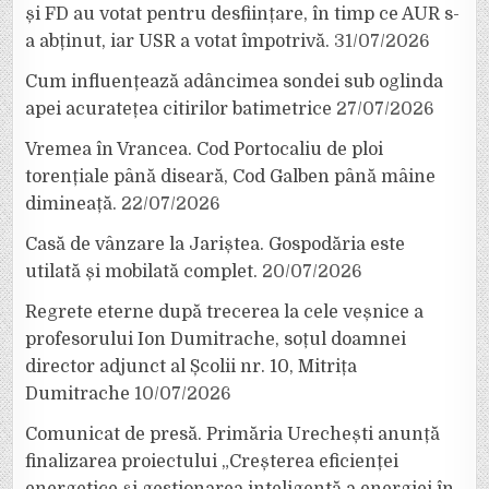
și FD au votat pentru desființare, în timp ce AUR s-
a abținut, iar USR a votat împotrivă.
31/07/2026
Cum influențează adâncimea sondei sub oglinda
apei acuratețea citirilor batimetrice
27/07/2026
Vremea în Vrancea. Cod Portocaliu de ploi
torențiale până diseară, Cod Galben până mâine
dimineață.
22/07/2026
Casă de vânzare la Jariștea. Gospodăria este
utilată și mobilată complet.
20/07/2026
Regrete eterne după trecerea la cele veșnice a
profesorului Ion Dumitrache, soțul doamnei
director adjunct al Școlii nr. 10, Mitrița
Dumitrache
10/07/2026
Comunicat de presă. Primăria Urechești anunță
finalizarea proiectului „Creșterea eficienței