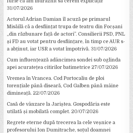
furie că am îndrăznit să cerem explicații!”
31/07/2026
Actorul Adrian Damian îl acuză pe primarul
Misăilă că a desființat trupa de teatru din Focșani
„din răzbunare față de actori”. Consilierii PSD, PNL
și FD au votat pentru desființare, în timp ce AUR s-
a abținut, iar USR a votat împotrivă.
31/07/2026
Cum influențează adâncimea sondei sub oglinda
apei acuratețea citirilor batimetrice
27/07/2026
Vremea în Vrancea. Cod Portocaliu de ploi
torențiale până diseară, Cod Galben până mâine
dimineață.
22/07/2026
Casă de vânzare la Jariștea. Gospodăria este
utilată și mobilată complet.
20/07/2026
Regrete eterne după trecerea la cele veșnice a
profesorului Ion Dumitrache, soțul doamnei