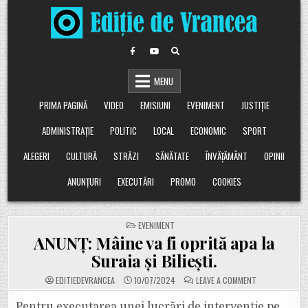
Skip
to
content
MENU
PRIMA PAGINĂ
VIDEO
EMISIUNI
EVENIMENT
JUSTIȚIE
ADMINISTRAȚIE
POLITIC
LOCAL
ECONOMIC
SPORT
ALEGERI
CULTURĂ
STRĂZI
SĂNĂTATE
ÎNVĂȚĂMÂNT
OPINII
ANUNȚURI
EXECUTĂRI
PROMO
COOKIES
POSTED
EVENIMENT
IN
ANUNȚ: Mâine va fi oprită apa la
Suraia și Biliești.
ON
EDITIEDEVRANCEA
10/07/2024
LEAVE A COMMENT
ANUNȚ:
MÂINE
VA
Pentru executarea unei lucrări de intervenție pe