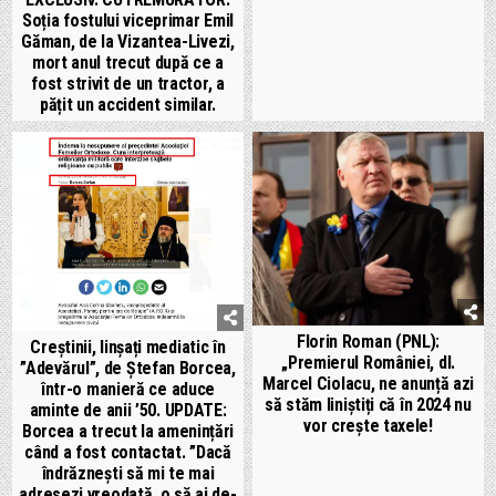
Soția fostului viceprimar Emil
Găman, de la Vizantea-Livezi,
mort anul trecut după ce a
fost strivit de un tractor, a
pățit un accident similar.
Florin Roman (PNL):
Creștinii, linșați mediatic în
„Premierul României, dl.
”Adevărul”, de Ștefan Borcea,
Marcel Ciolacu, ne anunță azi
într-o manieră ce aduce
să stăm liniștiți că în 2024 nu
aminte de anii ’50. UPDATE:
vor crește taxele!
Borcea a trecut la amenințări
când a fost contactat. ”Dacă
îndrăznești să mi te mai
adresezi vreodată, o să ai de-