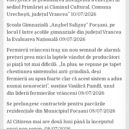
energetice și gestionarea inteligentă a energiei în
sediul Primăriei și Căminul Cultural, Comuna
Urechești, județul Vrancea”
10/07/2026
Școala Gimnazială „Anghel Saligny” Focșani, pe
locul I între școlile gimnaziale din județul Vrancea
la Evaluarea Națională
09/07/2026
Fermierii vrânceni trag un nou semnal de alarmă:
prețuri prea mici la laptele vândut de producători
și piață tot mai dificilă. „În plus, se repune pe tapet
chestiunea sistemului anti-grindină, deși
fermierii au spus foarte clar că acest sistem a adus
numai nenorociri”, susține Vasilică Pamfil, unul
din liderii fermierilor vrânceni
08/07/2026
Se prelungesc contractele pentru parcările
rezidențiale din Municipiul Focșani
08/07/2026
AI Citizens mai are două luni până la începutul