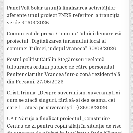
Panel Volt Solar anunță finalizarea activităților
aferente unui proiect PNRR referitor la tranziția
verde
30/06/2026
Comunicat de presă. Comuna Tulnici demarează
proiectul „Digitalizarea turismului local al
comunei Tulnici, județul Vrancea”
30/06/2026
Fostul polițist Cătălin Stegărescu reclamă
tulburarea ordinii publice de către personalul
Penitenciarului Vrancea într-o zonă rezidențială
din Focșani.
27/06/2026
Cristi Irimia: „Despre suveranism, suveraniști și
cum se atacă singuri, fără să-și dea seama, cei
care-i… atacă pe suveraniști” :)
26/06/2026
UAT Năruja a finalizat proiectul „Construire
Centru de zi pentru copiii aflați în situație de risc