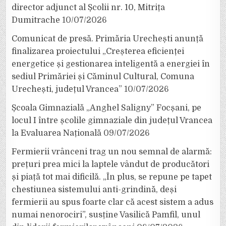
director adjunct al Școlii nr. 10, Mitrița
Dumitrache
10/07/2026
Comunicat de presă. Primăria Urechești anunță
finalizarea proiectului „Creșterea eficienței
energetice și gestionarea inteligentă a energiei în
sediul Primăriei și Căminul Cultural, Comuna
Urechești, județul Vrancea”
10/07/2026
Școala Gimnazială „Anghel Saligny” Focșani, pe
locul I între școlile gimnaziale din județul Vrancea
la Evaluarea Națională
09/07/2026
Fermierii vrânceni trag un nou semnal de alarmă:
prețuri prea mici la laptele vândut de producători
și piață tot mai dificilă. „În plus, se repune pe tapet
chestiunea sistemului anti-grindină, deși
fermierii au spus foarte clar că acest sistem a adus
numai nenorociri”, susține Vasilică Pamfil, unul