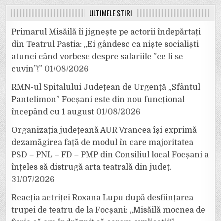
ULTIMELE ȘTIRI
Primarul Misăilă îi jignește pe actorii îndepărtați
din Teatrul Pastia: „Ei gândesc ca niște socialiști
atunci când vorbesc despre salariile ”ce li se
cuvin”!”
01/08/2026
RMN-ul Spitalului Județean de Urgență „Sfântul
Pantelimon” Focșani este din nou funcțional
începând cu 1 august
01/08/2026
Organizația județeană AUR Vrancea își exprimă
dezamăgirea față de modul în care majoritatea
PSD – PNL – FD – PMP din Consiliul local Focșani a
înțeles să distrugă arta teatrală din județ.
31/07/2026
Reacția actriței Roxana Lupu după desființarea
trupei de teatru de la Focșani: „Misăilă mocnea de