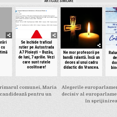
ARTICOLE SIMILARE
rări
Se închide traficul
 cu
rutier pe Autostrada
ltimă
A7 Ploiești – Buzău,
Ne mor profesorii pe
Ralu
de luni, 7 aprilie. Vezi
bandă rulantă. Încă un
de
care sunt rutele
deces al unui cadru
do
ocolitoare!
didactic din Vrancea.
bin
e
rimarul comunei, Maria
Alegerile europarlamen
, candidează pentru un
decisiv al europarlame
în sprijinire