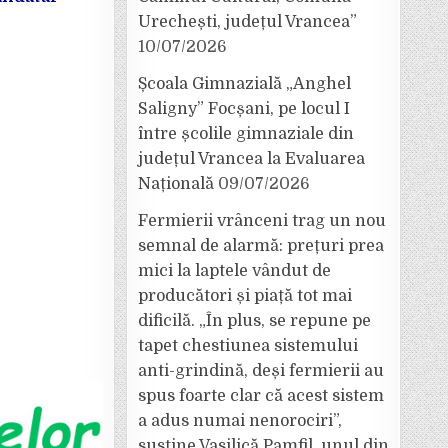
Urechești, județul Vrancea”
10/07/2026
Școala Gimnazială „Anghel
Saligny” Focșani, pe locul I
între școlile gimnaziale din
județul Vrancea la Evaluarea
Națională
09/07/2026
Fermierii vrânceni trag un nou
semnal de alarmă: prețuri prea
mici la laptele vândut de
producători și piață tot mai
dificilă. „În plus, se repune pe
tapet chestiunea sistemului
anti-grindină, deși fermierii au
spus foarte clar că acest sistem
a adus numai nenorociri”,
susține Vasilică Pamfil, unul din