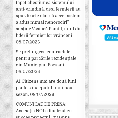
tapet chestiunea sistemului
anti-grindină, deși fermierii au
spus foarte clar că acest sistem
a adus numai nenorociri”,
susține Vasilică Pamfil, unul din
liderii fermierilor vrânceni
08/07/2026
Se prelungesc contractele
pentru parcările rezidențiale
din Municipiul Focșani
08/07/2026
AI Citizens mai are două luni
până la începutul unui nou
sezon.
08/07/2026
COMUNICAT DE PRESĂ:
Asociația NOI a finalizat cu
succes proiectul Erasmus+