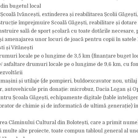
 din bugetul local
 Școală Ivăncești, extinderea și reabilitarea Școlii Găgeșt
strucție împrejmuire Scoală Găgești, reabilitare și dotare
nstruire sală de sport școlară cu toate dotările necesare,
și amenajarea unor locuri de joacă pentru copii în satele 
i și Vitănești
drumuri locale pe o lungime de 3,5 km (finanțare buget loc
 asfaltare drumuri locale pe o lungime de 9,6 km, cu fon
ezvoltării
 mașini și utilaje (de pompieri, buldoexcavator nou, utila
r, autovehicule prin donație: microbuz, Dacia Logan și O
ntru Școala Găgești, echipamente digitale (table inteligen
orator de chimie și de informatică de ultimă generație) în 
ea Căminului Cultural din Bolotești, care a primit numele
că multe alte proiecte, toate compun tabloul general al un