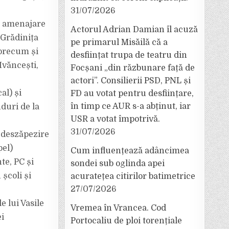
31/07/2026
i, amenajare
Actorul Adrian Damian îl acuză
 Grădinița
pe primarul Misăilă că a
 precum și
desființat trupa de teatru din
Ivăncești,
Focșani „din răzbunare față de
actori”. Consilierii PSD, PNL și
al) și
FD au votat pentru desființare,
în timp ce AUR s-a abținut, iar
duri de la
USR a votat împotrivă.
31/07/2026
j deszăpezire
pel)
Cum influențează adâncimea
te, PC și
sondei sub oglinda apei
școli și
acuratețea citirilor batimetrice
27/07/2026
 lui Vasile
Vremea în Vrancea. Cod
ei
Portocaliu de ploi torențiale