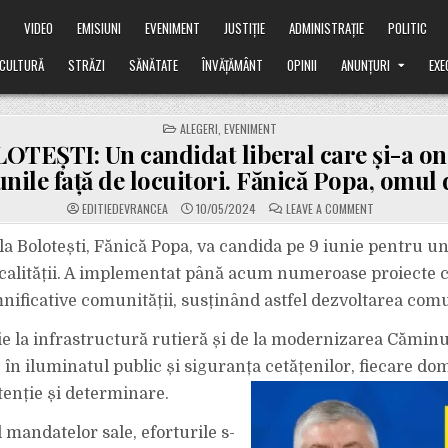
Ă
VIDEO
EMISIUNI
EVENIMENT
JUSTIȚIE
ADMINISTRAȚIE
POLITIC
CULTURĂ
STRĂZI
SĂNĂTATE
ÎNVĂȚĂMÂNT
OPINII
ANUNȚURI
EXE
POSTED
ALEGERI
,
EVENIMENT
IN
OTEȘTI: Un candidat liberal care și-a on
nile față de locuitori. Fănică Popa, omul 
ON
EDITIEDEVRANCEA
10/05/2024
LEAVE A COMMENT
BOLOTEȘTI:
UN
CANDIDAT
la Bolotești, Fănică Popa, va candida pe 9 iunie pentru 
LIBERAL
CARE
ocalității. A implementat până acum numeroase proiecte 
ȘI-
A
mnificative comunității, susținând astfel dezvoltarea com
ONORAT
PROMISIUNILE
FAȚĂ
ie la infrastructură rutieră și de la modernizarea Căminu
DE
LOCUITORI.
FĂNICĂ
le în iluminatul public și siguranța cetățenilor, fiecare do
POPA,
OMUL
tenție și determinare.
DE
REALES.
 mandatelor sale, eforturile s-