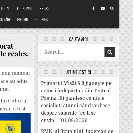
LOCAL
ECONOMIC
SPORT
CUTĂRI
PROMO
COOKIES
CAUTĂ AICI
orat
Search
de reales.
for:
ULTIMELE ȘTIRI
un nou mandat
care au adus
Primarul Misăilă îi jignește pe
unei.
actorii îndepărtați din Teatrul
Pastia: „Ei gândesc ca niște
lui Cultural
socialiști atunci când vorbesc
meniu a fost
despre salariile ”ce li se
cuvin”!”
01/08/2026
RMN-ul Spitalului Județean de