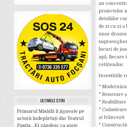
au concentra
proiectelor 
detaliilor ca
de zi cu zi a
unor drumur
supraveghere
locuri de joa
apă, fiecare 
cetățenilor.
Investițiile
* Modernizar
* Renovare ș
ULTIMELE ȘTIRI
* Reabilitar
* Cadastrarea
Primarul Misăilă îi jignește pe
și Ivăncești
actorii îndepărtați din Teatrul
* Construcție
Pastia: „Ei gândesc ca niște