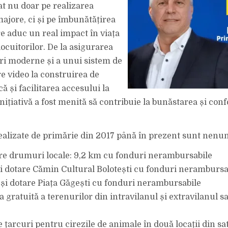
t nu doar pe realizarea
majore, ci și pe îmbunătățirea
re aduc un real impact în viața
 locuitorilor. De la asigurarea
i moderne și a unui sistem de
 video la construirea de
că și facilitarea accesului la
inițiativă a fost menită să contribuie la bunăstarea și conf
 realizate de primărie din 2017 până în prezent sunt nenu
e drumuri locale: 9,2 km cu fonduri nerambursabile
i dotare Cămin Cultural Bolotești cu fonduri nerambursa
e și dotare Piața Găgești cu fonduri nerambursabile
 gratuită a terenurilor din intravilanul și extravilanul s
 țarcuri pentru cirezile de animale în două locații din sa