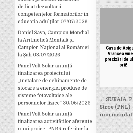
dedicat dezvoltării
competențelor formatorilor în
educația adulților
07/07/2026
Daniel Sava, Campion Mondial
la Aritmetică Mentală și
Campion Național al României
Casa de Asigu
Vrancea vine
la Șah
03/07/2026
precizări de u
oră!
Panel Volt Solar anunță
finalizarea proiectului
„Instalare de echipamente de
stocare a energiei produse de
sisteme fotovoltaice ale
Navigar
← SURAIA: P
persoanelor fizice”
30/06/2026
în
Stroe (PNL)
articole
Panel Volt Solar anunță
nou mandat
finalizarea activităților aferente
unui proiect PNRR referitor la