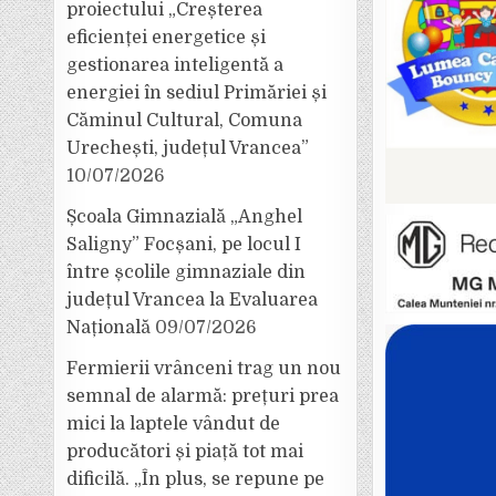
proiectului „Creșterea
eficienței energetice și
gestionarea inteligentă a
energiei în sediul Primăriei și
Căminul Cultural, Comuna
Urechești, județul Vrancea”
10/07/2026
Școala Gimnazială „Anghel
Saligny” Focșani, pe locul I
între școlile gimnaziale din
județul Vrancea la Evaluarea
Națională
09/07/2026
Fermierii vrânceni trag un nou
semnal de alarmă: prețuri prea
mici la laptele vândut de
producători și piață tot mai
dificilă. „În plus, se repune pe