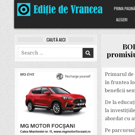
Skip
PRIMA PAGIN
to
content
ALEGERI
CAUTĂ AICI
BOL
Search
promisiu
for:
Primarul de 
în fruntea l
beneficii se
De la educaț
la investiții
abordat cu a
Pe parcursul