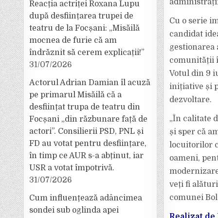
administrații
Reacția actriței Roxana Lupu
după desființarea trupei de
Cu o serie i
teatru de la Focșani: „Misăilă
candidat ide
mocnea de furie că am
gestionarea 
îndrăznit să cerem explicații!”
comunității 
31/07/2026
Votul din 9 
Actorul Adrian Damian îl acuză
inițiative și
pe primarul Misăilă că a
dezvoltare.
desființat trupa de teatru din
„În calitate 
Focșani „din răzbunare față de
actori”. Consilierii PSD, PNL și
și sper că a
FD au votat pentru desființare,
locuitorilor
în timp ce AUR s-a abținut, iar
oameni, pent
USR a votat împotrivă.
modernizare
31/07/2026
veți fi alătu
comunei Bolo
Cum influențează adâncimea
sondei sub oglinda apei
Realizat de