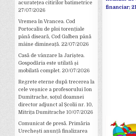
acuratețea citirilor batimetrice
financiar: 2
27/07/2026
Vremea în Vrancea. Cod
Portocaliu de ploi torențiale
până diseară, Cod Galben până
mâine dimineață.
22/07/2026
Casă de vânzare la Jariștea.
Gospodăria este utilată și
mobilată complet.
20/07/2026
Regrete eterne după trecerea la
cele veșnice a profesorului Ion
Dumitrache, soțul doamnei
director adjunct al Școlii nr. 10,
Mitrița Dumitrache
10/07/2026
Comunicat de presă. Primăria
Urechești anunță finalizarea