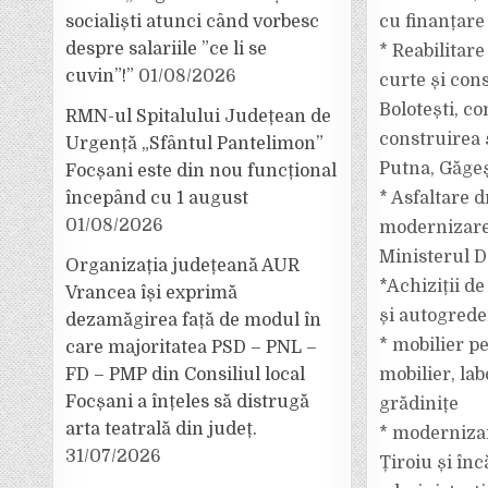
socialiști atunci când vorbesc
cu finanțare
despre salariile ”ce li se
* Reabilitare
cuvin”!”
01/08/2026
curte și con
Bolotești, co
RMN-ul Spitalului Județean de
construirea 
Urgență „Sfântul Pantelimon”
Putna, Găgeșt
Focșani este din nou funcțional
începând cu 1 august
* Asfaltare 
01/08/2026
modernizare/
Ministerul D
Organizația județeană AUR
*Achiziții de
Vrancea își exprimă
și autogrede
dezamăgirea față de modul în
* mobilier pe
care majoritatea PSD – PNL –
FD – PMP din Consiliul local
mobilier, lab
Focșani a înțeles să distrugă
grădinițe
arta teatrală din județ.
* modernizar
31/07/2026
Țiroiu și în