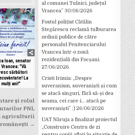
al comunei Tulnici, județul
Vrancea”
30/06/2026
Fostul polițist Cătălin
Stegărescu reclamă tulburarea
ordinii publice de către
personalul Penitenciarului
Vrancea într-o zonă
rezidențială din Focșani.
ca Ioan, senator
 Vrancea: ”Vă
27/06/2026
resc sărbători
ecuvântate! La
Cristi Irimia: „Despre
mulți ani!”
suveranism, suveraniști și cum
se atacă singuri, fără să-și dea
tare și rolul
seama, cei care-i… atacă pe
ntarilor PNL
suveraniști” :)
26/06/2026
a agriculturii
UAT Năruja a finalizat proiectul
românești →
„Construire Centru de zi
pentru copiii aflați în situație de