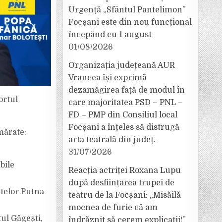
Urgență „Sfântul Pantelimon”
Focșani este din nou funcțional
începând cu 1 august
01/08/2026
Organizația județeană AUR
Vrancea își exprimă
dezamăgirea față de modul în
ortul
care majoritatea PSD – PNL –
FD – PMP din Consiliul local
Focșani a înțeles să distrugă
mărate:
arta teatrală din județ.
31/07/2026
bile
Reacția actriței Roxana Lupu
după desființarea trupei de
atelor Putna
teatru de la Focșani: „Misăilă
mocnea de furie că am
tul Găgești,
îndrăznit să cerem explicații!”