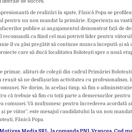
 liberale de succes.
mpresionantă de realizări în spate, Fănică Popa se profile
al pentru un nou mandat la primărie. Experiența sa vastă
afacerilor publice și angajamentul demonstrat față de de
îl recomandă ca fiind cel mai potrivit lider pentru viitoru
iunie îl va găsi pregătit să continue munca începută și să
 proiecte care să ducă localitatea Bolotești spre o nouă eta
de primar, alături de colegii din cadrul Primăriei Boloteșt
m reușit să ne desfășurăm activitatea cu profesionalism, î
 comunei. Ne dorim, în același timp, să fim o administrați
ru că trebuie să fim cu toții parte a demersurilor pentru
a comunei. Vă mulțumesc pentru încrederea acordată și
ri și pe viitor”, este mesajul candidatului la un nou manda
tești, Fănică Popa.
 Motivus Media SRL, la comanda PNL Vrancea. Cod m