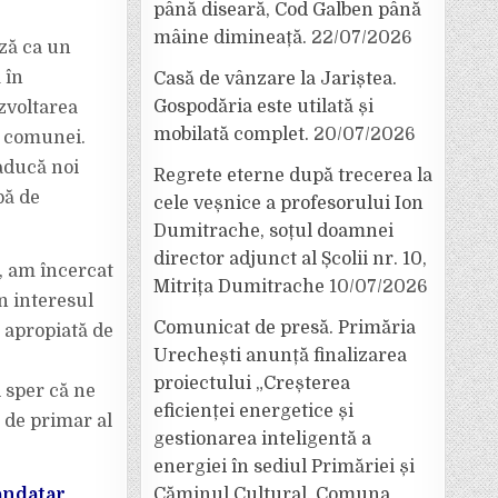
până diseară, Cod Galben până
mâine dimineață.
22/07/2026
ază ca un
 în
Casă de vânzare la Jariștea.
Gospodăria este utilată și
zvoltarea
mobilată complet.
20/07/2026
l comunei.
 aducă noi
Regrete eterne după trecerea la
pă de
cele veșnice a profesorului Ion
Dumitrache, soțul doamnei
director adjunct al Școlii nr. 10,
i, am încercat
Mitrița Dumitrache
10/07/2026
n interesul
Comunicat de presă. Primăria
e apropiată de
Urechești anunță finalizarea
proiectului „Creșterea
 sper că ne
eficienței energetice și
t de primar al
gestionarea inteligentă a
energiei în sediul Primăriei și
andatar
Căminul Cultural, Comuna