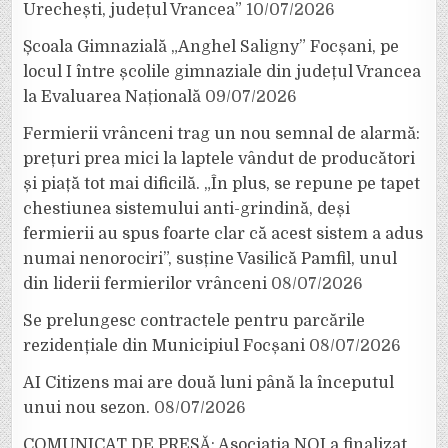
Urechești, județul Vrancea”
10/07/2026
Școala Gimnazială „Anghel Saligny” Focșani, pe
locul I între școlile gimnaziale din județul Vrancea
la Evaluarea Națională
09/07/2026
Fermierii vrânceni trag un nou semnal de alarmă:
prețuri prea mici la laptele vândut de producători
și piață tot mai dificilă. „În plus, se repune pe tapet
chestiunea sistemului anti-grindină, deși
fermierii au spus foarte clar că acest sistem a adus
numai nenorociri”, susține Vasilică Pamfil, unul
din liderii fermierilor vrânceni
08/07/2026
Se prelungesc contractele pentru parcările
rezidențiale din Municipiul Focșani
08/07/2026
AI Citizens mai are două luni până la începutul
unui nou sezon.
08/07/2026
COMUNICAT DE PRESĂ: Asociația NOI a finalizat