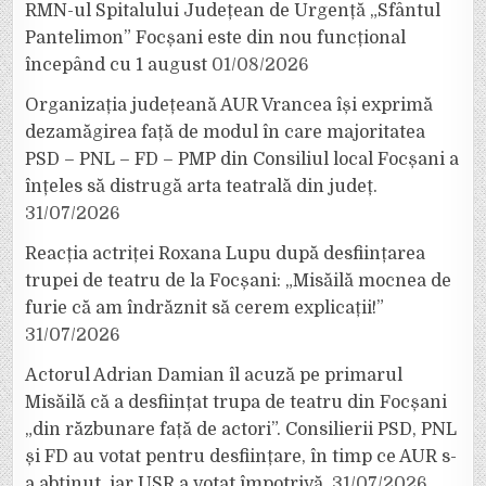
RMN-ul Spitalului Județean de Urgență „Sfântul
Pantelimon” Focșani este din nou funcțional
începând cu 1 august
01/08/2026
Organizația județeană AUR Vrancea își exprimă
dezamăgirea față de modul în care majoritatea
PSD – PNL – FD – PMP din Consiliul local Focșani a
înțeles să distrugă arta teatrală din județ.
31/07/2026
Reacția actriței Roxana Lupu după desființarea
trupei de teatru de la Focșani: „Misăilă mocnea de
furie că am îndrăznit să cerem explicații!”
31/07/2026
Actorul Adrian Damian îl acuză pe primarul
Misăilă că a desființat trupa de teatru din Focșani
„din răzbunare față de actori”. Consilierii PSD, PNL
și FD au votat pentru desființare, în timp ce AUR s-
a abținut, iar USR a votat împotrivă.
31/07/2026