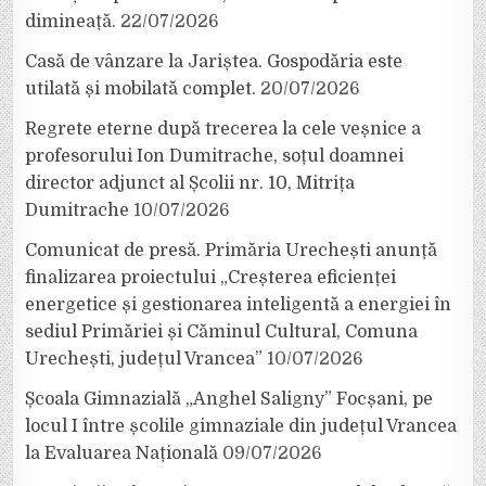
dimineață.
22/07/2026
Casă de vânzare la Jariștea. Gospodăria este
utilată și mobilată complet.
20/07/2026
Regrete eterne după trecerea la cele veșnice a
profesorului Ion Dumitrache, soțul doamnei
director adjunct al Școlii nr. 10, Mitrița
Dumitrache
10/07/2026
Comunicat de presă. Primăria Urechești anunță
finalizarea proiectului „Creșterea eficienței
energetice și gestionarea inteligentă a energiei în
sediul Primăriei și Căminul Cultural, Comuna
Urechești, județul Vrancea”
10/07/2026
Școala Gimnazială „Anghel Saligny” Focșani, pe
locul I între școlile gimnaziale din județul Vrancea
la Evaluarea Națională
09/07/2026