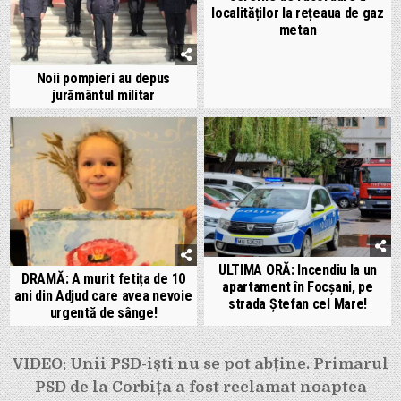
localităților la rețeaua de gaz
metan
Noii pompieri au depus
jurământul militar
ULTIMA ORĂ: Incendiu la un
DRAMĂ: A murit fetița de 10
apartament în Focșani, pe
ani din Adjud care avea nevoie
strada Ștefan cel Mare!
urgentă de sânge!
Navigare
VIDEO: Unii PSD-iști nu se pot abține. Primarul
în
PSD de la Corbița a fost reclamat noaptea