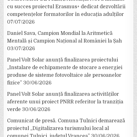
cu succes proiectul Erasmus+ dedicat dezvoltării
competențelor formatorilor în educația adulților
07/07/2026
Daniel Sava, Campion Mondial la Aritmetică
Mentală și Campion Național al României la Șah
03/07/2026
Panel Volt Solar anunță finalizarea proiectului
„Instalare de echipamente de stocare a energiei
produse de sisteme fotovoltaice ale persoanelor
fizice”
30/06/2026
Panel Volt Solar anunță finalizarea activităților
aferente unui proiect PNRR referitor la tranziția
verde
30/06/2026
Comunicat de presă. Comuna Tulnici demarează
proiectul „Digitalizarea turismului local al
comunei Tulnici, județul Vrancea”
30/06/2026