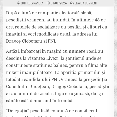
ON
EDITIEDEVRANCEA
08/06/2024
LEAVE A COMMENT
VIDEO:
ȘTIIND
CĂ
După o lună de campanie electorală slabă,
PIERDE
ALEGERILE,
pesediștii vrânceni au inundat, în ultimele 48 de
PSD-
UL
ore, rețelele de socializare cu postări și clipuri cu
LUI
HALICI
imagini și voci modificate de AI, la adresa lui
ÎNCALCĂ
LEGEA
ȘI
Dragoș Ciobotaru și PNL.
FACE
CAMPANIE
ELECTORALĂ
Astăzi, îmbarcați în mașini cu numere roșii, au
MASCATĂ
ÎN
descins la Vizantea Livezi, la șantierul unde se
AFARA
PERIOADEI
construiește stațiunea balneo, pentru a filma alte
LEGALE
mizerii manipulatoare. La apariția primarului și
totodată candidatului PNL Vrancea la președinția
Consiliului Județean, Dragoș Ciobotaru, pesediștii
și-au amintit de zicala „fuga e rușinoasă, dar și
sănătoasă”, demarând în trombă.
“Delegația” pesedistă condusă de consilierul