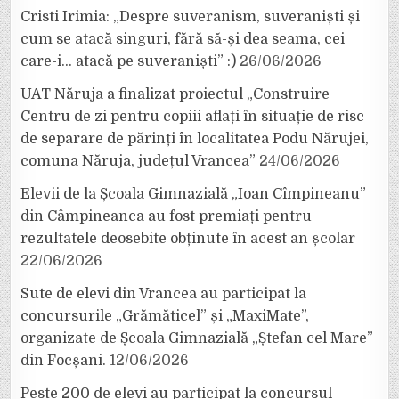
Cristi Irimia: „Despre suveranism, suveraniști și
cum se atacă singuri, fără să-și dea seama, cei
care-i… atacă pe suveraniști” :)
26/06/2026
UAT Năruja a finalizat proiectul „Construire
Centru de zi pentru copiii aflați în situație de risc
de separare de părinți în localitatea Podu Nărujei,
comuna Năruja, județul Vrancea”
24/06/2026
Elevii de la Școala Gimnazială „Ioan Cîmpineanu”
din Câmpineanca au fost premiați pentru
rezultatele deosebite obținute în acest an școlar
22/06/2026
Sute de elevi din Vrancea au participat la
concursurile „Grămăticel” și „MaxiMate”,
organizate de Școala Gimnazială „Ștefan cel Mare”
din Focșani.
12/06/2026
Peste 200 de elevi au participat la concursul