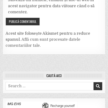
Salvează-mi numele, emailul și site-ul web în
acest navigator pentru data viitoare când o să
comentez.
Acest site folosește Akismet pentru a reduce
spamul.
Află cum sunt procesate datele
comentariilor tale
.
CAUTĂ AICI
Search
for: