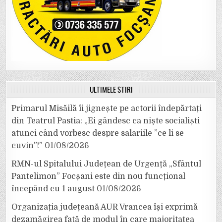
ULTIMELE ȘTIRI
Primarul Misăilă îi jignește pe actorii îndepărtați
din Teatrul Pastia: „Ei gândesc ca niște socialiști
atunci când vorbesc despre salariile ”ce li se
cuvin”!”
01/08/2026
RMN-ul Spitalului Județean de Urgență „Sfântul
Pantelimon” Focșani este din nou funcțional
începând cu 1 august
01/08/2026
Organizația județeană AUR Vrancea își exprimă
dezamăgirea față de modul în care majoritatea