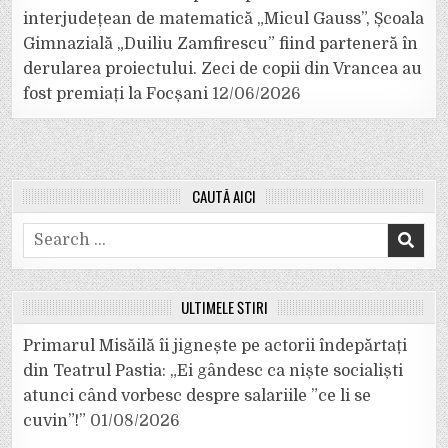
interjudețean de matematică „Micul Gauss”, Școala
Gimnazială „Duiliu Zamfirescu” fiind parteneră în
derularea proiectului. Zeci de copii din Vrancea au
fost premiați la Focșani
12/06/2026
CAUTĂ AICI
Search
for:
ULTIMELE ȘTIRI
Primarul Misăilă îi jignește pe actorii îndepărtați
din Teatrul Pastia: „Ei gândesc ca niște socialiști
atunci când vorbesc despre salariile ”ce li se
cuvin”!”
01/08/2026