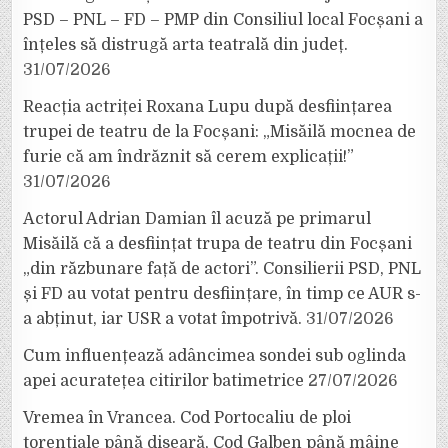
PSD – PNL – FD – PMP din Consiliul local Focșani a
înțeles să distrugă arta teatrală din județ.
31/07/2026
Reacția actriței Roxana Lupu după desființarea
trupei de teatru de la Focșani: „Misăilă mocnea de
furie că am îndrăznit să cerem explicații!”
31/07/2026
Actorul Adrian Damian îl acuză pe primarul
Misăilă că a desființat trupa de teatru din Focșani
„din răzbunare față de actori”. Consilierii PSD, PNL
și FD au votat pentru desființare, în timp ce AUR s-
a abținut, iar USR a votat împotrivă.
31/07/2026
Cum influențează adâncimea sondei sub oglinda
apei acuratețea citirilor batimetrice
27/07/2026
Vremea în Vrancea. Cod Portocaliu de ploi
torențiale până diseară, Cod Galben până mâine