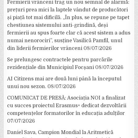
Fermierii vrânceni trag un nou semnal de alarmă:
prețuri prea mici la laptele vândut de producători
și piață tot mai dificilă. „În plus, se repune pe tapet
chestiunea sistemului anti-grindină, deși
fermierii au spus foarte clar că acest sistem a adus
numai nenorociri”, susține Vasilică Pamfil, unul
din liderii fermierilor vrânceni
08/07/2026
Se prelungesc contractele pentru parcările
rezidențiale din Municipiul Focșani
08/07/2026
AI Citizens mai are două luni până la începutul
unui nou sezon.
08/07/2026
COMUNICAT DE PRESĂ: Asociația NOI a finalizat
cu succes proiectul Erasmus+ dedicat dezvoltării
competențelor formatorilor în educația adulților
07/07/2026
Daniel Sava, Campion Mondial la Aritmetică