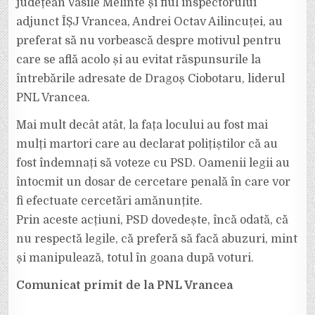
județean Vasile Melinte și fiul inspectorului
adjunct ÎȘJ Vrancea, Andrei Octav Ailincuței, au
preferat să nu vorbească despre motivul pentru
care se află acolo și au evitat răspunsurile la
întrebările adresate de Dragoș Ciobotaru, liderul
PNL Vrancea.
Mai mult decât atât, la fața locului au fost mai
mulți martori care au declarat polițiștilor că au
fost îndemnați să voteze cu PSD. Oamenii legii au
întocmit un dosar de cercetare penală în care vor
fi efectuate cercetări amănunțite.
Prin aceste acțiuni, PSD dovedește, încă odată, că
nu respectă legile, că preferă să facă abuzuri, mint
și manipulează, totul în goana după voturi.
Comunicat primit de la PNL Vrancea