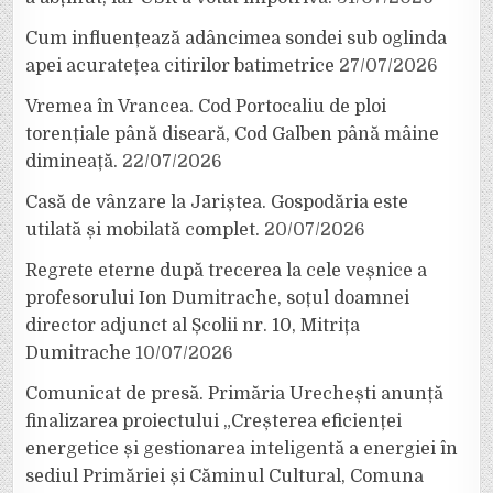
Cum influențează adâncimea sondei sub oglinda
apei acuratețea citirilor batimetrice
27/07/2026
Vremea în Vrancea. Cod Portocaliu de ploi
torențiale până diseară, Cod Galben până mâine
dimineață.
22/07/2026
Casă de vânzare la Jariștea. Gospodăria este
utilată și mobilată complet.
20/07/2026
Regrete eterne după trecerea la cele veșnice a
profesorului Ion Dumitrache, soțul doamnei
director adjunct al Școlii nr. 10, Mitrița
Dumitrache
10/07/2026
Comunicat de presă. Primăria Urechești anunță
finalizarea proiectului „Creșterea eficienței
energetice și gestionarea inteligentă a energiei în
sediul Primăriei și Căminul Cultural, Comuna