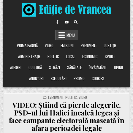
Skip
to
content
MENU
PRIMA PAGINĂ
VIDEO
EMISIUNI
EVENIMENT
JUSTIȚIE
ADMINISTRAȚIE
POLITIC
LOCAL
ECONOMIC
SPORT
ALEGERI
CULTURĂ
STRĂZI
SĂNĂTATE
ÎNVĂȚĂMÂNT
OPINII
ANUNȚURI
EXECUTĂRI
PROMO
COOKIES
POSTED
EVENIMENT
,
POLITIC
,
VIDEO
IN
VIDEO: Știind că pierde alegerile,
PSD-ul lui Halici încalcă legea și
face campanie electorală mascată în
afara perioadei legale