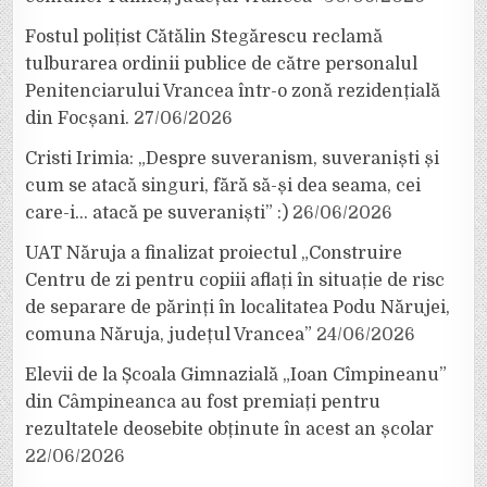
Fostul polițist Cătălin Stegărescu reclamă
tulburarea ordinii publice de către personalul
Penitenciarului Vrancea într-o zonă rezidențială
din Focșani.
27/06/2026
Cristi Irimia: „Despre suveranism, suveraniști și
cum se atacă singuri, fără să-și dea seama, cei
care-i… atacă pe suveraniști” :)
26/06/2026
UAT Năruja a finalizat proiectul „Construire
Centru de zi pentru copiii aflați în situație de risc
de separare de părinți în localitatea Podu Nărujei,
comuna Năruja, județul Vrancea”
24/06/2026
Elevii de la Școala Gimnazială „Ioan Cîmpineanu”
din Câmpineanca au fost premiați pentru
rezultatele deosebite obținute în acest an școlar
22/06/2026