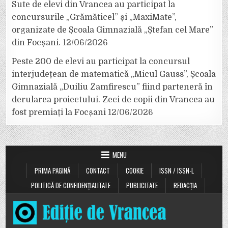
Sute de elevi din Vrancea au participat la
concursurile „Grămăticel” și „MaxiMate”,
organizate de Școala Gimnazială „Ștefan cel Mare”
din Focșani.
12/06/2026
Peste 200 de elevi au participat la concursul
interjudețean de matematică „Micul Gauss”, Școala
Gimnazială „Duiliu Zamfirescu” fiind parteneră în
derularea proiectului. Zeci de copii din Vrancea au
fost premiați la Focșani
12/06/2026
MENU
PRIMA PAGINĂ
CONTACT
COOKIE
ISSN / ISSN-L
POLITICĂ DE CONFIDENȚIALITATE
PUBLICITATE
REDACȚIA