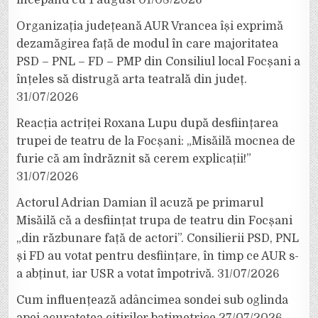
Organizația județeană AUR Vrancea își exprimă
dezamăgirea față de modul în care majoritatea
PSD – PNL – FD – PMP din Consiliul local Focșani a
înțeles să distrugă arta teatrală din județ.
31/07/2026
Reacția actriței Roxana Lupu după desființarea
trupei de teatru de la Focșani: „Misăilă mocnea de
furie că am îndrăznit să cerem explicații!”
31/07/2026
Actorul Adrian Damian îl acuză pe primarul
Misăilă că a desființat trupa de teatru din Focșani
„din răzbunare față de actori”. Consilierii PSD, PNL
și FD au votat pentru desființare, în timp ce AUR s-
a abținut, iar USR a votat împotrivă.
31/07/2026
Cum influențează adâncimea sondei sub oglinda
apei acuratețea citirilor batimetrice
27/07/2026