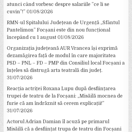
atunci când vorbesc despre salariile ”ce li se
cuvin”!”
01/08/2026
RMN-ul Spitalului Județean de Urgență „Sfântul
Pantelimon” Focșani este din nou funcțional
începând cu 1 august
01/08/2026
Organizația județeană AUR Vrancea își exprimă
dezamăgirea față de modul în care majoritatea
PSD – PNL – FD – PMP din Consiliul local Focșani a
înțeles să distrugă arta teatrală din județ.
31/07/2026
Reacția actriței Roxana Lupu după desființarea
trupei de teatru de la Focșani: „Misăilă mocnea de
furie că am îndrăznit să cerem explicații!”
31/07/2026
Actorul Adrian Damian îl acuză pe primarul
Misăilă că a desființat trupa de teatru din Focșani