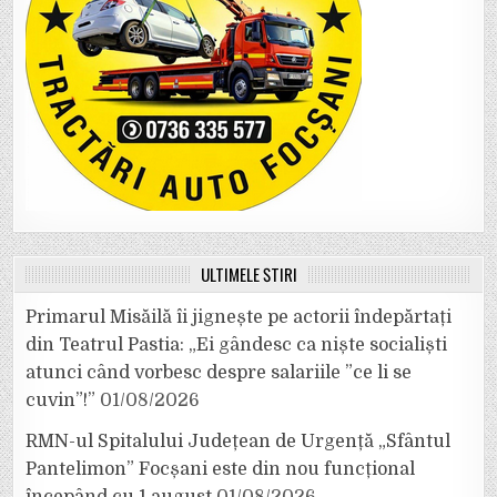
ULTIMELE ȘTIRI
Primarul Misăilă îi jignește pe actorii îndepărtați
din Teatrul Pastia: „Ei gândesc ca niște socialiști
atunci când vorbesc despre salariile ”ce li se
cuvin”!”
01/08/2026
RMN-ul Spitalului Județean de Urgență „Sfântul
Pantelimon” Focșani este din nou funcțional
începând cu 1 august
01/08/2026