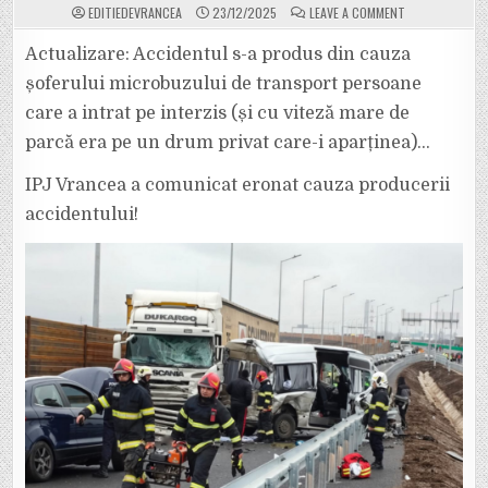
ON
EDITIEDEVRANCEA
23/12/2025
LEAVE A COMMENT
VIDEO.
A
PRODUS
Actualizare: Accidentul s-a produs din cauza
PRIMUL
ACCIDENT
șoferului microbuzului de transport persoane
PE
AUTOSTRADA
care a intrat pe interzis (și cu viteză mare de
FOCȘANI
–
parcă era pe un drum privat care-i aparținea)…
ADJUD,
DESCHISĂ
CHIAR
ASTĂZI.
IPJ Vrancea a comunicat eronat cauza producerii
CUM
ÎȘI
accidentului!
IAU
UNII
PERMISUL?