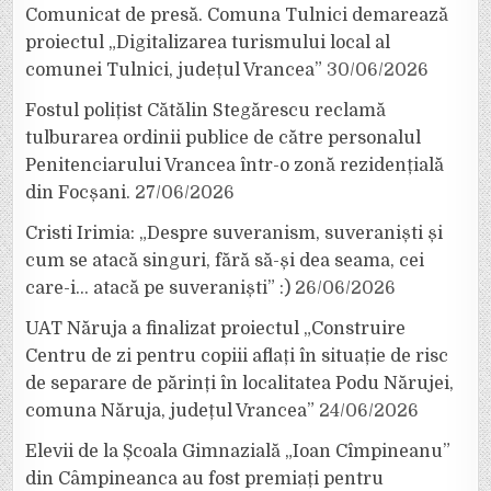
Comunicat de presă. Comuna Tulnici demarează
proiectul „Digitalizarea turismului local al
comunei Tulnici, județul Vrancea”
30/06/2026
Fostul polițist Cătălin Stegărescu reclamă
tulburarea ordinii publice de către personalul
Penitenciarului Vrancea într-o zonă rezidențială
din Focșani.
27/06/2026
Cristi Irimia: „Despre suveranism, suveraniști și
cum se atacă singuri, fără să-și dea seama, cei
care-i… atacă pe suveraniști” :)
26/06/2026
UAT Năruja a finalizat proiectul „Construire
Centru de zi pentru copiii aflați în situație de risc
de separare de părinți în localitatea Podu Nărujei,
comuna Năruja, județul Vrancea”
24/06/2026
Elevii de la Școala Gimnazială „Ioan Cîmpineanu”
din Câmpineanca au fost premiați pentru