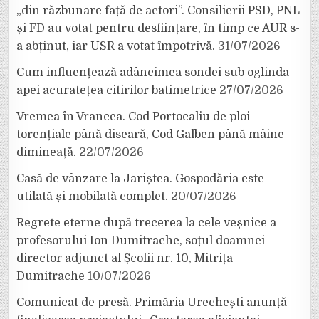
„din răzbunare față de actori”. Consilierii PSD, PNL
și FD au votat pentru desființare, în timp ce AUR s-
a abținut, iar USR a votat împotrivă.
31/07/2026
Cum influențează adâncimea sondei sub oglinda
apei acuratețea citirilor batimetrice
27/07/2026
Vremea în Vrancea. Cod Portocaliu de ploi
torențiale până diseară, Cod Galben până mâine
dimineață.
22/07/2026
Casă de vânzare la Jariștea. Gospodăria este
utilată și mobilată complet.
20/07/2026
Regrete eterne după trecerea la cele veșnice a
profesorului Ion Dumitrache, soțul doamnei
director adjunct al Școlii nr. 10, Mitrița
Dumitrache
10/07/2026
Comunicat de presă. Primăria Urechești anunță