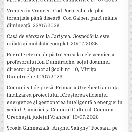
Vremea în Vrancea. Cod Portocaliu de ploi
torențiale până diseară, Cod Galben până mâine
dimineață.
22/07/2026
Casă de vânzare la Jariștea. Gospodăria este
utilată și mobilată complet.
20/07/2026
Regrete eterne după trecerea la cele veșnice a
profesorului Ion Dumitrache, soțul doamnei
director adjunct al Școlii nr. 10, Mitrița
Dumitrache
10/07/2026
Comunicat de presă. Primăria Urechești anunță
finalizarea proiectului „Creșterea eficienței
energetice și gestionarea inteligentă a energiei în
sediul Primăriei și Căminul Cultural, Comuna
Urechești, județul Vrancea”
10/07/2026
Școala Gimnazială „Anghel Saligny” Focșani, pe