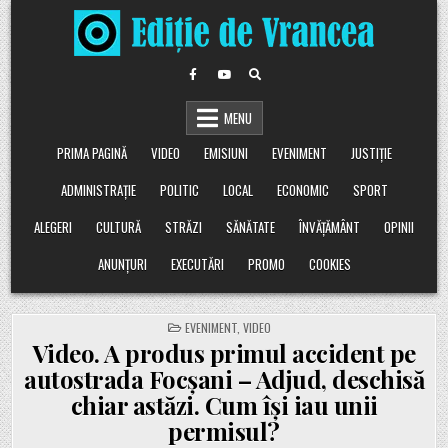
Skip
to
content
MENU
PRIMA PAGINĂ
VIDEO
EMISIUNI
EVENIMENT
JUSTIȚIE
ADMINISTRAȚIE
POLITIC
LOCAL
ECONOMIC
SPORT
ALEGERI
CULTURĂ
STRĂZI
SĂNĂTATE
ÎNVĂȚĂMÂNT
OPINII
ANUNȚURI
EXECUTĂRI
PROMO
COOKIES
POSTED
EVENIMENT
,
VIDEO
IN
Video. A produs primul accident pe
autostrada Focșani – Adjud, deschisă
chiar astăzi. Cum își iau unii
permisul?