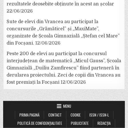
rezultatele deosebite obținute în acest an școlar
22/06/2026
Sute de elevi din Vrancea au participat la
concursurile „Grămăticel” și „MaxiMate”,
organizate de Școala Gimnazială „Ștefan cel Mare”
din Focșani.
12/06/2026
Peste 200 de elevi au participat la concursul
interjudețean de matematică „Micul Gauss”, Școala
Gimnazială „Duiliu Zamfirescu” fiind parteneră în
derularea proiectului. Zeci de copii din Vrancea au
fost premiați la Focșani
12/06/2026
MENU
PRIMA PAGINĂ
CONTACT
COOKIE
ISSN / ISSN-L
POLITICĂ DE CONFIDENȚIALITATE
PUBLICITATE
REDACȚIA