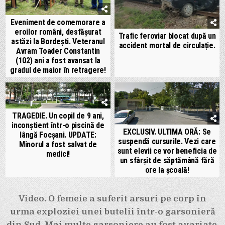
Eveniment de comemorare a
eroilor români, desfășurat
Trafic feroviar blocat după un
astăzi la Bordești. Veteranul
accident mortal de circulație.
Avram Toader Constantin
(102) ani a fost avansat la
gradul de maior în retragere!
TRAGEDIE. Un copil de 9 ani,
inconștient într-o piscină de
EXCLUSIV. ULTIMA ORĂ: Se
lângă Focșani. UPDATE:
suspendă cursurile. Vezi care
Minorul a fost salvat de
sunt elevii ce vor beneficia de
medici!
un sfârșit de săptămână fără
ore la școală!
Navigare
Video. O femeie a suferit arsuri pe corp în
în
urma exploziei unei butelii într-o garsonieră
din Sud. Mai multe garsoniere au fost avariate.