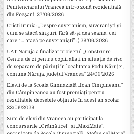
Penitenciarului Vrancea într-o zonă rezidențială
din Focșani.
27/06/2026
Cristi Irimia: „Despre suveranism, suveraniști și
cum se atacă singuri, fără să-și dea seama, cei
care-i… atacă pe suveraniști” :)
26/06/2026
UAT Năruja a finalizat proiectul „Construire
Centru de zi pentru copiii aflați în situație de risc
de separare de părinți în localitatea Podu Nărujei,
comuna Năruja, județul Vrancea”
24/06/2026
Elevii de la Școala Gimnazială „Ioan Cîmpineanu”
din Câmpineanca au fost premiați pentru
rezultatele deosebite obținute în acest an școlar
22/06/2026
Sute de elevi din Vrancea au participat la
concursurile „Grămăticel” și „MaxiMate”,
organizate de Școala Gimnazială „Ștefan cel Mare”