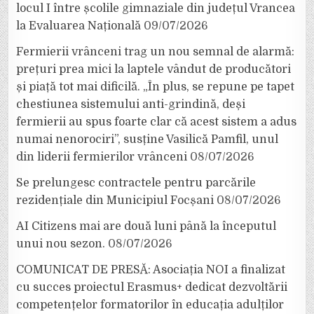
locul I între școlile gimnaziale din județul Vrancea
la Evaluarea Națională
09/07/2026
Fermierii vrânceni trag un nou semnal de alarmă:
prețuri prea mici la laptele vândut de producători
și piață tot mai dificilă. „În plus, se repune pe tapet
chestiunea sistemului anti-grindină, deși
fermierii au spus foarte clar că acest sistem a adus
numai nenorociri”, susține Vasilică Pamfil, unul
din liderii fermierilor vrânceni
08/07/2026
Se prelungesc contractele pentru parcările
rezidențiale din Municipiul Focșani
08/07/2026
AI Citizens mai are două luni până la începutul
unui nou sezon.
08/07/2026
COMUNICAT DE PRESĂ: Asociația NOI a finalizat
cu succes proiectul Erasmus+ dedicat dezvoltării
competențelor formatorilor în educația adulților