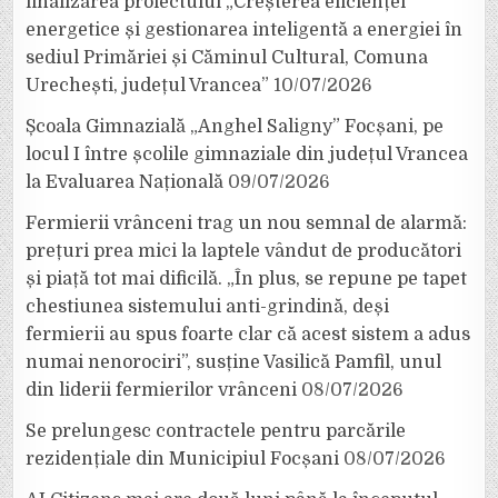
finalizarea proiectului „Creșterea eficienței
energetice și gestionarea inteligentă a energiei în
sediul Primăriei și Căminul Cultural, Comuna
Urechești, județul Vrancea”
10/07/2026
Școala Gimnazială „Anghel Saligny” Focșani, pe
locul I între școlile gimnaziale din județul Vrancea
la Evaluarea Națională
09/07/2026
Fermierii vrânceni trag un nou semnal de alarmă:
prețuri prea mici la laptele vândut de producători
și piață tot mai dificilă. „În plus, se repune pe tapet
chestiunea sistemului anti-grindină, deși
fermierii au spus foarte clar că acest sistem a adus
numai nenorociri”, susține Vasilică Pamfil, unul
din liderii fermierilor vrânceni
08/07/2026
Se prelungesc contractele pentru parcările
rezidențiale din Municipiul Focșani
08/07/2026