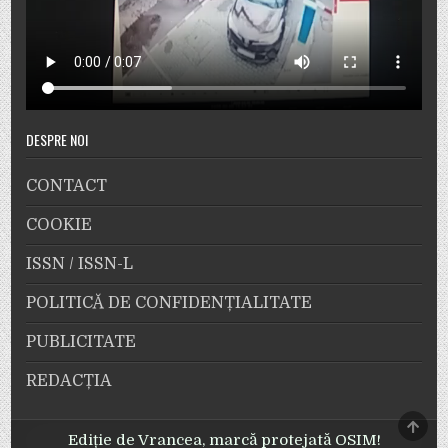
DESPRE NOI
CONTACT
COOKIE
ISSN / ISSN-L
POLITICĂ DE CONFIDENȚIALITATE
PUBLICITATE
REDACȚIA
SCRO
TO
Ediție de Vrancea, marcă protejată OSIM!