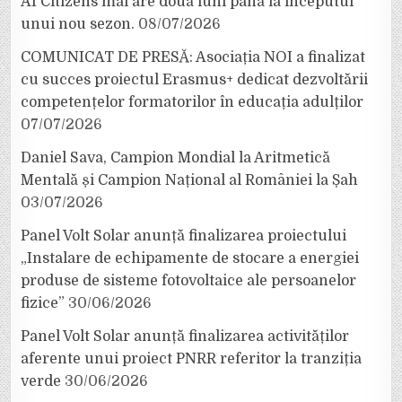
AI Citizens mai are două luni până la începutul
unui nou sezon.
08/07/2026
COMUNICAT DE PRESĂ: Asociația NOI a finalizat
cu succes proiectul Erasmus+ dedicat dezvoltării
competențelor formatorilor în educația adulților
07/07/2026
Daniel Sava, Campion Mondial la Aritmetică
Mentală și Campion Național al României la Șah
03/07/2026
Panel Volt Solar anunță finalizarea proiectului
„Instalare de echipamente de stocare a energiei
produse de sisteme fotovoltaice ale persoanelor
fizice”
30/06/2026
Panel Volt Solar anunță finalizarea activităților
aferente unui proiect PNRR referitor la tranziția
verde
30/06/2026