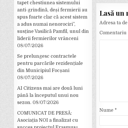
tapet chestiunea sistemului
anti-grindină, deși fermierii au
Lasă un 
spus foarte clar că acest sistem
Adresa ta de 
a adus numai nenorociri”,
susține Vasilică Pamfil, unul din
Comentariu
liderii fermierilor vrânceni
08/07/2026
Se prelungesc contractele
pentru parcările rezidențiale
din Municipiul Focșani
08/07/2026
AI Citizens mai are două luni
până la începutul unui nou
sezon.
08/07/2026
Nume
*
COMUNICAT DE PRESĂ:
Asociația NOI a finalizat cu
succes proiectul Erasmus+