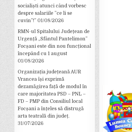
socialiști atunci când vorbesc
despre salariile ”ce li se
cuvin”!”
01/08/2026
RMN-ul Spitalului Județean de
Urgență „Sfântul Pantelimon”
Focșani este din nou funcțional
începând cu 1 august
01/08/2026
Organizația județeană AUR
Vrancea își exprimă
dezamăgirea față de modul în
care majoritatea PSD – PNL –
FD – PMP din Consiliul local
Focșani a înțeles să distrugă
arta teatrală din județ.
31/07/2026