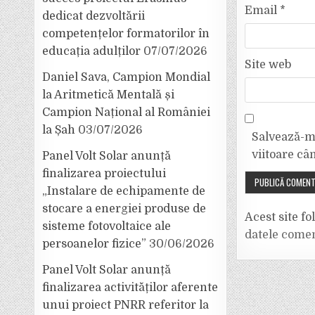
Email
*
dedicat dezvoltării
competențelor formatorilor în
educația adulților
07/07/2026
Site web
Daniel Sava, Campion Mondial
la Aritmetică Mentală și
Campion Național al României
la Șah
03/07/2026
Salvează-mi
viitoare câ
Panel Volt Solar anunță
finalizarea proiectului
„Instalare de echipamente de
stocare a energiei produse de
Acest site f
sisteme fotovoltaice ale
datele comen
persoanelor fizice”
30/06/2026
Panel Volt Solar anunță
finalizarea activităților aferente
unui proiect PNRR referitor la