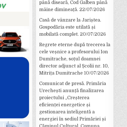
până diseară, Cod Galben până
mâine dimineață.
22/07/2026
Casă de vânzare la Jariștea.
Gospodăria este utilată și
mobilată complet.
20/07/2026
Regrete eterne după trecerea la
cele veșnice a profesorului Ion
Dumitrache, soțul doamnei
director adjunct al Școlii nr. 10,
Mitrița Dumitrache
10/07/2026
Comunicat de presă. Primăria
Urechești anunță finalizarea
proiectului „Creșterea
eficienței energetice și
gestionarea inteligentă a
energiei în sediul Primăriei și
Căminul Cultural, Comuna