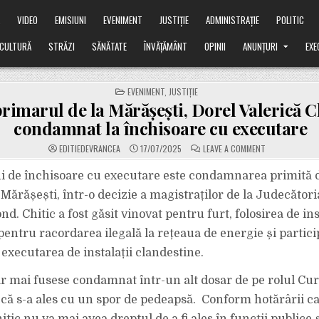
Ă
VIDEO
EMISIUNI
EVENIMENT
JUSTIȚIE
ADMINISTRAȚIE
POLITIC
CULTURĂ
STRĂZI
SĂNĂTATE
ÎNVĂȚĂMÂNT
OPINII
ANUNȚURI
EXE
POSTED
EVENIMENT
,
JUSTIȚIE
IN
rimarul de la Mărășești, Dorel Valerică Ch
condamnat la închisoare cu executare
ON
EDITIEDEVRANCEA
17/07/2025
LEAVE A COMMENT
EX-
PRIMARUL
DE
uni de închisoare cu executare este condamnarea primită d
LA
MĂRĂȘEȘTI,
Mărășești, într-o decizie a magistraților de la Judecători
DOREL
VALERICĂ
nd. Chitic a fost găsit vinovat pentru furt, folosirea de ins
CHITIC,
CONDAMNAT
pentru racordarea ilegală la rețeaua de energie și partici
LA
ÎNCHISOARE
CU
 executarea de instalații clandestine.
EXECUTARE
r mai fusese condamnat într-un alt dosar de pe rolul Curț
el că s-a ales cu un spor de pedeapsă. Conform hotărârii c