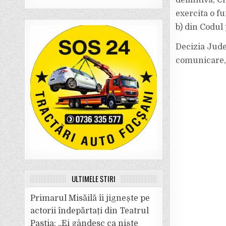
definitivă, C
exercita o fu
b) din Codul 
Decizia Judec
comunicare, 
ULTIMELE ȘTIRI
Primarul Misăilă îi jignește pe
actorii îndepărtați din Teatrul
Pastia: „Ei gândesc ca niște