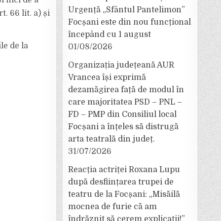
i nici de a
Urgență „Sfântul Pantelimon”
 66 lit. a) și
Focșani este din nou funcțional
începând cu 1 august
le de la
01/08/2026
Organizația județeană AUR
Vrancea își exprimă
dezamăgirea față de modul în
care majoritatea PSD – PNL –
FD – PMP din Consiliul local
Focșani a înțeles să distrugă
arta teatrală din județ.
31/07/2026
Reacția actriței Roxana Lupu
după desființarea trupei de
teatru de la Focșani: „Misăilă
mocnea de furie că am
îndrăznit să cerem explicații!”