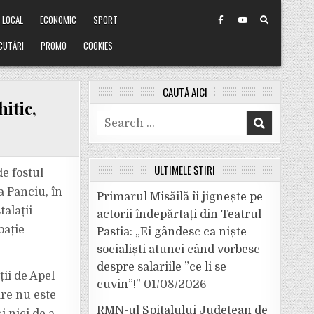
LOCAL
ECONOMIC
SPORT
CUTĂRI
PROMO
COOKIES
CAUTĂ AICI
itic,
Search
for:
ULTIMELE ȘTIRI
e fostul
a Panciu, în
Primarul Misăilă îi jignește pe
talații
actorii îndepărtați din Teatrul
pație
Pastia: „Ei gândesc ca niște
socialiști atunci când vorbesc
despre salariile ”ce li se
ii de Apel
cuvin”!”
01/08/2026
are nu este
RMN-ul Spitalului Județean de