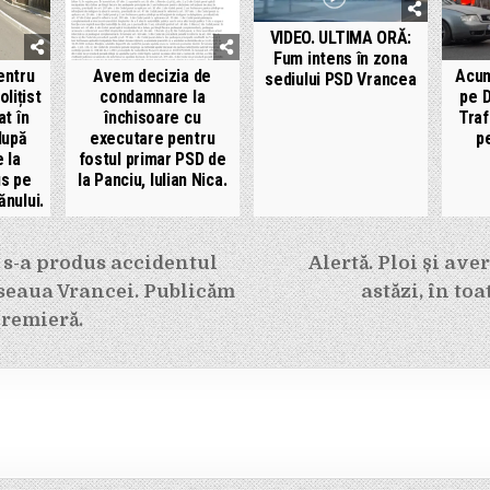
VIDEO. ULTIMA ORĂ:
Fum intens în zona
entru
Avem decizia de
Acum
sediului PSD Vrancea
olițist
condamnare la
pe D
at în
închisoare cu
Traf
după
executare pentru
p
 la
fostul primar PSD de
us pe
la Panciu, Iulian Nica.
nului.
e
 s-a produs accidentul
Alertă. Ploi și ave
oseaua Vrancei. Publicăm
astăzi, în to
premieră.