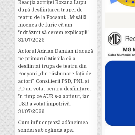
Reacția actriței Roxana Lupu
după desființarea trupei de
teatru de la Focșani: „Misăilă
mocnea de furie că am
îndrăznit să cerem explicații!”
31/07/2026
Actorul Adrian Damian îl acuză
pe primarul Misăilă că a
desființat trupa de teatru din
Focșani „din răzbunare față de
actori”. Consilierii PSD, PNL și
FD au votat pentru desființare,
în timp ce AUR s-a abținut, iar
USR a votat împotrivă.
31/07/2026
Cum influențează adâncimea
sondei sub oglinda apei