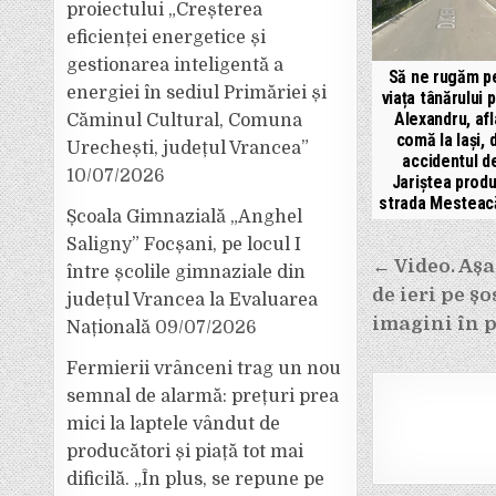
proiectului „Creșterea
eficienței energetice și
gestionarea inteligentă a
Să ne rugăm p
energiei în sediul Primăriei și
viața tânărului p
Alexandru, afl
Căminul Cultural, Comuna
comă la Iași, 
Urechești, județul Vrancea”
accidentul de
10/07/2026
Jariștea prod
strada Mesteacă
Școala Gimnazială „Anghel
Saligny” Focșani, pe locul I
Navigar
← Video. Așa
între școlile gimnaziale din
de ieri pe ș
județul Vrancea la Evaluarea
în
imagini în 
Națională
09/07/2026
articole
Fermierii vrânceni trag un nou
semnal de alarmă: prețuri prea
mici la laptele vândut de
producători și piață tot mai
dificilă. „În plus, se repune pe