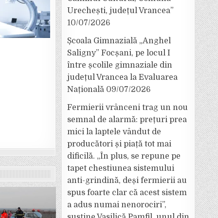
Urechești, județul Vrancea”
10/07/2026
Școala Gimnazială „Anghel
Saligny” Focșani, pe locul I
între școlile gimnaziale din
județul Vrancea la Evaluarea
Națională
09/07/2026
Fermierii vrânceni trag un nou
semnal de alarmă: prețuri prea
mici la laptele vândut de
producători și piață tot mai
dificilă. „În plus, se repune pe
tapet chestiunea sistemului
anti-grindină, deși fermierii au
spus foarte clar că acest sistem
a adus numai nenorociri”,
susține Vasilică Pamfil, unul din