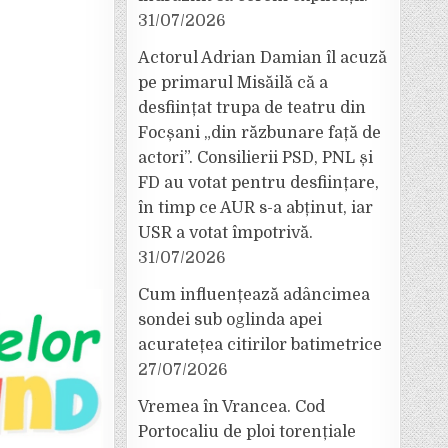
31/07/2026
Actorul Adrian Damian îl acuză
pe primarul Misăilă că a
desființat trupa de teatru din
Focșani „din răzbunare față de
actori”. Consilierii PSD, PNL și
FD au votat pentru desființare,
în timp ce AUR s-a abținut, iar
USR a votat împotrivă.
31/07/2026
Cum influențează adâncimea
sondei sub oglinda apei
acuratețea citirilor batimetrice
27/07/2026
Vremea în Vrancea. Cod
Portocaliu de ploi torențiale