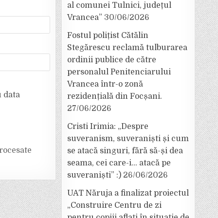
al comunei Tulnici, județul
Vrancea”
30/06/2026
Fostul polițist Cătălin
Stegărescu reclamă tulburarea
ordinii publice de către
personalul Penitenciarului
Vrancea într-o zonă
u data
rezidențială din Focșani.
27/06/2026
Cristi Irimia: „Despre
suveranism, suveraniști și cum
rocesate
se atacă singuri, fără să-și dea
seama, cei care-i… atacă pe
suveraniști” :)
26/06/2026
UAT Năruja a finalizat proiectul
„Construire Centru de zi
pentru copiii aflați în situație de