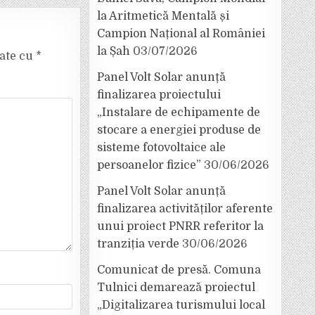
la Aritmetică Mentală și
Campion Național al României
la Șah
03/07/2026
cate cu
*
Panel Volt Solar anunță
finalizarea proiectului
„Instalare de echipamente de
stocare a energiei produse de
sisteme fotovoltaice ale
persoanelor fizice”
30/06/2026
Panel Volt Solar anunță
finalizarea activităților aferente
unui proiect PNRR referitor la
tranziția verde
30/06/2026
Comunicat de presă. Comuna
Tulnici demarează proiectul
„Digitalizarea turismului local