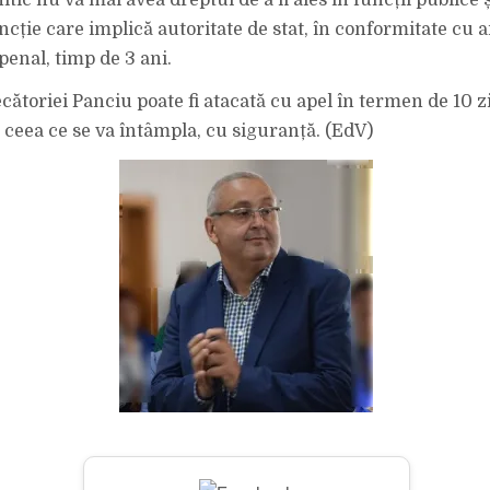
hitic nu va mai avea dreptul de a fi ales în funcții publice ș
ncție care implică autoritate de stat, în conformitate cu art.
penal, timp de 3 ani.
ătoriei Panciu poate fi atacată cu apel în termen de 10 zi
ceea ce se va întâmpla, cu siguranță. (EdV)