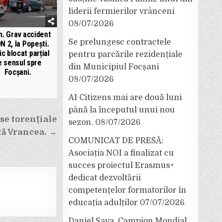
liderii fermierilor vrânceni
08/07/2026
. Grav accident
Se prelungesc contractele
N 2, la Popești.
ic blocat parțial
pentru parcările rezidențiale
e sensul spre
din Municipiul Focșani
Focșani.
08/07/2026
AI Citizens mai are două luni
până la începutul unui nou
rse torențiale
sezon.
08/07/2026
ată Vrancea. →
COMUNICAT DE PRESĂ:
Asociația NOI a finalizat cu
succes proiectul Erasmus+
dedicat dezvoltării
competențelor formatorilor în
educația adulților
07/07/2026
Daniel Sava, Campion Mondial