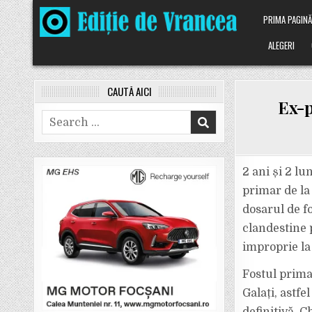
Skip
PRIMA PAGIN
to
content
ALEGERI
CAUTĂ AICI
Ex-p
Search
for:
2 ani și 2 l
primar de la 
dosarul de fo
clandestine 
improprie la
Fostul prima
Galați, astf