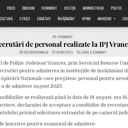
Ă
VIDEO
EMISIUNI
EVENIMENT
JUSTIȚIE
ADMINISTRAȚIE
POLITIC
CULTURĂ
STRĂZI
SĂNĂTATE
ÎNVĂȚĂMÂNT
OPINII
ANUNȚURI
EXE
POSTED
EVENIMENT
IN
ecrutări de personal realizate la IPJ Vran
ON
EDITIEDEVRANCEA
16/08/2023
LEAVE A COMMENT
RECRUTĂRI
DE
PERSONAL
l de Poliţie Judeţean Vrancea, prin Serviciul Resurse U
REALIZATE
LA
ecrutări pentru admiterea în instituțiile de învățământ d
IPJ
VRANCEA
 Apărării Naționale care pregătesc personal pentru nevoil
I-a de admitere august 2023.
ndidaților se realizează până la data de 18 august, ora 16
scriere, declarației de acceptare a condițiilor de recrutare
ulului privind solicitarea extrasului de pe cazierul judi
 de înscriere pentru examenul de admitere: