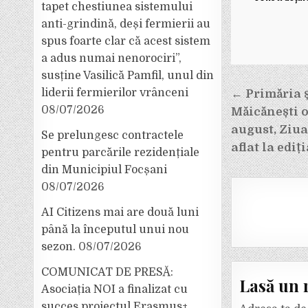
tapet chestiunea sistemului
anti-grindină, deși fermierii au
spus foarte clar că acest sistem
a adus numai nenorociri”,
susține Vasilică Pamfil, unul din
Navigar
liderii fermierilor vrânceni
← Primăria ș
în
08/07/2026
Măicănești o
articole
august, Ziu
Se prelungesc contractele
aflat la ediți
pentru parcările rezidențiale
din Municipiul Focșani
08/07/2026
AI Citizens mai are două luni
până la începutul unui nou
sezon.
08/07/2026
COMUNICAT DE PRESĂ:
Lasă un 
Asociația NOI a finalizat cu
succes proiectul Erasmus+