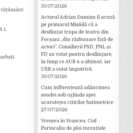
31/07/2026
nvățământ:
Actorul Adrian Damian îl acuză
pe primarul Misăilă că a
.I.
desființat trupa de teatru din
Focșani „din răzbunare față de
actori”. Consilierii PSD, PNL și
FD au votat pentru desființare,
arbați.
în timp ce AUR s-a abținut, iar
USR a votat împotrivă.
31/07/2026
Cum influențează adâncimea
sondei sub oglinda apei
acuratețea citirilor batimetrice
27/07/2026
Vremea în Vrancea. Cod
Portocaliu de ploi torențiale