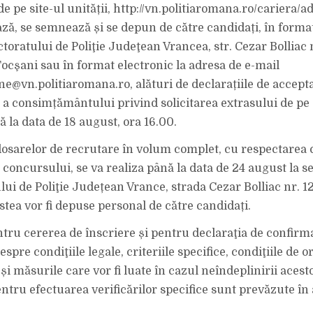
e pe site-ul unității, http://vn.politiaromana.ro/cariera/
ză, se semnează și se depun de către candidați, în format 
toratului de Poliţie Judeţean Vrancea, str. Cezar Bolliac n
ocşani sau în format electronic la adresa de e-mail
@vn.politiaromana.ro, alături de declarațiile de accept
și a consimțământului privind solicitarea extrasului de pe
ă la data de 18 august, ora 16.00.
sarelor de recrutare în volum complet, cu respectarea c
 concursului, se va realiza până la data de 24 august la s
lui de Poliţie Județean Vrance, strada Cezar Bolliac nr. 1
stea vor fi depuse personal de către candidați.
tru cererea de înscriere și pentru declaraţia de confirmar
spre condiţiile legale, criteriile specifice, condiţiile de 
și măsurile care vor fi luate în cazul neîndeplinirii aces
entru efectuarea verificărilor specifice sunt prevăzute în