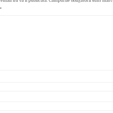
email nu va fi publicată.
Câmpurile obligatorii sunt mar
*