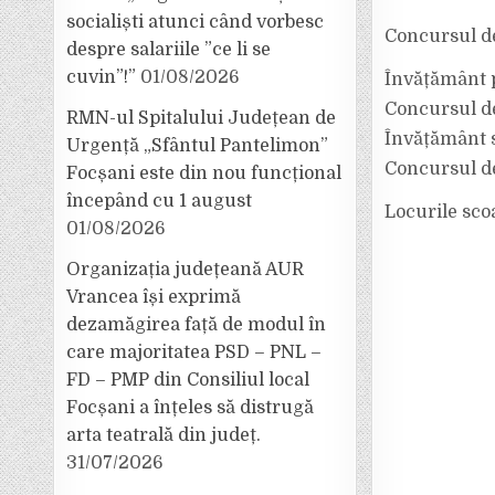
socialiști atunci când vorbesc
Concursul de
despre salariile ”ce li se
cuvin”!”
01/08/2026
Învățământ p
Concursul de
RMN-ul Spitalului Județean de
Învățământ 
Urgență „Sfântul Pantelimon”
Concursul de
Focșani este din nou funcțional
începând cu 1 august
Locurile sco
01/08/2026
Organizația județeană AUR
Vrancea își exprimă
dezamăgirea față de modul în
care majoritatea PSD – PNL –
FD – PMP din Consiliul local
Focșani a înțeles să distrugă
arta teatrală din județ.
31/07/2026