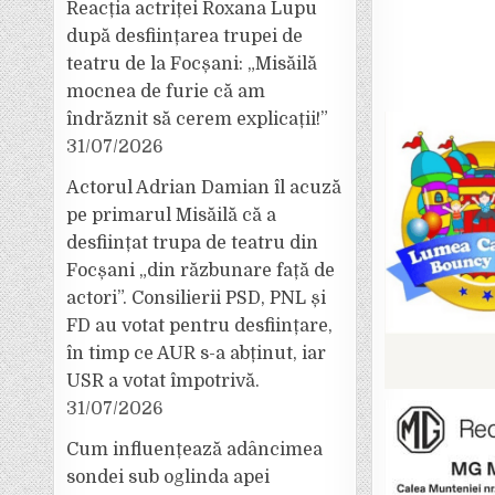
Reacția actriței Roxana Lupu
după desființarea trupei de
teatru de la Focșani: „Misăilă
mocnea de furie că am
îndrăznit să cerem explicații!”
31/07/2026
Actorul Adrian Damian îl acuză
pe primarul Misăilă că a
desființat trupa de teatru din
Focșani „din răzbunare față de
actori”. Consilierii PSD, PNL și
FD au votat pentru desființare,
în timp ce AUR s-a abținut, iar
USR a votat împotrivă.
31/07/2026
Cum influențează adâncimea
sondei sub oglinda apei