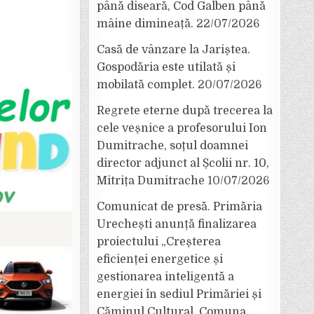
până diseară, Cod Galben până
mâine dimineață.
22/07/2026
Casă de vânzare la Jariștea.
Gospodăria este utilată și
mobilată complet.
20/07/2026
Regrete eterne după trecerea la
cele veșnice a profesorului Ion
Dumitrache, soțul doamnei
director adjunct al Școlii nr. 10,
Mitrița Dumitrache
10/07/2026
Comunicat de presă. Primăria
Urechești anunță finalizarea
proiectului „Creșterea
eficienței energetice și
gestionarea inteligentă a
energiei în sediul Primăriei și
Căminul Cultural, Comuna