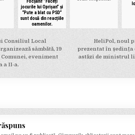
Focșani! ”Faceți
l
jocurile lui Oprișan” și
”Pute a blat cu PSD”
sunt două din reacțiile
oamenilor.
e
i Consiliul Local
HeliPol, noul p
rganizează sâmbătă, 19
prezentat în ședința
a Comunei, eveniment
astăzi de ministrul l
a a II-a.
răspuns