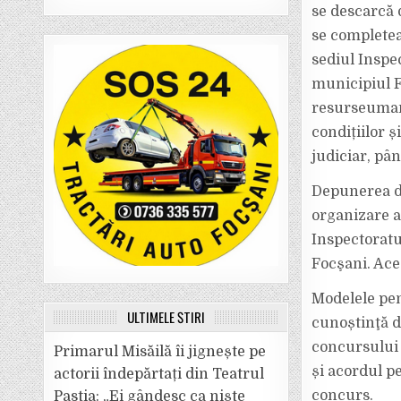
se descarcă d
se completea
sediul Inspec
municipiul F
resurseumane
condițiilor 
judiciar, pân
Depunerea do
organizare a
Inspectoratu
Focşani. Ace
Modelele pen
ULTIMELE ȘTIRI
cunoștinţă de
concursului 
Primarul Misăilă îi jignește pe
și acordul p
actorii îndepărtați din Teatrul
concurs.
Pastia: „Ei gândesc ca niște