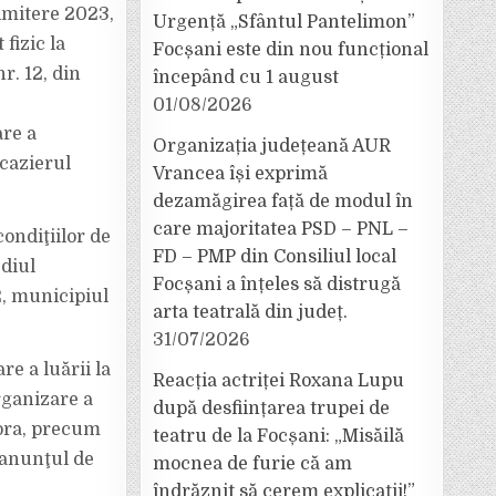
admitere 2023,
Urgență „Sfântul Pantelimon”
fizic la
Focșani este din nou funcțional
r. 12, din
începând cu 1 august
01/08/2026
are a
Organizația județeană AUR
 cazierul
Vrancea își exprimă
dezamăgirea față de modul în
care majoritatea PSD – PNL –
ondiţiilor de
FD – PMP din Consiliul local
ediul
Focșani a înțeles să distrugă
2, municipiul
arta teatrală din județ.
31/07/2026
e a luării la
Reacția actriței Roxana Lupu
organizare a
după desființarea trupei de
tora, precum
teatru de la Focșani: „Misăilă
 anunţul de
mocnea de furie că am
îndrăznit să cerem explicații!”