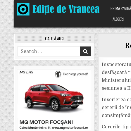
Skip
PRIMA PAGIN
to
content
ALEGERI
CAUTĂ AICI
R
Search
for:
Inspectoratu
desfășoară r
Ministerului
sesiunea a I
Înscrierea ca
cererii de în
consimțământ
Cererile-tip