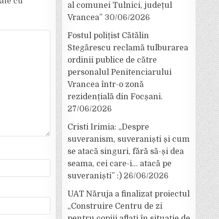
cate cu
*
al comunei Tulnici, județul
Vrancea”
30/06/2026
Fostul polițist Cătălin
Stegărescu reclamă tulburarea
ordinii publice de către
personalul Penitenciarului
Vrancea într-o zonă
rezidențială din Focșani.
27/06/2026
Cristi Irimia: „Despre
suveranism, suveraniști și cum
se atacă singuri, fără să-și dea
seama, cei care-i… atacă pe
suveraniști” :)
26/06/2026
UAT Năruja a finalizat proiectul
„Construire Centru de zi
pentru copiii aflați în situație de