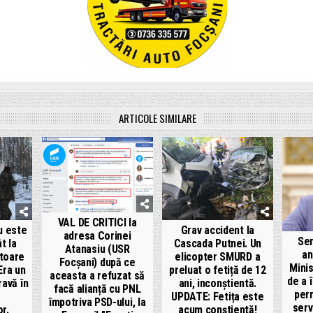
ARTICOLE SIMILARE
VAL DE CRITICI la
u este
Grav accident la
adresa Corinei
Sen
t la
Cascada Putnei. Un
Atanasiu (USR
an
ătoare
elicopter SMURD a
Focșani) după ce
Minis
Era un
preluat o fetiță de 12
aceasta a refuzat să
de a 
ravă în
ani, inconștientă.
facă alianță cu PNL
per
UPDATE: Fetița este
împotriva PSD-ului, la
serv
or.
acum conștientă!