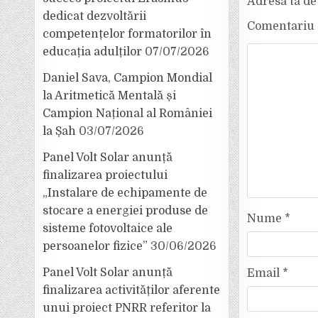
Adresa ta de 
dedicat dezvoltării
Comentariu
competențelor formatorilor în
educația adulților
07/07/2026
Daniel Sava, Campion Mondial
la Aritmetică Mentală și
Campion Național al României
la Șah
03/07/2026
Panel Volt Solar anunță
finalizarea proiectului
„Instalare de echipamente de
stocare a energiei produse de
Nume
*
sisteme fotovoltaice ale
persoanelor fizice”
30/06/2026
Panel Volt Solar anunță
Email
*
finalizarea activităților aferente
unui proiect PNRR referitor la