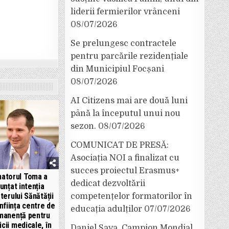
liderii fermierilor vrânceni
08/07/2026
Se prelungesc contractele
pentru parcările rezidențiale
din Municipiul Focșani
08/07/2026
AI Citizens mai are două luni
până la începutul unui nou
sezon.
08/07/2026
COMUNICAT DE PRESĂ:
Asociația NOI a finalizat cu
succes proiectul Erasmus+
atorul Toma a
dedicat dezvoltării
unțat intenția
terului Sănătății
competențelor formatorilor în
înființa centre de
educația adulților
07/07/2026
manență pentru
icii medicale, în
Daniel Sava, Campion Mondial