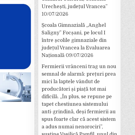
Urechești, județul Vrancea”
10/07/2026
Școala Gimnazială „Anghel
Saligny” Focșani, pe locul I
între școlile gimnaziale din
județul Vrancea la Evaluarea
Națională
09/07/2026
Fermierii vrânceni trag un nou
semnal de alarmă: prețuri prea
mici la laptele vândut de
producători și piață tot mai
dificilă. „În plus, se repune pe
tapet chestiunea sistemului
anti-grindină, deși fermierii au
spus foarte clar că acest sistem
a adus numai nenorociri”,
susține Vasilică Pamfil, unul din