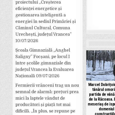
proiectului „Creșterea
eficienței energetice și
gestionarea inteligentă a
energiei în sediul Primăriei și
Căminul Cultural, Comuna
Urechești, județul Vrancea”
10/07/2026
Școala Gimnazială „Anghel
Saligny” Focșani, pe locul I
între școlile gimnaziale din
județul Vrancea la Evaluarea
Națională
09/07/2026
Marcel Dobrițoi
Fermierii vrânceni trag un nou
tânărul omorâ
semnal de alarmă: prețuri prea
partida de vân
mici la laptele vândut de
de la Răcoasa. 
meseriaș de isp
producători și piață tot mai
domeniul
dificilă. „În plus, se repune pe
construcțiil