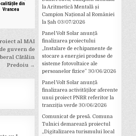
ocalitățile din
la Aritmetică Mentală și
Vrancea
Campion Național al României
la Șah
03/07/2026
Panel Volt Solar anunță
finalizarea proiectului
roiect al MAI
„Instalare de echipamente de
 de guvern de
stocare a energiei produse de
iberal Cătălin
sisteme fotovoltaice ale
Predoiu →
persoanelor fizice”
30/06/2026
Panel Volt Solar anunță
finalizarea activităților aferente
unui proiect PNRR referitor la
tranziția verde
30/06/2026
Comunicat de presă. Comuna
Tulnici demarează proiectul
„Digitalizarea turismului local