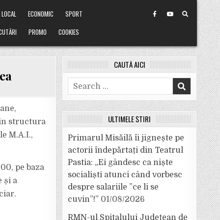
LOCAL
ECONOMIC
SPORT
CUTĂRI
PROMO
COOKIES
CAUTĂ AICI
cea
Search
for:
mane,
ULTIMELE ȘTIRI
in structura
e M.A.I.,
Primarul Misăilă îi jignește pe
actorii îndepărtați din Teatrul
Pastia: „Ei gândesc ca niște
.00, pe baza
socialiști atunci când vorbesc
 și a
despre salariile ”ce li se
ciar.
cuvin”!”
01/08/2026
RMN-ul Spitalului Județean de