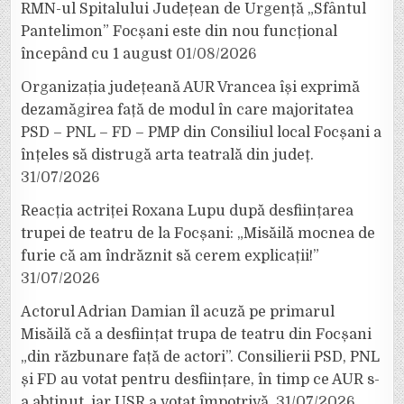
RMN-ul Spitalului Județean de Urgență „Sfântul
Pantelimon” Focșani este din nou funcțional
începând cu 1 august
01/08/2026
Organizația județeană AUR Vrancea își exprimă
dezamăgirea față de modul în care majoritatea
PSD – PNL – FD – PMP din Consiliul local Focșani a
înțeles să distrugă arta teatrală din județ.
31/07/2026
Reacția actriței Roxana Lupu după desființarea
trupei de teatru de la Focșani: „Misăilă mocnea de
furie că am îndrăznit să cerem explicații!”
31/07/2026
Actorul Adrian Damian îl acuză pe primarul
Misăilă că a desființat trupa de teatru din Focșani
„din răzbunare față de actori”. Consilierii PSD, PNL
și FD au votat pentru desființare, în timp ce AUR s-
a abținut, iar USR a votat împotrivă.
31/07/2026