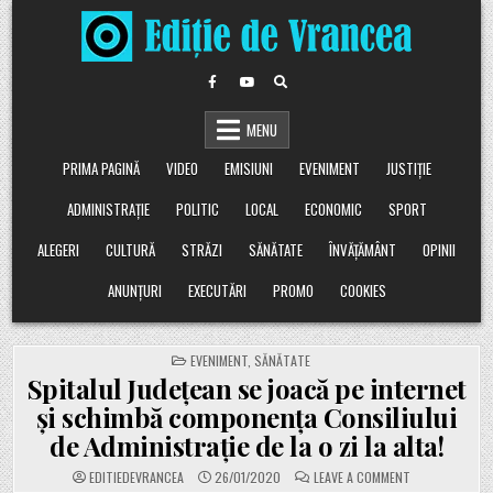
Skip
to
content
MENU
PRIMA PAGINĂ
VIDEO
EMISIUNI
EVENIMENT
JUSTIȚIE
ADMINISTRAȚIE
POLITIC
LOCAL
ECONOMIC
SPORT
ALEGERI
CULTURĂ
STRĂZI
SĂNĂTATE
ÎNVĂȚĂMÂNT
OPINII
ANUNȚURI
EXECUTĂRI
PROMO
COOKIES
POSTED
EVENIMENT
,
SĂNĂTATE
IN
Spitalul Județean se joacă pe internet
și schimbă componența Consiliului
de Administrație de la o zi la alta!
ON
EDITIEDEVRANCEA
26/01/2020
LEAVE A COMMENT
SPITALUL