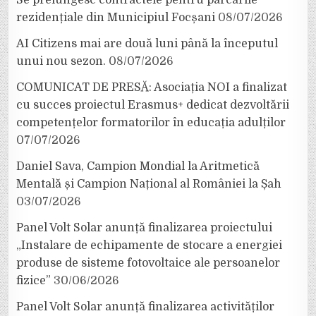
Se prelungesc contractele pentru parcările
rezidențiale din Municipiul Focșani
08/07/2026
AI Citizens mai are două luni până la începutul
unui nou sezon.
08/07/2026
COMUNICAT DE PRESĂ: Asociația NOI a finalizat
cu succes proiectul Erasmus+ dedicat dezvoltării
competențelor formatorilor în educația adulților
07/07/2026
Daniel Sava, Campion Mondial la Aritmetică
Mentală și Campion Național al României la Șah
03/07/2026
Panel Volt Solar anunță finalizarea proiectului
„Instalare de echipamente de stocare a energiei
produse de sisteme fotovoltaice ale persoanelor
fizice”
30/06/2026
Panel Volt Solar anunță finalizarea activităților