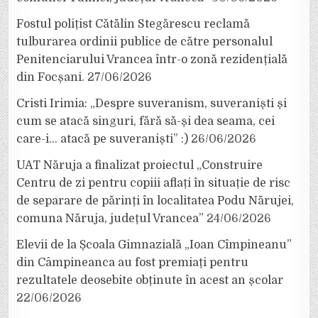
Fostul polițist Cătălin Stegărescu reclamă
tulburarea ordinii publice de către personalul
Penitenciarului Vrancea într-o zonă rezidențială
din Focșani.
27/06/2026
Cristi Irimia: „Despre suveranism, suveraniști și
cum se atacă singuri, fără să-și dea seama, cei
care-i… atacă pe suveraniști” :)
26/06/2026
UAT Năruja a finalizat proiectul „Construire
Centru de zi pentru copiii aflați în situație de risc
de separare de părinți în localitatea Podu Nărujei,
comuna Năruja, județul Vrancea”
24/06/2026
Elevii de la Școala Gimnazială „Ioan Cîmpineanu”
din Câmpineanca au fost premiați pentru
rezultatele deosebite obținute în acest an școlar
22/06/2026