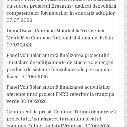
cu succes proiectul Erasmus+ dedicat dezvoltării
competențelor formatorilor în educația adulților
07/07/2026
Daniel Sava, Campion Mondial la Aritmetică
Mentală și Campion Național al României la Șah
03/07/2026
Panel Volt Solar anunță finalizarea proiectului
„Instalare de echipamente de stocare a energiei
produse de sisteme fotovoltaice ale persoanelor
fizice”
30/06/2026
Panel Volt Solar anunță finalizarea activităților
aferente unui proiect PNRR referitor la tranziția
verde
30/06/2026
Comunicat de presă. Comuna Tulnici demarează
proiectul „Digitalizarea turismului local al
comunei Tulnici, județul Vrancea”
30/06/2026