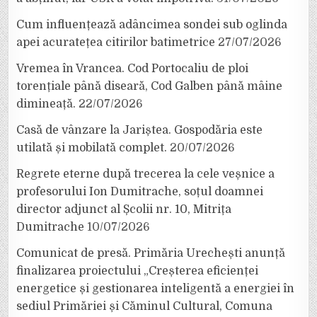
Cum influențează adâncimea sondei sub oglinda
apei acuratețea citirilor batimetrice
27/07/2026
Vremea în Vrancea. Cod Portocaliu de ploi
torențiale până diseară, Cod Galben până mâine
dimineață.
22/07/2026
Casă de vânzare la Jariștea. Gospodăria este
utilată și mobilată complet.
20/07/2026
Regrete eterne după trecerea la cele veșnice a
profesorului Ion Dumitrache, soțul doamnei
director adjunct al Școlii nr. 10, Mitrița
Dumitrache
10/07/2026
Comunicat de presă. Primăria Urechești anunță
finalizarea proiectului „Creșterea eficienței
energetice și gestionarea inteligentă a energiei în
sediul Primăriei și Căminul Cultural, Comuna