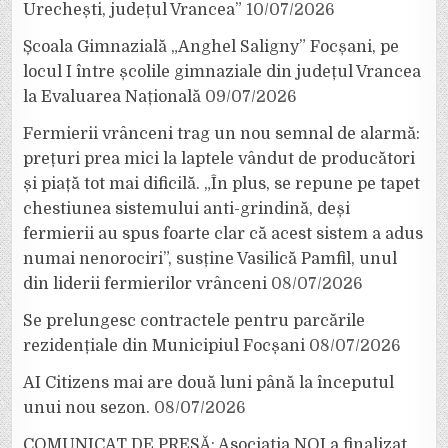
Urechești, județul Vrancea”
10/07/2026
Școala Gimnazială „Anghel Saligny” Focșani, pe
locul I între școlile gimnaziale din județul Vrancea
la Evaluarea Națională
09/07/2026
Fermierii vrânceni trag un nou semnal de alarmă:
prețuri prea mici la laptele vândut de producători
și piață tot mai dificilă. „În plus, se repune pe tapet
chestiunea sistemului anti-grindină, deși
fermierii au spus foarte clar că acest sistem a adus
numai nenorociri”, susține Vasilică Pamfil, unul
din liderii fermierilor vrânceni
08/07/2026
Se prelungesc contractele pentru parcările
rezidențiale din Municipiul Focșani
08/07/2026
AI Citizens mai are două luni până la începutul
unui nou sezon.
08/07/2026
COMUNICAT DE PRESĂ: Asociația NOI a finalizat