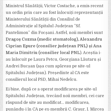
JUDEȚEAN
SE
Ministrul Sănătății, Victor Costache, a emis recent
JOACĂ
PE
un ordin prin care au fost înlocuiți reprezentanții
INTERNET
ȘI
Ministerului Sănătății din Consiliul de
SCHIMBĂ
COMPONENȚA
Administrație al Spitalul Județean ”Sf.
CONSILIULUI
DE
ADMINISTRAȚIE
Pantelimon” din Focșani. Astfel, noii membri sunt
DE
LA
Dragoș Cozma (medic stomatolog), Alexandru
O
ZI
Ciprian Epure (consilier județean PNL) și Ana
LA
ALTA!
Maria Dimitriu (consilier local PNL
). Aceștia i-
au înlocuit pe Laura Petcu, Georgiana Lăutaru și
Andrei Bucșan (așa cum apăreau pe site-ul
Spitalului Județean). Președinte al CA este
consilierul local PSD, Mihai Nedelcu.
Ei bine, după ce a operat modificarea pe site-ul
Spitalului Județean, trecând noii membri, cei care
răspund de site au modificat… modificarea,
punându-i în CA pe ex-membrii C. Graur, I. Mircea