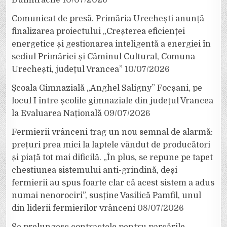
Dumitrache
10/07/2026
Comunicat de presă. Primăria Urechești anunță
finalizarea proiectului „Creșterea eficienței
energetice și gestionarea inteligentă a energiei în
sediul Primăriei și Căminul Cultural, Comuna
Urechești, județul Vrancea”
10/07/2026
Școala Gimnazială „Anghel Saligny” Focșani, pe
locul I între școlile gimnaziale din județul Vrancea
la Evaluarea Națională
09/07/2026
Fermierii vrânceni trag un nou semnal de alarmă:
prețuri prea mici la laptele vândut de producători
și piață tot mai dificilă. „În plus, se repune pe tapet
chestiunea sistemului anti-grindină, deși
fermierii au spus foarte clar că acest sistem a adus
numai nenorociri”, susține Vasilică Pamfil, unul
din liderii fermierilor vrânceni
08/07/2026