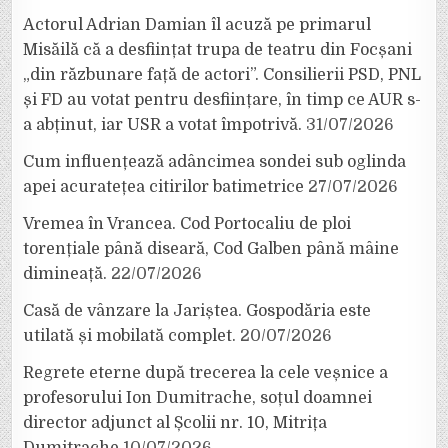
Actorul Adrian Damian îl acuză pe primarul
Misăilă că a desființat trupa de teatru din Focșani
„din răzbunare față de actori”. Consilierii PSD, PNL
și FD au votat pentru desființare, în timp ce AUR s-
a abținut, iar USR a votat împotrivă.
31/07/2026
Cum influențează adâncimea sondei sub oglinda
apei acuratețea citirilor batimetrice
27/07/2026
Vremea în Vrancea. Cod Portocaliu de ploi
torențiale până diseară, Cod Galben până mâine
dimineață.
22/07/2026
Casă de vânzare la Jariștea. Gospodăria este
utilată și mobilată complet.
20/07/2026
Regrete eterne după trecerea la cele veșnice a
profesorului Ion Dumitrache, soțul doamnei
director adjunct al Școlii nr. 10, Mitrița