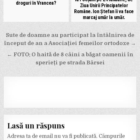
droguri în Vrancea?
Ziua Unirii Principatelor
Române. Ion Ștefan îi va face
marcaj umăr la umăr.
Navigare
Sute de doamne au participat la întâlnirea de
în
început de an a Asociației femeilor ortodoxe →
articole
← FOTO: O haită de 8 câini a băgat oamenii în
sperieți pe strada Bârsei
Lasă un răspuns
Adresa ta de email nu va fi publicată.
Câmpurile