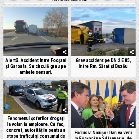
Alertă. Accident între Focșani
Grav accident pe DN 2 E 85,
și Garoafa. Se circulă greu pe
între Rm. Sărat și Buzău
ambele sensuri.
Fenomenul șoferilor drogați
la volan ia amploare. Ce fac,
concret, autoritățile pentru a
Exclusiv. Nicușor Dan va veni
stopa traficul și consumul de
la Focșani pe 24 ianuarie, de