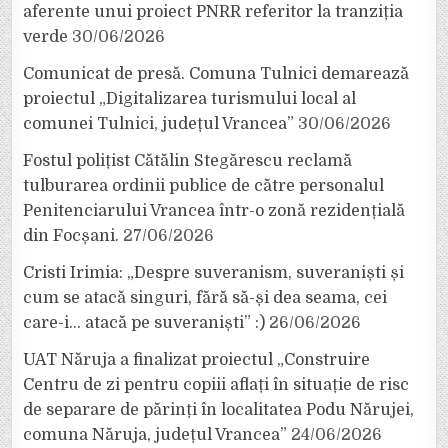
aferente unui proiect PNRR referitor la tranziția
verde
30/06/2026
Comunicat de presă. Comuna Tulnici demarează
proiectul „Digitalizarea turismului local al
comunei Tulnici, județul Vrancea”
30/06/2026
Fostul polițist Cătălin Stegărescu reclamă
tulburarea ordinii publice de către personalul
Penitenciarului Vrancea într-o zonă rezidențială
din Focșani.
27/06/2026
Cristi Irimia: „Despre suveranism, suveraniști și
cum se atacă singuri, fără să-și dea seama, cei
care-i… atacă pe suveraniști” :)
26/06/2026
UAT Năruja a finalizat proiectul „Construire
Centru de zi pentru copiii aflați în situație de risc
de separare de părinți în localitatea Podu Nărujei,
comuna Năruja, județul Vrancea”
24/06/2026