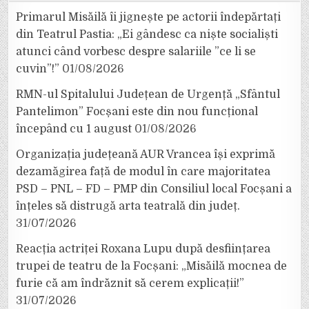
Primarul Misăilă îi jignește pe actorii îndepărtați
din Teatrul Pastia: „Ei gândesc ca niște socialiști
atunci când vorbesc despre salariile ”ce li se
cuvin”!”
01/08/2026
RMN-ul Spitalului Județean de Urgență „Sfântul
Pantelimon” Focșani este din nou funcțional
începând cu 1 august
01/08/2026
Organizația județeană AUR Vrancea își exprimă
dezamăgirea față de modul în care majoritatea
PSD – PNL – FD – PMP din Consiliul local Focșani a
înțeles să distrugă arta teatrală din județ.
31/07/2026
Reacția actriței Roxana Lupu după desființarea
trupei de teatru de la Focșani: „Misăilă mocnea de
furie că am îndrăznit să cerem explicații!”
31/07/2026