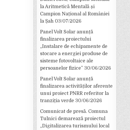
la Aritmetică Mentală și
Campion Național al României
la Șah
03/07/2026
Panel Volt Solar anunță
finalizarea proiectului
„Instalare de echipamente de
stocare a energiei produse de
sisteme fotovoltaice ale
persoanelor fizice”
30/06/2026
Panel Volt Solar anunță
finalizarea activităților aferente
unui proiect PNRR referitor la
tranziția verde
30/06/2026
Comunicat de presă. Comuna
Tulnici demarează proiectul
„Digitalizarea turismului local