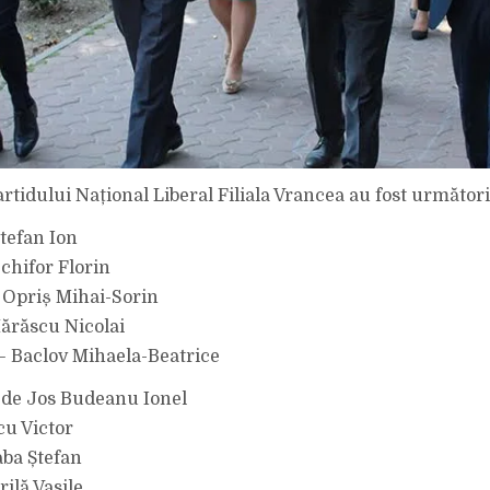
rtidului Național Liberal Filiala Vrancea au fost următori
Ștefan Ion
chifor Florin
 Opriș Mihai-Sorin
ărăscu Nicolai
– Baclov Mihaela-Beatrice
 de Jos Budeanu Ionel
cu Victor
aba Ștefan
rilă Vasile