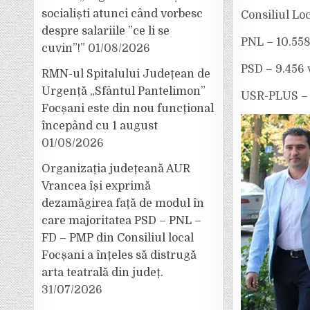
socialiști atunci când vorbesc
Consiliul Lo
despre salariile ”ce li se
PNL – 10.558
cuvin”!”
01/08/2026
PSD – 9.456 
RMN-ul Spitalului Județean de
Urgență „Sfântul Pantelimon”
USR-PLUS – 2
Focșani este din nou funcțional
începând cu 1 august
01/08/2026
Organizația județeană AUR
Vrancea își exprimă
dezamăgirea față de modul în
care majoritatea PSD – PNL –
FD – PMP din Consiliul local
Focșani a înțeles să distrugă
arta teatrală din județ.
31/07/2026