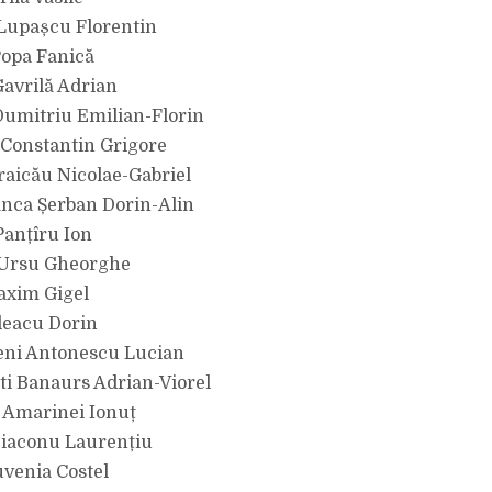
 Lupașcu Florentin
 Popa Fanică
Gavrilă Adrian
Dumitriu Emilian-Florin
 Constantin Grigore
Braicău Nicolae-Gabriel
nca Șerban Dorin-Alin
Panțîru Ion
e Ursu Gheorghe
axim Gigel
leacu Dorin
ni Antonescu Lucian
i Banaurs Adrian-Viorel
i Amarinei Ionuț
Diaconu Laurențiu
uvenia Costel