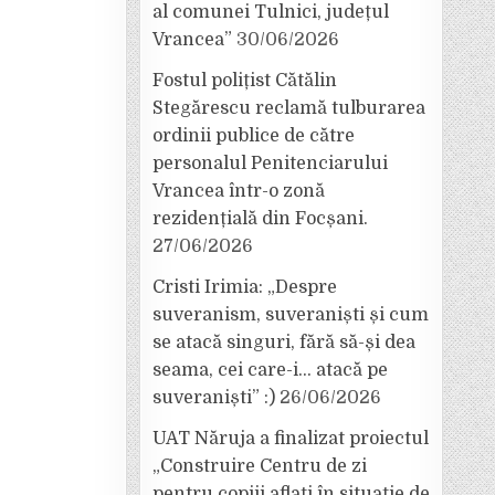
al comunei Tulnici, județul
Vrancea”
30/06/2026
Fostul polițist Cătălin
Stegărescu reclamă tulburarea
ordinii publice de către
personalul Penitenciarului
Vrancea într-o zonă
rezidențială din Focșani.
27/06/2026
Cristi Irimia: „Despre
suveranism, suveraniști și cum
se atacă singuri, fără să-și dea
seama, cei care-i… atacă pe
suveraniști” :)
26/06/2026
UAT Năruja a finalizat proiectul
„Construire Centru de zi
pentru copiii aflați în situație de