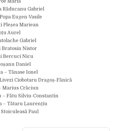
roe Maria
a Răducanu Gabriel
 Popa Eugen-Vasile
i Pleșea Mariean
oțu Aurel
ostolache Gabriel
 Bratosin Nistor
ii Bercuci Nicu
roșanu Daniel
ca – Tănase Ionel
Livezi Ciobotaru Dragoș-Fănică
– Marius Crăciun
u – Fătu Silviu-Constantin
a – Tătaru Laurențiu
 Stoiculeasă Paul