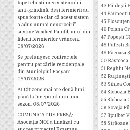
tapet chestiunea sistemului
43 Păulești 
anti-grindină, deși fermierii au
44 Păunești
spus foarte clar că acest sistem
45 Ploscuțen
a adus numai nenorociri”,
46 Poiana Cr
susține Vasilică Pamfil, unul din
47 Popești C
liderii fermierilor vrânceni
48 Pufești B
08/07/2026
49 Răcoasa 
Se prelungesc contractele
50 Răstoaca 
pentru parcările rezidențiale
51 Reghiu N
din Municipiul Focșani
52 Ruginești
08/07/2026
53 Sihlea Co
AI Citizens mai are două luni
54 Slobozia 
până la începutul unui nou
55 Slobozia 
sezon.
08/07/2026
56 Soveja Fi
COMUNICAT DE PRESĂ:
57 Spulber V
Asociația NOI a finalizat cu
58 Străoane
succes proiectul Erasmus+