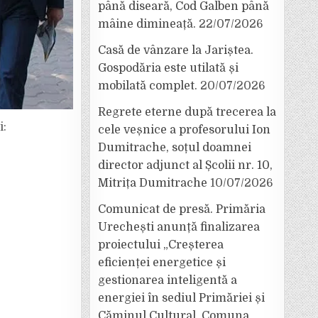
până diseară, Cod Galben până
mâine dimineață.
22/07/2026
Casă de vânzare la Jariștea.
Gospodăria este utilată și
mobilată complet.
20/07/2026
Regrete eterne după trecerea la
i:
cele veșnice a profesorului Ion
Dumitrache, soțul doamnei
director adjunct al Școlii nr. 10,
Mitrița Dumitrache
10/07/2026
Comunicat de presă. Primăria
Urechești anunță finalizarea
proiectului „Creșterea
eficienței energetice și
gestionarea inteligentă a
energiei în sediul Primăriei și
Căminul Cultural, Comuna