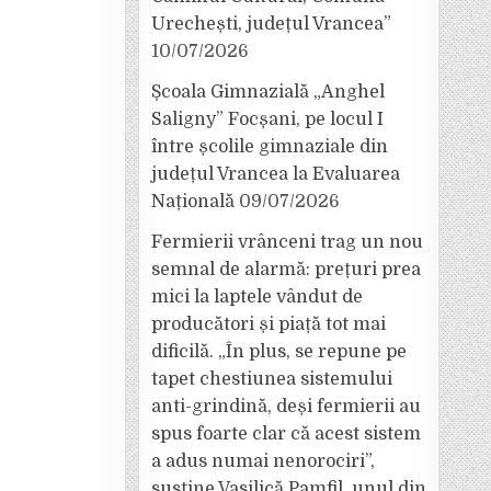
Urechești, județul Vrancea”
10/07/2026
Școala Gimnazială „Anghel
Saligny” Focșani, pe locul I
între școlile gimnaziale din
județul Vrancea la Evaluarea
Națională
09/07/2026
Fermierii vrânceni trag un nou
semnal de alarmă: prețuri prea
mici la laptele vândut de
producători și piață tot mai
dificilă. „În plus, se repune pe
tapet chestiunea sistemului
anti-grindină, deși fermierii au
spus foarte clar că acest sistem
a adus numai nenorociri”,
susține Vasilică Pamfil, unul din