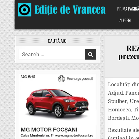
Skip
PRIMA PAGIN
to
content
ALEGERI
CAUTĂ AICI
REZ
Search
prezen
for:
Localități di
Adjud, Panci
Spulber, Urec
Homocea, Țife
Bordești, Mov
Rezultate al
(articol în 