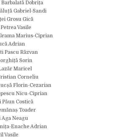
Barbalată Dobrița
ăluță Gabriel-Sandi
ței Grosu Gică
Petrea Vasile
 Grama Marius-Ciprian
tucă Adrian
ti Pascu Răzvan
orghiță Sorin
Lazăr Maricel
Cristian Corneliu
Bucșă Florin-Cezarian
opescu Nicu-Ciprian
i Păun Costică
emănaș Toader
i Aga Neagu
Anița-Enache Adrian
il Vasile