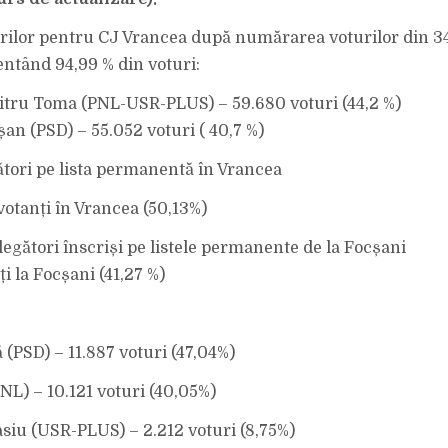
FUNCȚIA
DE
PRIMAR!
urilor pentru CJ Vrancea după numărarea voturilor din 341
entând 94,99 % din voturi:
tru Toma (PNL-USR-PLUS) – 59.680 voturi (44,2 %)
an (PSD) – 55.052 voturi ( 40,7 %)
ători pe lista permanentă în Vrancea
 votanți în Vrancea (50,13%)
legători înscriși pe listele permanente de la Focșani
i la Focșani (41,27 %)
ă (PSD) – 11.887 voturi (47,04%)
NL) – 10.121 voturi (40,05%)
siu (USR-PLUS) – 2.212 voturi (8,75%)