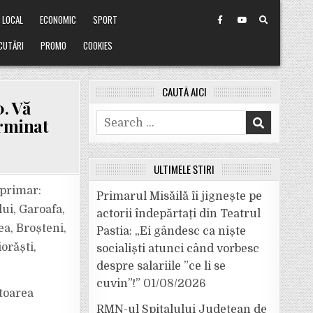
LOCAL
ECONOMIC
SPORT
CUTĂRI
PROMO
COOKIES
CAUTĂ AICI
. Vă
Search
erminat
for:
ULTIMELE ȘTIRI
 primar:
Primarul Misăilă îi jignește pe
ui, Garoafa,
actorii îndepărtați din Teatrul
ea, Broșteni,
Pastia: „Ei gândesc ca niște
orăști,
socialiști atunci când vorbesc
despre salariile ”ce li se
cuvin”!”
01/08/2026
ătoarea
A
RMN-ul Spitalului Județean de