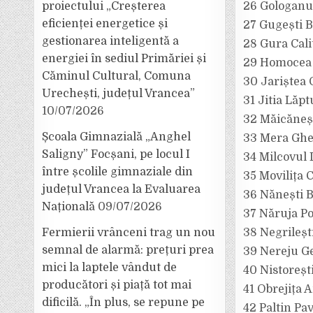
proiectului „Creșterea
26 Gologanu 
eficienței energetice și
27 Gugești B
gestionarea inteligentă a
28 Gura Cali
energiei în sediul Primăriei și
29 Homocea 
Căminul Cultural, Comuna
30 Jariștea
Urechești, județul Vrancea”
31 Jitia Lăp
10/07/2026
32 Măicăneș
Școala Gimnazială „Anghel
33 Mera Ghe
Saligny” Focșani, pe locul I
34 Milcovul 
între școlile gimnaziale din
35 Movilița 
județul Vrancea la Evaluarea
36 Nănești 
Națională
09/07/2026
37 Năruja P
Fermierii vrânceni trag un nou
38 Negrileșt
semnal de alarmă: prețuri prea
39 Nereju G
mici la laptele vândut de
40 Nistoreșt
producători și piață tot mai
41 Obrejița 
dificilă. „În plus, se repune pe
42 Paltin Pav