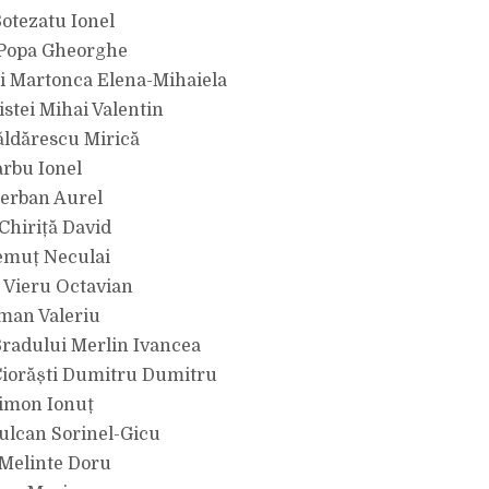
Botezatu Ionel
 Popa Gheorghe
i Martonca Elena-Mihaiela
istei Mihai Valentin
ăldărescu Mirică
arbu Ionel
Șerban Aurel
Chiriță David
emuț Neculai
 Vieru Octavian
man Valeriu
Bradului Merlin Ivancea
Ciorăști Dumitru Dumitru
limon Ionuț
ulcan Sorinel-Gicu
 Melinte Doru