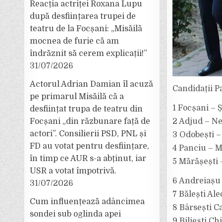
Reacția actriței Roxana Lupu
după desființarea trupei de
teatru de la Focșani: „Misăilă
mocnea de furie că am
îndrăznit să cerem explicații!”
31/07/2026
Actorul Adrian Damian îl acuză
Candidații Pa
pe primarul Misăilă că a
1 Focșani – 
desființat trupa de teatru din
Focșani „din răzbunare față de
2 Adjud – Ne
actori”. Consilierii PSD, PNL și
3 Odobești –
FD au votat pentru desființare,
4 Panciu – M
în timp ce AUR s-a abținut, iar
5 Mărășești 
USR a votat împotrivă.
6 Andreiașu
31/07/2026
7 Bălești Ale
Cum influențează adâncimea
8 Bârsești C
sondei sub oglinda apei
9 Biliești Chi