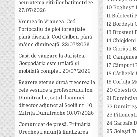
acuratețea citirilor batimetrice
10 Boghești
27/07/2026
11 Bolotești
Vremea în Vrancea. Cod
12 Bordești 
Portocaliu de ploi torențiale
13 Brosteni 
până diseară, Cod Galben până
14 Chiojdeni
mâine dimineață.
22/07/2026
15 Ciorăști 
Casă de vânzare la Jariștea.
16 Câmpinea
Gospodăria este utilată și
17 Câmpuri 
mobilată complet.
20/07/2026
18 Cârligel
19 Corbița M
Regrete eterne după trecerea la
cele veșnice a profesorului Ion
20 Cotești O
Dumitrache, soțul doamnei
21 Dumbrăve
director adjunct al Școlii nr. 10,
22 Dumitreșt
Mitrița Dumitrache
10/07/2026
23 Fitioneșt
24 Garoafa 
Comunicat de presă. Primăria
25 Golești T
Urechești anunță finalizarea