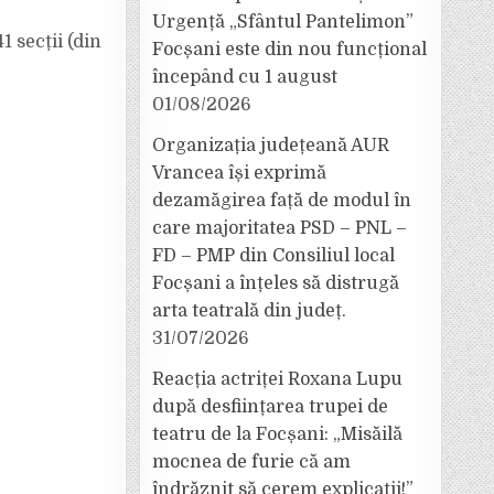
Urgență „Sfântul Pantelimon”
 secții (din
Focșani este din nou funcțional
începând cu 1 august
01/08/2026
Organizația județeană AUR
Vrancea își exprimă
dezamăgirea față de modul în
care majoritatea PSD – PNL –
FD – PMP din Consiliul local
Focșani a înțeles să distrugă
arta teatrală din județ.
31/07/2026
Reacția actriței Roxana Lupu
după desființarea trupei de
teatru de la Focșani: „Misăilă
mocnea de furie că am
îndrăznit să cerem explicații!”