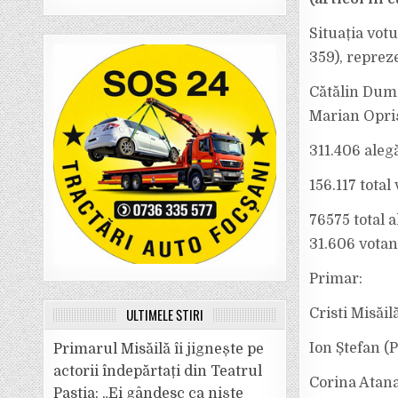
Situația vot
359), reprez
Cătălin Dumi
Marian Opriș
311.406 aleg
156.117 total
76575 total a
31.606 votanț
Primar:
ULTIMELE ȘTIRI
Cristi Misăil
Ion Ștefan (P
Primarul Misăilă îi jignește pe
actorii îndepărtați din Teatrul
Corina Atana
Pastia: „Ei gândesc ca niște