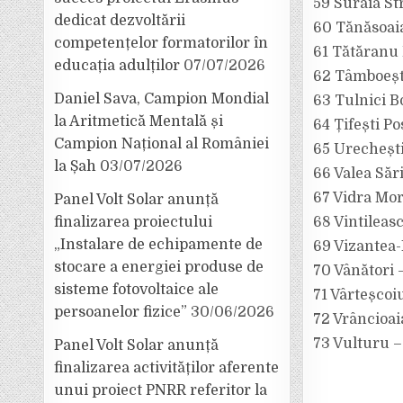
59 Suraia St
dedicat dezvoltării
60 Tănăsoai
competențelor formatorilor în
61 Tătăranu
educația adulților
07/07/2026
62 Tâmboeșt
Daniel Sava, Campion Mondial
63 Tulnici B
la Aritmetică Mentală și
64 Țifești P
Campion Național al României
65 Urechești
la Șah
03/07/2026
66 Valea Săr
67 Vidra Mo
Panel Volt Solar anunță
finalizarea proiectului
68 Vintileas
„Instalare de echipamente de
69 Vizantea-
stocare a energiei produse de
70 Vânători 
sisteme fotovoltaice ale
71 Vârteșcoi
persoanelor fizice”
30/06/2026
72 Vrâncioai
73 Vulturu –
Panel Volt Solar anunță
finalizarea activităților aferente
unui proiect PNRR referitor la