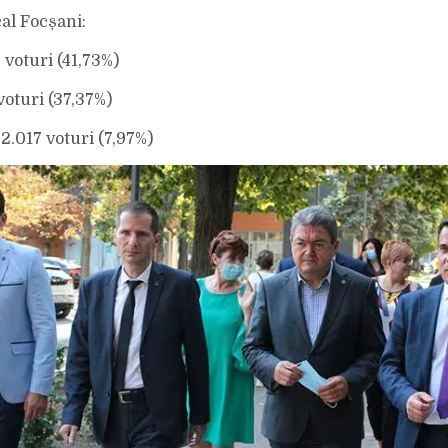
cal Focșani:
 voturi (41,73%)
voturi (37,37%)
.017 voturi (7,97%)