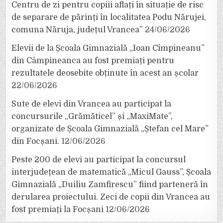
Centru de zi pentru copiii aflați în situație de risc
de separare de părinți în localitatea Podu Nărujei,
comuna Năruja, județul Vrancea”
24/06/2026
Elevii de la Școala Gimnazială „Ioan Cîmpineanu”
din Câmpineanca au fost premiați pentru
rezultatele deosebite obținute în acest an școlar
22/06/2026
Sute de elevi din Vrancea au participat la
concursurile „Grămăticel” și „MaxiMate”,
organizate de Școala Gimnazială „Ștefan cel Mare”
din Focșani.
12/06/2026
Peste 200 de elevi au participat la concursul
interjudețean de matematică „Micul Gauss”, Școala
Gimnazială „Duiliu Zamfirescu” fiind parteneră în
derularea proiectului. Zeci de copii din Vrancea au
fost premiați la Focșani
12/06/2026