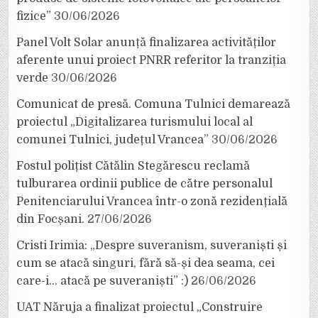
fizice”
30/06/2026
Panel Volt Solar anunță finalizarea activităților
aferente unui proiect PNRR referitor la tranziția
verde
30/06/2026
Comunicat de presă. Comuna Tulnici demarează
proiectul „Digitalizarea turismului local al
comunei Tulnici, județul Vrancea”
30/06/2026
Fostul polițist Cătălin Stegărescu reclamă
tulburarea ordinii publice de către personalul
Penitenciarului Vrancea într-o zonă rezidențială
din Focșani.
27/06/2026
Cristi Irimia: „Despre suveranism, suveraniști și
cum se atacă singuri, fără să-și dea seama, cei
care-i… atacă pe suveraniști” :)
26/06/2026
UAT Năruja a finalizat proiectul „Construire