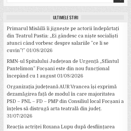
for:
ULTIMELE ȘTIRI
Primarul Misăilă îi jignește pe actorii îndepărtați
din Teatrul Pastia: „Ei gândesc ca niște socialiști
atunci când vorbesc despre salariile ”ce li se
cuvin”!”
01/08/2026
RMN-ul Spitalului Județean de Urgență „Sfântul
Pantelimon” Focșani este din nou funcțional
începând cu 1 august
01/08/2026
Organizația județeană AUR Vrancea își exprimă
dezamăgirea față de modul în care majoritatea
PSD – PNL – FD – PMP din Consiliul local Focșani a
înțeles să distrugă arta teatrală din județ.
31/07/2026
Reacția actriței Roxana Lupu după desființarea