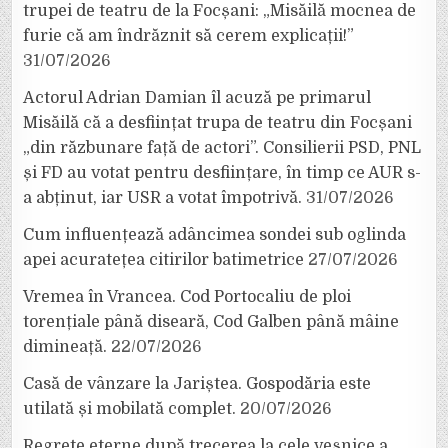
trupei de teatru de la Focșani: „Misăilă mocnea de
furie că am îndrăznit să cerem explicații!”
31/07/2026
Actorul Adrian Damian îl acuză pe primarul
Misăilă că a desființat trupa de teatru din Focșani
„din răzbunare față de actori”. Consilierii PSD, PNL
și FD au votat pentru desființare, în timp ce AUR s-
a abținut, iar USR a votat împotrivă.
31/07/2026
Cum influențează adâncimea sondei sub oglinda
apei acuratețea citirilor batimetrice
27/07/2026
Vremea în Vrancea. Cod Portocaliu de ploi
torențiale până diseară, Cod Galben până mâine
dimineață.
22/07/2026
Casă de vânzare la Jariștea. Gospodăria este
utilată și mobilată complet.
20/07/2026
Regrete eterne după trecerea la cele veșnice a