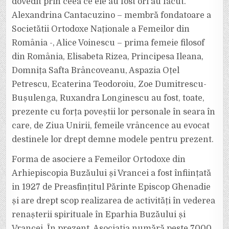
dovedit prin ceea ce ele au fost ori au făcut.
Alexandrina Cantacuzino – membră fondatoare a
Societătii Ortodoxe Naționale a Femeilor din
România -, Alice Voinescu – prima femeie filosof
din România, Elisabeta Rizea, Principesa Ileana,
Domnița Safta Brâncoveanu, Aspazia Oțel
Petrescu, Ecaterina Teodoroiu, Zoe Dumitrescu-
Bușulenga, Ruxandra Longinescu au fost, toate,
prezente cu forța poveștii lor personale în seara în
care, de Ziua Unirii, femeile vrâncence au evocat
destinele lor drept demne modele pentru prezent.
Forma de asociere a Femeilor Ortodoxe din
Arhiepiscopia Buzăului și Vrancei a fost înființată
in 1927 de Preasfințitul Părinte Episcop Ghenadie
și are drept scop realizarea de activități în vederea
renașterii spirituale în Eparhia Buzăului și
Vrancei. În prezent, Asociația numără peste 7000