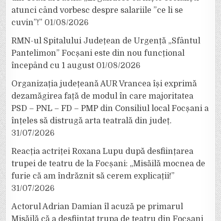
atunci când vorbesc despre salariile ”ce li se
cuvin”!”
01/08/2026
RMN-ul Spitalului Județean de Urgență „Sfântul
Pantelimon” Focșani este din nou funcțional
începând cu 1 august
01/08/2026
Organizația județeană AUR Vrancea își exprimă
dezamăgirea față de modul în care majoritatea
PSD – PNL – FD – PMP din Consiliul local Focșani a
înțeles să distrugă arta teatrală din județ.
31/07/2026
Reacția actriței Roxana Lupu după desființarea
trupei de teatru de la Focșani: „Misăilă mocnea de
furie că am îndrăznit să cerem explicații!”
31/07/2026
Actorul Adrian Damian îl acuză pe primarul
Misăilă că a desființat trupa de teatru din Focșani