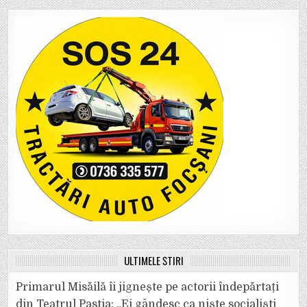
ULTIMELE ȘTIRI
Primarul Misăilă îi jignește pe actorii îndepărtați
din Teatrul Pastia: „Ei gândesc ca niște socialiști