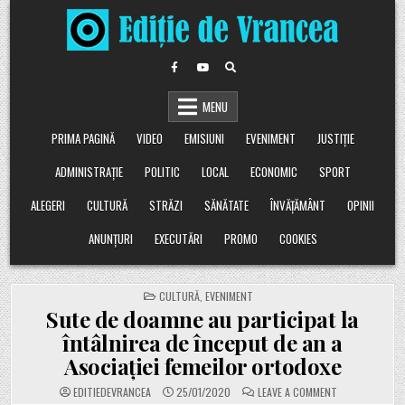
Skip
to
content
MENU
PRIMA PAGINĂ
VIDEO
EMISIUNI
EVENIMENT
JUSTIȚIE
ADMINISTRAȚIE
POLITIC
LOCAL
ECONOMIC
SPORT
ALEGERI
CULTURĂ
STRĂZI
SĂNĂTATE
ÎNVĂȚĂMÂNT
OPINII
ANUNȚURI
EXECUTĂRI
PROMO
COOKIES
POSTED
CULTURĂ
,
EVENIMENT
IN
Sute de doamne au participat la
întâlnirea de început de an a
Asociației femeilor ortodoxe
ON
EDITIEDEVRANCEA
25/01/2020
LEAVE A COMMENT
SUTE