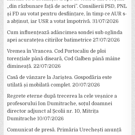
„din răzbunare față de actori”. Consilierii PSD, PNL
și FD au votat pentru desființare, în timp ce AUR s-
a abținut, iar USR a votat împotrivă.
31/07/2026
Cum influențează adâncimea sondei sub oglinda
apei acuratețea citirilor batimetrice
27/07/2026
Vremea în Vrancea. Cod Portocaliu de ploi
torențiale până diseară, Cod Galben până mâine
dimineață.
22/07/2026
Casă de vânzare la Jariștea. Gospodăria este
utilată și mobilată complet.
20/07/2026
Regrete eterne după trecerea la cele veșnice a
profesorului Ion Dumitrache, soțul doamnei
director adjunct al Școlii nr. 10, Mitrița
Dumitrache
10/07/2026
Comunicat de presă. Primăria Urechești anunță