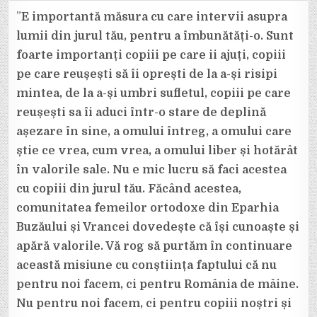
DE
DOAMNE
”
E importantă măsura cu care intervii asupra
AU
PARTICIPAT
lumii din jurul tău, pentru a îmbunătăți-o. Sunt
LA
ÎNTÂLNIREA
foarte importanți copiii pe care ii ajuți, copiii
DE
ÎNCEPUT
pe care reușești să îi oprești de la a-și risipi
DE
AN
A
mintea, de la a-și umbri sufletul, copiii pe care
ASOCIAȚIEI
FEMEILOR
reușești sa îi aduci într-o stare de deplină
ORTODOXE
așezare în sine, a omului întreg, a omului care
știe ce vrea, cum vrea, a omului liber și hotărât
în valorile sale. Nu e mic lucru să faci acestea
cu copiii din jurul tău. Făcând acestea,
comunitatea femeilor ortodoxe din Eparhia
Buzăului și Vrancei dovedește că își cunoaște și
apără valorile. Vă rog să purtăm în continuare
această misiune cu conștiința faptului că nu
pentru noi facem, ci pentru România de mâine.
Nu pentru noi facem, ci pentru copiii noștri și