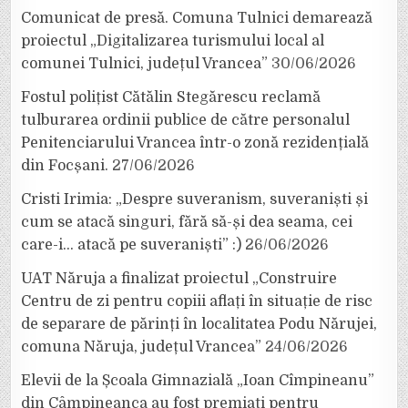
Comunicat de presă. Comuna Tulnici demarează
proiectul „Digitalizarea turismului local al
comunei Tulnici, județul Vrancea”
30/06/2026
Fostul polițist Cătălin Stegărescu reclamă
tulburarea ordinii publice de către personalul
Penitenciarului Vrancea într-o zonă rezidențială
din Focșani.
27/06/2026
Cristi Irimia: „Despre suveranism, suveraniști și
cum se atacă singuri, fără să-și dea seama, cei
care-i… atacă pe suveraniști” :)
26/06/2026
UAT Năruja a finalizat proiectul „Construire
Centru de zi pentru copiii aflați în situație de risc
de separare de părinți în localitatea Podu Nărujei,
comuna Năruja, județul Vrancea”
24/06/2026
Elevii de la Școala Gimnazială „Ioan Cîmpineanu”
din Câmpineanca au fost premiați pentru