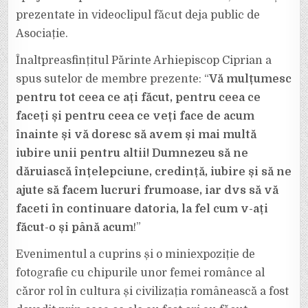
prezentate in videoclipul făcut deja public de
Asociație.
Înaltpreasfințitul Părinte Arhiepiscop Ciprian a
spus sutelor de membre prezente: “
Vă mulțumesc
pentru tot ceea ce ați făcut, pentru ceea ce
faceți și pentru ceea ce veți face de acum
înainte și vă doresc să avem și mai multă
iubire unii pentru altii! Dumnezeu să ne
dăruiască înțelepciune, credință, iubire și să ne
ajute să facem lucruri frumoase, iar dvs să vă
faceti în continuare datoria, la fel cum v-ați
făcut-o și până acum
!”
Evenimentul a cuprins și o miniexpoziție de
fotografie cu chipurile unor femei românce al
căror rol în cultura și civilizația românească a fost