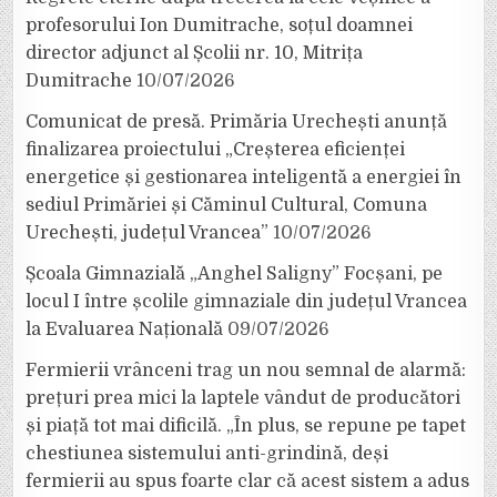
profesorului Ion Dumitrache, soțul doamnei
director adjunct al Școlii nr. 10, Mitrița
Dumitrache
10/07/2026
Comunicat de presă. Primăria Urechești anunță
finalizarea proiectului „Creșterea eficienței
energetice și gestionarea inteligentă a energiei în
sediul Primăriei și Căminul Cultural, Comuna
Urechești, județul Vrancea”
10/07/2026
Școala Gimnazială „Anghel Saligny” Focșani, pe
locul I între școlile gimnaziale din județul Vrancea
la Evaluarea Națională
09/07/2026
Fermierii vrânceni trag un nou semnal de alarmă:
prețuri prea mici la laptele vândut de producători
și piață tot mai dificilă. „În plus, se repune pe tapet
chestiunea sistemului anti-grindină, deși
fermierii au spus foarte clar că acest sistem a adus