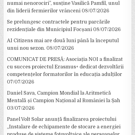
numai nenorociri”, susține Vasilică Pamfil, unul
din liderii fermierilor vrânceni
08/07/2026
Se prelungesc contractele pentru parcările
rezidențiale din Municipiul Focșani
08/07/2026
AI Citizens mai are două luni până la începutul
unui nou sezon.
08/07/2026
COMUNICAT DE PRESĂ: Asociația NOI a finalizat
cu succes proiectul Erasmus+ dedicat dezvoltării
competențelor formatorilor în educația adulților
07/07/2026
Daniel Sava, Campion Mondial la Aritmetică
Mentală și Campion Național al României la Șah
03/07/2026
Panel Volt Solar anunță finalizarea proiectului
„Instalare de echipamente de stocare a energiei
produse de sisteme fotovoltaice ale persoanelor