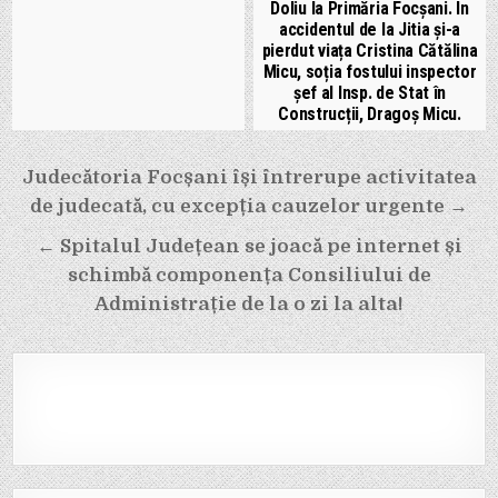
Doliu la Primăria Focșani. În
accidentul de la Jitia și-a
pierdut viața Cristina Cătălina
Micu, soția fostului inspector
șef al Insp. de Stat în
Construcții, Dragoș Micu.
Navigare
Judecătoria Focșani își întrerupe activitatea
în
de judecată, cu excepția cauzelor urgente →
articole
← Spitalul Județean se joacă pe internet și
schimbă componența Consiliului de
Administrație de la o zi la alta!