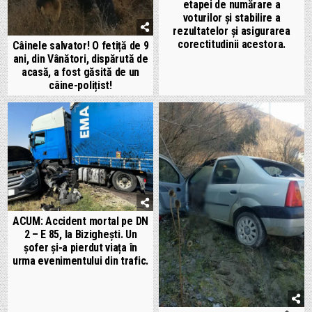
etapei de numărare a
voturilor și stabilire a
rezultatelor și asigurarea
corectitudinii acestora.
Câinele salvator! O fetiță de 9
ani, din Vânători, dispărută de
acasă, a fost găsită de un
câine-polițist!
ACUM: Accident mortal pe DN
2 – E 85, la Bizighești. Un
șofer și-a pierdut viața în
urma evenimentului din trafic.