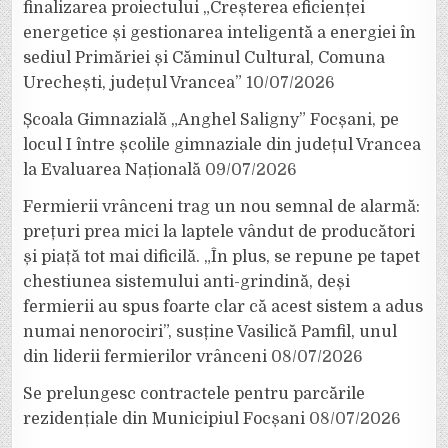
finalizarea proiectului „Creșterea eficienței
energetice și gestionarea inteligentă a energiei în
sediul Primăriei și Căminul Cultural, Comuna
Urechești, județul Vrancea”
10/07/2026
Școala Gimnazială „Anghel Saligny” Focșani, pe
locul I între școlile gimnaziale din județul Vrancea
la Evaluarea Națională
09/07/2026
Fermierii vrânceni trag un nou semnal de alarmă:
prețuri prea mici la laptele vândut de producători
și piață tot mai dificilă. „În plus, se repune pe tapet
chestiunea sistemului anti-grindină, deși
fermierii au spus foarte clar că acest sistem a adus
numai nenorociri”, susține Vasilică Pamfil, unul
din liderii fermierilor vrânceni
08/07/2026
Se prelungesc contractele pentru parcările
rezidențiale din Municipiul Focșani
08/07/2026