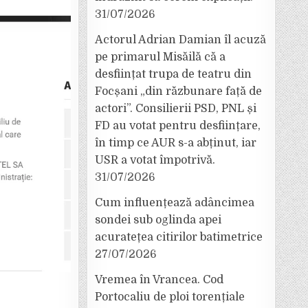
31/07/2026
Actorul Adrian Damian îl acuză
pe primarul Misăilă că a
desființat trupa de teatru din
Focșani „din răzbunare față de
actori”. Consilierii PSD, PNL și
FD au votat pentru desființare,
în timp ce AUR s-a abținut, iar
USR a votat împotrivă.
31/07/2026
Cum influențează adâncimea
sondei sub oglinda apei
acuratețea citirilor batimetrice
27/07/2026
Vremea în Vrancea. Cod
Portocaliu de ploi torențiale