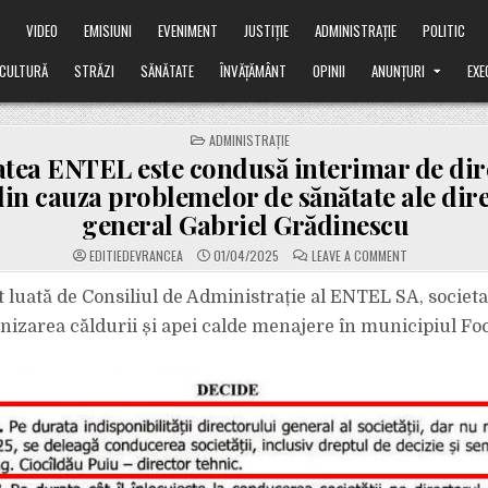
Ă
VIDEO
EMISIUNI
EVENIMENT
JUSTIȚIE
ADMINISTRAȚIE
POLITIC
CULTURĂ
STRĂZI
SĂNĂTATE
ÎNVĂȚĂMÂNT
OPINII
ANUNȚURI
EXE
POSTED
ADMINISTRAȚIE
IN
atea ENTEL este condusă interimar de dir
din cauza problemelor de sănătate ale dir
general Gabriel Grădinescu
ON
EDITIEDEVRANCEA
01/04/2025
LEAVE A COMMENT
SOCIETATEA
ENTEL
ESTE
t luată de Consiliul de Administrație al ENTEL SA, societa
CONDUSĂ
INTERIMAR
nizarea căldurii și apei calde menajere în municipiul Fo
DE
DIRECTORUL
TEHNIC,
DIN
CAUZA
PROBLEMELOR
DE
SĂNĂTATE
ALE
DIRECTORULUI
GENERAL
GABRIEL