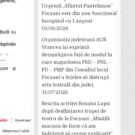
Urgență „Sfântul Pantelimon”
Focșani este din nou funcțional
începând cu 1 august
01/08/2026
Organizația județeană AUR
Vrancea își exprimă
dezamăgirea față de modul în
care majoritatea PSD – PNL –
FD – PMP din Consiliul local
Focșani a înțeles să distrugă
arta teatrală din județ.
31/07/2026
Reacția actriței Roxana Lupu
după desființarea trupei de
teatru de la Focșani: „Misăilă
mocnea de furie că am
îndrăznit să cerem explicații!”