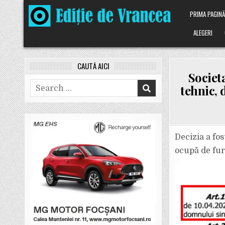
Skip
PRIMA PAGIN
to
content
ALEGERI
CAUTĂ AICI
Societ
Search
tehnic, 
for:
Decizia a fos
ocupă de fur