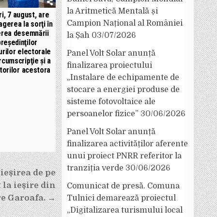
la Aritmetică Mentală și
ri, 7 august, are
Campion Național al României
agerea la sorţi în
rea desemnării
la Șah
03/07/2026
preşedinţilor
urilor electorale
Panel Volt Solar anunță
rcumscripţie şi a
finalizarea proiectului
itorilor acestora
„Instalare de echipamente de
stocare a energiei produse de
sisteme fotovoltaice ale
persoanelor fizice”
30/06/2026
Panel Volt Solar anunță
finalizarea activităților aferente
unui proiect PNRR referitor la
tranziția verde
30/06/2026
ieșirea de pe
 la ieșire din
Comunicat de presă. Comuna
e Garoafa. →
Tulnici demarează proiectul
„Digitalizarea turismului local