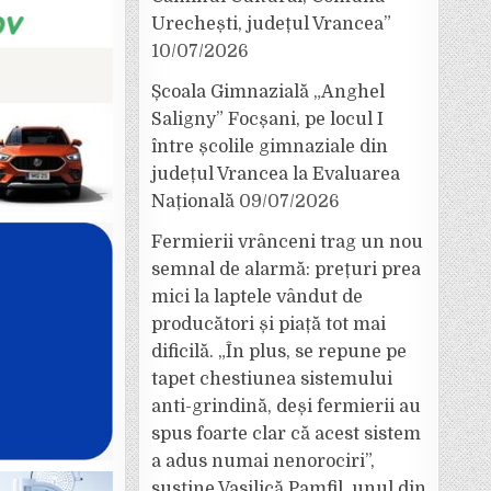
Urechești, județul Vrancea”
10/07/2026
Școala Gimnazială „Anghel
Saligny” Focșani, pe locul I
între școlile gimnaziale din
județul Vrancea la Evaluarea
Națională
09/07/2026
Fermierii vrânceni trag un nou
semnal de alarmă: prețuri prea
mici la laptele vândut de
producători și piață tot mai
dificilă. „În plus, se repune pe
tapet chestiunea sistemului
anti-grindină, deși fermierii au
spus foarte clar că acest sistem
a adus numai nenorociri”,
susține Vasilică Pamfil, unul din