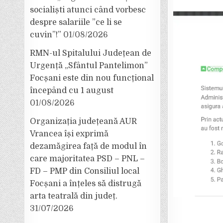
socialiști atunci când vorbesc
despre salariile ”ce li se
cuvin”!”
01/08/2026
RMN-ul Spitalului Județean de
Urgență „Sfântul Pantelimon”
Focșani este din nou funcțional
începând cu 1 august
01/08/2026
Organizația județeană AUR
Vrancea își exprimă
dezamăgirea față de modul în
care majoritatea PSD – PNL –
FD – PMP din Consiliul local
Focșani a înțeles să distrugă
arta teatrală din județ.
31/07/2026