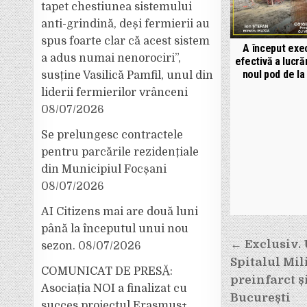
tapet chestiunea sistemului
anti-grindină, deși fermierii au
spus foarte clar că acest sistem
A început exe
a adus numai nenorociri”,
efectivă a lucrăr
noul pod de la 
susține Vasilică Pamfil, unul din
liderii fermierilor vrânceni
08/07/2026
Se prelungesc contractele
pentru parcările rezidențiale
din Municipiul Focșani
08/07/2026
AI Citizens mai are două luni
până la începutul unui nou
Navigar
← Exclusiv.
sezon.
08/07/2026
în
Spitalul Mil
COMUNICAT DE PRESĂ:
articole
preinfarct și
Asociația NOI a finalizat cu
București
succes proiectul Erasmus+