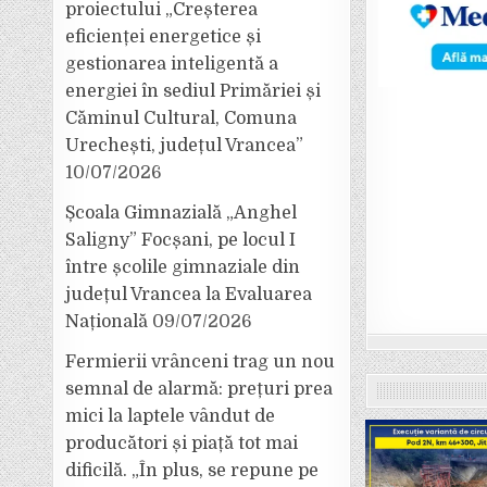
proiectului „Creșterea
eficienței energetice și
gestionarea inteligentă a
energiei în sediul Primăriei și
Căminul Cultural, Comuna
Urechești, județul Vrancea”
10/07/2026
Școala Gimnazială „Anghel
Saligny” Focșani, pe locul I
între școlile gimnaziale din
județul Vrancea la Evaluarea
Națională
09/07/2026
Fermierii vrânceni trag un nou
semnal de alarmă: prețuri prea
mici la laptele vândut de
producători și piață tot mai
dificilă. „În plus, se repune pe