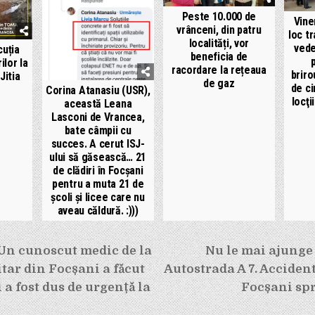
Peste 10.000 de
Vine
vrânceni, din patru
loc tr
localități, vor
vede
cuția
beneficia de
ilor la
racordare la rețeaua
briro
Jitia
de gaz
de ci
Corina Atanasiu (USR),
locţi
această Leana
Lasconi de Vrancea,
bate câmpii cu
succes. A cerut ISJ-
ului să găsească… 21
de clădiri în Focșani
pentru a muta 21 de
școli și licee care nu
aveau căldură. :)))
e
 Un cunoscut medic de la
Nu le mai ajunge 
itar din Focșani a făcut
Autostrada A 7. Accident
 a fost dus de urgență la
Focșani spr