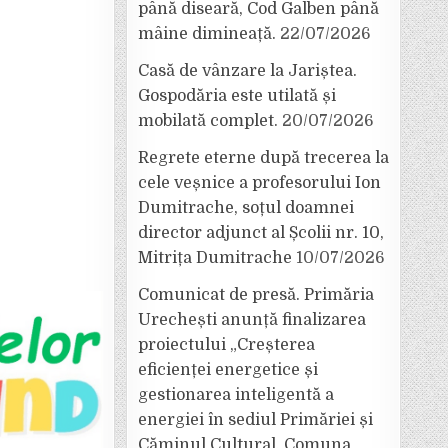
până diseară, Cod Galben până
mâine dimineață.
22/07/2026
Casă de vânzare la Jariștea.
Gospodăria este utilată și
mobilată complet.
20/07/2026
Regrete eterne după trecerea la
cele veșnice a profesorului Ion
Dumitrache, soțul doamnei
director adjunct al Școlii nr. 10,
Mitrița Dumitrache
10/07/2026
Comunicat de presă. Primăria
Urechești anunță finalizarea
proiectului „Creșterea
eficienței energetice și
gestionarea inteligentă a
energiei în sediul Primăriei și
Căminul Cultural, Comuna