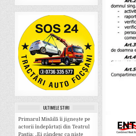
ULTIMELE ȘTIRI
Primarul Misăilă îi jignește pe
actorii îndepărtați din Teatrul
Pastia: „Ei gândesc ca niște