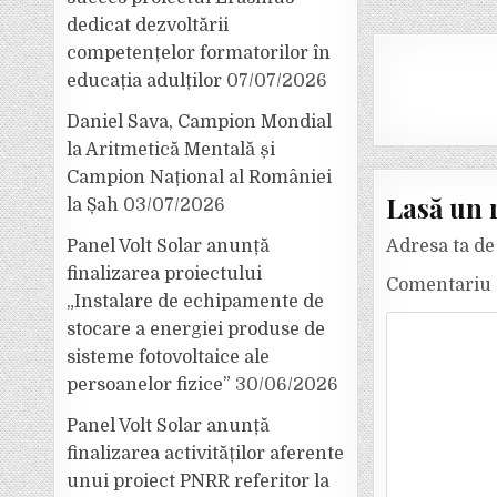
dedicat dezvoltării
competențelor formatorilor în
educația adulților
07/07/2026
Daniel Sava, Campion Mondial
la Aritmetică Mentală și
Campion Național al României
Lasă un 
la Șah
03/07/2026
Panel Volt Solar anunță
Adresa ta de 
finalizarea proiectului
Comentariu
„Instalare de echipamente de
stocare a energiei produse de
sisteme fotovoltaice ale
persoanelor fizice”
30/06/2026
Panel Volt Solar anunță
finalizarea activităților aferente
unui proiect PNRR referitor la