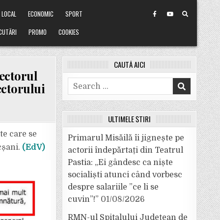
LOCAL
ECONOMIC
SPORT
CUTĂRI
PROMO
COOKIES
CAUTĂ AICI
ectorul
Search
ectorului
for:
ULTIMELE ȘTIRI
te care se
Primarul Misăilă îi jignește pe
cșani.
(EdV)
actorii îndepărtați din Teatrul
Pastia: „Ei gândesc ca niște
socialiști atunci când vorbesc
despre salariile ”ce li se
cuvin”!”
01/08/2026
RMN-ul Spitalului Județean de