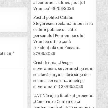
al comunei Tulnici, județul
Vrancea”
30/06/2026
Fostul polițist Cătălin
Stegărescu reclamă tulburarea
ordinii publice de către
personalul Penitenciarului
Vrancea într-o zonă
rezidențială din Focșani.
cate cu
*
27/06/2026
Cristi Irimia: „Despre
suveranism, suveraniști și cum
se atacă singuri, fără să-și dea
seama, cei care-i… atacă pe
suveraniști” :)
26/06/2026
UAT Năruja a finalizat proiectul
„Construire Centru de zi
pentru copiii aflați în situație de