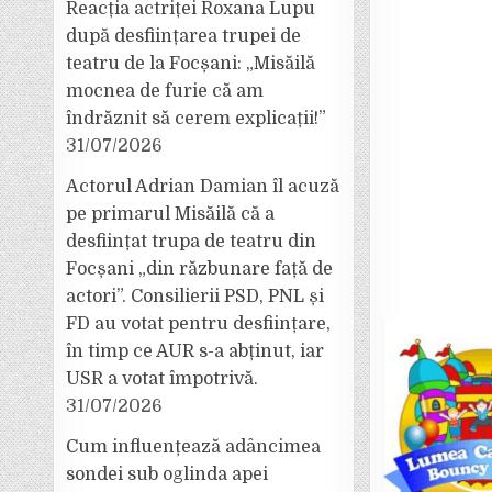
Reacția actriței Roxana Lupu
după desființarea trupei de
teatru de la Focșani: „Misăilă
mocnea de furie că am
îndrăznit să cerem explicații!”
31/07/2026
Actorul Adrian Damian îl acuză
pe primarul Misăilă că a
desființat trupa de teatru din
Focșani „din răzbunare față de
actori”. Consilierii PSD, PNL și
FD au votat pentru desființare,
în timp ce AUR s-a abținut, iar
USR a votat împotrivă.
31/07/2026
Cum influențează adâncimea
sondei sub oglinda apei