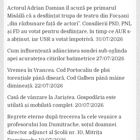
Actorul Adrian Damian îl acuză pe primarul
Misăilă că a desființat trupa de teatru din Focșani
„din răzbunare față de actori”. Consilierii PSD, PNL
și FD au votat pentru desființare, în timp ce AUR s-
a abținut, iar USR a votat împotrivă.
31/07/2026
Cum influențează adâncimea sondei sub oglinda
apei acuratețea citirilor batimetrice
27/07/2026
Vremea în Vrancea. Cod Portocaliu de ploi
torențiale până diseară, Cod Galben până mâine
dimineață.
22/07/2026
Casă de vânzare la Jariștea. Gospodăria este
utilată și mobilată complet.
20/07/2026
Regrete eterne după trecerea la cele veșnice a
profesorului Ion Dumitrache, soțul doamnei
director adjunct al Școlii nr. 10, Mitrița