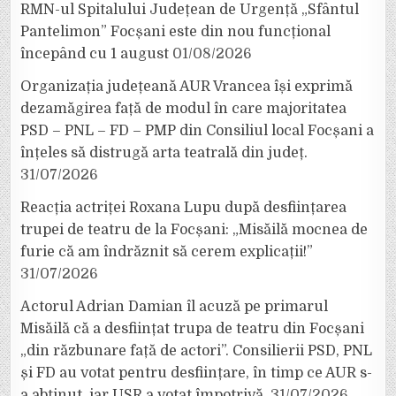
RMN-ul Spitalului Județean de Urgență „Sfântul
Pantelimon” Focșani este din nou funcțional
începând cu 1 august
01/08/2026
Organizația județeană AUR Vrancea își exprimă
dezamăgirea față de modul în care majoritatea
PSD – PNL – FD – PMP din Consiliul local Focșani a
înțeles să distrugă arta teatrală din județ.
31/07/2026
Reacția actriței Roxana Lupu după desființarea
trupei de teatru de la Focșani: „Misăilă mocnea de
furie că am îndrăznit să cerem explicații!”
31/07/2026
Actorul Adrian Damian îl acuză pe primarul
Misăilă că a desființat trupa de teatru din Focșani
„din răzbunare față de actori”. Consilierii PSD, PNL
și FD au votat pentru desființare, în timp ce AUR s-
a abținut, iar USR a votat împotrivă.
31/07/2026