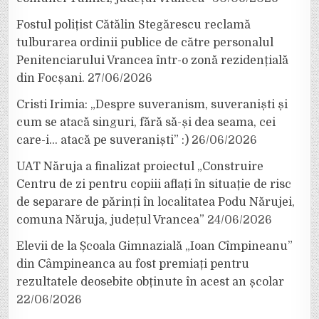
Fostul polițist Cătălin Stegărescu reclamă
tulburarea ordinii publice de către personalul
Penitenciarului Vrancea într-o zonă rezidențială
din Focșani.
27/06/2026
Cristi Irimia: „Despre suveranism, suveraniști și
cum se atacă singuri, fără să-și dea seama, cei
care-i… atacă pe suveraniști” :)
26/06/2026
UAT Năruja a finalizat proiectul „Construire
Centru de zi pentru copiii aflați în situație de risc
de separare de părinți în localitatea Podu Nărujei,
comuna Năruja, județul Vrancea”
24/06/2026
Elevii de la Școala Gimnazială „Ioan Cîmpineanu”
din Câmpineanca au fost premiați pentru
rezultatele deosebite obținute în acest an școlar
22/06/2026