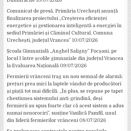
Dumitrache
10/07/2026
Comunicat de presă. Primăria Urechești anunță
finalizarea proiectului „Creșterea eficienței
energetice și gestionarea inteligentă a energiei în
sediul Primăriei și Căminul Cultural, Comuna
Urechești, județul Vrancea”
10/07/2026
Școala Gimnazială „Anghel Saligny” Focșani, pe
locul I între școlile gimnaziale din județul Vrancea
la Evaluarea Națională
09/07/2026
Fermierii vrânceni trag un nou semnal de alarmă:
prețuri prea mici la laptele vândut de producători
și piață tot mai dificilă. „În plus, se repune pe tapet
chestiunea sistemului anti-grindină, deși
fermierii au spus foarte clar că acest sistem a adus
numai nenorociri”, susține Vasilică Pamfil, unul
din liderii fermierilor vrânceni
08/07/2026