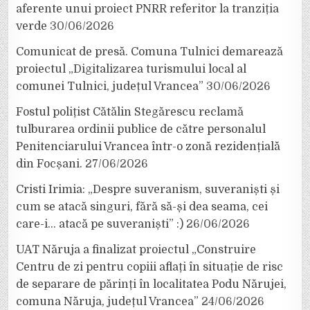
aferente unui proiect PNRR referitor la tranziția
verde
30/06/2026
Comunicat de presă. Comuna Tulnici demarează
proiectul „Digitalizarea turismului local al
comunei Tulnici, județul Vrancea”
30/06/2026
Fostul polițist Cătălin Stegărescu reclamă
tulburarea ordinii publice de către personalul
Penitenciarului Vrancea într-o zonă rezidențială
din Focșani.
27/06/2026
Cristi Irimia: „Despre suveranism, suveraniști și
cum se atacă singuri, fără să-și dea seama, cei
care-i… atacă pe suveraniști” :)
26/06/2026
UAT Năruja a finalizat proiectul „Construire
Centru de zi pentru copiii aflați în situație de risc
de separare de părinți în localitatea Podu Nărujei,
comuna Năruja, județul Vrancea”
24/06/2026