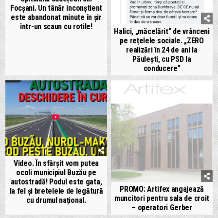
Focșani. Un tânăr inconștient
este abandonat minute în șir
într-un scaun cu rotile!
Halici, „măcelărit” de vrânceni
pe rețelele sociale. „ZERO
realizări în 24 de ani la
Păulești, cu PSD la
conducere”
Video. În sfârșit vom putea
ocoli municipiul Buzău pe
autostradă! Podul este gata,
PROMO: Artifex angajează
la fel și bretelele de legătură
muncitori pentru sala de croit
cu drumul național.
– operatori Gerber