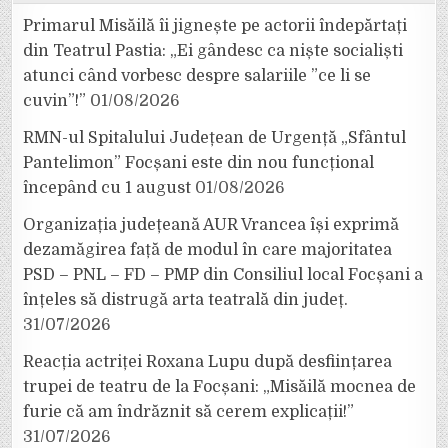
Primarul Misăilă îi jignește pe actorii îndepărtați
din Teatrul Pastia: „Ei gândesc ca niște socialiști
atunci când vorbesc despre salariile ”ce li se
cuvin”!”
01/08/2026
RMN-ul Spitalului Județean de Urgență „Sfântul
Pantelimon” Focșani este din nou funcțional
începând cu 1 august
01/08/2026
Organizația județeană AUR Vrancea își exprimă
dezamăgirea față de modul în care majoritatea
PSD – PNL – FD – PMP din Consiliul local Focșani a
înțeles să distrugă arta teatrală din județ.
31/07/2026
Reacția actriței Roxana Lupu după desființarea
trupei de teatru de la Focșani: „Misăilă mocnea de
furie că am îndrăznit să cerem explicații!”
31/07/2026