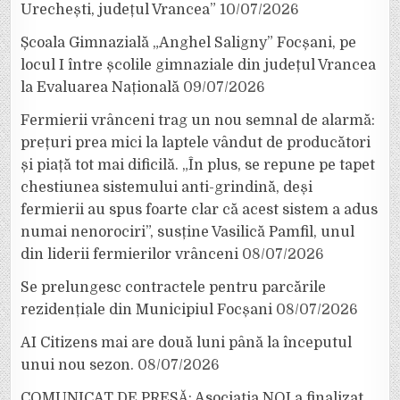
Urechești, județul Vrancea”
10/07/2026
Școala Gimnazială „Anghel Saligny” Focșani, pe
locul I între școlile gimnaziale din județul Vrancea
la Evaluarea Națională
09/07/2026
Fermierii vrânceni trag un nou semnal de alarmă:
prețuri prea mici la laptele vândut de producători
și piață tot mai dificilă. „În plus, se repune pe tapet
chestiunea sistemului anti-grindină, deși
fermierii au spus foarte clar că acest sistem a adus
numai nenorociri”, susține Vasilică Pamfil, unul
din liderii fermierilor vrânceni
08/07/2026
Se prelungesc contractele pentru parcările
rezidențiale din Municipiul Focșani
08/07/2026
AI Citizens mai are două luni până la începutul
unui nou sezon.
08/07/2026
COMUNICAT DE PRESĂ: Asociația NOI a finalizat