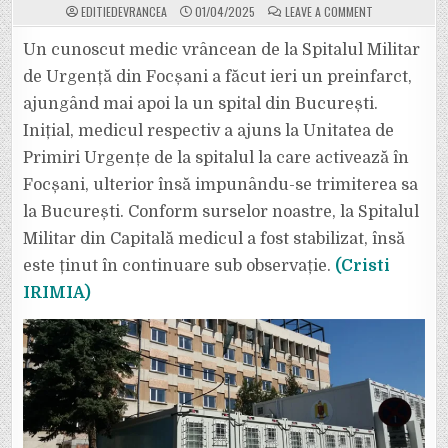
ON
EDITIEDEVRANCEA
01/04/2025
LEAVE A COMMENT
EXCLUSIV.
UN
CUNOSCUT
Un cunoscut medic vrâncean de la Spitalul Militar
MEDIC
DE
de Urgență din Focșani a făcut ieri un preinfarct,
LA
SPITALUL
ajungând mai apoi la un spital din București.
MILITAR
DIN
Inițial, medicul respectiv a ajuns la Unitatea de
FOCȘANI
A
FĂCUT
Primiri Urgențe de la spitalul la care activează în
PREINFARCT
ȘI
Focșani, ulterior însă impunându-se trimiterea sa
A
FOST
la București. Conform surselor noastre, la Spitalul
DUS
DE
Militar din Capitală medicul a fost stabilizat, însă
URGENȚĂ
LA
BUCUREȘTI
este ținut în continuare sub observație.
(Cristi
IRIMIA)