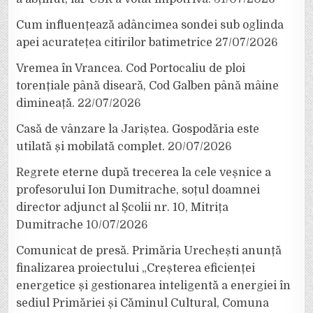
Cum influențează adâncimea sondei sub oglinda
apei acuratețea citirilor batimetrice
27/07/2026
Vremea în Vrancea. Cod Portocaliu de ploi
torențiale până diseară, Cod Galben până mâine
dimineață.
22/07/2026
Casă de vânzare la Jariștea. Gospodăria este
utilată și mobilată complet.
20/07/2026
Regrete eterne după trecerea la cele veșnice a
profesorului Ion Dumitrache, soțul doamnei
director adjunct al Școlii nr. 10, Mitrița
Dumitrache
10/07/2026
Comunicat de presă. Primăria Urechești anunță
finalizarea proiectului „Creșterea eficienței
energetice și gestionarea inteligentă a energiei în
sediul Primăriei și Căminul Cultural, Comuna