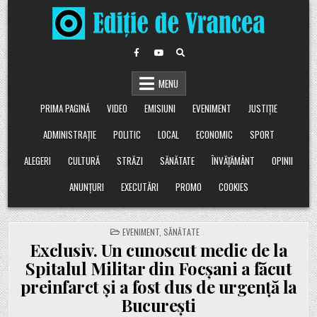
Skip
to
content
MENU
PRIMA PAGINĂ
VIDEO
EMISIUNI
EVENIMENT
JUSTIȚIE
ADMINISTRAȚIE
POLITIC
LOCAL
ECONOMIC
SPORT
ALEGERI
CULTURĂ
STRĂZI
SĂNĂTATE
ÎNVĂȚĂMÂNT
OPINII
ANUNȚURI
EXECUTĂRI
PROMO
COOKIES
POSTED
EVENIMENT
,
SĂNĂTATE
IN
Exclusiv. Un cunoscut medic de la
Spitalul Militar din Focșani a făcut
preinfarct și a fost dus de urgență la
București