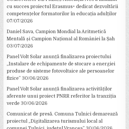
cu succes proiectul Erasmus+ dedicat dezvoltării
competențelor formatorilor în educația adulților
07/07/2026
Daniel Sava, Campion Mondial la Aritmetică
Mentală și Campion Național al României la Șah
03/07/2026
Panel Volt Solar anunță finalizarea proiectului
„Instalare de echipamente de stocare a energiei
produse de sisteme fotovoltaice ale persoanelor
fizice”
30/06/2026
Panel Volt Solar anunță finalizarea activităților
aferente unui proiect PNRR referitor la tranziția
verde
30/06/2026
Comunicat de presă. Comuna Tulnici demarează
proiectul „Digitalizarea turismului local al
comunei Tulnici, județul Vrancea”
30/06/2026