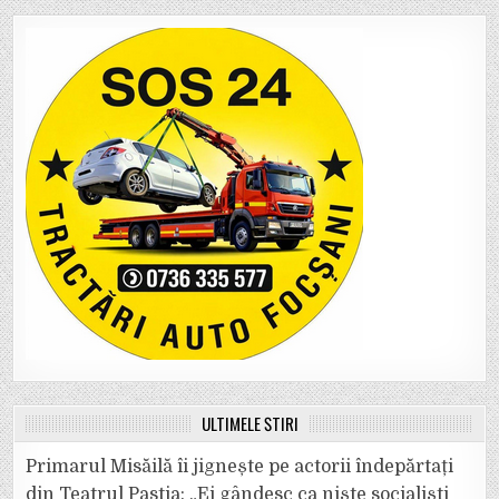
ULTIMELE ȘTIRI
Primarul Misăilă îi jignește pe actorii îndepărtați
din Teatrul Pastia: „Ei gândesc ca niște socialiști