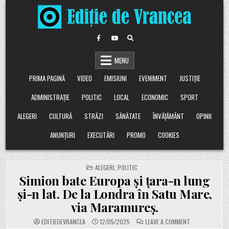
Skip
to
content
MENU
PRIMA PAGINĂ
VIDEO
EMISIUNI
EVENIMENT
JUSTIȚIE
ADMINISTRAȚIE
POLITIC
LOCAL
ECONOMIC
SPORT
ALEGERI
CULTURĂ
STRĂZI
SĂNĂTATE
ÎNVĂȚĂMÂNT
OPINII
ANUNȚURI
EXECUTĂRI
PROMO
COOKIES
POSTED
ALEGERI
,
POLITIC
IN
Simion bate Europa și țara-n lung
și-n lat. De la Londra în Satu Mare,
via Maramureș.
ON
EDITIEDEVRANCEA
12/05/2025
LEAVE A COMMENT
SIMION