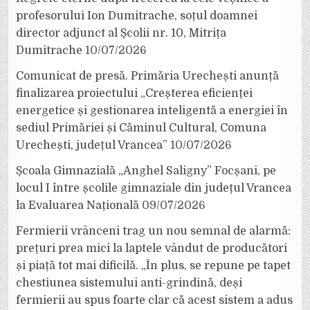
profesorului Ion Dumitrache, soțul doamnei
director adjunct al Școlii nr. 10, Mitrița
Dumitrache
10/07/2026
Comunicat de presă. Primăria Urechești anunță
finalizarea proiectului „Creșterea eficienței
energetice și gestionarea inteligentă a energiei în
sediul Primăriei și Căminul Cultural, Comuna
Urechești, județul Vrancea”
10/07/2026
Școala Gimnazială „Anghel Saligny” Focșani, pe
locul I între școlile gimnaziale din județul Vrancea
la Evaluarea Națională
09/07/2026
Fermierii vrânceni trag un nou semnal de alarmă:
prețuri prea mici la laptele vândut de producători
și piață tot mai dificilă. „În plus, se repune pe tapet
chestiunea sistemului anti-grindină, deși
fermierii au spus foarte clar că acest sistem a adus