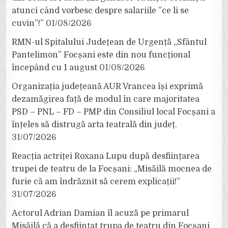
atunci când vorbesc despre salariile ”ce li se
cuvin”!”
01/08/2026
RMN-ul Spitalului Județean de Urgență „Sfântul
Pantelimon” Focșani este din nou funcțional
începând cu 1 august
01/08/2026
Organizația județeană AUR Vrancea își exprimă
dezamăgirea față de modul în care majoritatea
PSD – PNL – FD – PMP din Consiliul local Focșani a
înțeles să distrugă arta teatrală din județ.
31/07/2026
Reacția actriței Roxana Lupu după desființarea
trupei de teatru de la Focșani: „Misăilă mocnea de
furie că am îndrăznit să cerem explicații!”
31/07/2026
Actorul Adrian Damian îl acuză pe primarul
Misăilă că a desființat trupa de teatru din Focșani