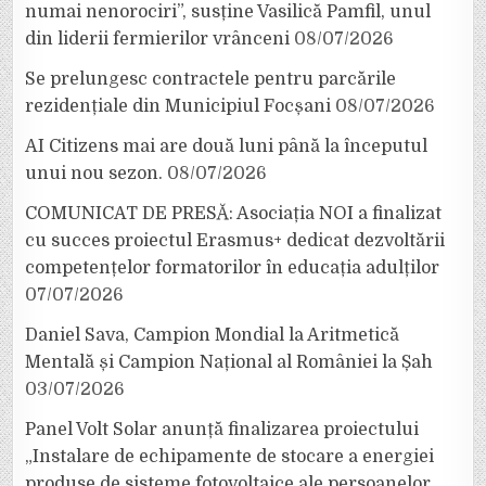
numai nenorociri”, susține Vasilică Pamfil, unul
din liderii fermierilor vrânceni
08/07/2026
Se prelungesc contractele pentru parcările
rezidențiale din Municipiul Focșani
08/07/2026
AI Citizens mai are două luni până la începutul
unui nou sezon.
08/07/2026
COMUNICAT DE PRESĂ: Asociația NOI a finalizat
cu succes proiectul Erasmus+ dedicat dezvoltării
competențelor formatorilor în educația adulților
07/07/2026
Daniel Sava, Campion Mondial la Aritmetică
Mentală și Campion Național al României la Șah
03/07/2026
Panel Volt Solar anunță finalizarea proiectului
„Instalare de echipamente de stocare a energiei
produse de sisteme fotovoltaice ale persoanelor