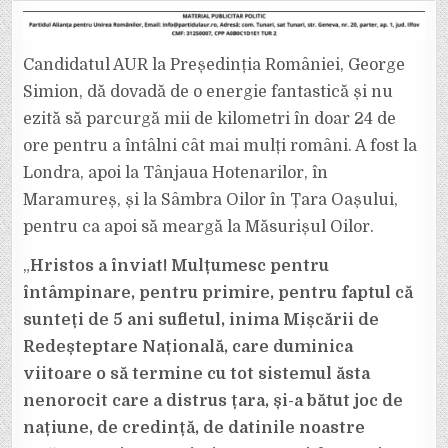
BATE
EUROPA
ȘI
ȚARA-
N
Candidatul AUR la Președinția României, George
LUNG
ȘI-
Simion, dă dovadă de o energie fantastică și nu
N
LAT.
DE
ezită să parcurgă mii de kilometri în doar 24 de
LA
LONDRA
ore pentru a întâlni cât mai mulți români. A fost la
ÎN
SATU
Londra, apoi la Tânjaua Hotenarilor, în
MARE,
VIA
Maramureș, și la Sâmbra Oilor în Țara Oașului,
MARAMUREȘ.
pentru ca apoi să meargă la Măsurișul Oilor.
„
Hristos a înviat!
Mulțumesc pentru
întâmpinare, pentru primire, pentru faptul că
sunteți de 5 ani sufletul, inima Mișcării de
Redeșteptare Națională, care duminica
viitoare o să termine cu tot sistemul ăsta
nenorocit care a distrus țara, și-a bătut joc de
națiune, de credință, de datinile noastre