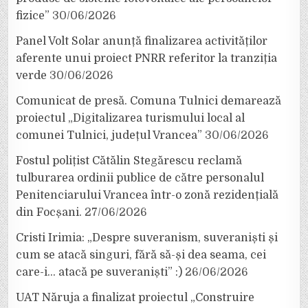
fizice”
30/06/2026
Panel Volt Solar anunță finalizarea activităților
aferente unui proiect PNRR referitor la tranziția
verde
30/06/2026
Comunicat de presă. Comuna Tulnici demarează
proiectul „Digitalizarea turismului local al
comunei Tulnici, județul Vrancea”
30/06/2026
Fostul polițist Cătălin Stegărescu reclamă
tulburarea ordinii publice de către personalul
Penitenciarului Vrancea într-o zonă rezidențială
din Focșani.
27/06/2026
Cristi Irimia: „Despre suveranism, suveraniști și
cum se atacă singuri, fără să-și dea seama, cei
care-i… atacă pe suveraniști” :)
26/06/2026
UAT Năruja a finalizat proiectul „Construire