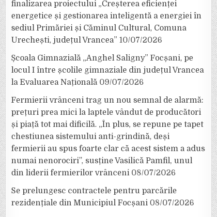
finalizarea proiectului „Creșterea eficienței
energetice și gestionarea inteligentă a energiei în
sediul Primăriei și Căminul Cultural, Comuna
Urechești, județul Vrancea”
10/07/2026
Școala Gimnazială „Anghel Saligny” Focșani, pe
locul I între școlile gimnaziale din județul Vrancea
la Evaluarea Națională
09/07/2026
Fermierii vrânceni trag un nou semnal de alarmă:
prețuri prea mici la laptele vândut de producători
și piață tot mai dificilă. „În plus, se repune pe tapet
chestiunea sistemului anti-grindină, deși
fermierii au spus foarte clar că acest sistem a adus
numai nenorociri”, susține Vasilică Pamfil, unul
din liderii fermierilor vrânceni
08/07/2026
Se prelungesc contractele pentru parcările
rezidențiale din Municipiul Focșani
08/07/2026