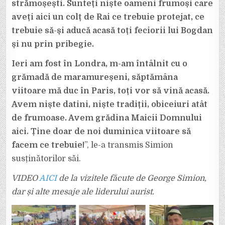
strămoșești. Sunteți niște oameni frumoși care
aveți aici un colț de Rai ce trebuie protejat, ce
trebuie să-și aducă acasă toți feciorii lui Bogdan
și nu prin pribegie.
Ieri am fost în Londra, m-am întâlnit cu o
grămadă de maramureșeni, săptămâna
viitoare mă duc în Paris, toți vor să vină acasă.
Avem niște datini, niște tradiții, obiceiuri atât
de frumoase. Avem grădina Maicii Domnului
aici. Ține doar de noi duminica viitoare să
facem ce trebuie!
”, le-a transmis Simion
susținătorilor săi.
VIDEO
AICI
de la vizitele făcute de George Simion,
dar și alte mesaje ale liderului aurist.