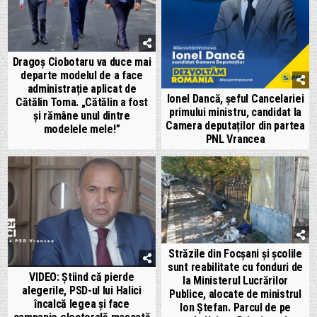
Dragoș Ciobotaru va duce mai
departe modelul de a face
administrație aplicat de
Ionel Dancă, șeful Cancelariei
Cătălin Toma. „Cătălin a fost
primului ministru, candidat la
și rămâne unul dintre
Camera deputaților din partea
modelele mele!”
PNL Vrancea
Străzile din Focșani și școlile
sunt reabilitate cu fonduri de
VIDEO: Știind că pierde
la Ministerul Lucrărilor
alegerile, PSD-ul lui Halici
Publice, alocate de ministrul
încalcă legea și face
Ion Ștefan. Parcul de pe