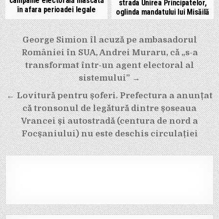
campanie electorală mascată
strada Unirea Principatelor,
în afara perioadei legale
oglinda mandatului lui Misăilă
Navigare
George Simion îl acuză pe ambasadorul
în
României în SUA, Andrei Muraru, că „s-a
articole
transformat într-un agent electoral al
sistemului” →
← Lovitură pentru șoferi. Prefectura a anunțat
că tronsonul de legătură dintre șoseaua
Vrancei și autostradă (centura de nord a
Focșaniului) nu este deschis circulației