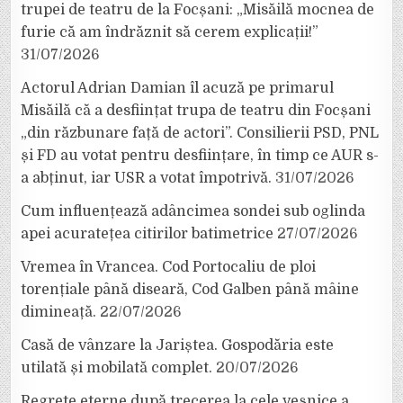
trupei de teatru de la Focșani: „Misăilă mocnea de
furie că am îndrăznit să cerem explicații!”
31/07/2026
Actorul Adrian Damian îl acuză pe primarul
Misăilă că a desființat trupa de teatru din Focșani
„din răzbunare față de actori”. Consilierii PSD, PNL
și FD au votat pentru desființare, în timp ce AUR s-
a abținut, iar USR a votat împotrivă.
31/07/2026
Cum influențează adâncimea sondei sub oglinda
apei acuratețea citirilor batimetrice
27/07/2026
Vremea în Vrancea. Cod Portocaliu de ploi
torențiale până diseară, Cod Galben până mâine
dimineață.
22/07/2026
Casă de vânzare la Jariștea. Gospodăria este
utilată și mobilată complet.
20/07/2026
Regrete eterne după trecerea la cele veșnice a