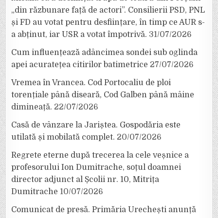
„din răzbunare față de actori”. Consilierii PSD, PNL
și FD au votat pentru desființare, în timp ce AUR s-
a abținut, iar USR a votat împotrivă.
31/07/2026
Cum influențează adâncimea sondei sub oglinda
apei acuratețea citirilor batimetrice
27/07/2026
Vremea în Vrancea. Cod Portocaliu de ploi
torențiale până diseară, Cod Galben până mâine
dimineață.
22/07/2026
Casă de vânzare la Jariștea. Gospodăria este
utilată și mobilată complet.
20/07/2026
Regrete eterne după trecerea la cele veșnice a
profesorului Ion Dumitrache, soțul doamnei
director adjunct al Școlii nr. 10, Mitrița
Dumitrache
10/07/2026
Comunicat de presă. Primăria Urechești anunță