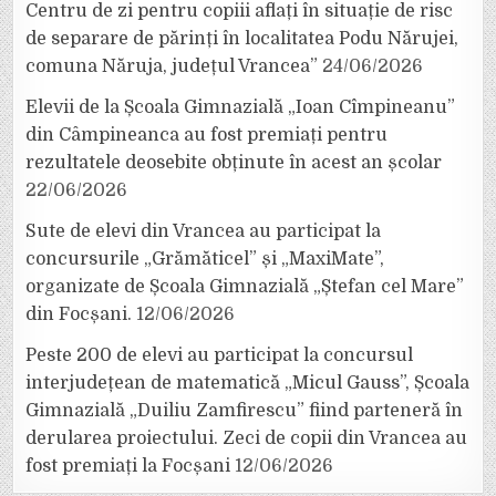
Centru de zi pentru copiii aflați în situație de risc
de separare de părinți în localitatea Podu Nărujei,
comuna Năruja, județul Vrancea”
24/06/2026
Elevii de la Școala Gimnazială „Ioan Cîmpineanu”
din Câmpineanca au fost premiați pentru
rezultatele deosebite obținute în acest an școlar
22/06/2026
Sute de elevi din Vrancea au participat la
concursurile „Grămăticel” și „MaxiMate”,
organizate de Școala Gimnazială „Ștefan cel Mare”
din Focșani.
12/06/2026
Peste 200 de elevi au participat la concursul
interjudețean de matematică „Micul Gauss”, Școala
Gimnazială „Duiliu Zamfirescu” fiind parteneră în
derularea proiectului. Zeci de copii din Vrancea au
fost premiați la Focșani
12/06/2026