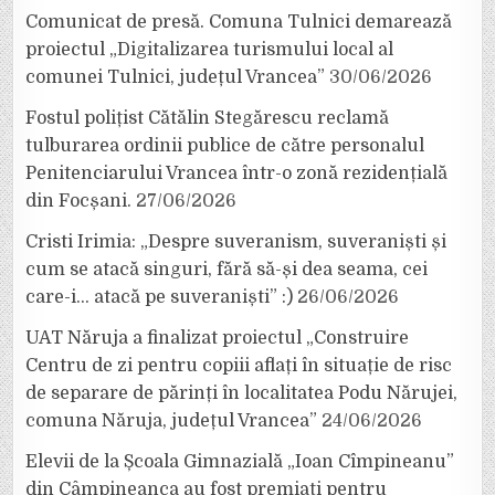
Comunicat de presă. Comuna Tulnici demarează
proiectul „Digitalizarea turismului local al
comunei Tulnici, județul Vrancea”
30/06/2026
Fostul polițist Cătălin Stegărescu reclamă
tulburarea ordinii publice de către personalul
Penitenciarului Vrancea într-o zonă rezidențială
din Focșani.
27/06/2026
Cristi Irimia: „Despre suveranism, suveraniști și
cum se atacă singuri, fără să-și dea seama, cei
care-i… atacă pe suveraniști” :)
26/06/2026
UAT Năruja a finalizat proiectul „Construire
Centru de zi pentru copiii aflați în situație de risc
de separare de părinți în localitatea Podu Nărujei,
comuna Năruja, județul Vrancea”
24/06/2026
Elevii de la Școala Gimnazială „Ioan Cîmpineanu”
din Câmpineanca au fost premiați pentru