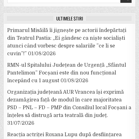
for:
ULTIMELE ȘTIRI
Primarul Misăilă îi jignește pe actorii îndepărtați
din Teatrul Pastia: „Ei gândesc ca niște socialiști
atunci când vorbesc despre salariile ”ce li se
cuvin”!”
01/08/2026
RMN-ul Spitalului Județean de Urgență „Sfântul
Pantelimon” Focșani este din nou funcțional
începând cu 1 august
01/08/2026
Organizația județeană AUR Vrancea își exprimă
dezamăgirea față de modul în care majoritatea
PSD – PNL – FD – PMP din Consiliul local Focșani a
înțeles să distrugă arta teatrală din județ.
31/07/2026
Reacția actriței Roxana Lupu după desființarea