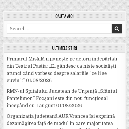
CAUTĂ AICI
Search
for:
ULTIMELE ȘTIRI
Primarul Misăilă îi jignește pe actorii îndepărtați
din Teatrul Pastia: „Ei gândesc ca niște socialiști
atunci când vorbesc despre salariile ”ce li se
cuvin”!”
01/08/2026
RMN-ul Spitalului Județean de Urgență „Sfântul
Pantelimon” Focșani este din nou funcțional
începând cu 1 august
01/08/2026
Organizația județeană AUR Vrancea își exprimă
dezamăgirea față de modul în care majoritatea