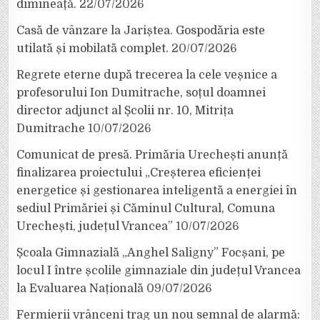
dimineață.
22/07/2026
Casă de vânzare la Jariștea. Gospodăria este
utilată și mobilată complet.
20/07/2026
Regrete eterne după trecerea la cele veșnice a
profesorului Ion Dumitrache, soțul doamnei
director adjunct al Școlii nr. 10, Mitrița
Dumitrache
10/07/2026
Comunicat de presă. Primăria Urechești anunță
finalizarea proiectului „Creșterea eficienței
energetice și gestionarea inteligentă a energiei în
sediul Primăriei și Căminul Cultural, Comuna
Urechești, județul Vrancea”
10/07/2026
Școala Gimnazială „Anghel Saligny” Focșani, pe
locul I între școlile gimnaziale din județul Vrancea
la Evaluarea Națională
09/07/2026
Fermierii vrânceni trag un nou semnal de alarmă: