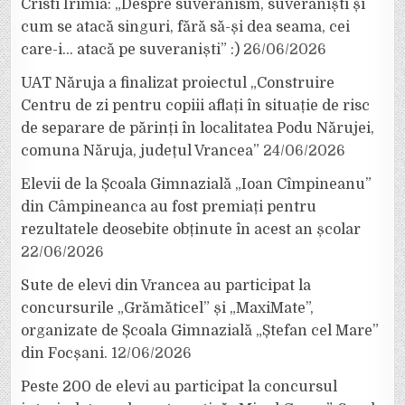
Cristi Irimia: „Despre suveranism, suveraniști și
cum se atacă singuri, fără să-și dea seama, cei
care-i… atacă pe suveraniști” :)
26/06/2026
UAT Năruja a finalizat proiectul „Construire
Centru de zi pentru copiii aflați în situație de risc
de separare de părinți în localitatea Podu Nărujei,
comuna Năruja, județul Vrancea”
24/06/2026
Elevii de la Școala Gimnazială „Ioan Cîmpineanu”
din Câmpineanca au fost premiați pentru
rezultatele deosebite obținute în acest an școlar
22/06/2026
Sute de elevi din Vrancea au participat la
concursurile „Grămăticel” și „MaxiMate”,
organizate de Școala Gimnazială „Ștefan cel Mare”
din Focșani.
12/06/2026
Peste 200 de elevi au participat la concursul