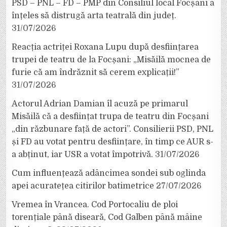
PSD – PNL – FD – PMP din Consiliul local Focșani a
înțeles să distrugă arta teatrală din județ.
31/07/2026
Reacția actriței Roxana Lupu după desființarea
trupei de teatru de la Focșani: „Misăilă mocnea de
furie că am îndrăznit să cerem explicații!”
31/07/2026
Actorul Adrian Damian îl acuză pe primarul
Misăilă că a desființat trupa de teatru din Focșani
„din răzbunare față de actori”. Consilierii PSD, PNL
și FD au votat pentru desființare, în timp ce AUR s-
a abținut, iar USR a votat împotrivă.
31/07/2026
Cum influențează adâncimea sondei sub oglinda
apei acuratețea citirilor batimetrice
27/07/2026
Vremea în Vrancea. Cod Portocaliu de ploi
torențiale până diseară, Cod Galben până mâine