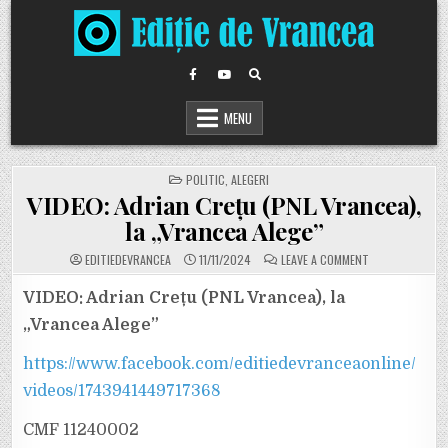
Skip
to
content
MENU
POSTED
POLITIC
,
ALEGERI
IN
VIDEO: Adrian Crețu (PNL Vrancea),
la „Vrancea Alege”
ON
EDITIEDEVRANCEA
11/11/2024
LEAVE A COMMENT
VIDEO:
ADRIAN
CREȚU
VIDEO: Adrian Crețu (PNL Vrancea), la
(PNL
VRANCEA),
„Vrancea Alege”
LA
„VRANCEA
ALEGE”
https://www.facebook.com/editiedevranceaonline/
videos/1743941449717368
CMF 11240002