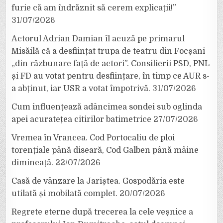
furie că am îndrăznit să cerem explicații!”
31/07/2026
Actorul Adrian Damian îl acuză pe primarul
Misăilă că a desființat trupa de teatru din Focșani
„din răzbunare față de actori”. Consilierii PSD, PNL
și FD au votat pentru desființare, în timp ce AUR s-
a abținut, iar USR a votat împotrivă.
31/07/2026
Cum influențează adâncimea sondei sub oglinda
apei acuratețea citirilor batimetrice
27/07/2026
Vremea în Vrancea. Cod Portocaliu de ploi
torențiale până diseară, Cod Galben până mâine
dimineață.
22/07/2026
Casă de vânzare la Jariștea. Gospodăria este
utilată și mobilată complet.
20/07/2026
Regrete eterne după trecerea la cele veșnice a