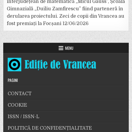
interjudețean de matematică „Micul Gauss”, Școala
Gimnazială „Duiliu Zamfirescu” fiind parteneră în
derularea proiectului. Zeci de copii din Vrancea au
fost premiați la Focșani
12/06/2026
MENU
PAGINI
CONTACT
COOKIE
ISSN / ISSN-L
POLITICĂ DE CONFIDENȚIALITATE