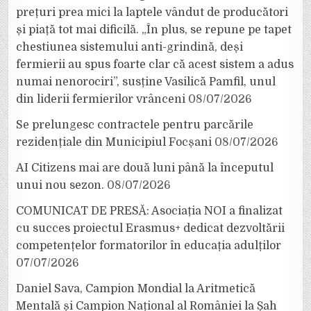
prețuri prea mici la laptele vândut de producători
și piață tot mai dificilă. „În plus, se repune pe tapet
chestiunea sistemului anti-grindină, deși
fermierii au spus foarte clar că acest sistem a adus
numai nenorociri”, susține Vasilică Pamfil, unul
din liderii fermierilor vrânceni
08/07/2026
Se prelungesc contractele pentru parcările
rezidențiale din Municipiul Focșani
08/07/2026
AI Citizens mai are două luni până la începutul
unui nou sezon.
08/07/2026
COMUNICAT DE PRESĂ: Asociația NOI a finalizat
cu succes proiectul Erasmus+ dedicat dezvoltării
competențelor formatorilor în educația adulților
07/07/2026
Daniel Sava, Campion Mondial la Aritmetică
Mentală și Campion Național al României la Șah