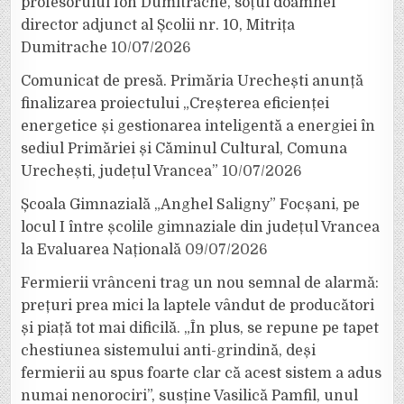
profesorului Ion Dumitrache, soțul doamnei
director adjunct al Școlii nr. 10, Mitrița
Dumitrache
10/07/2026
Comunicat de presă. Primăria Urechești anunță
finalizarea proiectului „Creșterea eficienței
energetice și gestionarea inteligentă a energiei în
sediul Primăriei și Căminul Cultural, Comuna
Urechești, județul Vrancea”
10/07/2026
Școala Gimnazială „Anghel Saligny” Focșani, pe
locul I între școlile gimnaziale din județul Vrancea
la Evaluarea Națională
09/07/2026
Fermierii vrânceni trag un nou semnal de alarmă:
prețuri prea mici la laptele vândut de producători
și piață tot mai dificilă. „În plus, se repune pe tapet
chestiunea sistemului anti-grindină, deși
fermierii au spus foarte clar că acest sistem a adus
numai nenorociri”, susține Vasilică Pamfil, unul