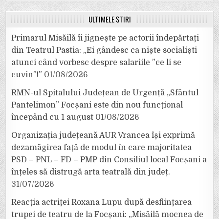
ULTIMELE ȘTIRI
Primarul Misăilă îi jignește pe actorii îndepărtați
din Teatrul Pastia: „Ei gândesc ca niște socialiști
atunci când vorbesc despre salariile ”ce li se
cuvin”!”
01/08/2026
RMN-ul Spitalului Județean de Urgență „Sfântul
Pantelimon” Focșani este din nou funcțional
începând cu 1 august
01/08/2026
Organizația județeană AUR Vrancea își exprimă
dezamăgirea față de modul în care majoritatea
PSD – PNL – FD – PMP din Consiliul local Focșani a
înțeles să distrugă arta teatrală din județ.
31/07/2026
Reacția actriței Roxana Lupu după desființarea
trupei de teatru de la Focșani: „Misăilă mocnea de