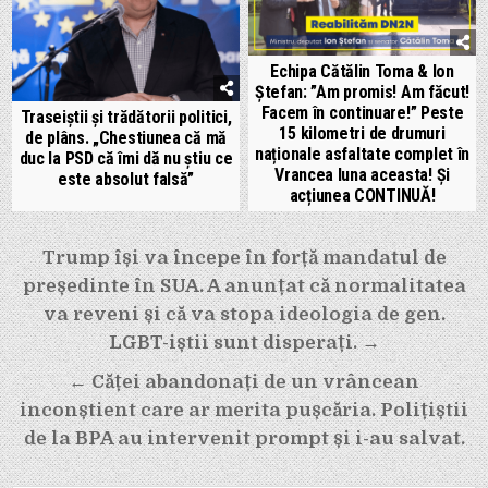
Echipa Cătălin Toma & Ion
Ștefan: ”Am promis! Am făcut!
Facem în continuare!” Peste
Traseiștii și trădătorii politici,
15 kilometri de drumuri
de plâns. „Chestiunea că mă
naționale asfaltate complet în
duc la PSD că îmi dă nu ştiu ce
Vrancea luna aceasta! Și
este absolut falsă”
acțiunea CONTINUĂ!
Navigare
Trump își va începe în forță mandatul de
în
președinte în SUA. A anunțat că normalitatea
articole
va reveni și că va stopa ideologia de gen.
LGBT-iștii sunt disperați. →
← Căței abandonați de un vrâncean
inconștient care ar merita pușcăria. Polițiștii
de la BPA au intervenit prompt și i-au salvat.