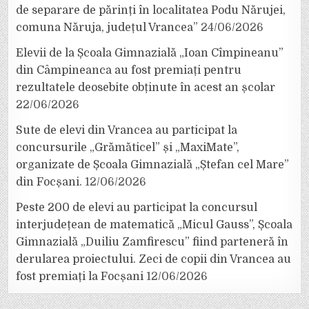
de separare de părinți în localitatea Podu Nărujei,
comuna Năruja, județul Vrancea”
24/06/2026
Elevii de la Școala Gimnazială „Ioan Cîmpineanu”
din Câmpineanca au fost premiați pentru
rezultatele deosebite obținute în acest an școlar
22/06/2026
Sute de elevi din Vrancea au participat la
concursurile „Grămăticel” și „MaxiMate”,
organizate de Școala Gimnazială „Ștefan cel Mare”
din Focșani.
12/06/2026
Peste 200 de elevi au participat la concursul
interjudețean de matematică „Micul Gauss”, Școala
Gimnazială „Duiliu Zamfirescu” fiind parteneră în
derularea proiectului. Zeci de copii din Vrancea au
fost premiați la Focșani
12/06/2026