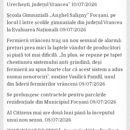
Urechești, județul Vrancea”
10/07/2026
Școala Gimnazială „Anghel Saligny” Focșani, pe
locul I între școlile gimnaziale din județul Vrancea
la Evaluarea Națională
09/07/2026
Fermierii vrânceni trag un nou semnal de alarmă:
prețuri prea mici la laptele vândut de producători
și piață tot mai dificilă. „În plus, se repune pe tapet
chestiunea sistemului anti-grindină, deși
fermierii au spus foarte clar că acest sistem a adus
numai nenorociri”, susține Vasilică Pamfil, unul
din liderii fermierilor vrânceni
08/07/2026
Se prelungesc contractele pentru parcările
rezidențiale din Municipiul Focșani
08/07/2026
AI Citizens mai are două luni până la începutul
unui nou sezon.
08/07/2026