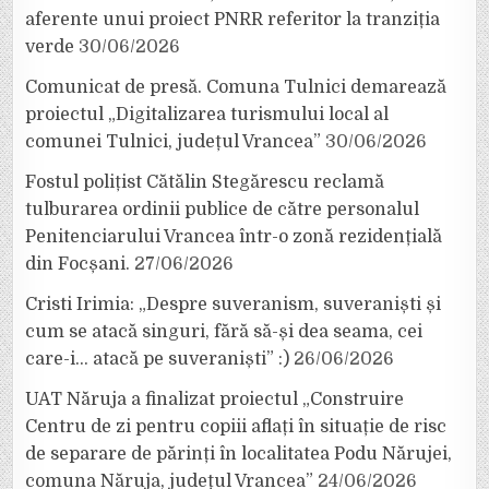
aferente unui proiect PNRR referitor la tranziția
verde
30/06/2026
Comunicat de presă. Comuna Tulnici demarează
proiectul „Digitalizarea turismului local al
comunei Tulnici, județul Vrancea”
30/06/2026
Fostul polițist Cătălin Stegărescu reclamă
tulburarea ordinii publice de către personalul
Penitenciarului Vrancea într-o zonă rezidențială
din Focșani.
27/06/2026
Cristi Irimia: „Despre suveranism, suveraniști și
cum se atacă singuri, fără să-și dea seama, cei
care-i… atacă pe suveraniști” :)
26/06/2026
UAT Năruja a finalizat proiectul „Construire
Centru de zi pentru copiii aflați în situație de risc
de separare de părinți în localitatea Podu Nărujei,
comuna Năruja, județul Vrancea”
24/06/2026