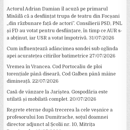
Actorul Adrian Damian îl acuză pe primarul
Misăilă că a desființat trupa de teatru din Focșani
„din răzbunare față de actori”. Consilierii PSD, PNL
și FD au votat pentru desființare, în timp ce AUR s-
a abținut, iar USR a votat împotrivă.
31/07/2026
Cum influențează adâncimea sondei sub oglinda
apei acuratețea citirilor batimetrice
27/07/2026
Vremea în Vrancea. Cod Portocaliu de ploi
torențiale până diseară, Cod Galben până mâine
dimineață.
22/07/2026
Casă de vânzare la Jariștea. Gospodăria este
utilată și mobilată complet.
20/07/2026
Regrete eterne după trecerea la cele veșnice a
profesorului Ion Dumitrache, soțul doamnei
director adjunct al Școlii nr. 10, Mitrița