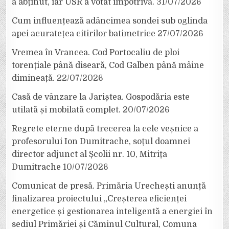
a abținut, iar USR a votat împotrivă.
31/07/2026
Cum influențează adâncimea sondei sub oglinda
apei acuratețea citirilor batimetrice
27/07/2026
Vremea în Vrancea. Cod Portocaliu de ploi
torențiale până diseară, Cod Galben până mâine
dimineață.
22/07/2026
Casă de vânzare la Jariștea. Gospodăria este
utilată și mobilată complet.
20/07/2026
Regrete eterne după trecerea la cele veșnice a
profesorului Ion Dumitrache, soțul doamnei
director adjunct al Școlii nr. 10, Mitrița
Dumitrache
10/07/2026
Comunicat de presă. Primăria Urechești anunță
finalizarea proiectului „Creșterea eficienței
energetice și gestionarea inteligentă a energiei în
sediul Primăriei și Căminul Cultural, Comuna