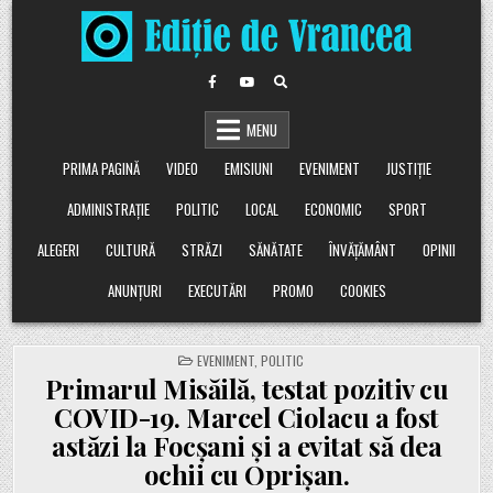
Skip
to
content
MENU
PRIMA PAGINĂ
VIDEO
EMISIUNI
EVENIMENT
JUSTIȚIE
ADMINISTRAȚIE
POLITIC
LOCAL
ECONOMIC
SPORT
ALEGERI
CULTURĂ
STRĂZI
SĂNĂTATE
ÎNVĂȚĂMÂNT
OPINII
ANUNȚURI
EXECUTĂRI
PROMO
COOKIES
POSTED
EVENIMENT
,
POLITIC
IN
Primarul Misăilă, testat pozitiv cu
COVID-19. Marcel Ciolacu a fost
astăzi la Focșani și a evitat să dea
ochii cu Oprișan.