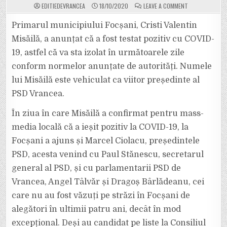
ON
EDITIEDEVRANCEA
18/10/2020
LEAVE A COMMENT
PRIMARUL
MISĂILĂ,
TESTAT
Primarul municipiului Focșani, Cristi Valentin
POZITIV
CU
Misăilă, a anunțat că a fost testat pozitiv cu COVID-
COVID-
19.
19, astfel că va sta izolat în următoarele zile
MARCEL
CIOLACU
conform normelor anunțate de autorități. Numele
A
FOST
ASTĂZI
lui Misăilă este vehiculat ca viitor președinte al
LA
FOCȘANI
PSD Vrancea.
ȘI
A
EVITAT
În ziua în care Misăilă a confirmat pentru mass-
SĂ
DEA
media locală că a ieșit pozitiv la COVID-19, la
OCHII
CU
OPRIȘAN.
Focșani a ajuns și Marcel Ciolacu, președintele
PSD, acesta venind cu Paul Stănescu, secretarul
general al PSD, și cu parlamentarii PSD de
Vrancea, Angel Tâlvăr și Dragoș Bârlădeanu, cei
care nu au fost văzuți pe străzi în Focșani de
alegători în ultimii patru ani, decât în mod
excepțional. Deși au candidat pe liste la Consiliul