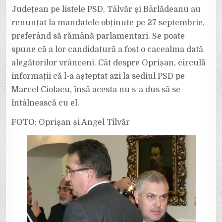
Județean pe listele PSD, Tâlvăr și Bârlădeanu au
renunțat la mandatele obținute pe 27 septembrie,
preferând să rămână parlamentari. Se poate
spune că a lor candidatură a fost o cacealma dată
alegătorilor vrânceni. Cât despre Oprișan, circulă
informații că l-a așteptat azi la sediul PSD pe
Marcel Ciolacu, însă acesta nu s-a dus să se
întâlnească cu el.
FOTO: Oprișan și Angel Tîlvăr