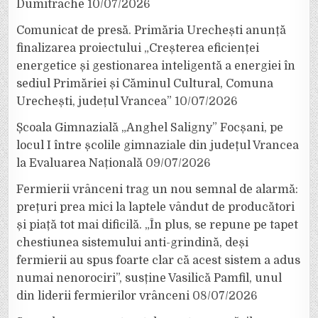
Dumitrache
10/07/2026
Comunicat de presă. Primăria Urechești anunță
finalizarea proiectului „Creșterea eficienței
energetice și gestionarea inteligentă a energiei în
sediul Primăriei și Căminul Cultural, Comuna
Urechești, județul Vrancea”
10/07/2026
Școala Gimnazială „Anghel Saligny” Focșani, pe
locul I între școlile gimnaziale din județul Vrancea
la Evaluarea Națională
09/07/2026
Fermierii vrânceni trag un nou semnal de alarmă:
prețuri prea mici la laptele vândut de producători
și piață tot mai dificilă. „În plus, se repune pe tapet
chestiunea sistemului anti-grindină, deși
fermierii au spus foarte clar că acest sistem a adus
numai nenorociri”, susține Vasilică Pamfil, unul
din liderii fermierilor vrânceni
08/07/2026