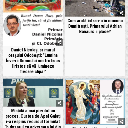
Cum arată intrarea în comuna
Dumitrești. Primarului Adrian
Banaurs îi place?
Daniel Nicolaș, primarul
orașului Odobești: ”Lumina
Învierii Domnului nostru Iisus
Hristos să vă lumineze
fiecare clipă!”
Misăilă a mai pierdut un
proces. Curtea de Apel Galați
i-a respins recursul formulat
în dosarul cu adversara lui din