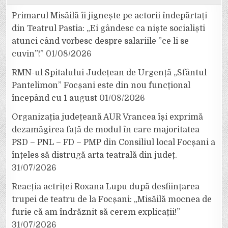
Primarul Misăilă îi jignește pe actorii îndepărtați
din Teatrul Pastia: „Ei gândesc ca niște socialiști
atunci când vorbesc despre salariile ”ce li se
cuvin”!”
01/08/2026
RMN-ul Spitalului Județean de Urgență „Sfântul
Pantelimon” Focșani este din nou funcțional
începând cu 1 august
01/08/2026
Organizația județeană AUR Vrancea își exprimă
dezamăgirea față de modul în care majoritatea
PSD – PNL – FD – PMP din Consiliul local Focșani a
înțeles să distrugă arta teatrală din județ.
31/07/2026
Reacția actriței Roxana Lupu după desființarea
trupei de teatru de la Focșani: „Misăilă mocnea de
furie că am îndrăznit să cerem explicații!”
31/07/2026