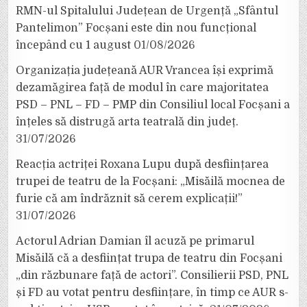
RMN-ul Spitalului Județean de Urgență „Sfântul
Pantelimon” Focșani este din nou funcțional
începând cu 1 august
01/08/2026
Organizația județeană AUR Vrancea își exprimă
dezamăgirea față de modul în care majoritatea
PSD – PNL – FD – PMP din Consiliul local Focșani a
înțeles să distrugă arta teatrală din județ.
31/07/2026
Reacția actriței Roxana Lupu după desființarea
trupei de teatru de la Focșani: „Misăilă mocnea de
furie că am îndrăznit să cerem explicații!”
31/07/2026
Actorul Adrian Damian îl acuză pe primarul
Misăilă că a desființat trupa de teatru din Focșani
„din răzbunare față de actori”. Consilierii PSD, PNL
și FD au votat pentru desființare, în timp ce AUR s-