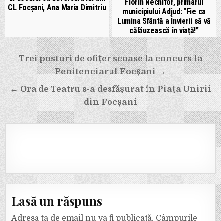
Florin Nechifor, primarul
CL Focșani, Ana Maria Dimitriu
municipiului Adjud: ”Fie ca
Lumina Sfântă a Învierii să vă
călăuzească în viață!”
Navigare
Trei posturi de ofițer scoase la concurs la
în
Penitenciarul Focșani →
articole
← Ora de Teatru s-a desfășurat în Piața Unirii
din Focșani
Lasă un răspuns
Adresa ta de email nu va fi publicată.
Câmpurile