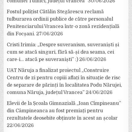
comunei Tulnici, județul Vrancea”
30/06/2026
Fostul polițist Cătălin Stegărescu reclamă
tulburarea ordinii publice de către personalul
Penitenciarului Vrancea într-o zonă rezidențială
din Focșani.
27/06/2026
Cristi Irimia: „Despre suveranism, suveraniști și
cum se atacă singuri, fără să-și dea seama, cei
care-i… atacă pe suveraniști” :)
26/06/2026
UAT Năruja a finalizat proiectul „Construire
Centru de zi pentru copiii aflați în situație de risc
de separare de părinți în localitatea Podu Nărujei,
comuna Năruja, județul Vrancea”
24/06/2026
Elevii de la Școala Gimnazială „Ioan Cîmpineanu”
din Câmpineanca au fost premiați pentru
rezultatele deosebite obținute în acest an școlar
22/06/2026