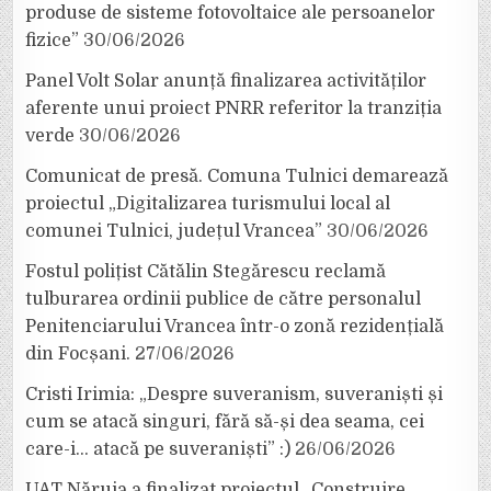
produse de sisteme fotovoltaice ale persoanelor
fizice”
30/06/2026
Panel Volt Solar anunță finalizarea activităților
aferente unui proiect PNRR referitor la tranziția
verde
30/06/2026
Comunicat de presă. Comuna Tulnici demarează
proiectul „Digitalizarea turismului local al
comunei Tulnici, județul Vrancea”
30/06/2026
Fostul polițist Cătălin Stegărescu reclamă
tulburarea ordinii publice de către personalul
Penitenciarului Vrancea într-o zonă rezidențială
din Focșani.
27/06/2026
Cristi Irimia: „Despre suveranism, suveraniști și
cum se atacă singuri, fără să-și dea seama, cei
care-i… atacă pe suveraniști” :)
26/06/2026
UAT Năruja a finalizat proiectul „Construire