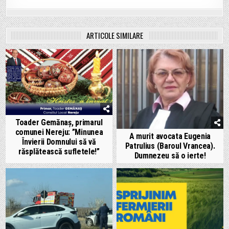
ARTICOLE SIMILARE
Toader Gemănaș, primarul
comunei Nereju: ”Minunea
A murit avocata Eugenia
Învierii Domnului să vă
Patrulius (Baroul Vrancea).
răsplătească sufletele!”
Dumnezeu să o ierte!