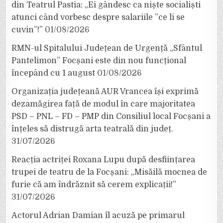
din Teatrul Pastia: „Ei gândesc ca niște socialiști
atunci când vorbesc despre salariile ”ce li se
cuvin”!”
01/08/2026
RMN-ul Spitalului Județean de Urgență „Sfântul
Pantelimon” Focșani este din nou funcțional
începând cu 1 august
01/08/2026
Organizația județeană AUR Vrancea își exprimă
dezamăgirea față de modul în care majoritatea
PSD – PNL – FD – PMP din Consiliul local Focșani a
înțeles să distrugă arta teatrală din județ.
31/07/2026
Reacția actriței Roxana Lupu după desființarea
trupei de teatru de la Focșani: „Misăilă mocnea de
furie că am îndrăznit să cerem explicații!”
31/07/2026
Actorul Adrian Damian îl acuză pe primarul