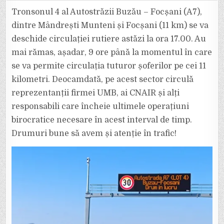
A
STABILIT
Tronsonul 4 al Autostrăzii Buzău – Focșani (A7),
ORA
LA
dintre Mândrești Munteni și Focșani (11 km) se va
CARE
SE
deschide circulației rutiere astăzi la ora 17.00. Au
VA
DA
mai rămas, așadar, 9 ore până la momentul în care
DRUMUL
ASTĂZI
LA
se va permite circulația tuturor șoferilor pe cei 11
CIRCULAȚIA
PE
kilometri. Deocamdată, pe acest sector circulă
AUTOSTRADA
A
reprezentanții firmei UMB, ai CNAIR și alți
7
FOCȘANI:
responsabili care încheie ultimele operațiuni
17.00!
birocratice necesare în acest interval de timp.
Drumuri bune să avem și atenție în trafic!