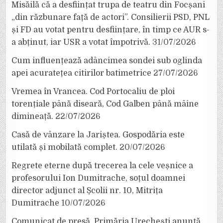
Misăilă că a desființat trupa de teatru din Focșani
„din răzbunare față de actori”. Consilierii PSD, PNL
și FD au votat pentru desființare, în timp ce AUR s-
a abținut, iar USR a votat împotrivă.
31/07/2026
Cum influențează adâncimea sondei sub oglinda
apei acuratețea citirilor batimetrice
27/07/2026
Vremea în Vrancea. Cod Portocaliu de ploi
torențiale până diseară, Cod Galben până mâine
dimineață.
22/07/2026
Casă de vânzare la Jariștea. Gospodăria este
utilată și mobilată complet.
20/07/2026
Regrete eterne după trecerea la cele veșnice a
profesorului Ion Dumitrache, soțul doamnei
director adjunct al Școlii nr. 10, Mitrița
Dumitrache
10/07/2026
Comunicat de presă. Primăria Urechești anunță