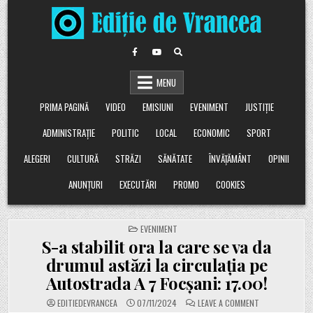
Skip
to
content
MENU
PRIMA PAGINĂ
VIDEO
EMISIUNI
EVENIMENT
JUSTIȚIE
ADMINISTRAȚIE
POLITIC
LOCAL
ECONOMIC
SPORT
ALEGERI
CULTURĂ
STRĂZI
SĂNĂTATE
ÎNVĂȚĂMÂNT
OPINII
ANUNȚURI
EXECUTĂRI
PROMO
COOKIES
POSTED
EVENIMENT
IN
S-a stabilit ora la care se va da
drumul astăzi la circulația pe
Autostrada A 7 Focșani: 17.00!
ON
EDITIEDEVRANCEA
07/11/2024
LEAVE A COMMENT
S-