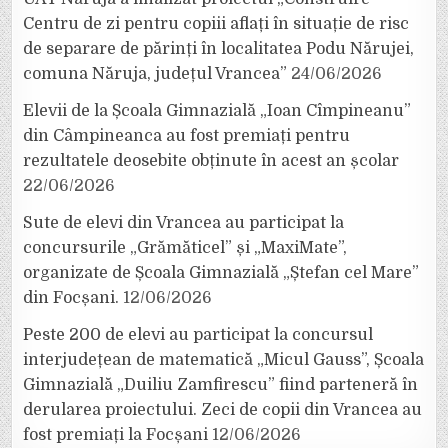
Centru de zi pentru copiii aflați în situație de risc
de separare de părinți în localitatea Podu Nărujei,
comuna Năruja, județul Vrancea”
24/06/2026
Elevii de la Școala Gimnazială „Ioan Cîmpineanu”
din Câmpineanca au fost premiați pentru
rezultatele deosebite obținute în acest an școlar
22/06/2026
Sute de elevi din Vrancea au participat la
concursurile „Grămăticel” și „MaxiMate”,
organizate de Școala Gimnazială „Ștefan cel Mare”
din Focșani.
12/06/2026
Peste 200 de elevi au participat la concursul
interjudețean de matematică „Micul Gauss”, Școala
Gimnazială „Duiliu Zamfirescu” fiind parteneră în
derularea proiectului. Zeci de copii din Vrancea au
fost premiați la Focșani
12/06/2026