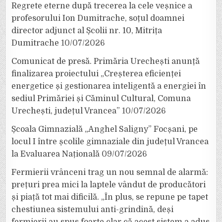
Regrete eterne după trecerea la cele veșnice a
profesorului Ion Dumitrache, soțul doamnei
director adjunct al Școlii nr. 10, Mitrița
Dumitrache
10/07/2026
Comunicat de presă. Primăria Urechești anunță
finalizarea proiectului „Creșterea eficienței
energetice și gestionarea inteligentă a energiei în
sediul Primăriei și Căminul Cultural, Comuna
Urechești, județul Vrancea”
10/07/2026
Școala Gimnazială „Anghel Saligny” Focșani, pe
locul I între școlile gimnaziale din județul Vrancea
la Evaluarea Națională
09/07/2026
Fermierii vrânceni trag un nou semnal de alarmă:
prețuri prea mici la laptele vândut de producători
și piață tot mai dificilă. „În plus, se repune pe tapet
chestiunea sistemului anti-grindină, deși
fermierii au spus foarte clar că acest sistem a adus