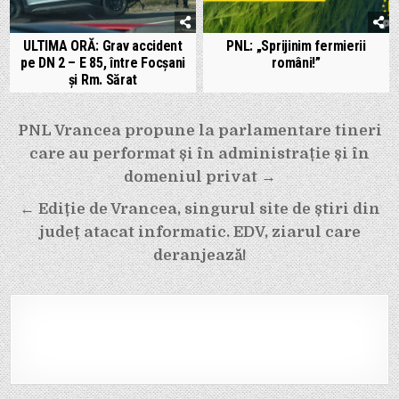
ULTIMA ORĂ: Grav accident
PNL: „Sprijinim fermierii
pe DN 2 – E 85, între Focșani
români!”
și Rm. Sărat
Navigare
PNL Vrancea propune la parlamentare tineri
în
care au performat și în administrație și în
articole
domeniul privat →
← Ediție de Vrancea, singurul site de știri din
județ atacat informatic. EDV, ziarul care
deranjează!