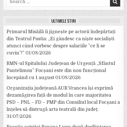
for:
ULTIMELE ȘTIRI
Primarul Misăilă îi jignește pe actorii îndepărtați
din Teatrul Pastia: „Ei gândesc ca niște socialiști
atunci când vorbesc despre salariile ”ce li se
cuvin”!”
01/08/2026
RMN-ul Spitalului Județean de Urgență „Sfântul
Pantelimon” Focșani este din nou funcțional
începând cu 1 august
01/08/2026
Organizația județeană AUR Vrancea își exprimă
dezamăgirea față de modul în care majoritatea
PSD – PNL – FD – PMP din Consiliul local Focșani a
înțeles să distrugă arta teatrală din județ.
31/07/2026
Reacția actriței Roxana Lupu după desființarea