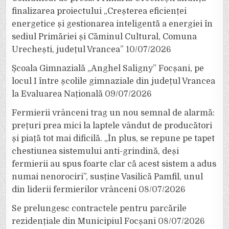
finalizarea proiectului „Creșterea eficienței
energetice și gestionarea inteligentă a energiei în
sediul Primăriei și Căminul Cultural, Comuna
Urechești, județul Vrancea”
10/07/2026
Școala Gimnazială „Anghel Saligny” Focșani, pe
locul I între școlile gimnaziale din județul Vrancea
la Evaluarea Națională
09/07/2026
Fermierii vrânceni trag un nou semnal de alarmă:
prețuri prea mici la laptele vândut de producători
și piață tot mai dificilă. „În plus, se repune pe tapet
chestiunea sistemului anti-grindină, deși
fermierii au spus foarte clar că acest sistem a adus
numai nenorociri”, susține Vasilică Pamfil, unul
din liderii fermierilor vrânceni
08/07/2026
Se prelungesc contractele pentru parcările
rezidențiale din Municipiul Focșani
08/07/2026