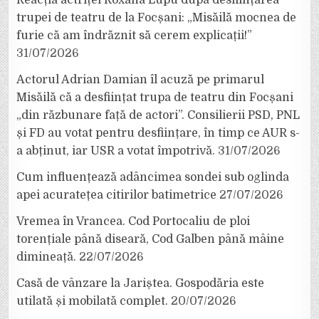
trupei de teatru de la Focșani: „Misăilă mocnea de
furie că am îndrăznit să cerem explicații!”
31/07/2026
Actorul Adrian Damian îl acuză pe primarul
Misăilă că a desființat trupa de teatru din Focșani
„din răzbunare față de actori”. Consilierii PSD, PNL
și FD au votat pentru desființare, în timp ce AUR s-
a abținut, iar USR a votat împotrivă.
31/07/2026
Cum influențează adâncimea sondei sub oglinda
apei acuratețea citirilor batimetrice
27/07/2026
Vremea în Vrancea. Cod Portocaliu de ploi
torențiale până diseară, Cod Galben până mâine
dimineață.
22/07/2026
Casă de vânzare la Jariștea. Gospodăria este
utilată și mobilată complet.
20/07/2026