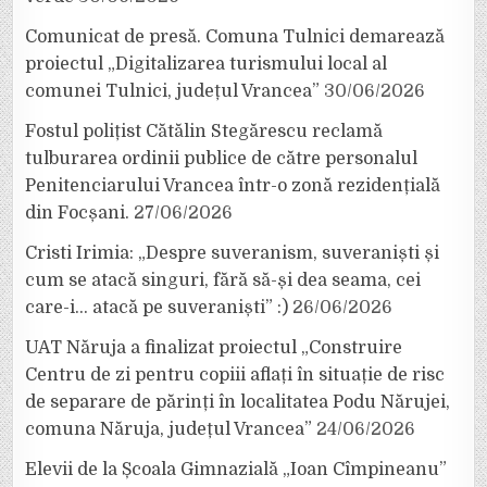
Comunicat de presă. Comuna Tulnici demarează
proiectul „Digitalizarea turismului local al
comunei Tulnici, județul Vrancea”
30/06/2026
Fostul polițist Cătălin Stegărescu reclamă
tulburarea ordinii publice de către personalul
Penitenciarului Vrancea într-o zonă rezidențială
din Focșani.
27/06/2026
Cristi Irimia: „Despre suveranism, suveraniști și
cum se atacă singuri, fără să-și dea seama, cei
care-i… atacă pe suveraniști” :)
26/06/2026
UAT Năruja a finalizat proiectul „Construire
Centru de zi pentru copiii aflați în situație de risc
de separare de părinți în localitatea Podu Nărujei,
comuna Năruja, județul Vrancea”
24/06/2026
Elevii de la Școala Gimnazială „Ioan Cîmpineanu”