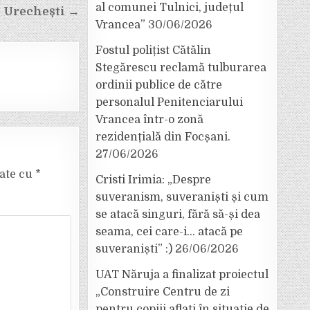
al comunei Tulnici, județul
Urechești →
Vrancea”
30/06/2026
Fostul polițist Cătălin
Stegărescu reclamă tulburarea
ordinii publice de către
personalul Penitenciarului
Vrancea într-o zonă
rezidențială din Focșani.
27/06/2026
cate cu
*
Cristi Irimia: „Despre
suveranism, suveraniști și cum
se atacă singuri, fără să-și dea
seama, cei care-i… atacă pe
suveraniști” :)
26/06/2026
UAT Năruja a finalizat proiectul
„Construire Centru de zi
pentru copiii aflați în situație de