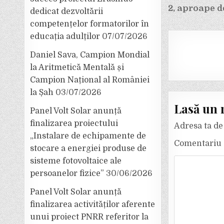
în
2, aproape d
dedicat dezvoltării
articole
competențelor formatorilor în
educația adulților
07/07/2026
Daniel Sava, Campion Mondial
la Aritmetică Mentală și
Campion Național al României
la Șah
03/07/2026
Lasă un 
Panel Volt Solar anunță
finalizarea proiectului
Adresa ta de 
„Instalare de echipamente de
Comentariu
stocare a energiei produse de
sisteme fotovoltaice ale
persoanelor fizice”
30/06/2026
Panel Volt Solar anunță
finalizarea activităților aferente
unui proiect PNRR referitor la