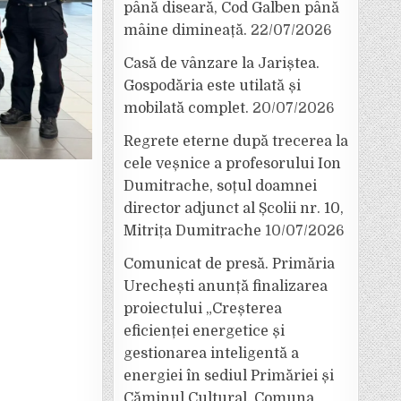
până diseară, Cod Galben până
mâine dimineață.
22/07/2026
Casă de vânzare la Jariștea.
Gospodăria este utilată și
mobilată complet.
20/07/2026
Regrete eterne după trecerea la
cele veșnice a profesorului Ion
Dumitrache, soțul doamnei
director adjunct al Școlii nr. 10,
Mitrița Dumitrache
10/07/2026
Comunicat de presă. Primăria
Urechești anunță finalizarea
proiectului „Creșterea
eficienței energetice și
gestionarea inteligentă a
energiei în sediul Primăriei și
Căminul Cultural, Comuna