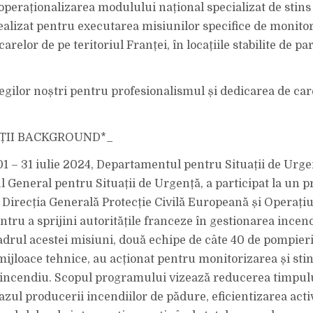
CU
 operaționalizarea modulului național specializat de stins
INCENDIILE
DE
ealizat pentru executarea misiunilor specifice de monitor
PĂDURE
SE
ÎNTORC
carelor de pe teritoriul Franței, în locațiile stabilite de pa
ACASĂ!
legilor noștri pentru profesionalismul și dedicarea de car
ȚII BACKGROUND*_
01 – 31 iulie 2024, Departamentul pentru Situații de Urge
l General pentru Situații de Urgență, a participat la un 
 Direcția Generală Protecție Civilă Europeană și Operațiu
tru a sprijini autoritățile franceze în gestionarea incend
adrul acestei misiuni, două echipe de câte 40 de pompieri
 mijloace tehnice, au acționat pentru monitorizarea și sti
 incendiu. Scopul programului vizează reducerea timpul
zul producerii incendiilor de pădure, eficientizarea activ