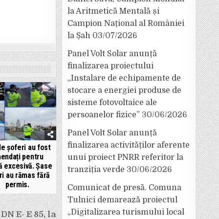
la Aritmetică Mentală și
Campion Național al României
la Șah
03/07/2026
Panel Volt Solar anunță
finalizarea proiectului
„Instalare de echipamente de
stocare a energiei produse de
sisteme fotovoltaice ale
persoanelor fizice”
30/06/2026
Panel Volt Solar anunță
finalizarea activităților aferente
e șoferi au fost
endați pentru
unui proiect PNRR referitor la
ă excesivă. Șase
tranziția verde
30/06/2026
ri au rămas fără
permis.
Comunicat de presă. Comuna
Tulnici demarează proiectul
„Digitalizarea turismului local
DN E- E 85, la