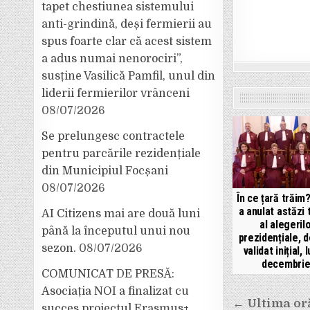
tapet chestiunea sistemului
anti-grindină, deși fermierii au
spus foarte clar că acest sistem
a adus numai nenorociri”,
susține Vasilică Pamfil, unul din
liderii fermierilor vrânceni
08/07/2026
Se prelungesc contractele
pentru parcările rezidențiale
din Municipiul Focșani
08/07/2026
În ce țară trăi
a anulat astăzi 
AI Citizens mai are două luni
al alegeril
până la începutul unui nou
prezidențiale, d
sezon.
08/07/2026
validat inițial, l
decembrie
COMUNICAT DE PRESĂ:
Asociația NOI a finalizat cu
Navigar
← Ultima or
succes proiectul Erasmus+