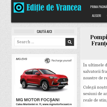
Skip
PRIMA PAGIN
to
content
ALEGERI
CAUTĂ AICI
Pompie
Search
Franțe
for:
În ultimele 
salvatorii fr
noastre de re
Colegii noștr
sesiuni de a
reale de stin