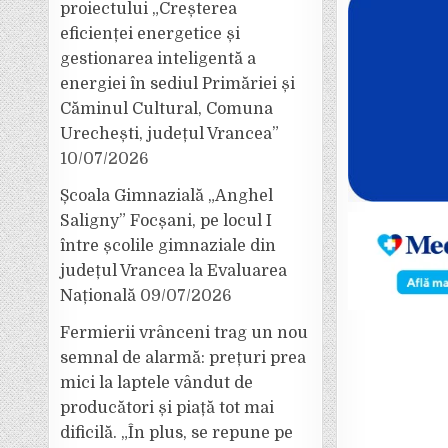
proiectului „Creșterea
eficienței energetice și
gestionarea inteligentă a
energiei în sediul Primăriei și
Căminul Cultural, Comuna
Urechești, județul Vrancea”
10/07/2026
Școala Gimnazială „Anghel
Saligny” Focșani, pe locul I
între școlile gimnaziale din
județul Vrancea la Evaluarea
Națională
09/07/2026
Fermierii vrânceni trag un nou
semnal de alarmă: prețuri prea
mici la laptele vândut de
producători și piață tot mai
dificilă. „În plus, se repune pe