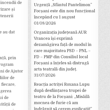
 incendii de
Urgență „Sfântul Pantelimon”
izare și
Focșani este din nou funcțional
rtenerii
începând cu 1 august
01/08/2026
e au dat
Organizația județeană AUR
Vrancea își exprimă
dezamăgirea față de modul în
care majoritatea PSD – PNL –
FD – PMP din Consiliul local
nță, prin
Focșani a înțeles să distrugă
program
arta teatrală din județ.
ni de Ajutor
31/07/2026
iilor de
 fiecare,
Reacția actriței Roxana Lupu
după desființarea trupei de
ngerea
teatru de la Focșani: „Misăilă
ui de
mocnea de furie că am
ității de
îndrăznit să cerem explicații!”