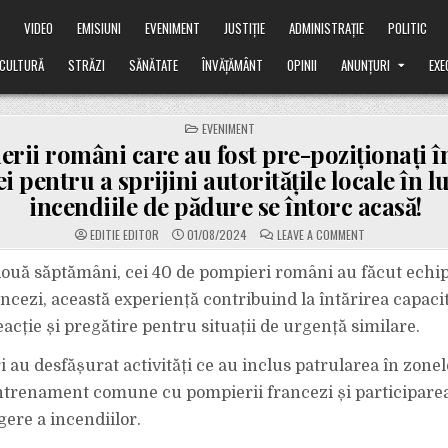
Ă
VIDEO
EMISIUNI
EVENIMENT
JUSTIȚIE
ADMINISTRAȚIE
POLITIC
CULTURĂ
STRĂZI
SĂNĂTATE
ÎNVĂȚĂMÂNT
OPINII
ANUNȚURI
EXE
POSTED
EVENIMENT
IN
rii români care au fost pre-poziționați î
i pentru a sprijini autoritățile locale în l
incendiile de pădure se întorc acasă!
ON
EDITIE EDITOR
01/08/2024
LEAVE A COMMENT
POMPIERII
ROMÂNI
CARE
două săptămâni, cei 40 de pompieri români au făcut echi
AU
FOST
ancezi, această experiență contribuind la întărirea capacit
PRE-
POZIȚIONAȚI
acție și pregătire pentru situații de urgență similare.
ÎN
SUDUL
FRANȚEI
i au desfășurat activități ce au inclus patrularea în zonel
PENTRU
A
SPRIJINI
ntrenament comune cu pompierii francezi și participarea
AUTORITĂȚILE
LOCALE
gere a incendiilor.
ÎN
LUPTA