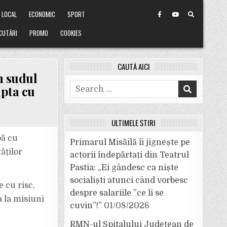
LOCAL
ECONOMIC
SPORT
CUTĂRI
PROMO
COOKIES
CAUTĂ AICI
n sudul
Search
upta cu
for:
ULTIMELE ȘTIRI
pă cu
Primarul Misăilă îi jignește pe
ăților
actorii îndepărtați din Teatrul
Pastia: „Ei gândesc ca niște
socialiști atunci când vorbesc
e cu risc,
despre salariile ”ce li se
 la misiuni
cuvin”!”
01/08/2026
RMN-ul Spitalului Județean de