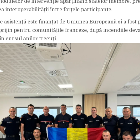
modulelor de intervenție aparținând statelor membre, pr
 interoperabilității între forțele participante.
 asistenţă este finanțat de Uniunea Europeană și a fost 
rijin pentru comunitățile franceze, după incendiile dev
în cursul anilor trecuți.