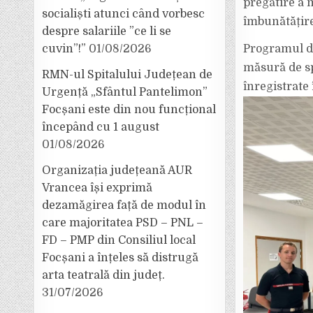
pregătire a 
socialiști atunci când vorbesc
îmbunătățirea
despre salariile ”ce li se
cuvin”!”
01/08/2026
Programul de
măsură de sp
RMN-ul Spitalului Județean de
înregistrate 
Urgență „Sfântul Pantelimon”
Focșani este din nou funcțional
începând cu 1 august
01/08/2026
Organizația județeană AUR
Vrancea își exprimă
dezamăgirea față de modul în
care majoritatea PSD – PNL –
FD – PMP din Consiliul local
Focșani a înțeles să distrugă
arta teatrală din județ.
31/07/2026