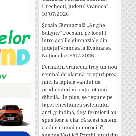
Urechești, județul Vrancea”
10/07/2026
Școala Gimnazială „Anghel
Saligny” Focșani, pe locul I
între școlile gimnaziale din
județul Vrancea la Evaluarea
Națională
09/07/2026
Fermierii vrânceni trag un nou
semnal de alarmă: prețuri prea
mici la laptele vândut de
producători și piață tot mai
dificilă. „În plus, se repune pe
tapet chestiunea sistemului
anti-grindină, deși fermierii au
spus foarte clar că acest sistem
a adus numai nenorociri”,
susține Vasilică Pamfil, unul din