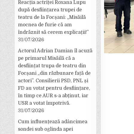
Reacția actriței Roxana Lupu
după desființarea trupei de
teatru de la Focșani: „Misăilă
mocnea de furie că am
îndrăznit să cerem explicații!”
31/07/2026
Actorul Adrian Damian îl acuză
pe primarul Misăilă că a
desființat trupa de teatru din
Focșani „din răzbunare față de
actori”. Consilierii PSD, PNL și
FD au votat pentru desființare,
în timp ce AUR s-a abținut, iar
USR a votat împotrivă.
31/07/2026
Cum influențează adâncimea
sondei sub oglinda apei