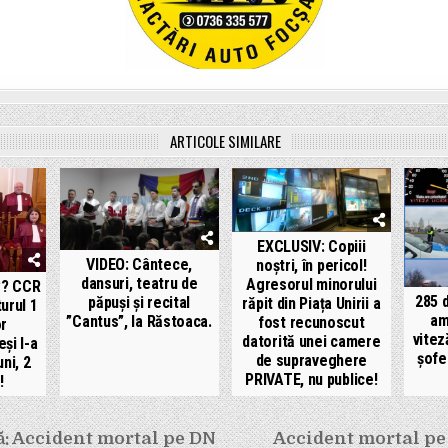
ARTICOLE SIMILARE
EXCLUSIV: Copiii
VIDEO: Cântece,
noștri, în pericol!
dansuri, teatru de
Agresorul minorului
m?? CCR
285 d
păpuși și recital
răpit din Piața Unirii a
turul 1
am
”Cantus”, la Răstoaca.
fost recunoscut
or
vitez
datorită unei camere
eși l-a
șofe
de supraveghere
uni, 2
PRIVATE, nu publice!
!
e
ă: Accident mortal pe DN
Accident mortal pe 