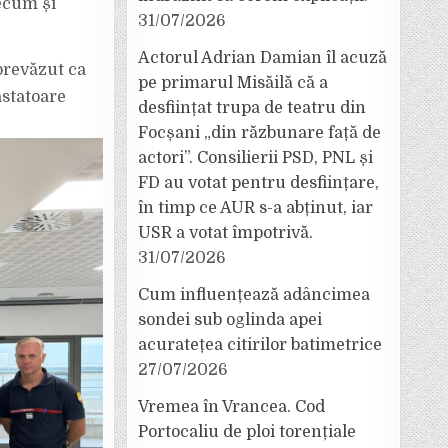
ecum și
31/07/2026
Actorul Adrian Damian îl acuză
prevăzut ca
pe primarul Misăilă că a
astatoare
desființat trupa de teatru din
Focșani „din răzbunare față de
actori”. Consilierii PSD, PNL și
FD au votat pentru desființare,
în timp ce AUR s-a abținut, iar
USR a votat împotrivă.
31/07/2026
Cum influențează adâncimea
sondei sub oglinda apei
acuratețea citirilor batimetrice
27/07/2026
Vremea în Vrancea. Cod
Portocaliu de ploi torențiale