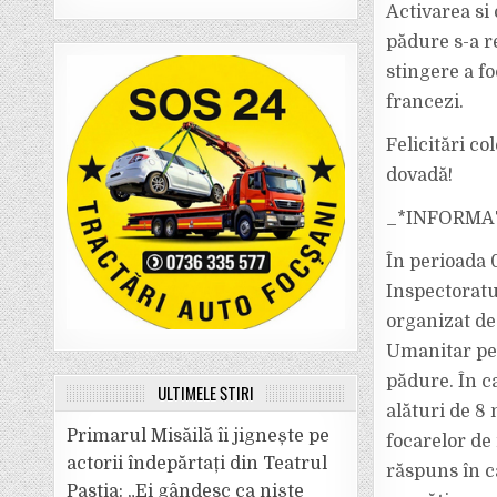
Activarea si
pădure s-a r
stingere a fo
francezi.
Felicitări co
dovadă!
_*INFORMA
În perioada 
Inspectoratu
organizat de
Umanitar pen
pădure. În c
ULTIMELE ȘTIRI
alături de 8
Primarul Misăilă îi jignește pe
focarelor de
actorii îndepărtați din Teatrul
răspuns în ca
Pastia: „Ei gândesc ca niște