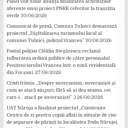
Panel Volt Solar anunță finalizarea activităților
aferente unui proiect PNRR referitor la tranziția
verde
30/06/2026
Comunicat de presă. Comuna Tulnici demarează
proiectul „Digitalizarea turismului local al
comunei Tulnici, județul Vrancea”
30/06/2026
Fostul polițist Cătălin Stegărescu reclamă
tulburarea ordinii publice de către personalul
Penitenciarului Vrancea într-o zonă rezidențială
din Focșani.
27/06/2026
Cristi Irimia: „Despre suveranism, suveraniști și
cum se atacă singuri, fără să-și dea seama, cei
care-i… atacă pe suveraniști” :)
26/06/2026
UAT Năruja a finalizat proiectul „Construire
Centru de zi pentru copiii aflați în situație de risc
de separare de părinți în localitatea Podu Nărujei,