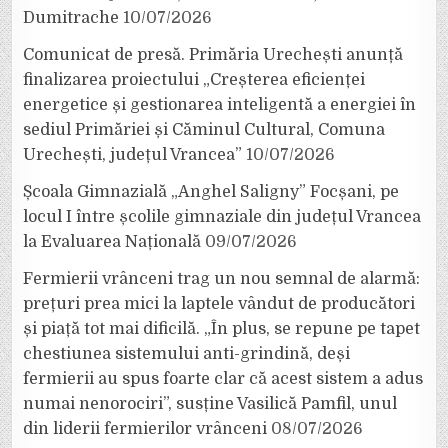
Dumitrache
10/07/2026
Comunicat de presă. Primăria Urechești anunță
finalizarea proiectului „Creșterea eficienței
energetice și gestionarea inteligentă a energiei în
sediul Primăriei și Căminul Cultural, Comuna
Urechești, județul Vrancea”
10/07/2026
Școala Gimnazială „Anghel Saligny” Focșani, pe
locul I între școlile gimnaziale din județul Vrancea
la Evaluarea Națională
09/07/2026
Fermierii vrânceni trag un nou semnal de alarmă:
prețuri prea mici la laptele vândut de producători
și piață tot mai dificilă. „În plus, se repune pe tapet
chestiunea sistemului anti-grindină, deși
fermierii au spus foarte clar că acest sistem a adus
numai nenorociri”, susține Vasilică Pamfil, unul
din liderii fermierilor vrânceni
08/07/2026