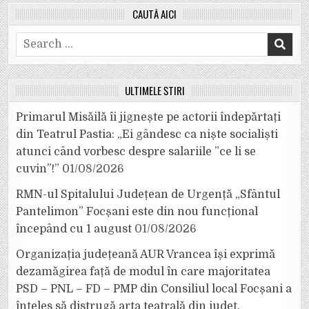
CAUTĂ AICI
Search
for:
ULTIMELE ȘTIRI
Primarul Misăilă îi jignește pe actorii îndepărtați
din Teatrul Pastia: „Ei gândesc ca niște socialiști
atunci când vorbesc despre salariile ”ce li se
cuvin”!”
01/08/2026
RMN-ul Spitalului Județean de Urgență „Sfântul
Pantelimon” Focșani este din nou funcțional
începând cu 1 august
01/08/2026
Organizația județeană AUR Vrancea își exprimă
dezamăgirea față de modul în care majoritatea
PSD – PNL – FD – PMP din Consiliul local Focșani a
înțeles să distrugă arta teatrală din județ.