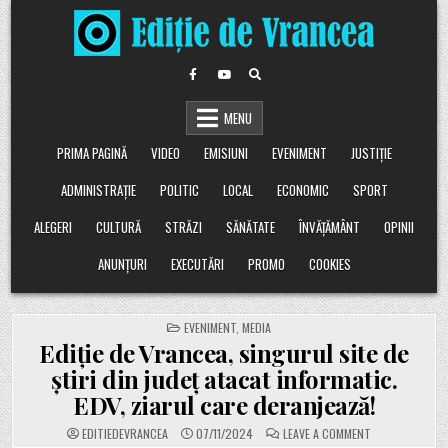
Skip
to
content
MENU
PRIMA PAGINĂ
VIDEO
EMISIUNI
EVENIMENT
JUSTIȚIE
ADMINISTRAȚIE
POLITIC
LOCAL
ECONOMIC
SPORT
ALEGERI
CULTURĂ
STRĂZI
SĂNĂTATE
ÎNVĂȚĂMÂNT
OPINII
ANUNȚURI
EXECUTĂRI
PROMO
COOKIES
POSTED
EVENIMENT
,
MEDIA
IN
Ediție de Vrancea, singurul site de
știri din județ atacat informatic.
EDV, ziarul care deranjează!
ON
EDITIEDEVRANCEA
07/11/2024
LEAVE A COMMENT
EDIȚIE