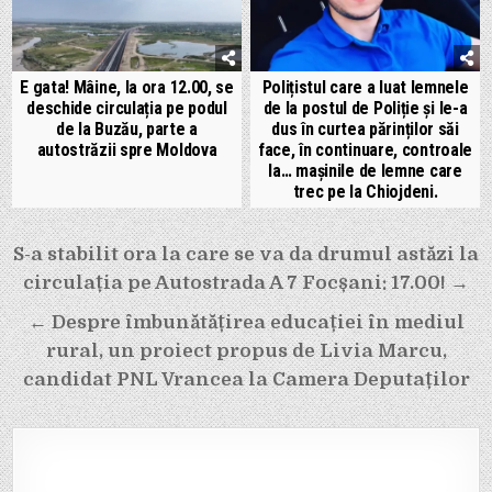
E gata! Mâine, la ora 12.00, se
Polițistul care a luat lemnele
deschide circulația pe podul
de la postul de Poliție și le-a
de la Buzău, parte a
dus în curtea părinților săi
autostrăzii spre Moldova
face, în continuare, controale
la… mașinile de lemne care
trec pe la Chiojdeni.
Navigare
S-a stabilit ora la care se va da drumul astăzi la
în
circulația pe Autostrada A 7 Focșani: 17.00! →
articole
← Despre îmbunătățirea educației în mediul
rural, un proiect propus de Livia Marcu,
candidat PNL Vrancea la Camera Deputaților