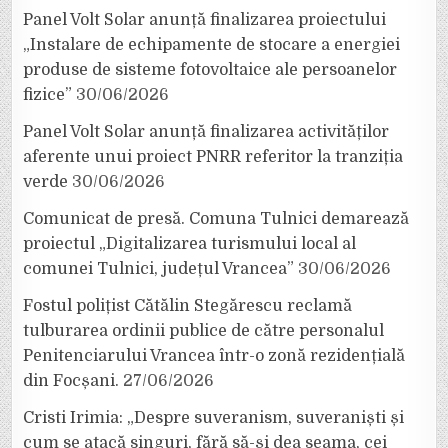
Panel Volt Solar anunță finalizarea proiectului
„Instalare de echipamente de stocare a energiei
produse de sisteme fotovoltaice ale persoanelor
fizice”
30/06/2026
Panel Volt Solar anunță finalizarea activităților
aferente unui proiect PNRR referitor la tranziția
verde
30/06/2026
Comunicat de presă. Comuna Tulnici demarează
proiectul „Digitalizarea turismului local al
comunei Tulnici, județul Vrancea”
30/06/2026
Fostul polițist Cătălin Stegărescu reclamă
tulburarea ordinii publice de către personalul
Penitenciarului Vrancea într-o zonă rezidențială
din Focșani.
27/06/2026
Cristi Irimia: „Despre suveranism, suveraniști și
cum se atacă singuri, fără să-și dea seama, cei