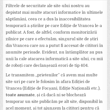
DE
VRANCEA,
Filtrele de securitate ale site-ului nostru au
SINGURUL
SITE
depistat mai multe atacuri informatice în ultimele
DE
ȘTIRI
săptămâni, ceea ce a dus la inaccesibilitatea
DIN
JUDEȚ
temporară a știrilor pe care Ediție de Vrancea le-a
ATACAT
INFORMATIC.
EDV,
publicat. A fost, de altfel, conform monitorizării
ZIARUL
CARE
zilnice pe care o efectuăm, singurul site de știri
DERANJEAZĂ!
din Vrancea care nu a putut fi accesat de cititori în
anumite perioade. Evident, nu întâmplător au pus
unii la cale atacarea informatică a site-ului, cu mii
de roboți care declanșează erori de tip 404.
Le transmitem „prietenilor” că avem mai multe
site-uri pe care le folosim în afara Ediției de
Vrancea (Ediție de Focșani, Ediție Națională etc.),
toate asumate
, și că dacă ni se blochează
temporar un site publicăm pe alt site, disponibil în
acel moment, și tot ajungem la cititori pentru că