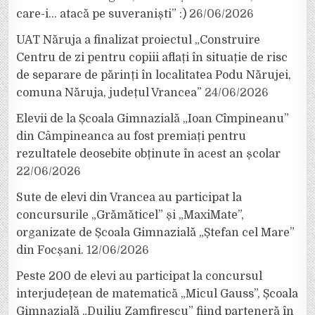
care-i… atacă pe suveraniști” :)
26/06/2026
UAT Năruja a finalizat proiectul „Construire
Centru de zi pentru copiii aflați în situație de risc
de separare de părinți în localitatea Podu Nărujei,
comuna Năruja, județul Vrancea”
24/06/2026
Elevii de la Școala Gimnazială „Ioan Cîmpineanu”
din Câmpineanca au fost premiați pentru
rezultatele deosebite obținute în acest an școlar
22/06/2026
Sute de elevi din Vrancea au participat la
concursurile „Grămăticel” și „MaxiMate”,
organizate de Școala Gimnazială „Ștefan cel Mare”
din Focșani.
12/06/2026
Peste 200 de elevi au participat la concursul
interjudețean de matematică „Micul Gauss”, Școala
Gimnazială „Duiliu Zamfirescu” fiind parteneră în