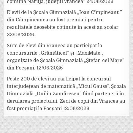
comuna Năruja, județul Vrancea”
24/06/2026
Elevii de la Școala Gimnazială „Ioan Cîmpineanu”
din Câmpineanca au fost premiați pentru
rezultatele deosebite obținute în acest an școlar
22/06/2026
Sute de elevi din Vrancea au participat la
concursurile „Grămăticel” și „MaxiMate”,
organizate de Școala Gimnazială „Ștefan cel Mare”
din Focșani.
12/06/2026
Peste 200 de elevi au participat la concursul
interjudețean de matematică „Micul Gauss”, Școala
Gimnazială „Duiliu Zamfirescu” fiind parteneră în
derularea proiectului. Zeci de copii din Vrancea au
fost premiați la Focșani
12/06/2026