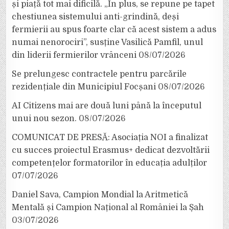
și piață tot mai dificilă. „În plus, se repune pe tapet
chestiunea sistemului anti-grindină, deși
fermierii au spus foarte clar că acest sistem a adus
numai nenorociri”, susține Vasilică Pamfil, unul
din liderii fermierilor vrânceni
08/07/2026
Se prelungesc contractele pentru parcările
rezidențiale din Municipiul Focșani
08/07/2026
AI Citizens mai are două luni până la începutul
unui nou sezon.
08/07/2026
COMUNICAT DE PRESĂ: Asociația NOI a finalizat
cu succes proiectul Erasmus+ dedicat dezvoltării
competențelor formatorilor în educația adulților
07/07/2026
Daniel Sava, Campion Mondial la Aritmetică
Mentală și Campion Național al României la Șah
03/07/2026