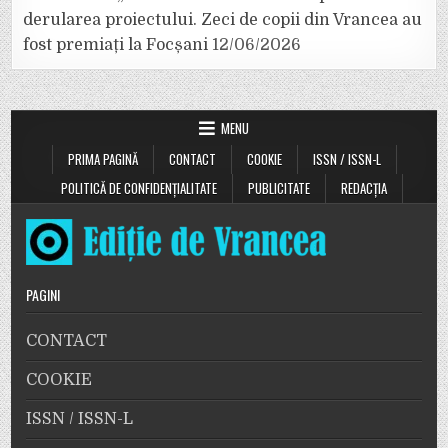
derularea proiectului. Zeci de copii din Vrancea au
fost premiați la Focșani
12/06/2026
MENU
PRIMA PAGINĂ
CONTACT
COOKIE
ISSN / ISSN-L
POLITICĂ DE CONFIDENȚIALITATE
PUBLICITATE
REDACȚIA
PAGINI
CONTACT
COOKIE
ISSN / ISSN-L