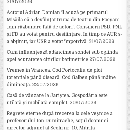
31/07/2026
Actorul Adrian Damian îl acuză pe primarul
Misăilă că a desființat trupa de teatru din Focșani
„din răzbunare față de actori”. Consilierii PSD, PNL
și FD au votat pentru desființare, în timp ce AUR s-
a abținut, iar USR a votat împotrivă.
31/07/2026
Cum influențează adâncimea sondei sub oglinda
apei acuratețea citirilor batimetrice
27/07/2026
Vremea în Vrancea. Cod Portocaliu de ploi
torențiale până diseară, Cod Galben până mâine
dimineață.
22/07/2026
Casă de vânzare la Jariștea. Gospodăria este
utilată și mobilată complet.
20/07/2026
Regrete eterne după trecerea la cele veșnice a
profesorului Ion Dumitrache, soțul doamnei
director adjunct al Școlii nr. 10, Mitrița