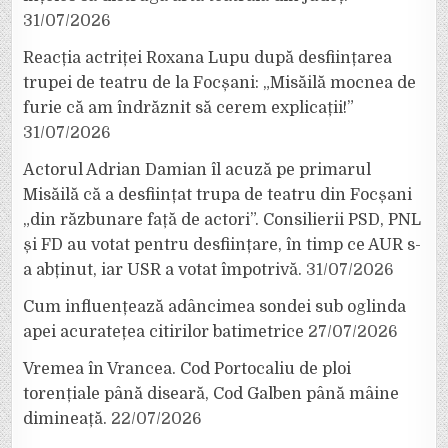
31/07/2026
Reacția actriței Roxana Lupu după desființarea
trupei de teatru de la Focșani: „Misăilă mocnea de
furie că am îndrăznit să cerem explicații!”
31/07/2026
Actorul Adrian Damian îl acuză pe primarul
Misăilă că a desființat trupa de teatru din Focșani
„din răzbunare față de actori”. Consilierii PSD, PNL
și FD au votat pentru desființare, în timp ce AUR s-
a abținut, iar USR a votat împotrivă.
31/07/2026
Cum influențează adâncimea sondei sub oglinda
apei acuratețea citirilor batimetrice
27/07/2026
Vremea în Vrancea. Cod Portocaliu de ploi
torențiale până diseară, Cod Galben până mâine
dimineață.
22/07/2026