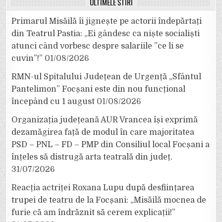
ULTIMELE ȘTIRI
Primarul Misăilă îi jignește pe actorii îndepărtați
din Teatrul Pastia: „Ei gândesc ca niște socialiști
atunci când vorbesc despre salariile ”ce li se
cuvin”!”
01/08/2026
RMN-ul Spitalului Județean de Urgență „Sfântul
Pantelimon” Focșani este din nou funcțional
începând cu 1 august
01/08/2026
Organizația județeană AUR Vrancea își exprimă
dezamăgirea față de modul în care majoritatea
PSD – PNL – FD – PMP din Consiliul local Focșani a
înțeles să distrugă arta teatrală din județ.
31/07/2026
Reacția actriței Roxana Lupu după desființarea
trupei de teatru de la Focșani: „Misăilă mocnea de
furie că am îndrăznit să cerem explicații!”