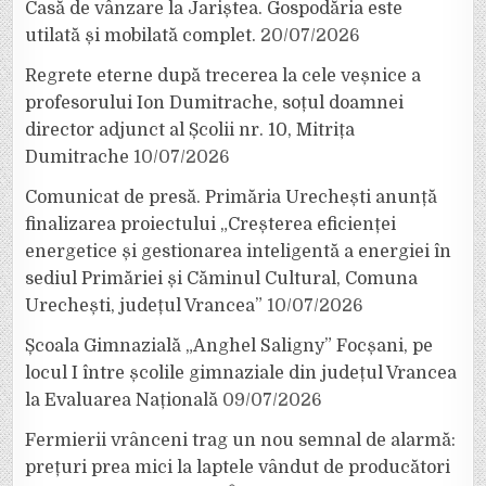
Casă de vânzare la Jariștea. Gospodăria este
utilată și mobilată complet.
20/07/2026
Regrete eterne după trecerea la cele veșnice a
profesorului Ion Dumitrache, soțul doamnei
director adjunct al Școlii nr. 10, Mitrița
Dumitrache
10/07/2026
Comunicat de presă. Primăria Urechești anunță
finalizarea proiectului „Creșterea eficienței
energetice și gestionarea inteligentă a energiei în
sediul Primăriei și Căminul Cultural, Comuna
Urechești, județul Vrancea”
10/07/2026
Școala Gimnazială „Anghel Saligny” Focșani, pe
locul I între școlile gimnaziale din județul Vrancea
la Evaluarea Națională
09/07/2026
Fermierii vrânceni trag un nou semnal de alarmă:
prețuri prea mici la laptele vândut de producători