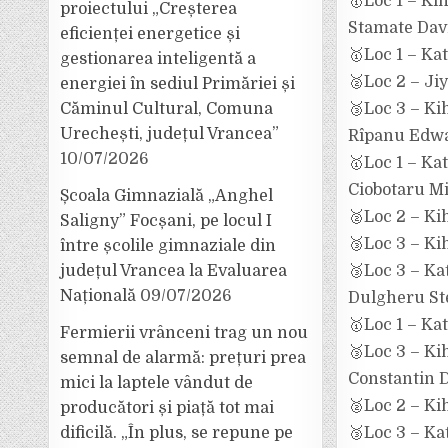
🥇Loc 1 – Ki
proiectului „Creșterea
Stamate Dav
eficienței energetice și
🥇Loc 1 – Ka
gestionarea inteligentă a
🥈Loc 2 – Ji
energiei în sediul Primăriei și
🥉Loc 3 – Ki
Căminul Cultural, Comuna
Urechești, județul Vrancea”
Rîpanu Edwa
10/07/2026
🥇Loc 1 – Kat
Ciobotaru M
Școala Gimnazială „Anghel
🥈Loc 2 – Ki
Saligny” Focșani, pe locul I
🥉Loc 3 – Ki
între școlile gimnaziale din
🥉Loc 3 – Ka
județul Vrancea la Evaluarea
Națională
09/07/2026
Dulgheru St
🥇Loc 1 – Kat
Fermierii vrânceni trag un nou
🥉Loc 3 – Ki
semnal de alarmă: prețuri prea
Constantin D
mici la laptele vândut de
🥈Loc 2 – Ki
producători și piață tot mai
🥉Loc 3 – Kat
dificilă. „În plus, se repune pe