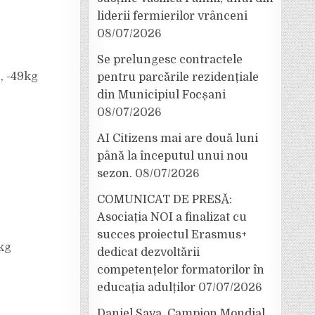
liderii fermierilor vrânceni
08/07/2026
Se prelungesc contractele
, -49kg
pentru parcările rezidențiale
din Municipiul Focșani
08/07/2026
AI Citizens mai are două luni
până la începutul unui nou
sezon.
08/07/2026
COMUNICAT DE PRESĂ:
Asociația NOI a finalizat cu
succes proiectul Erasmus+
kg
dedicat dezvoltării
competențelor formatorilor în
educația adulților
07/07/2026
Daniel Sava, Campion Mondial