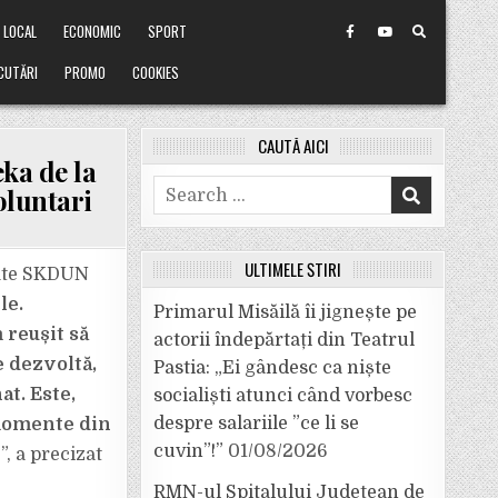
LOCAL
ECONOMIC
SPORT
CUTĂRI
PROMO
COOKIES
CAUTĂ AICI
eka de la
Search
oluntari
for:
ULTIMELE ȘTIRI
rate SKDUN
le.
Primarul Misăilă îi jignește pe
 reușit să
actorii îndepărtați din Teatrul
 dezvoltă,
Pastia: „Ei gândesc ca niște
at. Este,
socialiști atunci când vorbesc
despre salariile ”ce li se
 momente din
cuvin”!”
01/08/2026
l
”, a precizat
RMN-ul Spitalului Județean de