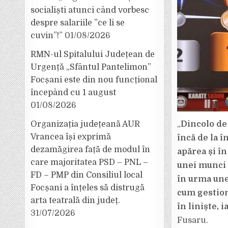
socialiști atunci când vorbesc
despre salariile ”ce li se
cuvin”!”
01/08/2026
RMN-ul Spitalului Județean de
Urgență „Sfântul Pantelimon”
Focșani este din nou funcțional
începând cu 1 august
01/08/2026
„
Dincolo de
Organizația județeană AUR
Vrancea își exprimă
încă de la 
dezamăgirea față de modul în
apărea și î
care majoritatea PSD – PNL –
unei munci 
FD – PMP din Consiliul local
în urma une
Focșani a înțeles să distrugă
cum gestion
arta teatrală din județ.
în liniște, 
31/07/2026
Fusaru.