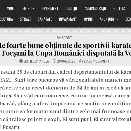
Ă
VIDEO
EMISIUNI
EVENIMENT
JUSTIȚIE
ADMINISTRAȚIE
POLITIC
CULTURĂ
STRĂZI
SĂNĂTATE
ÎNVĂȚĂMÂNT
OPINII
ANUNȚURI
EXE
POSTED
SPORT
IN
te foarte bune obținute de sportivii karat
Focșani la Cupa României disputată la V
ON
EDITIEDEVRANCEA
28/04/2025
LEAVE A COMMENT
REZULTATE
FOARTE
BUNE
 reunit 35 de cluburi din cadrul departamentului de ka
OBȚINUTE
DE
RAM. „
Sunt tare bucuros să văd rezultatele muncii me
SPORTIVII
KARATEKA
ă activez în acest domeniu de 34 de ani și cred că am
DE
LA
hipă. Să-i văd cum muncesc, cum se formează, cum se
SKDUN
FOCȘANI
LA
ptă, râd, plâng, suferă împreună, se susțin necondițion
CUPA
ROMÂNIEI
ru mine ca formator unul dintre cele mai frumoase
DISPUTATĂ
LA
c să trăiesc printre copii. Ei sunt puri. Ei sunt viitoru
VOLUNTARI
l Fusaru.