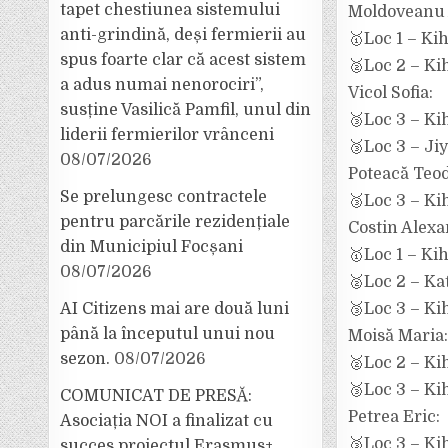
tapet chestiunea sistemului
Moldoveanu 
anti-grindină, deși fermierii au
🥇Loc 1 – Ki
spus foarte clar că acest sistem
🥈Loc 2 – Ki
a adus numai nenorociri”,
Vicol Sofia:
susține Vasilică Pamfil, unul din
🥉Loc 3 – Ki
liderii fermierilor vrânceni
🥉Loc 3 – Ji
08/07/2026
Poteacă Teod
Se prelungesc contractele
🥉Loc 3 – Ki
pentru parcările rezidențiale
Costin Alexa
din Municipiul Focșani
🥇Loc 1 – Ki
08/07/2026
🥈Loc 2 – Kat
🥉Loc 3 – Ki
AI Citizens mai are două luni
până la începutul unui nou
Moisă Maria:
sezon.
08/07/2026
🥈Loc 2 – Ki
🥉Loc 3 – Ki
COMUNICAT DE PRESĂ:
Petrea Eric:
Asociația NOI a finalizat cu
🥉Loc 3 – Ki
succes proiectul Erasmus+