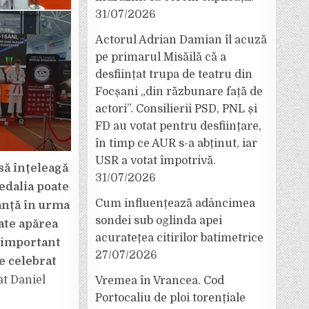
31/07/2026
Actorul Adrian Damian îl acuză
pe primarul Misăilă că a
desființat trupa de teatru din
Focșani „din răzbunare față de
actori”. Consilierii PSD, PNL și
FD au votat pentru desființare,
în timp ce AUR s-a abținut, iar
USR a votat împotrivă.
să înțeleagă
31/07/2026
edalia poate
Cum influențează adâncimea
anță în urma
sondei sub oglinda apei
ate apărea
acuratețea citirilor batimetrice
e important
27/07/2026
e celebrat
at Daniel
Vremea în Vrancea. Cod
Portocaliu de ploi torențiale