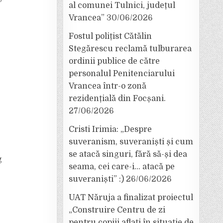
al comunei Tulnici, județul
Vrancea”
30/06/2026
Fostul polițist Cătălin
Stegărescu reclamă tulburarea
ordinii publice de către
personalul Penitenciarului
Vrancea într-o zonă
rezidențială din Focșani.
27/06/2026
Cristi Irimia: „Despre
suveranism, suveraniști și cum
se atacă singuri, fără să-și dea
g
seama, cei care-i… atacă pe
suveraniști” :)
26/06/2026
UAT Năruja a finalizat proiectul
„Construire Centru de zi
pentru copiii aflați în situație de