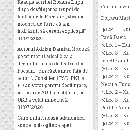
Reacția actriței Roxana Lupu
Centuri ava
după desființarea trupei de
teatru de la Focșani: „Misăilă
Dogaru Mari
mocnea de furie că am
🥇Loc 1 – Ku
îndrăznit să cerem explicații!”
Pană David:
31/07/2026
🥇Loc 1 – Ku
Actorul Adrian Damian îl acuză
🥉Loc 3 – Ku
pe primarul Misăilă că a
Ion Alexand
desființat trupa de teatru din
🥈Loc 2 – Ku
Focșani „din răzbunare față de
🥉Loc 3 – Ku
actori”. Consilierii PSD, PNL și
Necula Tudo
FD au votat pentru desființare,
🥈Loc 2 – Ku
în timp ce AUR s-a abținut, iar
🥉Loc 3 – Ku
USR a votat împotrivă.
31/07/2026
Pintilie Andr
🥈Loc 2 – Ku
Cum influențează adâncimea
🥉Loc 3 – Ku
sondei sub oglinda apei