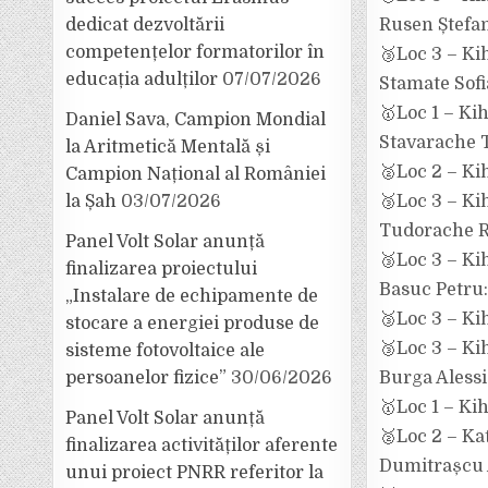
Rusen Ștefan
dedicat dezvoltării
competențelor formatorilor în
🥉Loc 3 – Ki
educația adulților
07/07/2026
Stamate Sofi
🥇Loc 1 – Ki
Daniel Sava, Campion Mondial
Stavarache 
la Aritmetică Mentală și
🥈Loc 2 – Ki
Campion Național al României
🥉Loc 3 – Ki
la Șah
03/07/2026
Tudorache R
Panel Volt Solar anunță
🥉Loc 3 – Ki
finalizarea proiectului
Basuc Petru:
„Instalare de echipamente de
🥉Loc 3 – Ki
stocare a energiei produse de
🥉Loc 3 – Ki
sisteme fotovoltaice ale
Burga Alessi
persoanelor fizice”
30/06/2026
🥇Loc 1 – Ki
Panel Volt Solar anunță
🥈Loc 2 – Ka
finalizarea activităților aferente
Dumitrașcu 
unui proiect PNRR referitor la