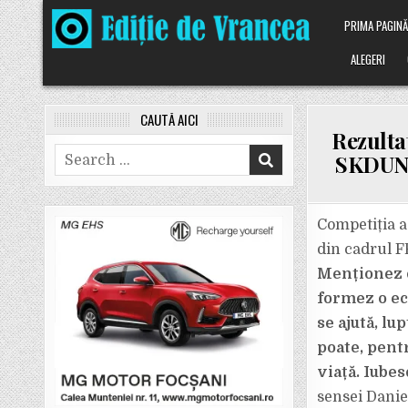
Skip
PRIMA PAGIN
to
content
ALEGERI
CAUTĂ AICI
Rezulta
Search
SKDUN 
for:
Competiția a
din cadrul F
Menționez c
formez o ec
se ajută, lu
poate, pent
viață. Iubes
sensei Danie