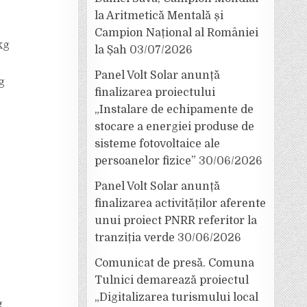
la Aritmetică Mentală și
Campion Național al României
kg
la Șah
03/07/2026
Panel Volt Solar anunță
g
finalizarea proiectului
„Instalare de echipamente de
stocare a energiei produse de
sisteme fotovoltaice ale
persoanelor fizice”
30/06/2026
Panel Volt Solar anunță
finalizarea activităților aferente
unui proiect PNRR referitor la
tranziția verde
30/06/2026
Comunicat de presă. Comuna
Tulnici demarează proiectul
„Digitalizarea turismului local
g