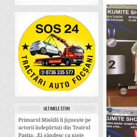
ULTIMELE ȘTIRI
Primarul Misăilă îi jignește pe
actorii îndepărtați din Teatrul
Pastia: „Ei gândesc ca niște