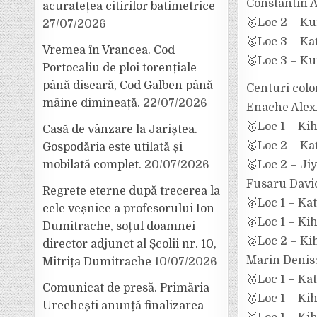
Constantin 
acuratețea citirilor batimetrice
🥈Loc 2 – Ku
27/07/2026
🥉Loc 3 – Kat
Vremea în Vrancea. Cod
🥉Loc 3 – Ku
Portocaliu de ploi torențiale
până diseară, Cod Galben până
Centuri colo
mâine dimineață.
22/07/2026
Enache Alexi
🥇Loc 1 – Ki
Casă de vânzare la Jariștea.
🥈Loc 2 – Ka
Gospodăria este utilată și
🥈Loc 2 – Ji
mobilată complet.
20/07/2026
Fusaru Davi
Regrete eterne după trecerea la
🥇Loc 1 – Kat
cele veșnice a profesorului Ion
🥇Loc 1 – Ki
Dumitrache, soțul doamnei
🥈Loc 2 – Ki
director adjunct al Școlii nr. 10,
Marin Denis
Mitrița Dumitrache
10/07/2026
🥇Loc 1 – Ka
Comunicat de presă. Primăria
🥇Loc 1 – Ki
Urechești anunță finalizarea