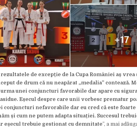
 rezultatele de excepție de la Cupa României aș vrea 
început de drum că nu neapărat „medalia” contează. M
n urma unei conjuncturi favorabile dar apare cu sigur
asidue. Eșecul despre care unii vorbesc prematur po
i conjuncturi nefavorabile dar eu cred că este foart
ăm și cum ne putem adapta situației. Succesul trebui
iar eșecul trebuie gestionat cu demnitate
”, a mai adăug