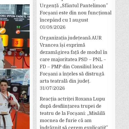
Urgență „Sfântul Pantelimon”
Focșani este din nou funcțional
începând cu 1 august
01/08/2026
Organizația județeană AUR
Vrancea își exprimă
dezamăgirea față de modul în
care majoritatea PSD – PNL –
FD – PMP din Consiliul local
Focșani a înțeles să distrugă
arta teatrală din județ.
31/07/2026
Reacția actriței Roxana Lupu
după desființarea trupei de
teatru de la Focșani: „Misăilă
mocnea de furie că am
îndrăznit să cerem explicații!”