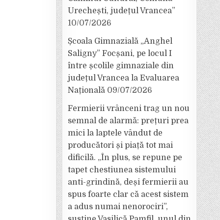
Urechești, județul Vrancea”
10/07/2026
Școala Gimnazială „Anghel
Saligny” Focșani, pe locul I
între școlile gimnaziale din
județul Vrancea la Evaluarea
Națională
09/07/2026
Fermierii vrânceni trag un nou
semnal de alarmă: prețuri prea
mici la laptele vândut de
producători și piață tot mai
dificilă. „În plus, se repune pe
tapet chestiunea sistemului
anti-grindină, deși fermierii au
spus foarte clar că acest sistem
a adus numai nenorociri”,
susține Vasilică Pamfil, unul din