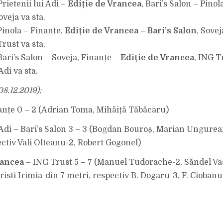
Prietenii lui Adi –
Ediție de Vrancea
, Bari’s Salon – Pinol
veja va sta.
Pinola – Finanțe,
Ediție de Vrancea – Bari’s Salon
, Sovej
Trust va sta.
Bari’s Salon – Soveja, Finanțe –
Ediție de Vrancea
, ING T
Adi va sta.
08.12.2019):
anțe 0 – 2 (Adrian Toma, Mihăiță Tăbăcaru)
i Adi – Bari’s Salon 3 – 3 (Bogdan Bouroș, Marian Ungurea
ectiv Vali Olteanu-2, Robert Gogonel)
rancea
– ING Trust 5 – 7 (Manuel Tudorache-2, Săndel Vas
risti Irimia-din 7 metri, respectiv B. Dogaru-3, F. Cioban