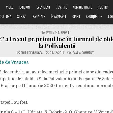
Ă
VIDEO
EMISIUNI
EVENIMENT
JUSTIȚIE
ADMINISTRAȚIE
POLITIC
CULTURĂ
STRĂZI
SĂNĂTATE
ÎNVĂȚĂMÂNT
OPINII
ANUNȚURI
EXE
POSTED
EVENIMENT
,
SPORT
IN
” a trecut pe primul loc în turneul de ol
la Polivalentă
ON
EDITIEDEVRANCEA
24/12/2019
LEAVE A COMMENT
”FINANȚE”
A
TRECUT
ie de Vrancea
PE
PRIMUL
LOC
 decembrie, au avut loc meciurile primei etape din cadr
ÎN
TURNEUL
mpetiție derulată la Sala Polivalantă din Focșani. Pe 8 de
DE
OLD-
a 6-a, iar pe 11 ianuarie 2020 turneul va continua normal 
BOYS
DE
LA
POLIVALENTĂ
tapei I au fost:
nola 6 – 1
(G. Udriște, S. Dobrin-2, O. Ghenuce, V. Voicu-2