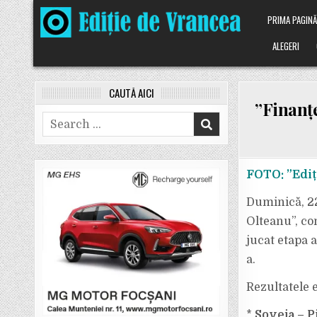
Skip
PRIMA PAGIN
to
content
ALEGERI
CAUTĂ AICI
”Finanțe
Search
for:
FOTO: ”Ediț
Duminică, 22
Olteanu”, co
jucat etapa 
a.
Rezultatele e
*
Soveja – Pi