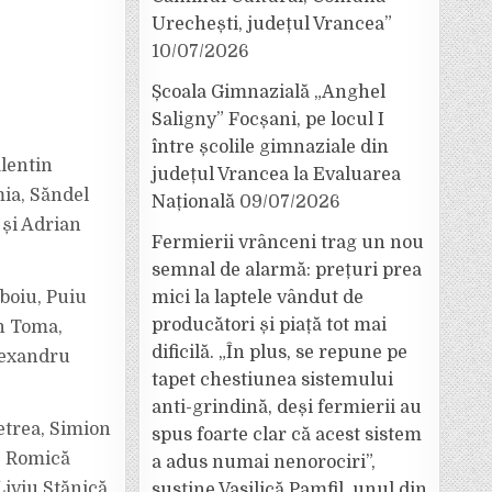
Urechești, județul Vrancea”
10/07/2026
Școala Gimnazială „Anghel
Saligny” Focșani, pe locul I
între școlile gimnaziale din
alentin
județul Vrancea la Evaluarea
mia, Săndel
Națională
09/07/2026
 și Adrian
Fermierii vrânceni trag un nou
semnal de alarmă: prețuri prea
mici la laptele vândut de
rboiu, Puiu
producători și piață tot mai
an Toma,
dificilă. „În plus, se repune pe
lexandru
tapet chestiunea sistemului
anti-grindină, deși fermierii au
trea, Simion
spus foarte clar că acest sistem
, Romică
a adus numai nenorociri”,
Liviu Stănică.
susține Vasilică Pamfil, unul din