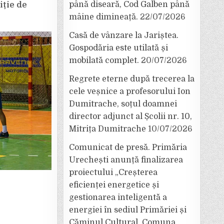
până diseară, Cod Galben până
iție de
mâine dimineață.
22/07/2026
Casă de vânzare la Jariștea.
Gospodăria este utilată și
mobilată complet.
20/07/2026
Regrete eterne după trecerea la
cele veșnice a profesorului Ion
Dumitrache, soțul doamnei
director adjunct al Școlii nr. 10,
Mitrița Dumitrache
10/07/2026
Comunicat de presă. Primăria
Urechești anunță finalizarea
proiectului „Creșterea
eficienței energetice și
gestionarea inteligentă a
energiei în sediul Primăriei și
Căminul Cultural, Comuna