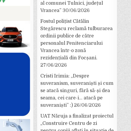
al comunei Tulnici, județul
Vrancea”
30/06/2026
Fostul polițist Cătălin
Stegărescu reclamă tulburarea
ordinii publice de către
personalul Penitenciarului
Vrancea într-o zonă
rezidențială din Focșani.
27/06/2026
Cristi Irimia: „Despre
suveranism, suveraniști și cum
se atacă singuri, fără să-și dea
seama, cei care-i… atacă pe
suveraniști” :)
26/06/2026
UAT Năruja a finalizat proiectul
„Construire Centru de zi
pentru copiii aflați în situație de