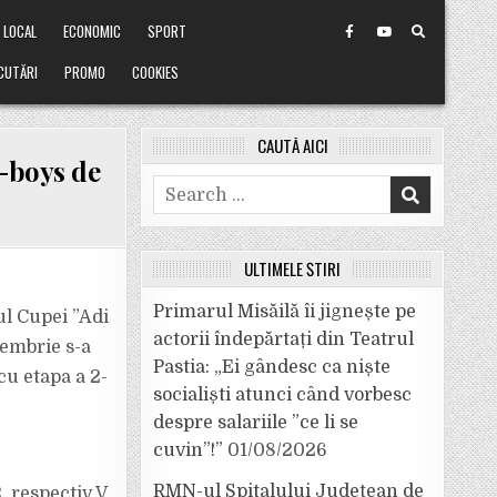
LOCAL
ECONOMIC
SPORT
CUTĂRI
PROMO
COOKIES
CAUTĂ AICI
d-boys de
Search
for:
ULTIMELE ȘTIRI
Primarul Misăilă îi jignește pe
ul Cupei ”Adi
actorii îndepărtați din Teatrul
cembrie s-a
Pastia: „Ei gândesc ca niște
cu etapa a 2-
socialiști atunci când vorbesc
despre salariile ”ce li se
cuvin”!”
01/08/2026
RMN-ul Spitalului Județean de
, respectiv V.