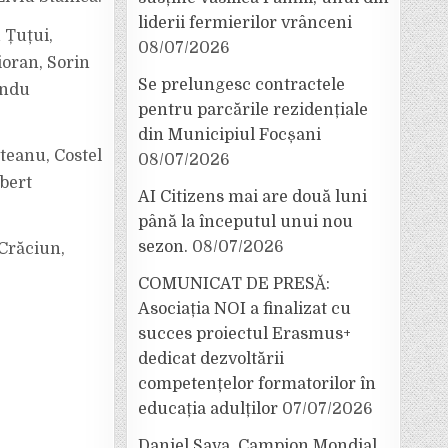
liderii fermierilor vrânceni
 Țuțui,
08/07/2026
ioran, Sorin
Se prelungesc contractele
andu
pentru parcările rezidențiale
din Municipiul Focșani
teanu, Costel
08/07/2026
bert
AI Citizens mai are două luni
până la începutul unui nou
sezon.
08/07/2026
Crăciun,
COMUNICAT DE PRESĂ:
Asociația NOI a finalizat cu
succes proiectul Erasmus+
dedicat dezvoltării
competențelor formatorilor în
educația adulților
07/07/2026
Daniel Sava, Campion Mondial