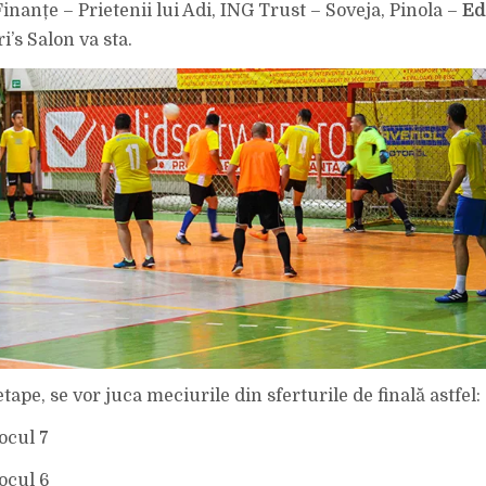
Finanțe – Prietenii lui Adi, ING Trust – Soveja, Pinola –
Ed
ri’s Salon va sta.
tape, se vor juca meciurile din sferturile de finală astfel:
ocul 7
ocul 6