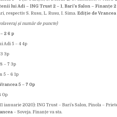
tenii lui Adi – ING Trust 2 – 1
,
Bari’s Salon – Finanțe 2
ari, respectiv S. Rusu, L. Rusu, I. Sima.
Ediție de Vrancea 
olaveraj și număr de puncte)
– 2 6 p
ui Adi 5 – 4 4p
 3 3p
8 – 7 3p
n 5 – 6 1p
 Vrancea 5 – 7 0p
 6 0p
11 ianuarie 2020): ING Trust – Bari’s Salon, Pinola – Priete
rancea
– Soveja. Finanțe va sta.