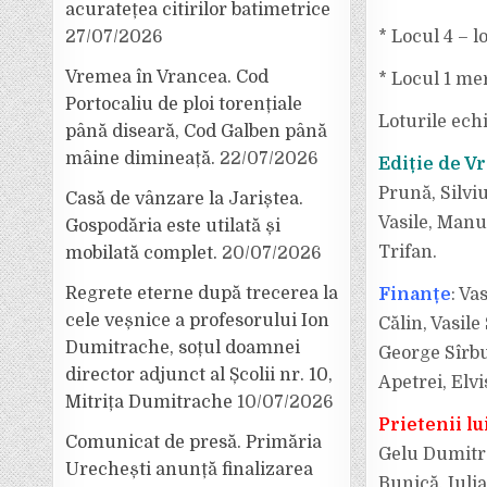
acuratețea citirilor batimetrice
27/07/2026
* Locul 4 – l
Vremea în Vrancea. Cod
* Locul 1 mer
Portocaliu de ploi torențiale
Loturile ech
până diseară, Cod Galben până
mâine dimineață.
22/07/2026
Ediție de V
Prună, Silvi
Casă de vânzare la Jariștea.
Vasile, Manu
Gospodăria este utilată și
Trifan.
mobilată complet.
20/07/2026
Regrete eterne după trecerea la
Finanțe
: Va
cele veșnice a profesorului Ion
Călin, Vasil
Dumitrache, soțul doamnei
George Sîrbu
director adjunct al Școlii nr. 10,
Apetrei, Elvi
Mitrița Dumitrache
10/07/2026
Prietenii lu
Comunicat de presă. Primăria
Gelu Dumitr
Urechești anunță finalizarea
Bunică, Iulia