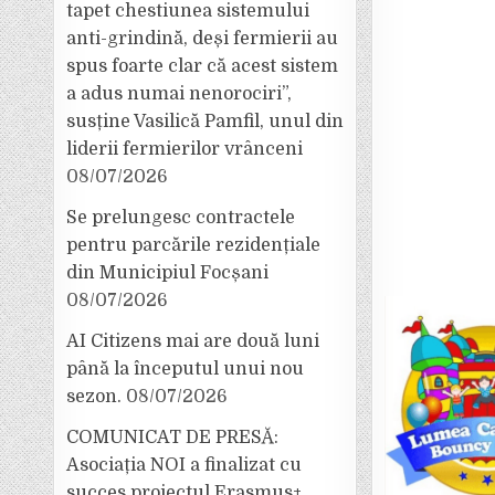
tapet chestiunea sistemului
anti-grindină, deși fermierii au
spus foarte clar că acest sistem
a adus numai nenorociri”,
susține Vasilică Pamfil, unul din
liderii fermierilor vrânceni
08/07/2026
Se prelungesc contractele
pentru parcările rezidențiale
din Municipiul Focșani
08/07/2026
AI Citizens mai are două luni
până la începutul unui nou
sezon.
08/07/2026
COMUNICAT DE PRESĂ:
Asociația NOI a finalizat cu
succes proiectul Erasmus+