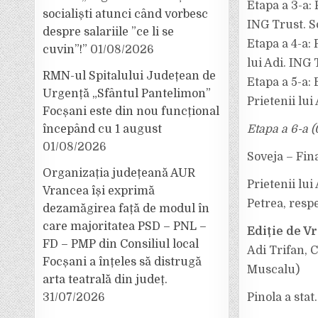
Etapa a 3-a: 
socialiști atunci când vorbesc
ING Trust. So
despre salariile ”ce li se
Etapa a 4-a: 
cuvin”!”
01/08/2026
lui Adi. ING 
RMN-ul Spitalului Județean de
Etapa a 5-a: 
Urgență „Sfântul Pantelimon”
Prietenii lui 
Focșani este din nou funcțional
începând cu 1 august
Etapa a 6-a (
01/08/2026
Soveja – Fin
Organizația județeană AUR
Prietenii lu
Vrancea își exprimă
Petrea, resp
dezamăgirea față de modul în
care majoritatea PSD – PNL –
Ediție de V
FD – PMP din Consiliul local
Adi Trifan, C
Focșani a înțeles să distrugă
Muscalu)
arta teatrală din județ.
31/07/2026
Pinola a stat.