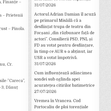
a, Finanțe –
31/07/2026
Actorul Adrian Damian îl acuză
a – Prietenii
pe primarul Misăilă că a
desființat trupa de teatru din
rust – Pinola.
Focșani „din răzbunare față de
actori”. Consilierii PSD, PNL și
FD au votat pentru desființare,
în timp ce AUR s-a abținut, iar
USR a votat împotrivă.
31/07/2026
nu, Cr.
Cum influențează adâncimea
sondei sub oglinda apei
ile-”Careca”,
acuratețea citirilor batimetrice
u-3, Dănuț
27/07/2026
Vremea în Vrancea. Cod
Portocaliu de ploi torențiale