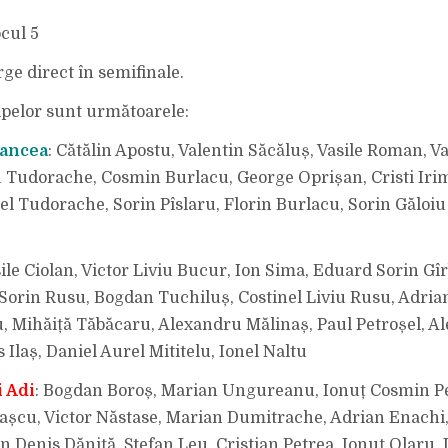
ocul 5
ge direct în semifinale.
ipelor sunt următoarele:
rancea
: Cătălin Apostu, Valentin Săcăluș, Vasile Roman, V
u Tudorache, Cosmin Burlacu, George Oprișan, Cristi Iri
el Tudorache, Sorin Pîslaru, Florin Burlacu, Sorin Găloiu
sile Ciolan, Victor Liviu Bucur, Ion Sima, Eduard Sorin Gî
e Sorin Rusu, Bogdan Tuchiluș, Costinel Liviu Rusu, Adri
, Mihăiță Tăbăcaru, Alexandru Mălinaș, Paul Petroșel, A
s Ilaș, Daniel Aurel Mititelu, Ionel Naltu
i Adi
: Bogdan Boroș, Marian Ungureanu, Ionuț Cosmin Pe
așcu, Victor Năstase, Marian Dumitrache, Adrian Enachi
n Denis Dăniță, Ștefan Leu, Cristian Petrea, Ionuț Olaru, 