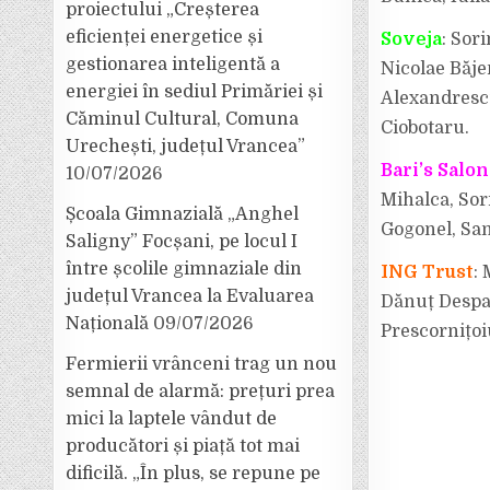
proiectului „Creșterea
eficienței energetice și
Soveja
: Sor
gestionarea inteligentă a
Nicolae Băje
energiei în sediul Primăriei și
Alexandrescu
Căminul Cultural, Comuna
Ciobotaru.
Urechești, județul Vrancea”
Bari’s Salon
10/07/2026
Mihalca, Sor
Școala Gimnazială „Anghel
Gogonel, San
Saligny” Focșani, pe locul I
între școlile gimnaziale din
ING Trust
:
județul Vrancea la Evaluarea
Dănuț Despa,
Națională
09/07/2026
Prescornițoiu
Fermierii vrânceni trag un nou
semnal de alarmă: prețuri prea
mici la laptele vândut de
producători și piață tot mai
dificilă. „În plus, se repune pe