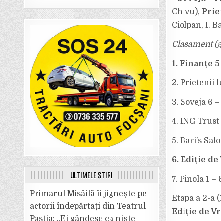
Chivu),
Prie
Ciolpan, I. B
Clasament (g
1. Finanțe 5 
2. Prietenii l
3. Soveja 6 –
4. ING Trust 
5. Bari’s Salo
6. Ediție de
ULTIMELE ȘTIRI
7. Pinola 1 –
Primarul Misăilă îi jignește pe
Etapa a 2-a (
actorii îndepărtați din Teatrul
Ediție de V
Pastia: „Ei gândesc ca niște