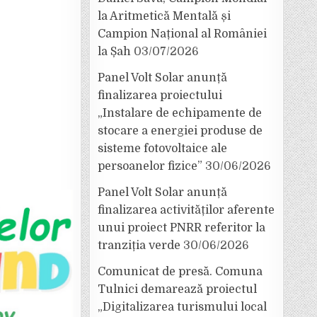
la Aritmetică Mentală și
Campion Național al României
la Șah
03/07/2026
Panel Volt Solar anunță
finalizarea proiectului
„Instalare de echipamente de
stocare a energiei produse de
sisteme fotovoltaice ale
persoanelor fizice”
30/06/2026
Panel Volt Solar anunță
finalizarea activităților aferente
unui proiect PNRR referitor la
tranziția verde
30/06/2026
Comunicat de presă. Comuna
Tulnici demarează proiectul
„Digitalizarea turismului local