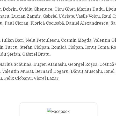
in Dobrin, Ovidiu Ghenuce, Gicu Gheț, Marius Dudu, Liviu
naru, Lucian Zamfir, Gabriel Udriște, Vasile Voicu, Raul C
, Paul Cioran, Florică Cocioabă, Daniel Alexandrescu, S
: Iulian Bari, Nelu Petculescu, Cosmin Mogda, Valentin Ol
in Turcu, Ștefan Ciolpan, Romică Ciolpan, Ionuț Toma, Ro
du Ștefan, Gabriel Bratu.
 Marius Scăunaș, Eugen Atanasiu, Georgel Roșca, Costică 
 Valentin Mușat, Bernard Dogaru, Dănuț Muscalu, Ionel
, Felix Ciobanu, Viorel Lazăr.