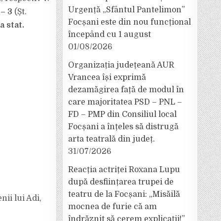
Urgență „Sfântul Pantelimon”
 – 3
(Șt.
Focșani este din nou funcțional
a stat.
începând cu 1 august
01/08/2026
Organizația județeană AUR
Vrancea își exprimă
dezamăgirea față de modul în
care majoritatea PSD – PNL –
FD – PMP din Consiliul local
Focșani a înțeles să distrugă
arta teatrală din județ.
31/07/2026
Reacția actriței Roxana Lupu
după desființarea trupei de
teatru de la Focșani: „Misăilă
nii lui Adi,
mocnea de furie că am
îndrăznit să cerem explicații!”