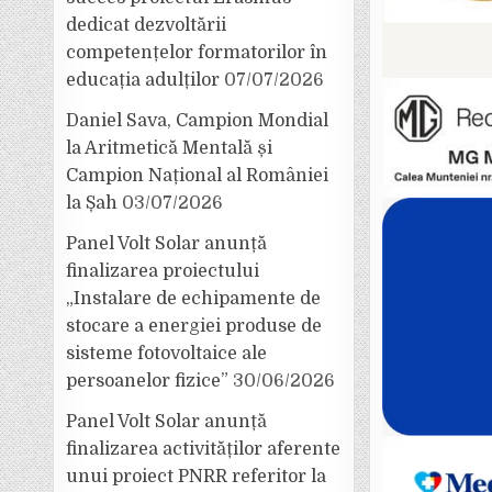
dedicat dezvoltării
competențelor formatorilor în
educația adulților
07/07/2026
Daniel Sava, Campion Mondial
la Aritmetică Mentală și
Campion Național al României
la Șah
03/07/2026
Panel Volt Solar anunță
finalizarea proiectului
„Instalare de echipamente de
stocare a energiei produse de
sisteme fotovoltaice ale
persoanelor fizice”
30/06/2026
Panel Volt Solar anunță
finalizarea activităților aferente
unui proiect PNRR referitor la