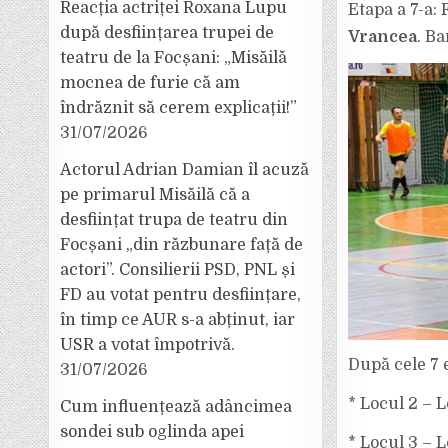
Reacția actriței Roxana Lupu
Etapa a 7-a: 
după desființarea trupei de
Vrancea
. Ba
teatru de la Focșani: „Misăilă
mocnea de furie că am
îndrăznit să cerem explicații!”
31/07/2026
Actorul Adrian Damian îl acuză
pe primarul Misăilă că a
desființat trupa de teatru din
Focșani „din răzbunare față de
actori”. Consilierii PSD, PNL și
FD au votat pentru desființare,
în timp ce AUR s-a abținut, iar
USR a votat împotrivă.
După cele 7 e
31/07/2026
* Locul 2 – L
Cum influențează adâncimea
sondei sub oglinda apei
* Locul 3 – L