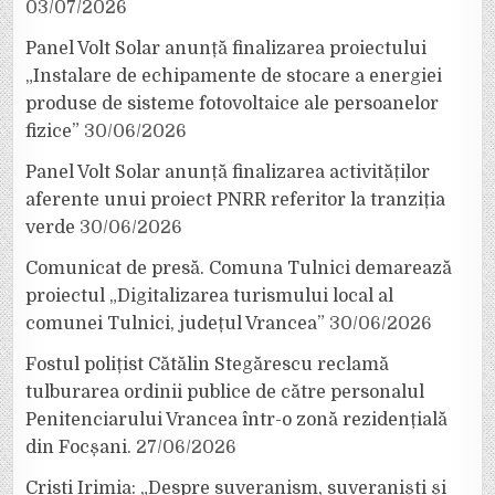
03/07/2026
Panel Volt Solar anunță finalizarea proiectului
„Instalare de echipamente de stocare a energiei
produse de sisteme fotovoltaice ale persoanelor
fizice”
30/06/2026
Panel Volt Solar anunță finalizarea activităților
aferente unui proiect PNRR referitor la tranziția
verde
30/06/2026
Comunicat de presă. Comuna Tulnici demarează
proiectul „Digitalizarea turismului local al
comunei Tulnici, județul Vrancea”
30/06/2026
Fostul polițist Cătălin Stegărescu reclamă
tulburarea ordinii publice de către personalul
Penitenciarului Vrancea într-o zonă rezidențială
din Focșani.
27/06/2026
Cristi Irimia: „Despre suveranism, suveraniști și