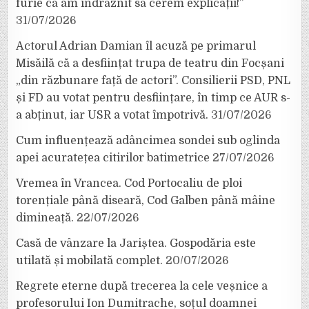
furie că am îndrăznit să cerem explicații!”
31/07/2026
Actorul Adrian Damian îl acuză pe primarul
Misăilă că a desființat trupa de teatru din Focșani
„din răzbunare față de actori”. Consilierii PSD, PNL
și FD au votat pentru desființare, în timp ce AUR s-
a abținut, iar USR a votat împotrivă.
31/07/2026
Cum influențează adâncimea sondei sub oglinda
apei acuratețea citirilor batimetrice
27/07/2026
Vremea în Vrancea. Cod Portocaliu de ploi
torențiale până diseară, Cod Galben până mâine
dimineață.
22/07/2026
Casă de vânzare la Jariștea. Gospodăria este
utilată și mobilată complet.
20/07/2026
Regrete eterne după trecerea la cele veșnice a
profesorului Ion Dumitrache, soțul doamnei