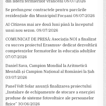
din liderii fermierilor vrânceni
08/07/2026
Se prelungesc contractele pentru parcările
rezidențiale din Municipiul Focșani
08/07/2026
AI Citizens mai are două luni până la începutul
unui nou sezon.
08/07/2026
COMUNICAT DE PRESĂ: Asociația NOI a finalizat
cu succes proiectul Erasmus+ dedicat dezvoltării
competențelor formatorilor în educația adulților
07/07/2026
Daniel Sava, Campion Mondial la Aritmetică
Mentală și Campion Național al României la Șah
03/07/2026
Panel Volt Solar anunță finalizarea proiectului
„Instalare de echipamente de stocare a energiei
produse de sisteme fotovoltaice ale persoanelor
fizice”
30/06/2026