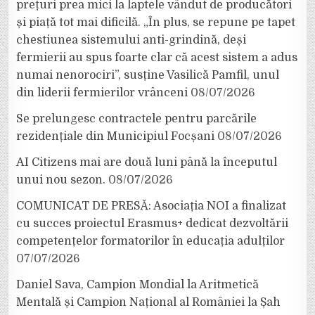
prețuri prea mici la laptele vândut de producători
și piață tot mai dificilă. „În plus, se repune pe tapet
chestiunea sistemului anti-grindină, deși
fermierii au spus foarte clar că acest sistem a adus
numai nenorociri”, susține Vasilică Pamfil, unul
din liderii fermierilor vrânceni
08/07/2026
Se prelungesc contractele pentru parcările
rezidențiale din Municipiul Focșani
08/07/2026
AI Citizens mai are două luni până la începutul
unui nou sezon.
08/07/2026
COMUNICAT DE PRESĂ: Asociația NOI a finalizat
cu succes proiectul Erasmus+ dedicat dezvoltării
competențelor formatorilor în educația adulților
07/07/2026
Daniel Sava, Campion Mondial la Aritmetică
Mentală și Campion Național al României la Șah