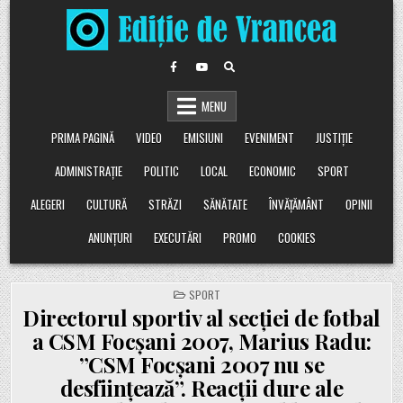
Skip
to
content
MENU
PRIMA PAGINĂ
VIDEO
EMISIUNI
EVENIMENT
JUSTIȚIE
ADMINISTRAȚIE
POLITIC
LOCAL
ECONOMIC
SPORT
ALEGERI
CULTURĂ
STRĂZI
SĂNĂTATE
ÎNVĂȚĂMÂNT
OPINII
ANUNȚURI
EXECUTĂRI
PROMO
COOKIES
POSTED
SPORT
IN
Directorul sportiv al secției de fotbal
a CSM Focșani 2007, Marius Radu:
”CSM Focșani 2007 nu se
desființează”. Reacții dure ale