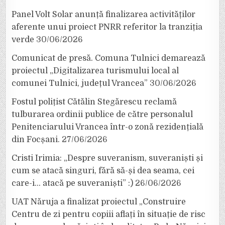
Panel Volt Solar anunță finalizarea activităților
aferente unui proiect PNRR referitor la tranziția
verde
30/06/2026
Comunicat de presă. Comuna Tulnici demarează
proiectul „Digitalizarea turismului local al
comunei Tulnici, județul Vrancea”
30/06/2026
Fostul polițist Cătălin Stegărescu reclamă
tulburarea ordinii publice de către personalul
Penitenciarului Vrancea într-o zonă rezidențială
din Focșani.
27/06/2026
Cristi Irimia: „Despre suveranism, suveraniști și
cum se atacă singuri, fără să-și dea seama, cei
care-i… atacă pe suveraniști” :)
26/06/2026
UAT Năruja a finalizat proiectul „Construire
Centru de zi pentru copiii aflați în situație de risc