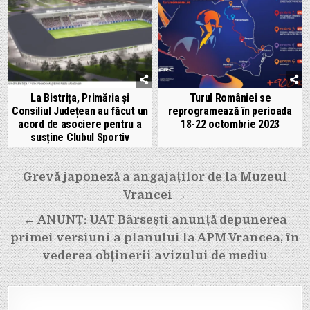
La Bistrița, Primăria și
Turul României se
Consiliul Județean au făcut un
reprogramează în perioada
acord de asociere pentru a
18-22 octombrie 2023
susține Clubul Sportiv
Navigare
Grevă japoneză a angajaților de la Muzeul
Vrancei →
în
← ANUNȚ: UAT Bârsești anunță depunerea
articole
primei versiuni a planului la APM Vrancea, în
vederea obținerii avizului de mediu