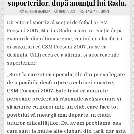
suporterilor, după anunțul lui Radu.
ON
EDITIEDEVRANCEA
16/01/2025
LEAVE A COMMENT
DIRECTORUL
SPORTIV
AL
Directorul sportiv al secției de fotbal a CSM
SECȚIEI
DE
Focșani 2007, Marius Radu, a avut o reacție după
FOTBAL
A
zvonurile din ultima vreme, venind cu clarificări
CSM
FOCȘANI
și asigurări că CSM Focșani 2007 nu se va
2007,
MARIUS
RADU:
desființa. Citiți ceea ce a afirmat și apoi reacțiile
”CSM
FOCȘANI
suporterilor:
2007
NU
SE
,,
Sunt la curent cu speculațiile din presă legate
DESFIINȚEAZĂ”.
REACȚII
de o posibilă desființare a echipei noastre,
DURE
ALE
SUPORTERILOR
CSM Focșani 2007. Este trist că anumite
DUPĂ
ANUNȚUL
persoane preferă să răspândească zvonuri și
LUI
RADU.
să arunce cu noroi într-un club, care face tot
posibilul să meargă mai departe, în ciuda
tuturor dificultăților. Da, avem probleme, așa
cum sunt la multe alte cluburi din țară, dar asta