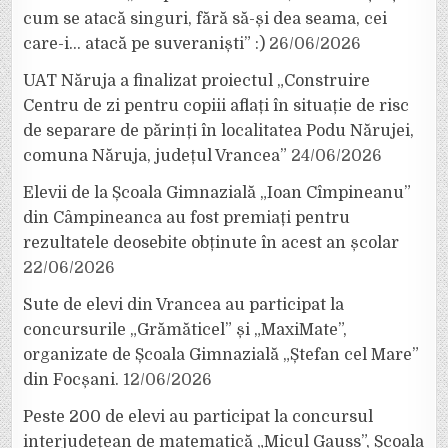
cum se atacă singuri, fără să-și dea seama, cei
care-i… atacă pe suveraniști” :)
26/06/2026
UAT Năruja a finalizat proiectul „Construire
Centru de zi pentru copiii aflați în situație de risc
de separare de părinți în localitatea Podu Nărujei,
comuna Năruja, județul Vrancea”
24/06/2026
Elevii de la Școala Gimnazială „Ioan Cîmpineanu”
din Câmpineanca au fost premiați pentru
rezultatele deosebite obținute în acest an școlar
22/06/2026
Sute de elevi din Vrancea au participat la
concursurile „Grămăticel” și „MaxiMate”,
organizate de Școala Gimnazială „Ștefan cel Mare”
din Focșani.
12/06/2026
Peste 200 de elevi au participat la concursul
interjudețean de matematică „Micul Gauss”, Școala