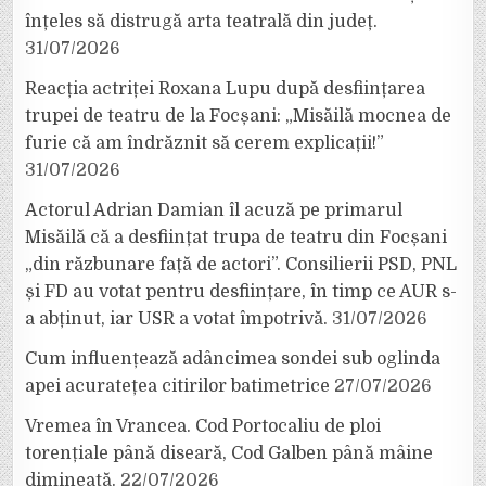
înțeles să distrugă arta teatrală din județ.
31/07/2026
Reacția actriței Roxana Lupu după desființarea
trupei de teatru de la Focșani: „Misăilă mocnea de
furie că am îndrăznit să cerem explicații!”
31/07/2026
Actorul Adrian Damian îl acuză pe primarul
Misăilă că a desființat trupa de teatru din Focșani
„din răzbunare față de actori”. Consilierii PSD, PNL
și FD au votat pentru desființare, în timp ce AUR s-
a abținut, iar USR a votat împotrivă.
31/07/2026
Cum influențează adâncimea sondei sub oglinda
apei acuratețea citirilor batimetrice
27/07/2026
Vremea în Vrancea. Cod Portocaliu de ploi
torențiale până diseară, Cod Galben până mâine
dimineață.
22/07/2026