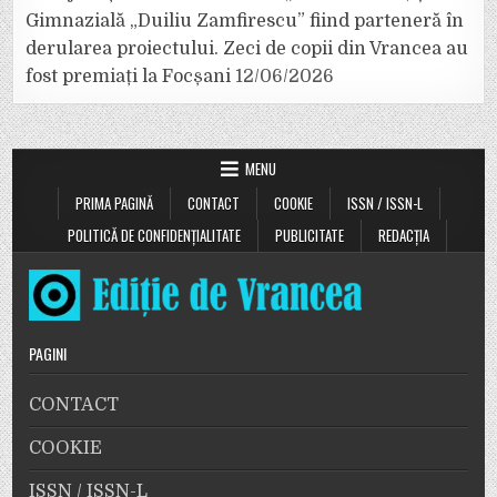
Gimnazială „Duiliu Zamfirescu” fiind parteneră în
derularea proiectului. Zeci de copii din Vrancea au
fost premiați la Focșani
12/06/2026
MENU
PRIMA PAGINĂ
CONTACT
COOKIE
ISSN / ISSN-L
POLITICĂ DE CONFIDENȚIALITATE
PUBLICITATE
REDACȚIA
PAGINI
CONTACT
COOKIE
ISSN / ISSN-L