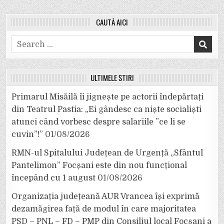
CAUTĂ AICI
Search
for:
ULTIMELE ȘTIRI
Primarul Misăilă îi jignește pe actorii îndepărtați
din Teatrul Pastia: „Ei gândesc ca niște socialiști
atunci când vorbesc despre salariile ”ce li se
cuvin”!”
01/08/2026
RMN-ul Spitalului Județean de Urgență „Sfântul
Pantelimon” Focșani este din nou funcțional
începând cu 1 august
01/08/2026
Organizația județeană AUR Vrancea își exprimă
dezamăgirea față de modul în care majoritatea
PSD – PNL – FD – PMP din Consiliul local Focșani a