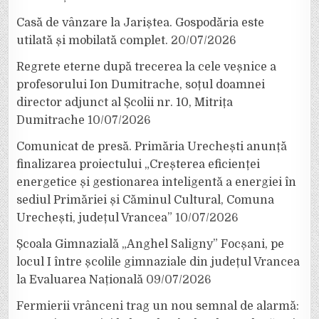
Casă de vânzare la Jariștea. Gospodăria este
utilată și mobilată complet.
20/07/2026
Regrete eterne după trecerea la cele veșnice a
profesorului Ion Dumitrache, soțul doamnei
director adjunct al Școlii nr. 10, Mitrița
Dumitrache
10/07/2026
Comunicat de presă. Primăria Urechești anunță
finalizarea proiectului „Creșterea eficienței
energetice și gestionarea inteligentă a energiei în
sediul Primăriei și Căminul Cultural, Comuna
Urechești, județul Vrancea”
10/07/2026
Școala Gimnazială „Anghel Saligny” Focșani, pe
locul I între școlile gimnaziale din județul Vrancea
la Evaluarea Națională
09/07/2026
Fermierii vrânceni trag un nou semnal de alarmă: