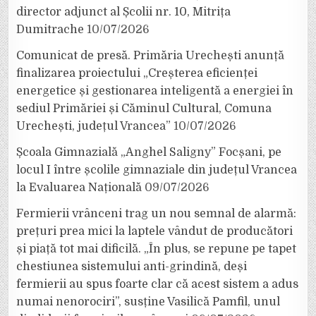
director adjunct al Școlii nr. 10, Mitrița
Dumitrache
10/07/2026
Comunicat de presă. Primăria Urechești anunță
finalizarea proiectului „Creșterea eficienței
energetice și gestionarea inteligentă a energiei în
sediul Primăriei și Căminul Cultural, Comuna
Urechești, județul Vrancea”
10/07/2026
Școala Gimnazială „Anghel Saligny” Focșani, pe
locul I între școlile gimnaziale din județul Vrancea
la Evaluarea Națională
09/07/2026
Fermierii vrânceni trag un nou semnal de alarmă:
prețuri prea mici la laptele vândut de producători
și piață tot mai dificilă. „În plus, se repune pe tapet
chestiunea sistemului anti-grindină, deși
fermierii au spus foarte clar că acest sistem a adus
numai nenorociri”, susține Vasilică Pamfil, unul