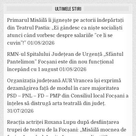
ULTIMELE ȘTIRI
Primarul Misăilă îi jignește pe actorii îndepărtați
din Teatrul Pastia: „Ei gândesc ca niște socialiști
atunci când vorbesc despre salariile ”ce li se
cuvin”!”
01/08/2026
RMN-ul Spitalului Județean de Urgență „Sfântul
Pantelimon” Focșani este din nou funcțional
începând cu 1 august
01/08/2026
Organizația județeană AUR Vrancea își exprimă
dezamăgirea față de modul în care majoritatea
PSD – PNL – FD – PMP din Consiliul local Focșani a
înțeles să distrugă arta teatrală din județ.
31/07/2026
Reacția actriței Roxana Lupu după desființarea
trupei de teatru de la Focșani: „Misăilă mocnea de