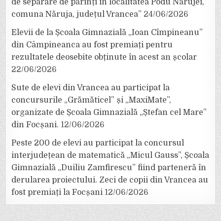
de separare de părinți în localitatea Podu Nărujei,
comuna Năruja, județul Vrancea”
24/06/2026
Elevii de la Școala Gimnazială „Ioan Cîmpineanu”
din Câmpineanca au fost premiați pentru
rezultatele deosebite obținute în acest an școlar
22/06/2026
Sute de elevi din Vrancea au participat la
concursurile „Grămăticel” și „MaxiMate”,
organizate de Școala Gimnazială „Ștefan cel Mare”
din Focșani.
12/06/2026
Peste 200 de elevi au participat la concursul
interjudețean de matematică „Micul Gauss”, Școala
Gimnazială „Duiliu Zamfirescu” fiind parteneră în
derularea proiectului. Zeci de copii din Vrancea au
fost premiați la Focșani
12/06/2026